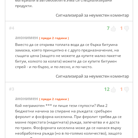
материали в автомобилите.Има си специализирани
продукти.
Сигнализирай за неуместен коментар
#4
7
1
анонимен
( преди 2 години )
Вместо да се открива топлата вода да се бърка битумна
замазка, която принципно е с друго предназначение, на
същата цена (защото не можете да купите малко пакетче
битум, колкото за колата) можете да си купите битумен
спрей - и по-бързо, и по-лесно, и по-чисто.
Сигнализирай за неуместен коментар
#3
12
1
анонимен
( преди 2 години )
Кой неграмотен *** ги пише тези глупости? Има 2
бюджетни начина за спиране на ръждата: сребърен
феролит и фосфорна киселина. При феролит трябва да се
махне порестата (надигната) ръжда, запечатва и е доста
по-траен. Фосфорната киселина може да се нанася върху
необработена ръжда (но в по-голямо количество), защото