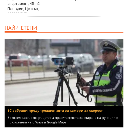
продава, Тристаен апартамент, 91 m2
НАЙ-ЧЕТЕНИ
Пловдив, Център, 179000 EUR
ЕС забрани предупрежденията за камери за скорост
Брюксел развързва ръцете на правителствата за спиране на функции в
приложения като Waze и Google Maps