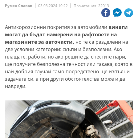
Румен Славов
03.03.2024 10:22
Прочитания: 22013
Антикорозионни покрития за автомобили
винаги
могат да бъдат намерени на рафтовете на
магазините за авточасти,
но те са разделени на
две условни категории: скъпи и безполезни. Ако
плащате, работи, но ако решите да спестите пари,
ще получите безполезна течност или такава, която в
най-добрия случай само посредствено ще изпълни
задачата си, а при други обстоятелства може и да
навреди.