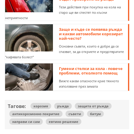
Тези действия при покупка на кола на
старо ще ви спестят по-късни
неприятности
Защо и къде се появява ръжда
и какви автомобили корозират
най-често?
Основни съвети, които е добре да се
спазват, за да откриете и предотвратите
"кафявата болест"
Гумени стелки за кола - повече
проблеми, отколкото помощ
Вижге какви опасности крие тяхното
използване през зимата
Тагове:
корозия
ръжда
защита от ръжда
антикорозионно покритие
съвети
битум
направи си сам
евтино решение