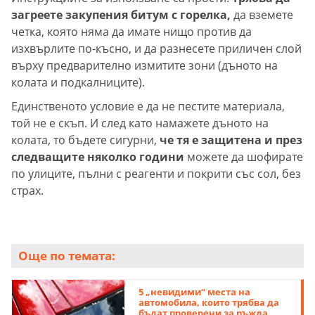
загреете закупения битум с горелка,
да вземете
четка, която няма да имате нищо против да
изхвърлите по-късно, и да разнесете приличен слой
върху предварително измитите зони (дъното на
колата и подкалниците).
Единственото условие е да не пестите материала,
той не е скъп. И след като намажете дъното на
колата, то бъдете сигурни,
че тя е защитена и през
следващите няколко години
можете да шофирате
по улиците, пълни с реагенти и покрити със сол, без
страх.
Още по темата:
5 „невидими“ места на
автомобила, които трябва да
бъдат проверени за ръжда