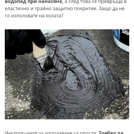
водопад при нанасяне,
а след това се превръща в
еластично и трайно защитно покритие. Защо да не
го използвате на колата?
Инструкциите за използване са прости.
Трябва да