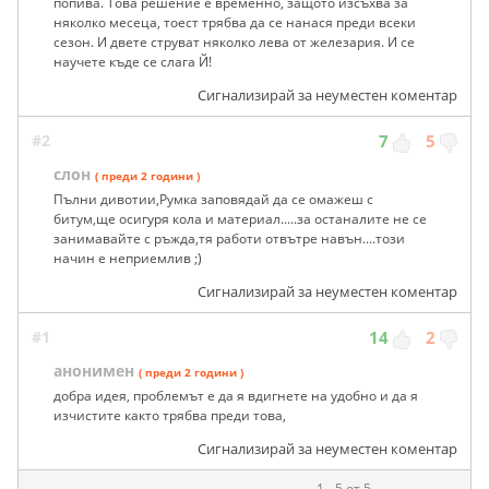
попива. Това решение е временно, защото изсъхва за
няколко месеца, тоест трябва да се нанася преди всеки
сезон. И двете струват няколко лева от железария. И се
научете къде се слага Й!
Сигнализирай за неуместен коментар
#2
7
5
слон
( преди 2 години )
Пълни дивотии,Румка заповядай да се омажеш с
битум,ще осигуря кола и материал.....за останалите не се
занимавайте с ръжда,тя работи отвътре навън....този
начин е неприемлив ;)
Сигнализирай за неуместен коментар
#1
14
2
анонимен
( преди 2 години )
добра идея, проблемът е да я вдигнете на удобно и да я
изчистите както трябва преди това,
Сигнализирай за неуместен коментар
1 - 5 от 5