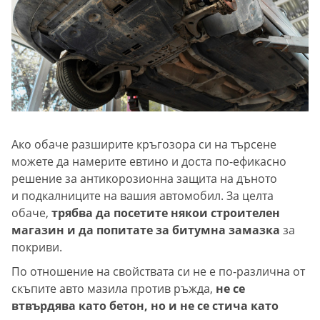
Ако обаче разширите кръгозора си на търсене
можете да намерите евтино и доста по-ефикасно
решение за антикорозионна защита на дъното
и подкалниците на вашия автомобил. За целта
обаче,
трябва да посетите някои строителен
магазин и да попитате за битумна замазка
за
покриви.
По отношение на свойствата си не е по-различна от
скъпите авто мазила против ръжда,
не се
втвърдява като бетон, но и не се стича като