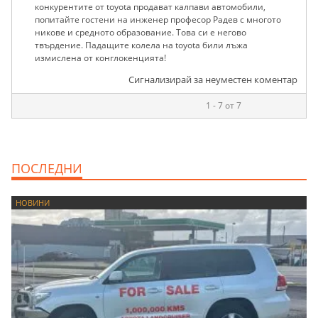
конкypентите от toyota продават калпави автомобили,
попитайте гостени на инженер професор Радев с многото
никове и средното образование. Това си е негово
твърдение. Падащите колела на toyota били лъжа
измислена от конглокенцията!
Сигнализирай за неуместен коментар
1 - 7 от 7
ПОСЛЕДНИ
НОВИНИ