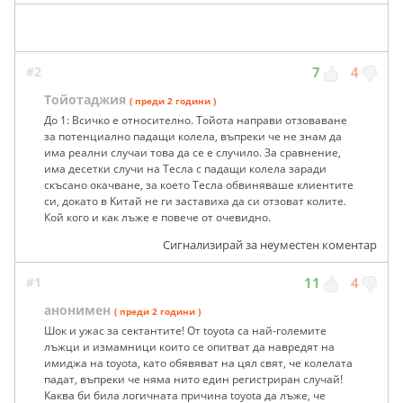
#2
7
4
Тойотаджия
( преди 2 години )
До 1: Всичко е относително. Тойота направи отзоваване
за потенциално падащи колела, въпреки че не знам да
има реални случаи това да се е случило. За сравнение,
има десетки случи на Тесла с падащи колела заради
скъсано окачване, за което Тесла обвиняваше клиентите
си, докато в Kитай не ги заставиха да си отзоват колите.
Кой кого и как лъже е повече от очевидно.
Сигнализирай за неуместен коментар
#1
11
4
анонимен
( преди 2 години )
Шок и ужас за сектантите! От toyota са най-големите
лъжци и измамници които се опитват да навредят на
имиджа на toyota, като обявяват на цял свят, че колелата
падат, въпреки че няма нито един регистриран случай!
Каква би била логичната причина toyota да лъже, че