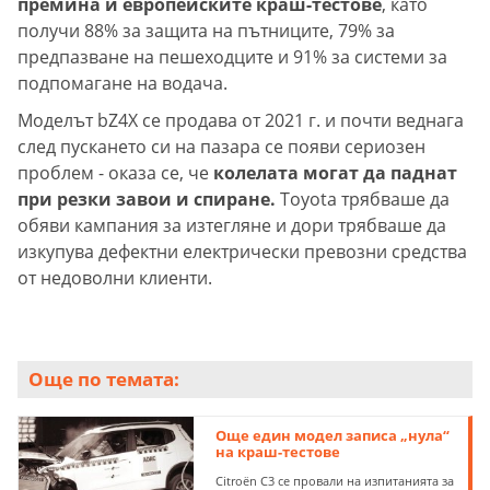
премина и европейските краш-тестове
, като
получи 88% за защита на пътниците, 79% за
предпазване на пешеходците и 91% за системи за
подпомагане на водача.
Моделът bZ4X се продава от 2021 г. и почти веднага
след пускането си на пазара се появи сериозен
проблем - оказа се, че
колелата могат да паднат
при резки завои и спиране.
Toyota трябваше да
обяви кампания за изтегляне и дори трябваше да
изкупува дефектни електрически превозни средства
от недоволни клиенти.
Още по темата:
Още един модел записа „нула“
на краш-тестове
Citroën C3 се провали на изпитанията за