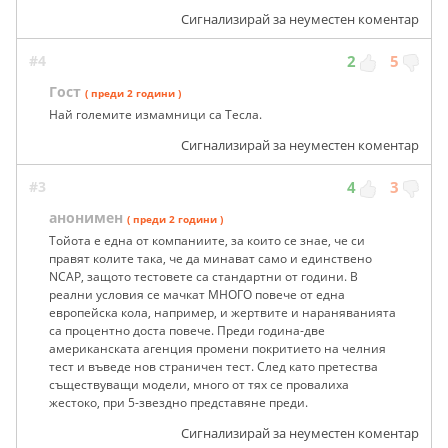
Сигнализирай за неуместен коментар
#4
2
5
Гост
( преди 2 години )
Най големите измамници са Тесла.
Сигнализирай за неуместен коментар
#3
4
3
анонимен
( преди 2 години )
Тойота е една от компаниите, за които се знае, че си
правят колите така, че да минават само и единствено
NCAP, защото тестовете са стандартни от години. В
реални условия се мачкат МНОГО повече от една
европейска кола, например, и жертвите и нараняванията
са процентно доста повече. Преди година-две
американската агенция промени покритието на челния
тест и въведе нов страничен тест. След като претества
съществуващи модели, много от тях се провалиха
жестоко, при 5-звездно представяне преди.
Сигнализирай за неуместен коментар