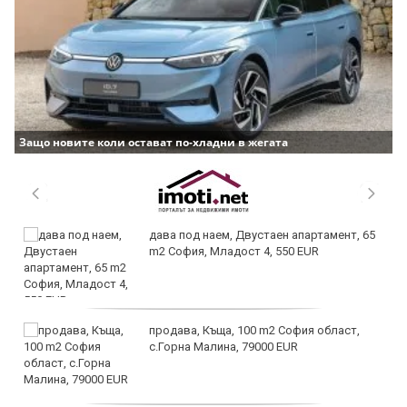
Защо новите коли остават по-хладни в жегата
дава под наем, Двустаен апартамент, 65
m2 София, Младост 4, 550 EUR
продава, Къща, 100 m2 София област,
с.Горна Малина, 79000 EUR