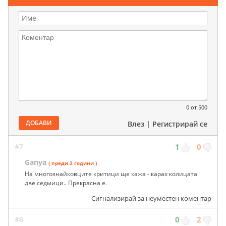
0
от 500
ДОБАВИ
Влез
|
Регистрирай се
#7
1
0
Ganya
( преди 2 години )
На многознайковците критици ще кажа - карах колицата
две седмици.. Прекрасна е.
Сигнализирай за неуместен коментар
#6
0
2