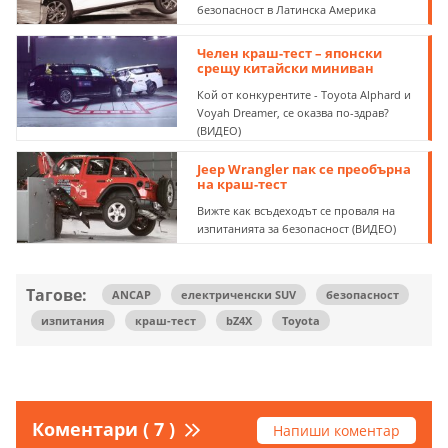
безопасност в Латинска Америка
Челен краш-тест – японски
срещу китайски миниван
Кой от конкурентите - Toyota Alphard и
Voyah Dreamer, се оказва по-здрав?
(ВИДЕО)
Jeep Wrangler пак се преобърна
на краш-тест
Вижте как всъдеходът се проваля на
изпитанията за безопасност (ВИДЕО)
Тагове:
ANCAP
електриченски SUV
безопасност
изпитания
краш-тест
bZ4X
Toyota
Коментари ( 7 )
Напиши коментар