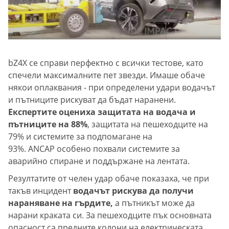
bZ4X се справи перфектно с всички тестове, като
спечели максималните пет звезди. Имаше обаче
някои оплаквания - при определени удари водачът
и пътниците рискуват да бъдат наранени.
Експертите оцениха защитата на водача и
пътниците на 88%
, защитата на пешеходците на
79% и системите за подпомагане на
93%. ANCAP особено похвали системите за
аварийно спиране и поддържане на лентата.
Резултатите от челен удар обаче показаха, че при
такъв инцидент
водачът рискува да получи
нараняване на гърдите,
а пътникът може да
нарани краката си. За пешеходците пък основната
опасност са предните колони на електрическата