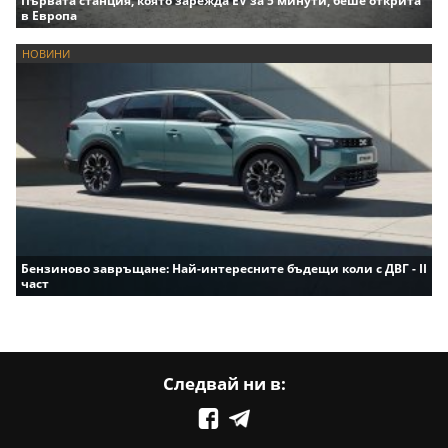
Първата станция, която зарежда EV за 5 минути, беше открита
в Европа
НОВИНИ
Бензиново завръщане: Най-интересните бъдещи коли с ДВГ - II
част
Следвай ни в: