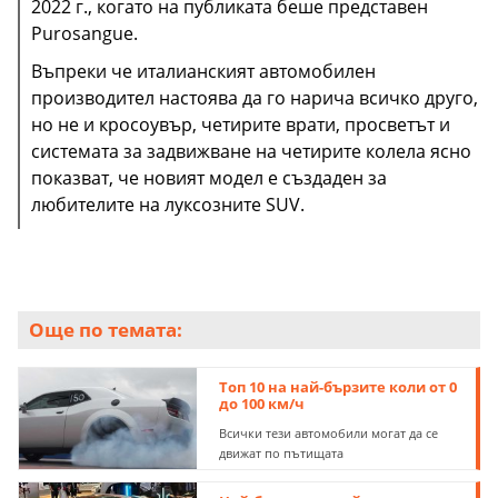
2022 г., когато на публиката беше представен
Rivian R1S е перфектният избор за любителите на
Моделът на италианския производител е най-
В допълнение към няколко уникални естетически
Purosangue.
скоростта, които също обичат приключенията
През следващите години Tesla Model X
бързият кросоувър на пазара, но е единственият с
подобрения, 707 получи и подобрена версия на
Пуснат на пазара от 2020 г., DBX се базира на
извън пътя.
непрекъснато се подобрява и се превръща в един
Въпреки че италианският автомобилен
двигател с атмосферно пълнене.
4,0-литровия V8, чиято мощност беше увеличена
усъвършенствано шаси, разработено специално
от най-популярните кросоувъри на планетата.
производител настоява да го нарича всичко друго,
до 707 к.с. Кросоувърът може да ускори до 100 км/
за модела, и като всички съвременни Aston Martin
но не и кросоувър, четирите врати, просветът и
ч от място за 3,1 секунди.
(включително болидите от Формула 1) се задвижва
системата за задвижване на четирите колела ясно
от мощен двигател на Mercedes-AMG.
показват, че новият модел е създаден за
любителите на луксозните SUV.
Още по темата:
Топ 10 на най-бързите коли от 0
до 100 км/ч
Всички тези автомобили могат да се
движат по пътищата