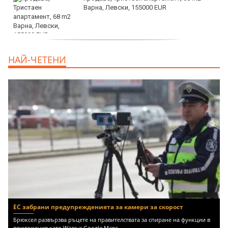
Варна, Левски, 155000 EUR
продава, Тристаен апартамент, 86 m2
НАЙ-ЧЕТЕНИ
Варна, Владиславово, 139000 EUR
ЕС забрани предупрежденията за камери за скорост
Брюксел развързва ръцете на правителствата за спиране на функции в
приложения като Waze и Google Maps