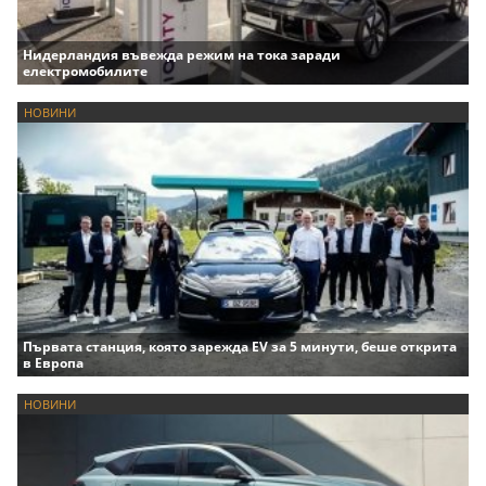
Нидерландия въвежда режим на тока заради
електромобилите
НОВИНИ
Първата станция, която зарежда EV за 5 минути, беше открита
в Европа
НОВИНИ