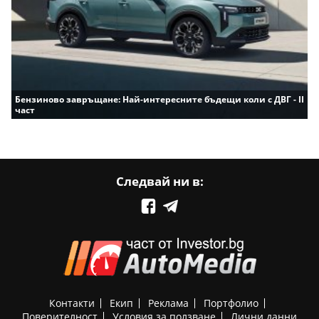
Бензиново завръщане: Най-интересните бъдещи коли с ДВГ - II
част
Следвай ни в:
Контакти
Екип
Реклама
Портфолио
Поверителност
Условия за ползване
Лични данни