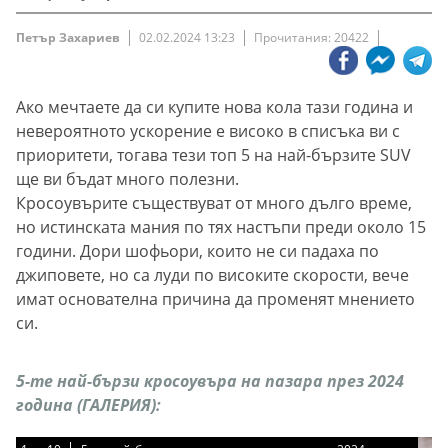
Петър Захариев
02.02.2024 13:23
Прочитания: 20422
Ако мечтаете да си купите нова кола тази година и
невероятното ускорение е високо в списъка ви с
приоритети, тогава тези топ 5 на най-бързите SUV
ще ви бъдат много полезни.
Кросоувърите съществуват от много дълго време,
но истинската мания по тях настъпи преди около 15
години. Дори шофьори, които не си падаха по
джиповете, но са луди по високите скорости, вече
имат основателна причина да променят мнението
си.
5-те най-бързи кросоувъра на пазара през 2024
година (ГАЛЕРИЯ):