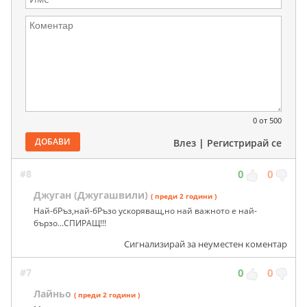
0
от 500
ДОБАВИ
Влез
|
Регистрирай се
#8
0
0
Джуган (Джугашвили)
( преди 2 години )
Най-бРъз,най-бРъзо ускоряващ,но най важното е най-
бързо...СПИРАЩ!!!
Сигнализирай за неуместен коментар
#7
0
0
Лайньо
( преди 2 години )