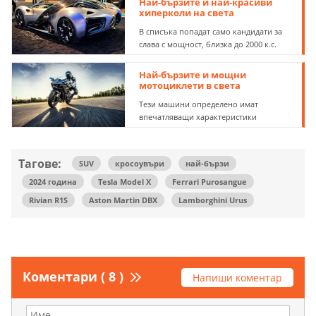
Най-бързите и най-красиви
хиперколи на света
В списъка попадат само кандидати за
слава с мощност, близка до 2000 к.с.
Най-бързите и мощни
мотоциклети в света
Тези машини определено имат
впечатляващи характеристики
Тагове:
SUV
кросоувъри
най-бързи
2024 година
Tesla Model X
Ferrari Purosangue
Rivian R1S
Aston Martin DBX
Lamborghini Urus
Коментари ( 8 )
Напиши коментар