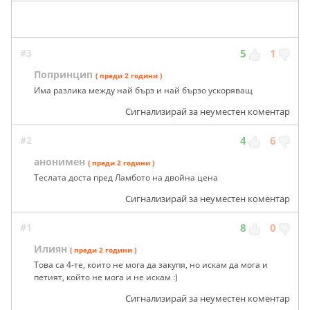
#3
5
1
Попринцип
( преди 2 години )
Има разлика между най бърз и най бързо ускоряващ
Сигнализирай за неуместен коментар
#2
4
6
анонимен
( преди 2 години )
Теслата доста пред Ламбото на двойна цена
Сигнализирай за неуместен коментар
#1
8
0
Илиян
( преди 2 години )
Това са 4-те, които не мога да закупя, но искам да мога и
петият, който не мога и не искам :)
Сигнализирай за неуместен коментар