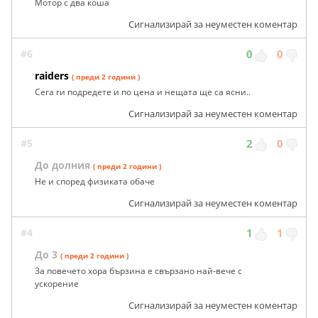
Мотор с два коша
Сигнализирай за неуместен коментар
#6
0
0
raiders
( преди 2 години )
Сега ги подредете и по цена и нещата ще са ясни..
Сигнализирай за неуместен коментар
#5
2
0
До долния
( преди 2 години )
Не и според физиката обаче
Сигнализирай за неуместен коментар
#4
1
1
До 3
( преди 2 години )
За повечето хора бързина е свързано най-вече с
ускорение
Сигнализирай за неуместен коментар