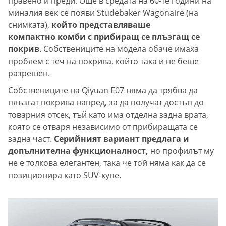
правено и преди. Още в средата на 60-те години на
миналия век се появи Studebaker Wagonaire (на
снимката),
който представляваше
компактно комби с прибиращ се плъзгащ се
покрив
. Собствениците на модела обаче имаха
проблем с теч на покрива, който така и не беше
разрешен.
Собствениците на Qiyuan E07 няма да трябва да
плъзгат покрива напред, за да получат достъп до
товарния отсек, тъй като има отделна задна врата,
която се отваря независимо от прибиращата се
задна част.
Серийният вариант предлага и
допълнителна функционалност,
но профилът му
не е толкова елегантен, така че той няма как да се
позиционира като SUV-купе.