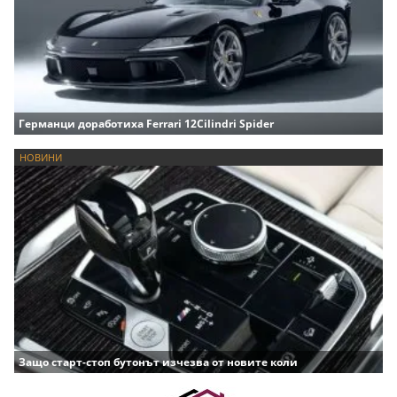
Германци доработиха Ferrari 12Cilindri Spider
НОВИНИ
Защо старт-стоп бутонът изчезва от новите коли