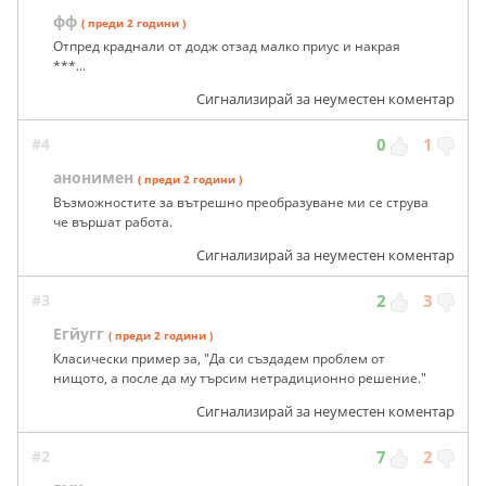
фф
( преди 2 години )
Отпред краднали от додж отзад малко приус и накрая
***...
Сигнализирай за неуместен коментар
#4
0
1
анонимен
( преди 2 години )
Възможностите за вътрешно преобразуване ми се струва
че вършат работа.
Сигнализирай за неуместен коментар
#3
2
3
Егйугг
( преди 2 години )
Класически пример за, "Да си създадем проблем от
нищото, а после да му търсим нетрадиционно решение."
Сигнализирай за неуместен коментар
#2
7
2