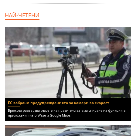
продава, Офис, 141 m2 Варна, Бриз,
НАЙ-ЧЕТЕНИ
112000 EUR
ЕС забрани предупрежденията за камери за скорост
Брюксел развързва ръцете на правителствата за спиране на функции в
приложения като Waze и Google Maps