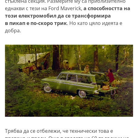
стъклена секция. Размерите му са приблизително
еднакви с тези на Ford Maverick,
а способността на
този електромобил да се трансформира
в пикап е по-скоро трик
. Но като цяло идеята е
добра.
Трябва да се отбележи, че технически това е