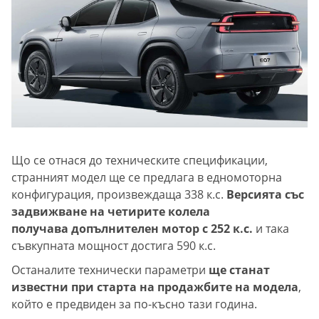
Що се отнася до техническите спецификации,
странният модел ще се предлага в едномоторна
конфигурация, произвеждаща 338 к.с.
Версията със
задвижване на четирите колела
получава допълнителен мотор с 252 к.с.
и така
съвкупната мощност достига 590 к.с.
Останалите технически параметри
ще станат
известни при старта на продажбите на модела
,
който е предвиден за по-късно тази година.