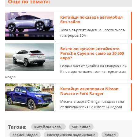
Още по темата:
Китайци показаха автомобил
без табло
Това е първият модел на новата смарт-
платформа SDA
Бихте ли купили китайското
Porsche Cayenne само за 20 500
евро?
Голяма част от дизайна на Changan Uni-
K повтаря напълно този на германския
модел
Китайци изкопираха Nissan
Navara и Ford Ranger
Местната марка Changan създава гама
от пикапи-копия на известни модели
Тагове:
китайска кола„
SUB-пикап
сериен модел
електрическо задвижване
пикап