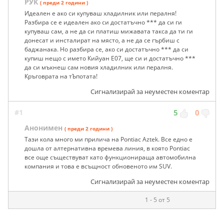
РУК
( преди 2 години )
Идеален е ако си купуваш хладилник или пералня!
Разбира се е идеален ако си достатъчно *** да си ги
купуваш сам, а не да си платиш мижавата такса да ти ги
донесат и инсталират на място, а не да се гърбиш с
баджанака. Но разбира се, ако си достатъчно *** да си
купиш нещо с името Кийуан Е07, ще си и достатъчно ***
да си мъкнеш сам новия хладилник или пералня.
Кръговрата на тЪпотата!
Сигнализирай за неуместен коментар
#1
5
0
Анонимен
( преди 2 години )
Тази кола много ми прилича на Pontiac Aztek. Все едно е
дошла от алтернативна времева линия, в която Pontiac
все още съществуват като функционираща автомобилна
компания и това е всъщност обновеното им SUV.
Сигнализирай за неуместен коментар
1 - 5 от 5