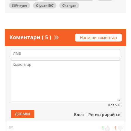
SUV-купе
Qiyuan E07
Changan
Коментари ( 5 )
Напиши коментар
0
от 500
ДОБАВИ
Влез
|
Регистрирай се
#5
1
1