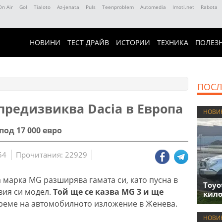
On Air
Gol
Tialoto
Az-jenata
Puls
Teenproblem
Automedia
Imoti.net
Rabota
НОВИНИ
ТЕСТ ДРАЙВ
ИСТОРИИ
ТЕХНИКА
ПОЛЕЗ
ПОСЛ
предизвиква Dacia в Европа
НОВИ
под 17 000 евро
54
Прочитания: 22929
 марка MG разширява гамата си, като пусна в
Toyo
ия си модел.
Той ще се казва MG 3 и ще
кило
реме на автомобилното изложение в Женева.
НОВИ