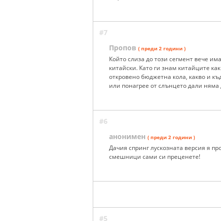
#7
Пропов
( преди 2 години )
Който слиза до този сегмент вече им
китайски. Като ги знам китайците как
откровено бюджетна кола, какво и къ
или понагрее от слънцето дали няма д
#6
анонимен
( преди 2 години )
Дачия спринг лускозната версия я пр
смешници сами си преценете!
#5