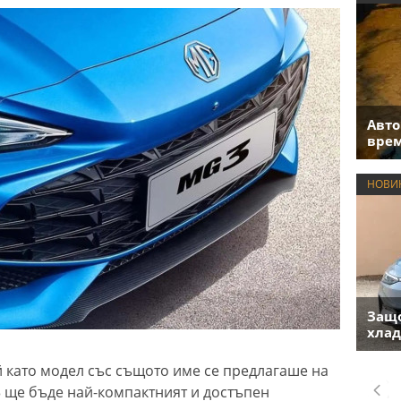
Авто
врем
НОВИ
Защо
хлад
й като модел със същото име се предлагаше на
3 ще бъде най-компактният и достъпен