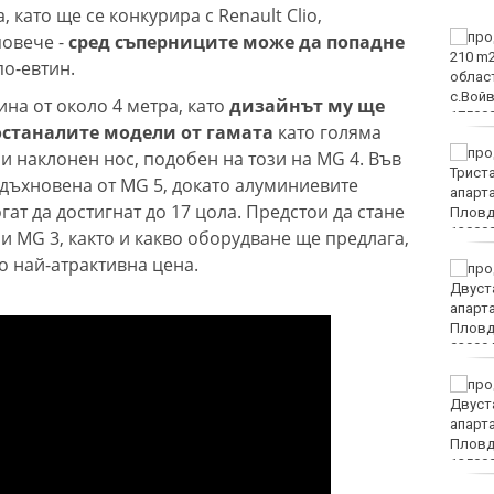
 като ще се конкурира с Renault Clio,
ФК Девня гостува на
повече -
сред съперниците може да попадне
Атлетик (Провадия) за
по-евтин.
Аматьорската купа
на от около 4 метра, като
дизайнът му ще
останалите модели от гамата
като голяма
Национална мрежа за
и наклонен нос, подобен на този на MG 4. Във
децата:
вдъхновена от MG 5, докато алуминиевите
Саморазправата не е
гат да достигнат до 17 цола. Предстои да стане
правосъдие след случая
с „ловци на педофили“
и MG 3, както и какво оборудване ще предлага,
о най-атрактивна цена.
Близо 30 000 фиша и
3000 акта написа КАТ за
седмица
Колоездачи от 26
държави се събират за
Европейското по
спускане на Витоша