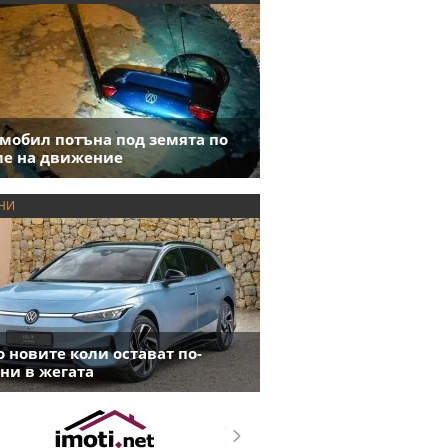
мобил потъна под земята по
е на движение
НИ
 новите коли остават по-
ни в жегата