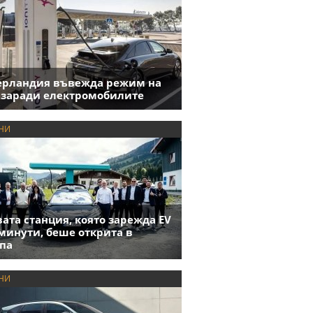
ерландия въвежда режим на
 заради електромобилите
НИ
ата станция, която зарежда EV
 минути, беше открита в
па
НИ