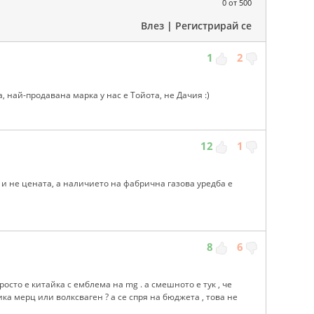
0
от 500
Влез
|
Регистрирай се
1
2
, най-продавана марка у нас е Тойота, не Дачия :)
12
1
 и не цената, а наличието на фабрична газова уредба е
8
6
осто е китайка с емблема на mg . а смешното е тук , че
ка мерц или волксваген ? а се спря на бюджета , това не