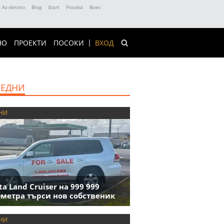
Az-deteto
Blog
Start
Posoka
Boec
НО
ПРОЕКТИ
ПОСОКИ
ВХОД
ЕДНИ
НИ
ta Land Cruiser на 999 999
метра търси нов собственик
НИ