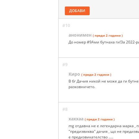
ДОБАВИ
#10
анонимен
( преди 2 години )
До номер #9Ами бутнаха ги!За 2022-ра
#9
Киро
( преди 2 години )
В бг Дачия никой не може да ги бутне
разковничето.
#8
хаххаа
( преди 2 години )
mg отдавна не е легендарна марка , пр
"предизвиква" дачия , що не предизви
е предизвикателство .....