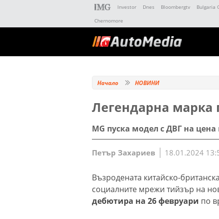
Investor
Dnes
Bloombergtv
Bulgaria 
Chernomore
Начало
НОВИНИ
Легендарна марка 
MG пуска модел с ДВГ на цена 
Петър Захариев
18.01.2024 13:
Възродената китайско-британска
социалните мрежи тийзър на нов
дебютира на 26 февруари
по в