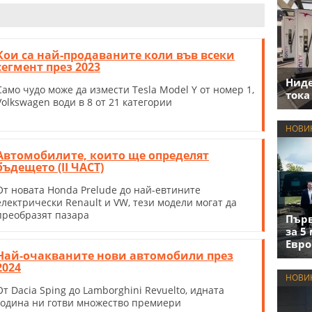
Кои са най-продаваните коли във всеки
сегмент през 2023
Нид
Само чудо може да измести Tesla Model Y от номер 1,
тока
Volkswagen води в 8 от 21 категории
НОВИ
Автомобилите, които ще определят
бъдещето (II ЧАСТ)
От новата Honda Prelude до най-евтините
eлектрически Renault и VW, тези модели могат да
преобразят пазара
Първ
за 5
Евро
Най-очакваните нови автомобили през
2024
НОВИ
От Dacia Sping до Lamborghini Revuelto, идната
година ни готви множество премиери