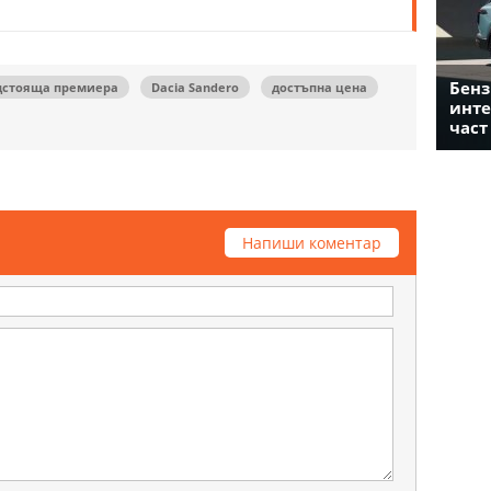
Бенз
дстояща премиера
Dacia Sandero
достъпна цена
инте
част
Напиши коментар