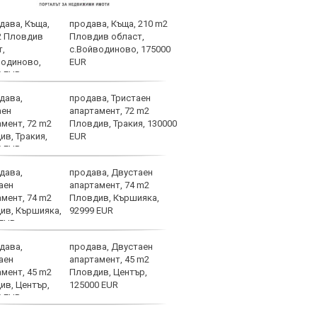
продава, Къща, 210 m2
Безп
Пловдив област,
Левс
с.Войводиново, 175000
съща
EUR
продава, Тристаен
ЦСКА
апартамент, 72 m2
перл
Пловдив, Тракия, 130000
мачо
EUR
близ
продава, Двустаен
Ел К
апартамент, 74 m2
пров
Пловдив, Кършияка,
кило
92999 EUR
Бълг
продава, Двустаен
Левс
апартамент, 45 m2
мача
Пловдив, Център,
Прич
125000 EUR
Евро
БФС