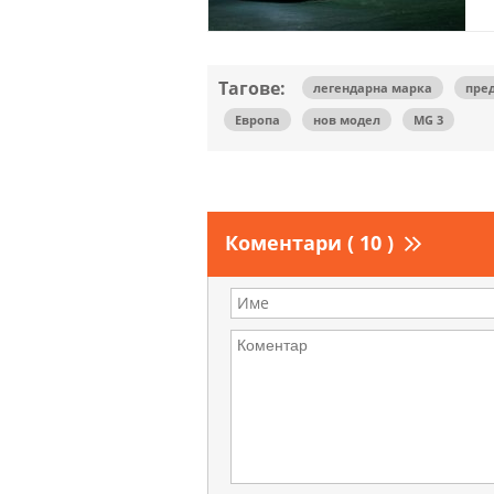
Тагове:
легендарна марка
пре
Европа
нов модел
MG 3
Коментари ( 10 )