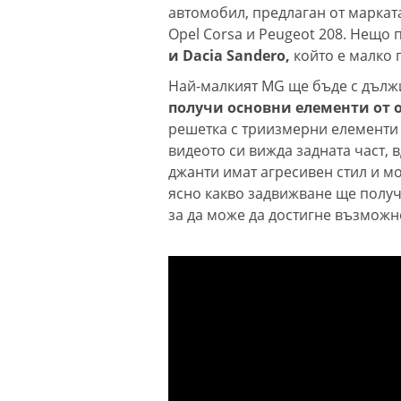
автомобил, предлаган от марката,
Opel Corsa и Peugeot 208. Нещо 
и Dacia Sandero,
който е малко 
Най-малкият MG ще бъде с дължи
получи основни елементи от 
решетка с триизмерни елементи 
видеото си вижда задната част, 
джанти имат агресивен стил и мо
ясно какво задвижване ще получ
за да може да достигне възможн