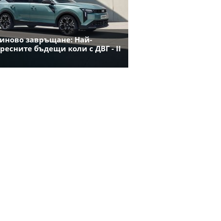
иново завръщане: Най-
ресните бъдещи коли с ДВГ - II