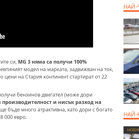
НАЙ-
тите си,
MG 3 няма са получи 100%
евтиният модел на марката, задвижван на ток,
о цени на Стария континент стартират от 22
получи бензинов двигател (може дори
 производителност и нисък разход на
е бъде много атрактивна, като дори с богато
НАЙ-
8 000 евро.
НОВИ