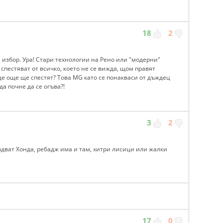
18
2
а избор. Ура! Стари технологии на Рено или "модерни"
 спестяват от всичко, което не се вижда, щом правят
де още ще спестят? Това MG като се понакваси от дъждец
а почне да се огъва?!
3
2
одват Хонда, ребадж има и там, хитри лисици или жалки
17
0