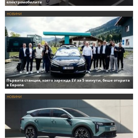
електромобилите
НОВИНИ
Първата станция, която зарежда EV за 5 минути, беше открита
в Европа
НОВИНИ