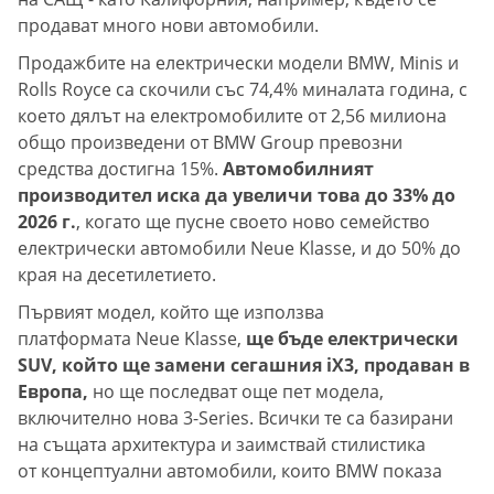
продават много нови автомобили.
Продажбите на електрически модели BMW, Minis и
Rolls Royce са скочили със 74,4% миналата година, с
което дялът на електромобилите от 2,56 милиона
общо произведени от BMW Group превозни
средства достигна 15%.
Автомобилният
производител иска да увеличи това до 33% до
2026 г.
, когато ще пусне своето ново семейство
електрически автомобили Neue Klasse, и до 50% до
края на десетилетието.
Първият модел, който ще използва
платформата Neue Klasse,
ще бъде електрически
SUV, който ще замени сегашния iX3, продаван в
Европа,
но ще последват още пет модела,
включително нова 3-Series. Всички те са базирани
на същата архитектура и заимствай стилистика
от концептуални автомобили, които BMW показа