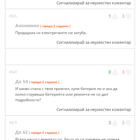
Сигнализирай за неуместен коментар
#65
1
3
Анонимен
( преди 2 години )
Продадоха си електричките на загуба.
Сигнализирай за неуместен коментар
#64
0
3
До 54
( преди 2 години )
И какво стана с твоя приятел, купи батерия ли и ако да
колко струваше батерията или ремонта не си дал
подробности?
Сигнализирай за неуместен коментар
#63
3
3
До 62
( преди 2 години )
Всяко нещо с времето си. Защо да си купувам не узряла