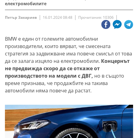
електромобилите
Петър Захариев
16.01.2024 08:48
Прочитания: 10306
BMW е един от големите автомобилни
производители, които вярват, че смесената
стратегия за задвижване има повече смисъл от това
да се залага изцяло на електромобили.
Концернът
не предвижда скоро да се откаже от
производството на модели с ДВГ,
но в същото
време признава, че продажбите на такива
автомобили няма повече да растат.