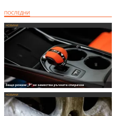
ПОСЛЕДНИ
НОВИНИ
Защо режим „P“ не замества ръчната спирачка
НОВИНИ