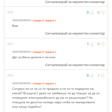
Сигнализирай за неуместен коментар
#68
0
0
анонимен
( преди 2 години )
Бмв
Сигнализирай за неуместен коментар
#67
1
8
анонимен
( преди 2 години )
Двг особено дизела е пътник
Сигнализирай за неуместен коментар
#66
0
1
анонимен
( преди 2 години )
Сигурен ли си че си ги продали а не са ги подарили на
някой? Всъщност даже не трябваше ли да плащат за да се
изхвърлят електромобилите да им ги рециклират? Не
плащаха ли десетки хиляди евро глоба за замърсяване
или нещо подобно?