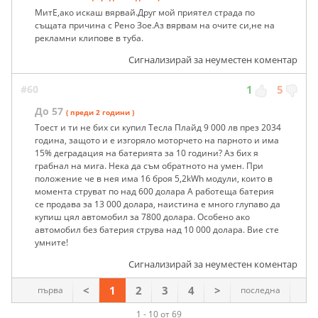
МитЕ,ако искаш вярвай.Друг мой приятел страда по
същата причина с Рено Зое.Аз вярвам на очите си,не на
рекламни клипове в туба.
Сигнализирай за неуместен коментар
#60
1
5
До 57
( преди 2 години )
Тоест и ти не бих си купил Тесла Плайд 9 000 лв през 2034
година, защото и е изгоряло моторчето на парното и има
15% деградация на батерията за 10 години? Аз бих я
грабнал на мига. Нека да съм обратното на умен. При
положение че в нея има 16 броя 5,2kWh модули, които в
момента струват по над 600 долара А работеща батерия
се продава за 13 000 долара, наистина е много глупаво да
купиш цял автомобил за 7800 долара. Особено ако
автомобил без батерия струва над 10 000 долара. Вие сте
умните!
Сигнализирай за неуместен коментар
<
1
2
3
4
>
първа
последна
1 - 10 от 69