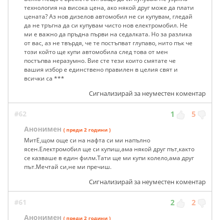
технология на висока цена, ако някой друг може да плати
цената? Аз нов дизелов автомобил не си купувам, гледай
да не тръгна да си купувам чисто нов електромобил. Не
ми е важно да пръдна първи на седалката. Но за разлика
от вас, аз не твърдя, че те постъпват глупаво, нито пък че
този който ще купи автомобила след това от мен
постъпва неразумно. Вие сте тези които смятате че
вашия избор е единствено правилен в целия свят и
всички са ***
Сигнализирай за неуместен коментар
#62
1
5
Анонимен
( преди 2 години )
МитЕ,щом още си на нафта си ми напълно
ясен.Електромобил ще си купиш,ама някой друг път,както
се казваше в един филм.Тати ще ми купи колело,ама друг
път.Мечтай си,не ми пречиш.
Сигнализирай за неуместен коментар
#61
2
2
Анонимен
( преди 2 години )