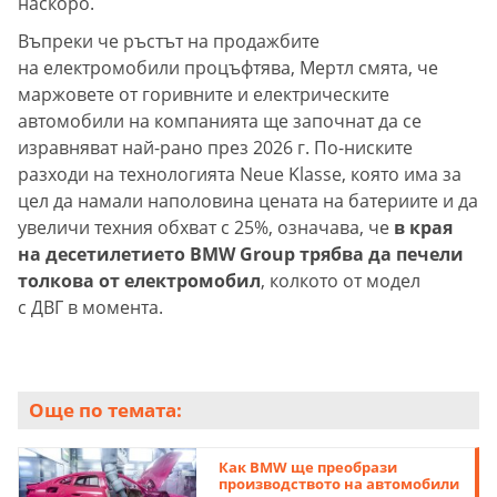
наскоро.
Въпреки че ръстът на продажбите
на електромобили процъфтява, Мертл смята, че
маржовете от горивните и електрическите
автомобили на компанията ще започнат да се
изравняват най-рано през 2026 г. По-ниските
разходи на технологията Neue Klasse, която има за
цел да намали наполовина цената на батериите и да
увеличи техния обхват с 25%, означава, че
в края
на десетилетието BMW Group трябва да печели
толкова от електромобил
, колкото от модел
с ДВГ в момента.
Още по темата:
Как BMW ще преобрази
производството на автомобили