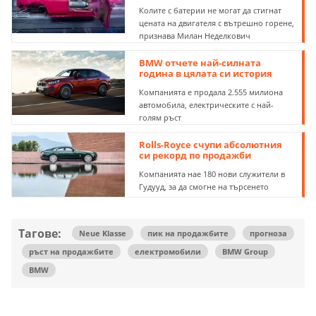
Колите с батерии не могат да стигнат
цената на двигателя с вътрешно горене,
признава Милан Неделкович
BMW отчете най-силната
година в цялата си история
Компанията е продала 2.555 милиона
автомобила, електрическите с най-
голям ръст
Rolls-Royce счупи абсолютния
си рекорд по продажби
Компанията нае 180 нови служители в
Гудууд, за да смогне на търсенето
Тагове:
Neue Klasse
пик на продажбите
прогноза
ръст на продажбите
електромобили
BMW Group
BMW