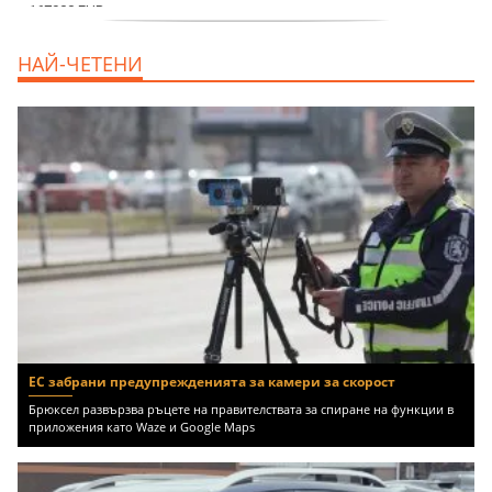
дава под наем, Двустаен апартамент, 70
НАЙ-ЧЕТЕНИ
m2 София, Манастирски Ливади, 800 EUR
ЕС забрани предупрежденията за камери за скорост
Брюксел развързва ръцете на правителствата за спиране на функции в
приложения като Waze и Google Maps