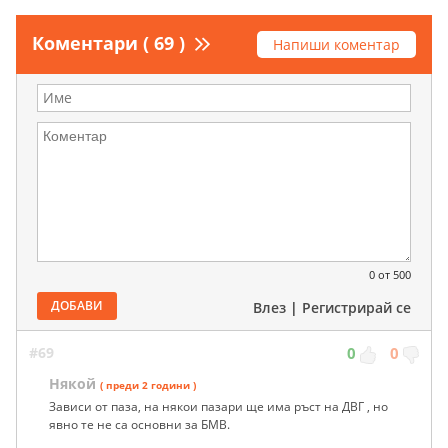
Коментари ( 69 )
Напиши коментар
0
от 500
ДОБАВИ
Влез
|
Регистрирай се
#69
0
0
Някой
( преди 2 години )
Зависи от паза, на някои пазари ще има ръст на ДВГ , но
явно те не са основни за БМВ.