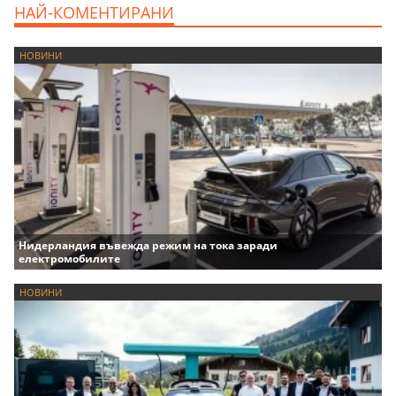
НАЙ-КОМЕНТИРАНИ
НОВИНИ
Нидерландия въвежда режим на тока заради
електромобилите
НОВИНИ