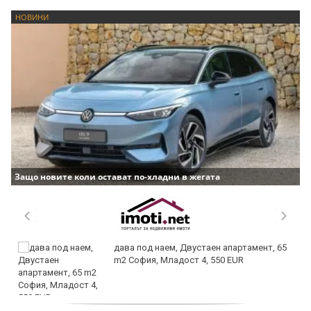
НОВИНИ
Защо новите коли остават по-хладни в жегата
дава под наем, Двустаен апартамент, 65
m2 София, Младост 4, 550 EUR