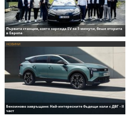
Първата станция, която зарежда EV за 5 минути, беше открита
в Европа
НОВИНИ
Бензиново завръщане: Най-интересните бъдещи коли с ДВГ - II
част