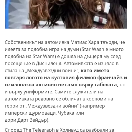
Собственикът на автомивка Матиас Хара твърди, че
идеята за подобна игра на думи (Star Wash е много
подобна на Star Wars) е дошла на дъщеря му след
посещение в Дисниленд. Автомивката е изцяло в
стила на „Междузвездни войни",
като името
повтаря логото на култовия филмов франчайз и
се използва активно не само върху табелата,
но
и върху униформите. Самите служители на
автомивката редовно се обличат в костюми на
герои от „Междузвездни войни“ (например
имперски щурмоваци, Чубака или
дори Дарт Вейдър).
Според The ​​Telegraph в Холивуд са разбрали за