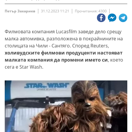
Петър Захариев
31.12.2023 11:21
Прочитания: 4300
Филмовата компания Lucasfilm заведе дело срещу
малка автомивка, разположена в покрайнините на
столицата на Чили - Сантяго. Според Reuters,
холивудските филмови продуценти настояват
малката компания да промени името си
, което
сега е Star Wash.