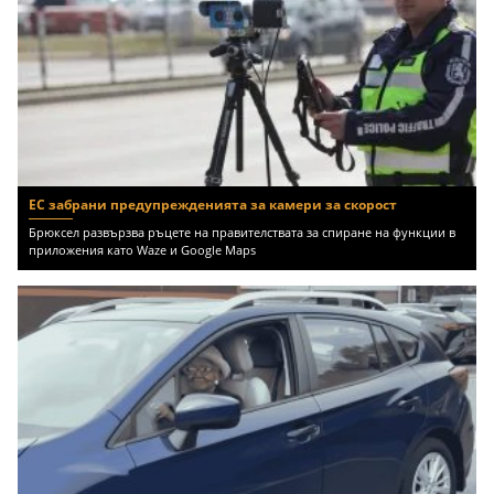
ЕС забрани предупрежденията за камери за скорост
Брюксел развързва ръцете на правителствата за спиране на функции в
приложения като Waze и Google Maps