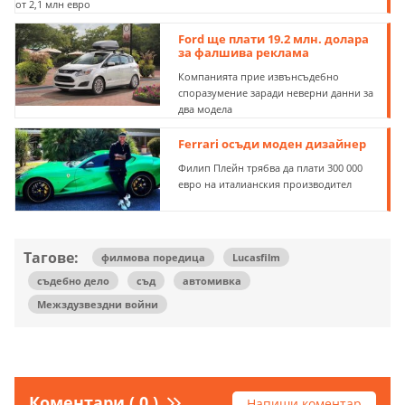
от 2,1 млн евро
Ford ще плати 19.2 млн. долара
за фалшива реклама
Компанията прие извънсъдебно
споразумение заради неверни данни за
два модела
Ferrari осъди моден дизайнер
Филип Плейн трябва да плати 300 000
евро на италианския производител
Тагове:
филмова поредица
Lucasfilm
съдебно дело
съд
автомивка
Межздузвездни войни
Коментари ( 0 )
Напиши коментар