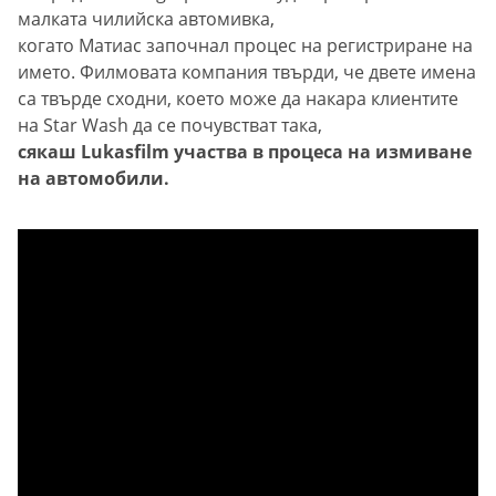
малката чилийска автомивка,
когато Матиас започнал процес на регистриране на
името. Филмовата компания твърди, че двете имена
са твърде сходни, което може да накара клиентите
на Star Wash да се почувстват така,
сякаш Lukasfilm участва в процеса на измиване
на автомобили.