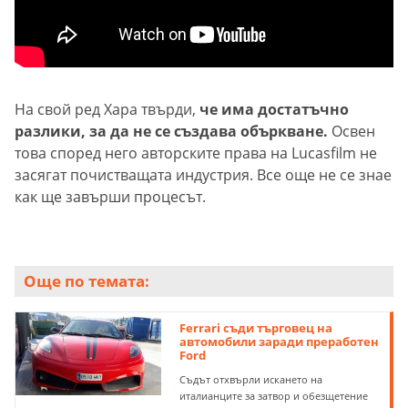
На свой ред Хара твърди,
че има достатъчно
разлики, за да не се създава объркване.
Освен
това според него авторските права на Lucasfilm не
засягат почистващата индустрия. Все още не се знае
как ще завърши процесът.
Още по темата:
Ferrari съди търговец на
автомобили заради преработен
Ford
Съдът отхвърли искането на
италианците за затвор и обезщетение