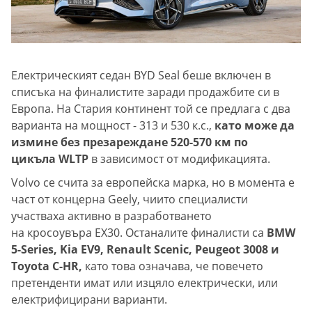
Електрическият седан BYD Seal беше включен в
списъка на финалистите заради продажбите си в
Европа. На Стария континент той се предлага с два
варианта на мощност - 313 и 530 к.с.,
като може да
измине без презареждане 520-570 км по
цикъла WLTP
в зависимост от модификацията.
Volvo се счита за европейска марка, но в момента е
част от концерна Geely, чиито специалисти
участваха активно в разработването
на кросоувъра EX30. Останалите финалисти са
BMW
5-Series, Kia EV9, Renault Scenic, Peugeot 3008 и
Toyota C-HR,
като това означава, че повечето
претенденти имат или изцяло електрически, или
електрифицирани варианти.