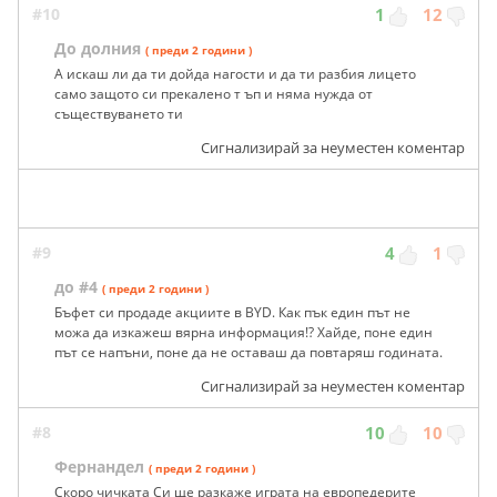
#10
1
12
До долния
( преди 2 години )
А искаш ли да ти дойда нагости и да ти разбия лицето
само защото си прекалено т ъп и няма нужда от
съществуването ти
Сигнализирай за неуместен коментар
#9
4
1
до #4
( преди 2 години )
Бъфет си продаде акциите в BYD. Как пък един път не
можа да изкажеш вярна информация!? Хайде, поне един
път се напъни, поне да не оставаш да повтаряш годината.
Сигнализирай за неуместен коментар
#8
10
10
Фернандел
( преди 2 години )
Скоро чичката Си ще разкаже играта на европедерите