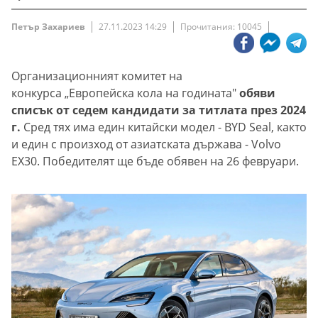
Петър Захариев
27.11.2023 14:29
Прочитания: 10045
Организационният комитет на
конкурса „Европейска кола на годината"
обяви
списък от седем кандидати за титлата през 2024
г.
Сред тях има един китайски модел - BYD Seal, както
и един с произход от азиатската държава - Volvo
EX30. Победителят ще бъде обявен на 26 февруари.