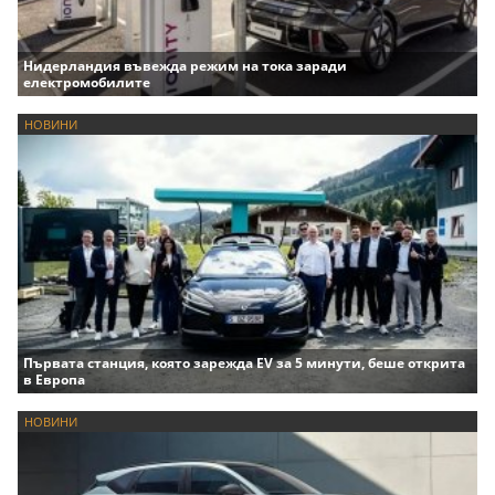
Нидерландия въвежда режим на тока заради
електромобилите
НОВИНИ
Първата станция, която зарежда EV за 5 минути, беше открита
в Европа
НОВИНИ