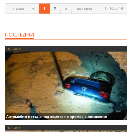
<
1
2
>
първа
последна
1 - 10 от 14
ПОСЛЕДНИ
НОВИНИ
Автомобил потъна под земята по време на движение
НОВИНИ