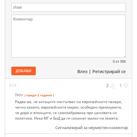
0
от 500
ДОБАВИ
Влез
|
Регистрирай се
#14
2
1
Nev
( преди 2 години )
Радва ме, че китаците настъпват на европейските пазари,
чесно казано, европейските марки, особедно премиумите,
че дори и японците, се самозабравиха при ценовата си
политика. Нека МГ и БиД да ги смъкнат малко на земята.
Сигнализирай за неуместен коментар