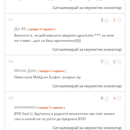
Сигнализирай за неуместен коментар
#7
3
2
До #5
( преди 2 години )
Важното е, че дойчовските авариен дръгелен *** за зеле
не стават...щот са баш оригинални)))))
Сигнализирай за неуместен коментар
#6
7
0
Мосю Дюк
( преди 2 години )
Няма кола Мейд ин Б,ъфет, анадън му
Сигнализирай за неуместен коментар
#5
9
4
анонимен
( преди 2 години )
BYD Seal U, брутална а родните вносители пак спят зимен
сън и никой не се усети да предлага BYD!
Сигнализирай за неуместен коментар