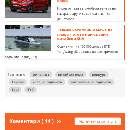
коли?
Някои от тези автомобили вече са на
пазара, а други се се подготвят да
дебютират
Завива като танк и може да
плава – ето го най-скъпия
китайски SUV
Оцененият на 150 000 долара BYD
YangWang U8 разчита на електрическо
задвижване (ВИДЕО)
Тагове:
финалист
китайска кола
конкурс
Европа
кола на годината
автомобил на годината
Seal
BYD
Коментари ( 14 )
Напиши коментар