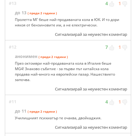
#13
4
1
до 13
( преди 2 години )
Пролетта МГ беше най-продаваната кола в ЮК. И то дори
някоя от бензиновите им, а не електрически.
Сигнализирай за неуместен коментар
#12
7
1
анонимен
( преди 2 години )
През октомври най-продаваната кола в Италия беше
MG4! Знаково събитие - за първи път китайска кола
продава най-много на европейски пазар. Нашествието
започва.
Сигнализирай за неуместен коментар
#11
4
1
до 11
( преди 2 години )
Училищният психиатър те очаква, двойкаджия.
Сигнализирай за неуместен коментар