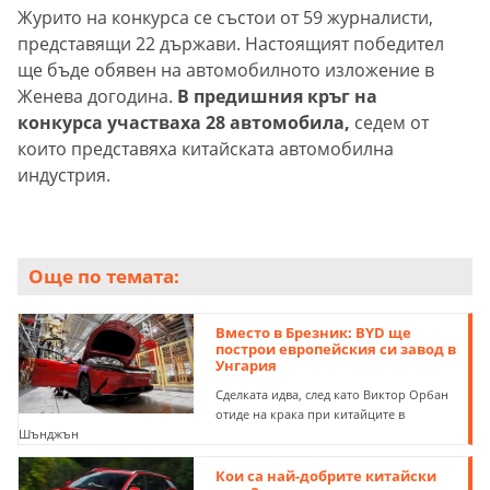
Журито на конкурса се състои от 59 журналисти,
представящи 22 държави. Настоящият победител
ще бъде обявен на автомобилното изложение в
Женева догодина.
В предишния кръг на
конкурса участваха 28 автомобила,
седем от
които представяха китайската автомобилна
индустрия.
Още по темата:
Вместо в Брезник: BYD ще
построи европейския си завод в
Унгария
Сделката идва, след като Виктор Орбан
отиде на крака при китайците в
Шънджън
Кои са най-добрите китайски