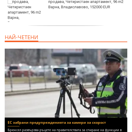
продава, Четиристаен апартамент, 96 m2
Варна, Владиславово, 152000 EUR
продава, Къща, 370 m2 София област, гр.
НАЙ-ЧЕТЕНИ
Костинброд, 358000 EUR
ЕС забрани предупрежденията за камери за скорост
Брюксел развързва ръцете на правителствата за спиране на функции в