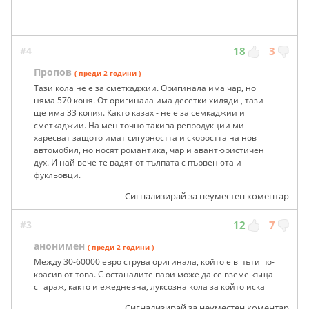
#4
18
3
Пропов
( преди 2 години )
Тази кола не е за сметкаджии. Оригинала има чар, но
няма 570 коня. От оригинала има десетки хиляди , тази
ще има 33 копия. Както казах - не е за семкаджии и
сметкаджии. На мен точно такива репродукции ми
харесват защото имат сигурността и скоростта на нов
автомобил, но носят романтика, чар и авантюристичен
дух. И най вече те вадят от тълпата с първенюта и
фукльовци.
Сигнализирай за неуместен коментар
#3
12
7
анонимен
( преди 2 години )
Между 30-60000 евро струва оригинала, който е в пъти по-
красив от това. С останалите пари може да се вземе къща
с гараж, както и ежедневна, луксозна кола за който иска
Сигнализирай за неуместен коментар