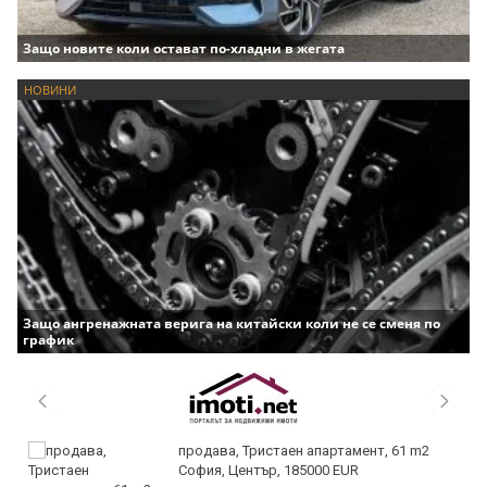
Защо новите коли остават по-хладни в жегата
НОВИНИ
Защо ангренажната верига на китайски коли не се сменя по
график
продава, Тристаен апартамент, 61 m2
София, Център, 185000 EUR