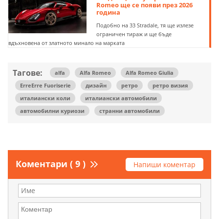
Romeo ще се появи през 2026
година
Подобно на 33 Stradale, тя ще излезе
ограничен тираж и ще бъде
вдъхновена от златното минало на марката
Тагове:
alfa
Alfa Romeo
Alfa Romeo Giulia
ErreErre Fuoriserie
дизайн
ретро
ретро визия
италиански коли
италиански автомобили
автомобилни куриози
странни автомобили
Коментари ( 9 )
Напиши коментар