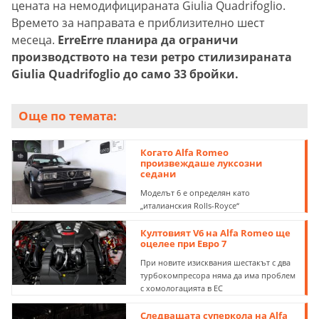
цената на немодифицираната Giulia Quadrifoglio.
Времето за направата е приблизително шест
месеца.
ErreErre планира да ограничи
производството на тези ретро стилизираната
Giulia Quadrifoglio до само 33 бройки.
Още по темата:
Когато Alfa Romeo
произвеждаше луксозни
седани
Моделът 6 е определян като
„италианския Rolls-Royce“
Култовият V6 на Alfa Romeo ще
оцелее при Евро 7
При новите изисквания шестакът с два
турбокомпресора няма да има проблем
с хомологацията в ЕС
Следващата суперкола на Alfa