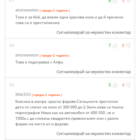
#7
6
5
анонимен
( преди 2 години )
Този е за бой, да вземе една красива кола и да й причини
това си е престъпление.
Сигнализирай за неуместен коментар
#6
7
8
анонимен
( преди 2 години )
Това е подигравка с Алфа.
Сигнализирай за неуместен коментар
#5
5
4
Мм333
( преди 2 години )
Класика в жанра -кръгли фарове.Сегашните простотии
дето ги слагат на коли от 300 000 до 2-3млн.лева са пълна
порнография Няма как на автомобил от 400-500 ,че и
1000к.с да сложиш квадратен,правоъгълен или с разни
форми на листа ит.н.фарове
Сигнализирай за неуместен коментар