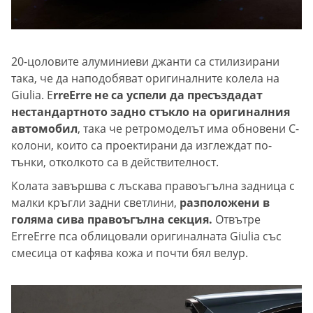
20-цоловите алуминиеви джанти са стилизирани
така, че да наподобяват оригиналните колела на
Giulia. E
rreErre не са успели да пресъздадат
нестандартното задно стъкло на оригиналния
автомобил
, така че ретромоделът има обновени С-
колони, които са проектирани да изглеждат по-
тънки, отколкото са в действителност.
Колата завършва с лъскава правоъгълна задница с
малки кръгли задни светлини,
разположени в
голяма сива правоъгълна секция.
Отвътре
ErreErre пса облицовали оригиналната Giulia със
смесица от кафява кожа и почти бял велур.