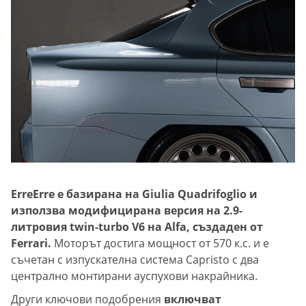
ErreErre е базирана на Giulia Quadrifoglio и
използва модифицирана версия на 2.9-
литровия twin-turbo V6 на Alfa, създаден от
Ferrari.
Моторът достига мощност от 570 к.с. и е
съчетан с изпускателна система Capristo с два
централно монтирани ауспухови накрайника.
Други ключови подобрения
включват