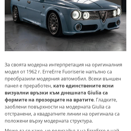
За своята модерна интерпретация на оригиналния
модел от 1962 г. ErreErre Fuoriserie напълно са
преобразили модерния автомобил. Всеки външен
панел е преработен,
като единствените ясни
визуални връзки към днешната Giulia са
формите на прозорците на вратите
. Гладките,
заоблени повърхности на модерната Giulia са
отстранени, а квадратните линии на оригинала са
положени върху модерната структура.
Може да се каже, че редизайнът на ErreErre е най-