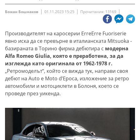
Божан Бошнаков
01.11.2023 15:25
Прочитания: 13169
Производителят на каросерии ErreErre Fuoriserie
явно иска да се превърне в италианската Mitsuoka -
базираната в Торино фирма дебютира с
модерна
Alfa Romeo Giulia, която е преработена, за да
изглежда като оригинала от 1962-1978 г.
„Ретромоделът“, който се вижда тук, направи своя
дебют на Auto e Moto d’Epoca, изложение за ретро
автомобили и мотоциклети в Болоня, което се
проведе през уикенда.