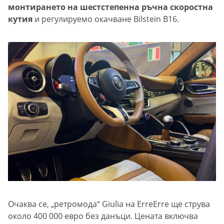
монтирането на шестстепенна ръчна скоростна
кутия
и регулируемо окачване Bilstein B16.
Очаква се, „ретромода“ Giulia на ErreErre ще струва
около 400 000 евро без данъци. Цената включва