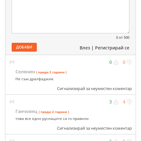
0
от 500
ДОБАВИ
Влез
|
Регистрирай се
#9
0
0
Селянин
( преди 2 години )
Не съм дралфаджия.
Сигнализирай за неуместен коментар
#8
3
4
Ганчовец
( преди 2 години )
това все едно руснаците са го правили
Сигнализирай за неуместен коментар