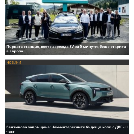
Първата станция, която зарежда EV за 5 минути, беше открита
в Европа
НОВИНИ
Бензиново завръщане: Най-интересните бъдещи коли с ДВГ - II
част