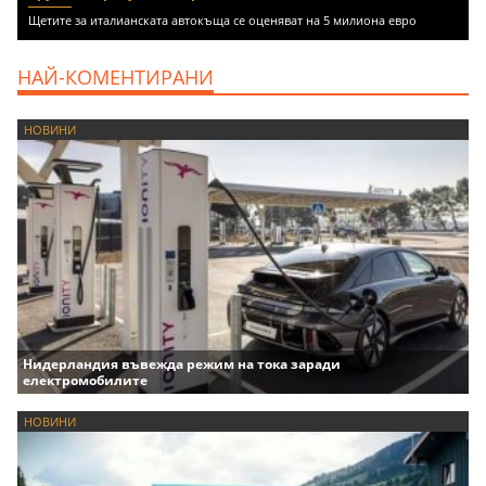
Щетите за италианската автокъща се оценяват на 5 милиона евро
НАЙ-КОМЕНТИРАНИ
НОВИНИ
Нидерландия въвежда режим на тока заради
електромобилите
НОВИНИ