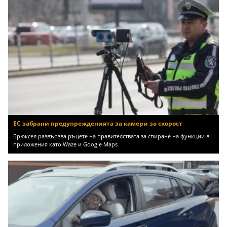
ЕС забрани предупрежденията за камери за скорост
Брюксел развързва ръцете на правителствата за спиране на функции в
приложения като Waze и Google Maps