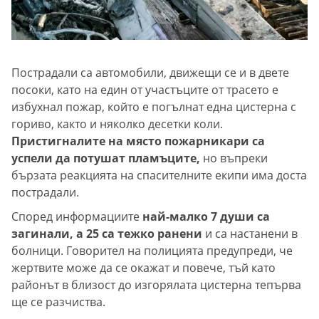
Пострадали са автомобили, движещи се и в двете
посоки, като на един от участъците от трасето е
избухнал пожар, който е погълнат една цистерна с
гориво, както и няколко десетки коли.
Пристигналите на място пожарникари са
успели да потушат пламъците,
но въпреки
бързата реакцията на спасителните екипи има доста
пострадали.
Според информациите
най-малко 7 души са
загинали, а 25 са тежко ранени
и са настанени в
болници. Говорител на полицията предупреди, че
жертвите може да се окажат и повече, тъй като
районът в близост до изгорялата цистерна тепърва
ще се разчиства.