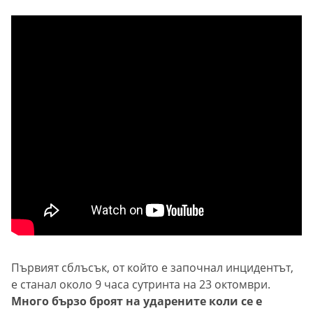
Първият сблъсък, от който е започнал инцидентът,
е станал около 9 часа сутринта на 23 октомври.
Много бързо броят на ударените коли се е