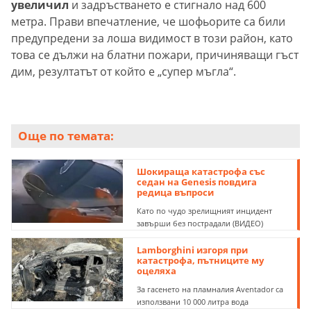
увеличил
и задръстването е стигнало над 600
метра. Прави впечатление, че шофьорите са били
предупредени за лоша видимост в този район, като
това се дължи на блатни пожари, причиняващи гъст
дим, резултатът от който е „супер мъгла“.
Още по темата:
Шокираща катастрофа със
седан на Genesis повдига
редица въпроси
Като по чудо зрелищният инцидент
завърши без пострадали (ВИДЕО)
Lamborghini изгоря при
катастрофа, пътниците му
оцеляха
За гасенето на пламналия Aventador са
използвани 10 000 литра вода