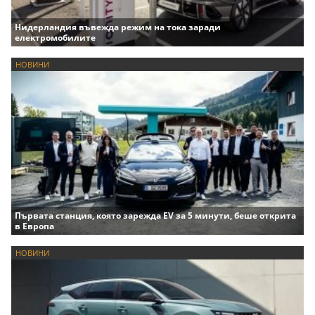
Нидерландия въвежда режим на тока заради
електромобилите
НОВИНИ
Първата станция, която зарежда EV за 5 минути, беше открита
в Европа
НОВИНИ