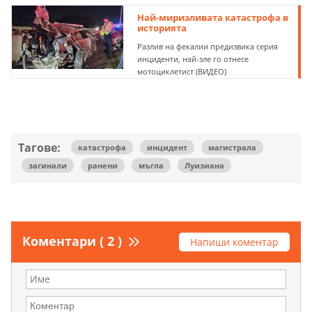
Най-миризливата катастрофа в
историята
Разлив на фекалии предизвика серия
инциденти, най-зле го отнесе
мотоциклетист (ВИДЕО)
Тагове:
катастрофа
инцидент
магистрала
загинали
ранени
мъгла
Луизиана
Коментари ( 2 )
Напиши коментар