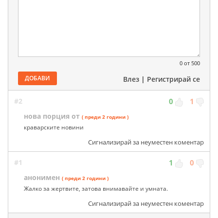
0
от 500
ДОБАВИ
Влез
|
Регистрирай се
#2
0
1
нова порция от
( преди 2 години )
краварските новини
Сигнализирай за неуместен коментар
#1
1
0
анонимен
( преди 2 години )
Жалко за жертвите, затова внимавайте и умната.
Сигнализирай за неуместен коментар