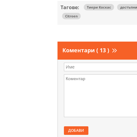
Тагове:
Тиери Коскас
достъпн
Citroen
Коментари ( 13 )
ДОБАВИ