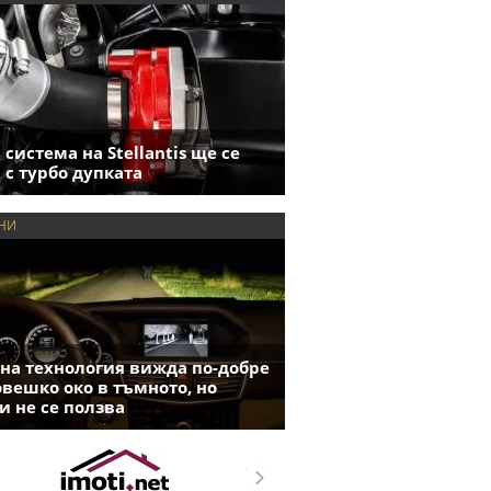
 система на Stellantis ще се
 с турбо дупката
НИ
на технология вижда по-добре
овешко око в тъмното, но
и не се ползва