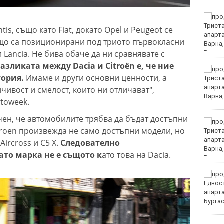
32-ма души са ранени ва
катастрофи през
ntis, също като Fiat, докато Opel и Peugeot се
последното денонощие
ъщо са позиционирани под триото първокласни
у нас
 и Lancia. Не бива обаче да ни сравнявате с
азликата между Dacia и Citroën е, че ние
Повдигнаха обвинение
тория.
Имаме и други основни ценности, а
срещу 18-годишния
младеж за убийството
чивост и смелост, които ни отличават",
на чичо му с кол
utoweek.
ен, че автомобилите трябва да бъдат достъпни
Първо офицерско
itroen произвежда не само достъпни модели, но
звание за випуск 2026
на ВВМУ „Н. Й.
ircross и C5 X.
Следователно
Вапцаров“
ато марка не е същото к
ато това на Dacia.
Командирът на ВМС:
Унищожили сме 6
плаващи мини, 3
надводни дрона и са
десетки остатъци от военно оборудване