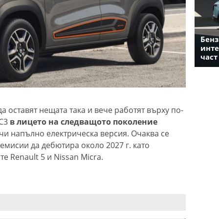
Бенз
инте
част
да оставят нещата така и вече работят върху по-
C3
в лицето на следващото поколение
учи напълно електрическа версия. Очаква се
емисии да дебютира около 2027 г. като
 Renault 5 и Nissan Micra.