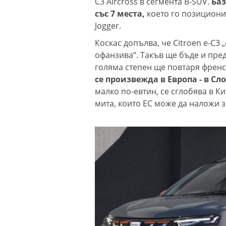
C3 Aircross в сегмента B-SUV.
Баз
със 7 места,
коeто го позициони
Jogger.
Коскас допълва, че Citroen e-C3 
офанзива“. Такъв ще бъде и пред
голяма степен ще повтаря френ
се произвежда в Европа - в Сл
малко по-евтин, се сглобява в К
мита, които ЕС може да наложи з