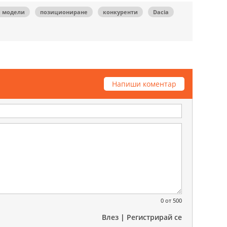
и модели
позициониране
конкуренти
Dacia
Напиши коментар
0
от 500
Влез
|
Регистрирай се