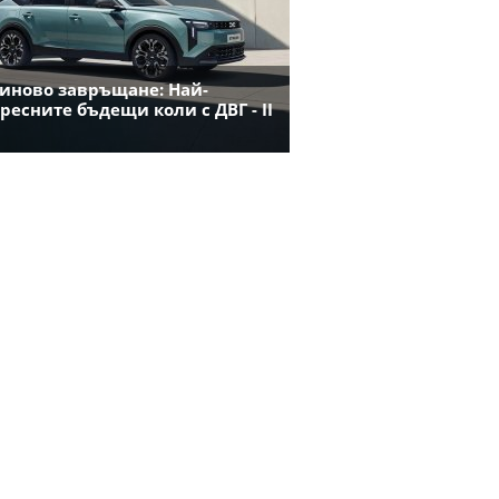
иново завръщане: Най-
ресните бъдещи коли с ДВГ - II