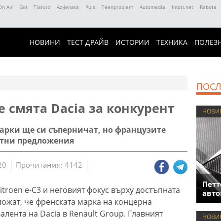
On Air
Gol
Tialoto
Az-jenata
Puls
Teenproblem
Automedia
Imoti.net
Rabota
НОВИНИ
ТЕСТ ДРАЙВ
ИСТОРИИ
ТЕХНИКА
ПОЛЕЗ
ПОСЛ
е смята Dacia за конкурент
НОВИ
марки ще си съперничат, но французите
етни предложения
20
Прочитания: 4142
Петт
troen e-C3 и неговият фокус върху достъпната
авто
ожат, че френската марка на концерна
валента на Dacia в Renault Group. Главният
НОВИ