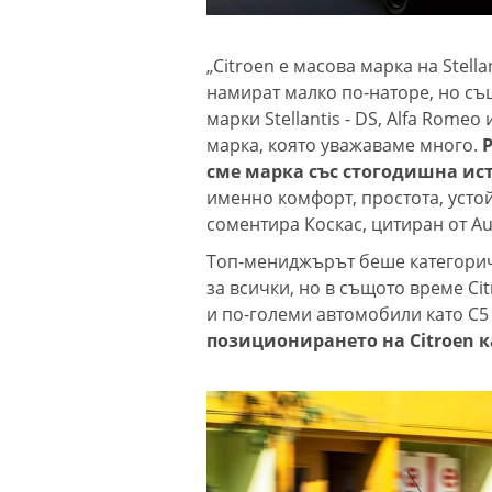
„Citroen е масова марка на Stella
намират малко по-наторе, но с
марки Stellantis - DS, Alfa Romeo
марка, която уважаваме много.
Р
сме марка със стогодишна ис
именно комфорт, простота, устой
соментира Коскас, цитиран от A
Топ-мениджърът беше категорич
за всички, но в същото време C
и по-големи автомобили като C5 A
позиционирането на Citroen к