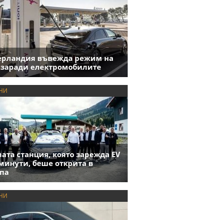
ерландия въвежда режим на
 заради електромобилите
НИ
ата станция, която зарежда EV
 минути, беше открита в
па
НИ