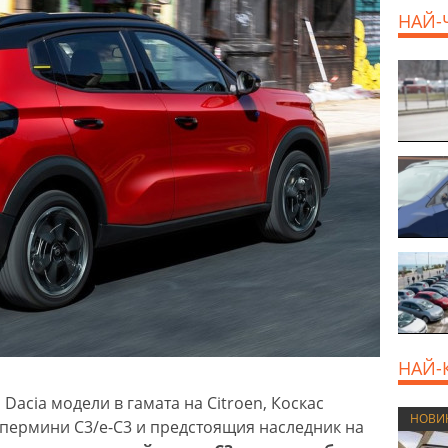
НАЙ-
EUR
НАЙ-
Dacia модели в гамата на Citroen, Коскас
НОВИ
пермини C3/e-C3 и предстоящия наследник на