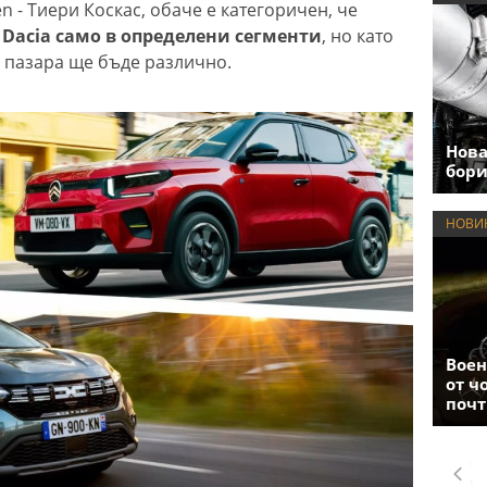
n - Тиери Коскас, обаче е категоричен, че
 Dacia само в определени сегменти
, но като
 пазара ще бъде различно.
Нова
бори
НОВИ
Воен
от ч
почт