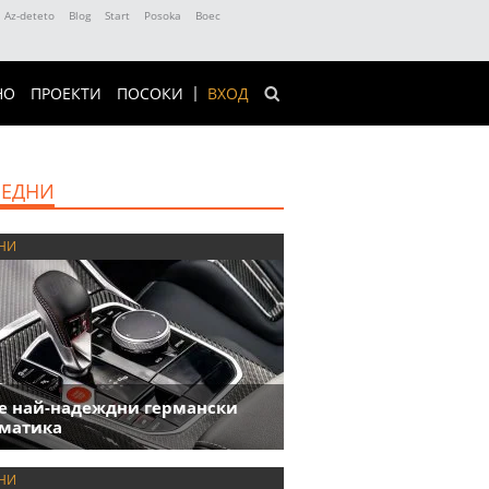
Az-deteto
Blog
Start
Posoka
Boec
НО
ПРОЕКТИ
ПОСОКИ
ВХОД
ЕДНИ
НИ
е най-надеждни германски
матика
НИ