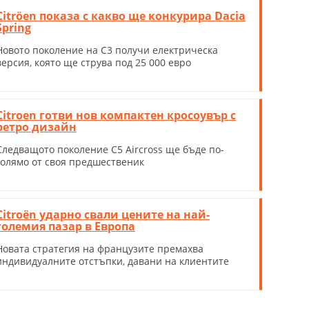
Citröen показа с какво ще конкурира Dacia
Spring
Новото поколение на C3 получи електрическа
версия, която ще струва под 25 000 евро
Citroen готви нов компактен кросоувър с
ретро дизайн
Следващото поколение C5 Aircross ще бъде по-
голямо от своя предшественик
Citroën ударно свали цените на най-
големия пазар в Европа
Новата стратегия на французите премахва
индивидуалните отстъпки, давани на клиентите