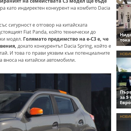
ираният на семействата C3 модел ще бъде
ра като индиректен конкурент на комбито Dacia
„със сигурност е отговор на китайската
стоящият Fiat Panda, който технически до
Нид
ски модел.
Голямато предимство на e-C3 е, че
тока
овения,
докато конкурентът Dacia Spring, който е
итай. И това го прави уязвим към потенциалните
НОВИ
а вноса на китайски автомобили.
Първ
за 5
Евро
НОВИ