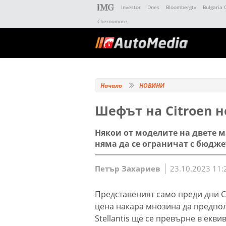
Investor
Dnes
Bloombergtv
Bulgaria 
Chernomore
Начало
НОВИНИ
Шефът на Citroen н
Някои от моделите на двете 
няма да се ограничат с бюдж
Петър Захариев
23.10.2023 11:
Представеният само преди дни Ci
цена накара мнозина да предпол
Stellantis ще се превърне в екви