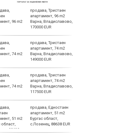
продава, Тристаен
Ювен
апартамент, 96 m2
Грег
Варна, Владиславово,
170000 EUR
продава, Тристаен
Фене
апартамент, 74 m2
стот
Варна, Владиславово,
Лука
149000 EUR
продава, Тристаен
Барс
апартамент, 74 m2
Френ
Варна, Владиславово,
напр
117500 EUR
раст
продава, Едностаен
Още 
апартамент, 51 m2
Мака
Бургас област,
с ЦС
с.Лозенец, 88638 EUR