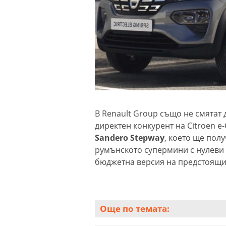
В Renault Group също не смятат 
директен конкурент на Citroen e-
Sandero Stepway
, което ще пол
румънското супермини с нулеви 
бюджетна версия на предстоящите
Още по темата: