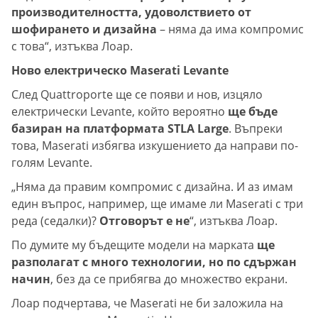
производителността, удоволствието от
шофирането и дизайна
– няма да има компромис
с това“, изтъква Лоар.
Ново електрическо Maserati Levante
След Quattroporte ще се появи и нов, изцяло
електрически Levante, който вероятно
ще бъде
базиран на платформата STLA Large
. Въпреки
това, Maserati избягва изкушението да направи по-
голям Levante.
„Няма да правим компромис с дизайна. И аз имам
един въпрос, например, ще имаме ли Maserati с три
реда (седалки)?
Отговорът е не
“, изтъква Лоар.
По думите му бъдещите модели на марката
ще
разполагат с много технологии, но по сдържан
начин
, без да се прибягва до множество екрани.
Лоар подчертава, че Maserati не би заложила на