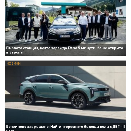
Първата станция, която зарежда EV за 5 минути, беше открита
в Европа
НОВИНИ
Бензиново завръщане: Най-интересните бъдещи коли с ДВГ - II
част