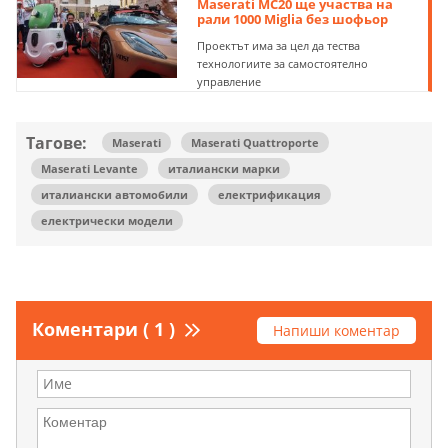
Maserati MC20 ще участва на
рали 1000 Miglia без шофьор
Проектът има за цел да тества
технологиите за самостоятелно
управление
Тагове:
Maserati
Maserati Quattroporte
Maserati Levante
италиански марки
италиански автомобили
електрификация
електрически модели
Коментари ( 1 )
Напиши коментар