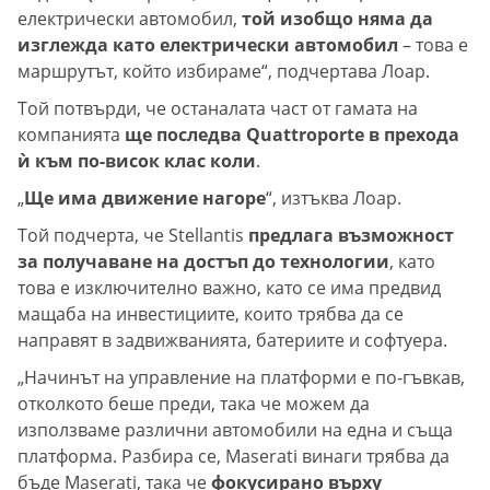
електрически автомобил,
той изобщо няма да
изглежда като електрически автомобил
– това е
маршрутът, който избираме“, подчертава Лоар.
Той потвърди, че останалата част от гамата на
компанията
ще последва Quattroporte в прехода
ѝ към по-висок клас коли
.
„
Ще има движение нагоре
“, изтъква Лоар.
Той подчерта, че Stellantis
предлага възможност
за получаване на достъп до технологии
, като
това е изключително важно, като се има предвид
мащаба на инвестициите, които трябва да се
направят в задвижванията, батериите и софтуера.
„Начинът на управление на платформи е по-гъвкав,
отколкото беше преди, така че можем да
използваме различни автомобили на една и съща
платформа. Разбира се, Maserati винаги трябва да
бъде Maserati, така че
фокусирано върху