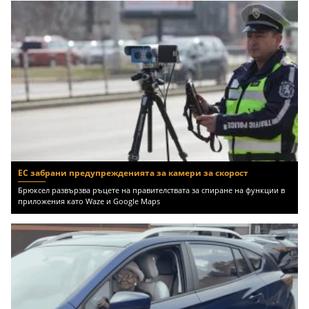
ЕС забрани предупрежденията за камери за скорост
Брюксел развързва ръцете на правителствата за спиране на функции в
приложения като Waze и Google Maps