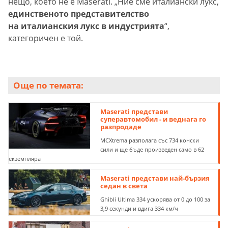
нещо, което не е Maserati. „Ние сме италиански лукс,
единственото представителство
на италианския лукс в индустрията
“,
категоричен е той.
Още по темата:
Maserati представи
суперавтомобил - и веднага го
разпродаде
MCXtrema разполага със 734 конски
сили и ще бъде произведен само в 62
екземпляра
Maserati представи най-бързия
седан в света
Ghibli Ultima 334 ускорява от 0 до 100 за
3,9 секунди и вдига 334 км/ч