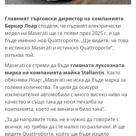
Главният търговски директор на компанията
Бернар Лоар
споделя, че първият електрически
модел на Maserati ще се появи през 2025 г. и ще
бъде именно нов Quattroporte. „Ще видите, че това
е истинско Maserati и истинско Quattroporte”,
изтъква той.
Maserati се стреми да бъде
главната луксозната
марка на компанията майка Stellantis
. Както
обяснява Лоар: „Maserati не иска да бъде марка за
големи количества. Тя цели да осигури
изключителни автомобили с много високо ниво на
качество и също така да носи печалба за
компанията, което не винаги е било така“.
„За да направите това, не е нужно да говорите с
всички, но трябва да сте малко по-различни. И ще
видите Quattroporte, който ще бъде изцяло