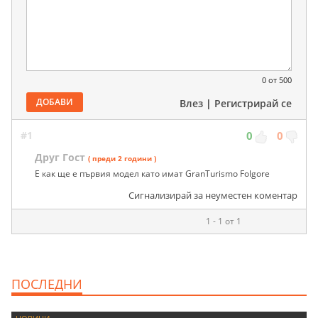
0
от 500
ДОБАВИ
Влез
|
Регистрирай се
#1
0
0
Друг Гост
( преди 2 години )
Е как ще е първия модел като имат GranTurismo Folgore
Сигнализирай за неуместен коментар
1 - 1 от 1
ПОСЛЕДНИ