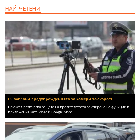
продава, Къща, 370 m2 София област, гр.
НАЙ-ЧЕТЕНИ
Костинброд, 358000 EUR
ЕС забрани предупрежденията за камери за скорост
Брюксел развързва ръцете на правителствата за спиране на функции в
приложения като Waze и Google Maps