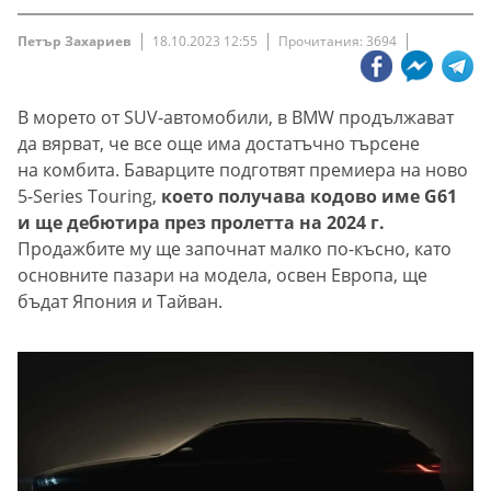
Петър Захариев
18.10.2023 12:55
Прочитания: 3694
В морето от SUV-автомобили, в BMW продължават
да вярват, че все още има достатъчно търсене
на комбита. Баварците подготвят премиера на ново
5-Series Touring,
което получава кодово име G61
и ще дебютира през пролетта на 2024 г.
Продажбите му ще започнат малко по-късно, като
основните пазари на модела, освен Европа, ще
бъдат Япония и Тайван.