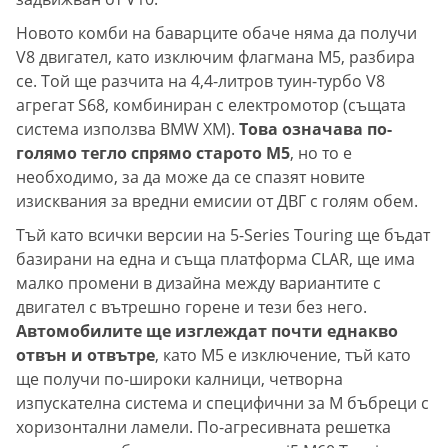
Новото комби на баварците обаче няма да получи
V8 двигател, като изключим флагмана M5, разбира
се. Той ще разчита на 4,4-литров туин-турбо V8
агрегат S68, комбиниран с електромотор (същата
система използва BMW XM).
Това означава по-
голямо тегло спрямо старото M5
, но то е
необходимо, за да може да се спазят новите
изисквания за вредни емисии от ДВГ с голям обем.
Тъй като всички версии на 5-Series Touring ще бъдат
базирани на една и съща платформа CLAR, ще има
малко промени в дизайна между вариантите с
двигател с вътрешно горене и тези без него.
Автомобилите ще изглеждат почти еднакво
отвън и отвътре
, като M5 е изключение, тъй като
ще получи по-широки калници, четворна
изпускателна система и специфични за M бъбреци с
хоризонтални ламели. По-агресивната решетка