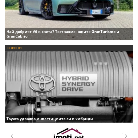
Най-добрият V6 в света? Тествахме новите GranTurismo и
GranCabrio
НОВИНИ
Toyota удвоява инвестициите си в хибриди