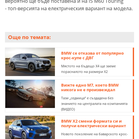
вероятно ще бъде поставена и на i5 M60 Touring
- топ-версията на електрическия вариант на модела.
Още по темата:
BMW се отказва от популярно
крос-купе с ДВГ
Мястото на бъдещо X4 ще заеме
порасналото на размери X2
Вижте едно M7, което BMW
никога не е произвеждал
Тази „седмица“ е създадена без
знанието на централата на компанията
(ВИДЕО)
BMW X2 смени формата си и
получи електрически вариант
Новото поколение на баварското крос-