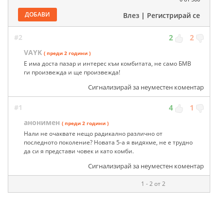
ДОБАВИ
Влез
|
Регистрирай се
#2
2
2
VAYK
( преди 2 години )
Е има доста пазар и интерес към комбитата, не само БМВ
ги произвежда и ще произвежда!
Сигнализирай за неуместен коментар
#1
4
1
анонимен
( преди 2 години )
Нали не очаквате нещо радикално различно от
последното поколение? Новата 5-а я видяхме, не е трудно
да си я представи човек и като комби.
Сигнализирай за неуместен коментар
1 - 2 от 2