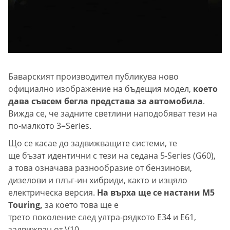
Баварският производител публикува ново
официално изображение на бъдещия модел,
което
дава съвсем бегла представа за автомобила
.
Вижда се, че задните светлини наподобяват тези на
по-малкото 3=Series.
Що се касае до задвижващите системи, те
ще бъзат идентични с тези на седана 5-Series (G60),
а това означава разнообразие от бензинови,
дизелови и плъг-ин хибриди, както и изцяло
електрическа версия.
На върха ще се настани M5
Touring,
за което това ще е
трето поколение след ултра-рядкото E34 и E61,
задвижван от V10.