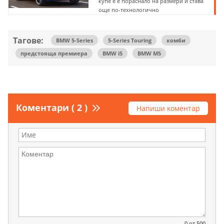
купе е е пораснало на размери и става
още по-технологично
Тагове:
BMW 5-Series
5-Series Touring
комби
предстояща премиера
BMW i5
BMW M5
Коментари ( 2 )
Напиши коментар
0
от 500