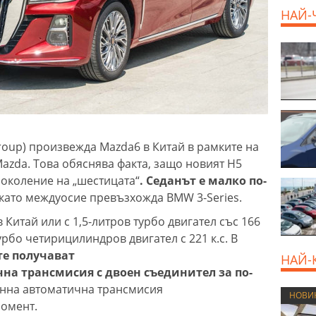
продава, Тристаен
НАЙ-
апартамент, 68 m2
Варна, Възраждане 3,
119900 EUR
roup) произвежда Mazda6 в Китай в рамките на
zda. Това обяснява факта, защо новият H5
поколение на „шестицата“
. Седанът е малко по-
 като междуосие превъзхожда BMW 3-Series.
 Китай или с 1,5-литров турбо двигател със 166
турбо четирицилиндров двигател с 221 к.с. В
е получават
НАЙ-
на трансмисия с двоен съединител за по-
нна автоматична трансмисия
НОВИ
момент.