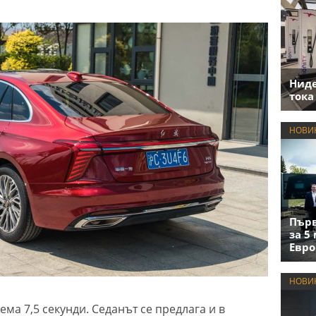
Нид
тока
НОВИ
Първ
за 5
Евро
НОВИ
ема 7,5 секунди. Седанът се предлага и в