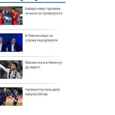
Байерн няма търпение
за мача за Суперкупата
В Левски нещо се
случва зад кулисите
Макени иска в Ювентус
до живот
Чалханоглу каза дали
напуска Интер