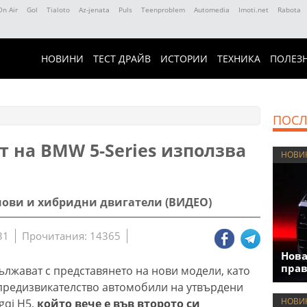
On Air
Gol
Tialoto
Az-jenata
Puls
Teenproblem
Automedia
Imoti.net
Rabota
НОВИНИ
ТЕСТ ДРАЙВ
ИСТОРИИ
ТЕХНИКА
ПОЛЕЗ
ПОСЛ
 на BMW 5-Series използва
НОВИ
инови и хибридни двигатели (ВИДЕО)
31
Прочитания: 14365
Нова
прав
лжават с представянето на нови модели, като
 предизвикателство автомобили на утвърдени
НОВИ
gqi H5,
който вече е във второто си