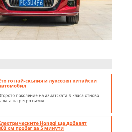
Ето го най-скъпия и луксозен китайски
автомобил
Второто поколение на азиатската S-класа отново
залага на ретро визия
Електрическите Hongqi ще добавят
300 км пробег за 5 минути