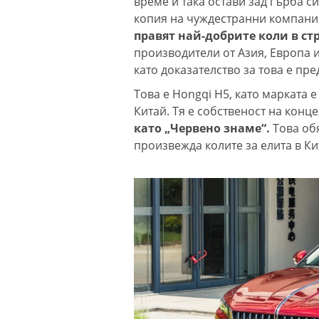
време и така остави зад гърба с
копия на чуждестранни компани
София попадна
правят най-добрите коли в ст
десетката на
дестинациите с
производители от Азия, Европа 
голям риск от
като доказателство за това е пр
джебчийство
Това е Hongqi H5, като марката 
Министърът на
Китай. Тя е собственост на кон
отбраната: Ус
наблюденията 
като „Червено знаме“.
Това об
въздушното
произвежда колите за елита в Ки
пространство, както и охраната
Камион спука г
движение и ед
премаза кола
Петима от обв
за фентанила 
ареста