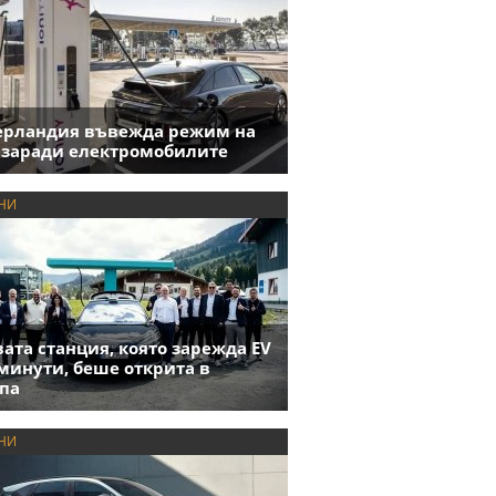
ерландия въвежда режим на
 заради електромобилите
НИ
ата станция, която зарежда EV
 минути, беше открита в
па
НИ