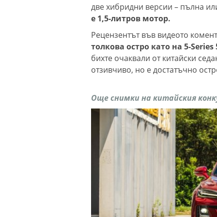
две хибридни версии – пълна ил
е 1,5-литров мотор.
Рецензентът във видеото комен
толкова остро като на 5-Series
бихте очаквали от китайски сед
отзивчиво, но е достатъчно остро
Още снимки на китайския конку