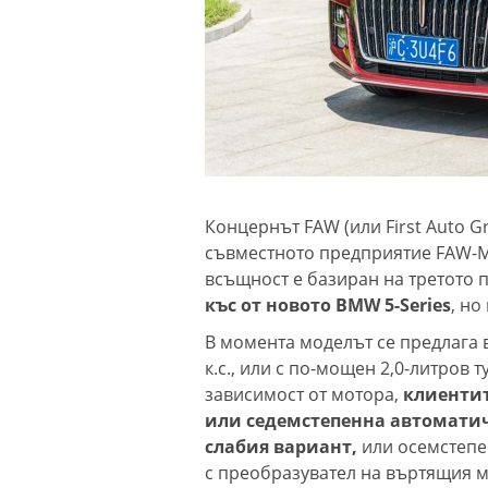
Концернът FAW (или First Auto G
съвместното предприятие FAW-Ma
всъщност е базиран на третото 
къс от новото BMW 5-Series
, но
В момента моделът се предлага в
к.с., или с по-мощен 2,0-литров 
зависимост от мотора,
клиентит
или седемстепенна автоматич
слабия вариант,
или осемстепе
с преобразувател на въртящия 