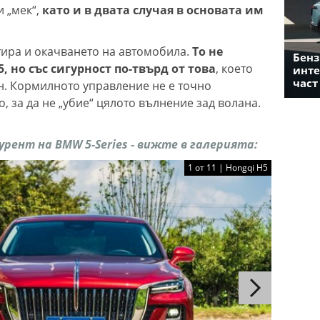
и „мек“,
като и в двата случая в основата им
тира и окачването на автомобила.
То не
Бенз
 5, но със сигурност по-твърд от това
, което
инте
част
ан. Кормилното управление не е точно
, за да не „убие“ цялото вълнение зад волана.
рент на BMW 5-Series - вижте в галерията:
1 от 11 | Hongqi H5