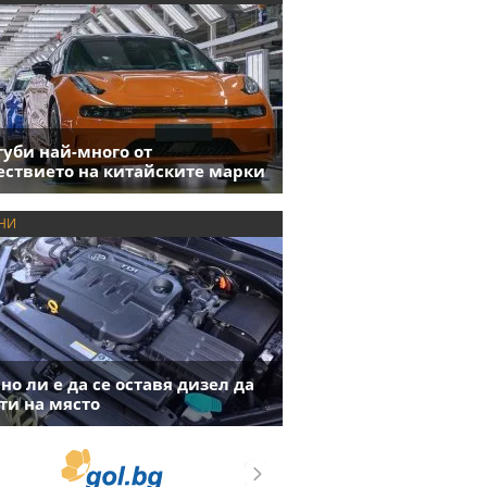
губи най-много от
ствието на китайските марки
НИ
но ли е да се оставя дизел да
ти на място