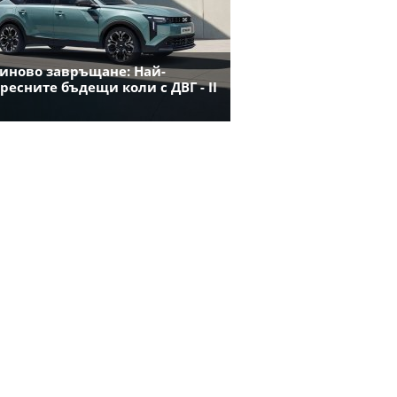
иново завръщане: Най-
ресните бъдещи коли с ДВГ - II