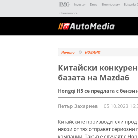
Investor
Dnes
Bloombergtv
Bulgaria 
Chernomore
Начало
НОВИНИ
Китайски конкурент
базата на Mazda6
Hongqi H5 се предлага с бенз
Петър Захариев
05.10.2023 16:
Китайските производители продъ
някои от тях отправят сериозни
компании. Такъв е случаят с Hon