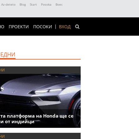
Az-deteto
Blog
Start
Posoka
Boec
НО
ПРОЕКТИ
ПОСОКИ
ВХОД
ЕДНИ
НИ
та платформа на Honda ще се
и от индийци
НИ