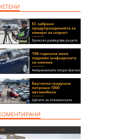
ЧЕТЕНИ
ЕС забрани
предупрежденията за
камери за скорост
Брюксел развързва ръцете
на правителствата за
спиране на функции в
108-годишна жена
приложения като Waze и
поднови шофьорската
Google Maps
си книжка
Американката покри всички
медицински изисквания, за
да получи документа
Брутална градушка
(ВИДЕО)
потроши 1000
автомобила
Щетите за италианската
автокъща се оценяват на 5
милиона евро
КОМЕНТИРАНИ
НИ