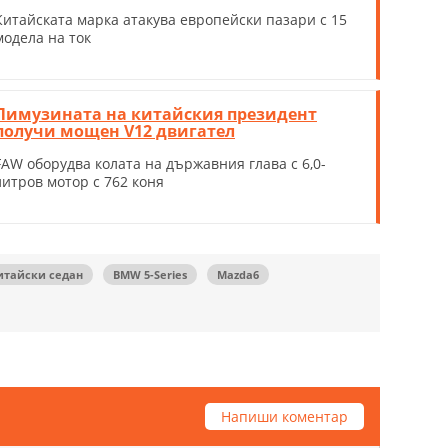
Китайската марка атакува европейски пазари с 15
модела на ток
Лимузината на китайския президент
получи мощен V12 двигател
FAW оборудва колата на държавния глава с 6,0-
литров мотор с 762 коня
итайски седан
BMW 5-Series
Mazda6
Напиши коментар