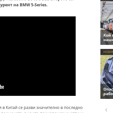
урент на BMW 5-Series.
Кой 
наше
НОВИ
Опас
рабо
 в Китай се разви значително в последно