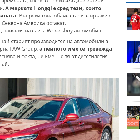
и времената, в които произвеждане евтини
и.
А марката Hongqi е сред тези, които
 в
продава, Тристаен
раната.
Въпреки това обаче старите връзки с
апартамент, 68 m2
 най-
Варна, Възраждане 3,
и Северна Америка остават,
118900 EUR
едставения на сайта Wheelsboy автомобил.
е най-старият производител на автомобили в
продава, Четиристаен
церна FAW Group,
а нейното име се превежда
илихме
апартамент, 86 m2
върху
Варна, Цветен, 204900
яснява и факта, че именно тя от десетилетия
EUR
тай.
ума в
продава, Четиристаен
ва не
апартамент, 96 m2
Варна, Владиславово,
177000 EUR
инените
продава, Тристаен
остават в
апартамент, 68 m2
Варна, Владиславово,
122900 EUR