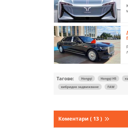
Тагове:
Hongqi
Hongqi H5
к
хибридно задвижване
FAW
Коментари ( 13 )