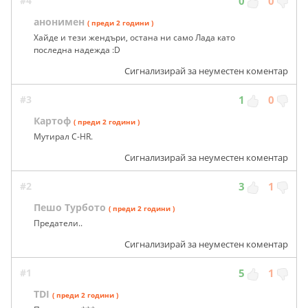
#4
0
0
анонимен
( преди 2 години )
Хайде и тези жендъри, остана ни само Лада като
последна надежда :D
Сигнализирай за неуместен коментар
#3
1
0
Картоф
( преди 2 години )
Мутирал C-HR.
Сигнализирай за неуместен коментар
#2
3
1
Пешо Турбото
( преди 2 години )
Предатели..
Сигнализирай за неуместен коментар
#1
5
1
TDI
( преди 2 години )