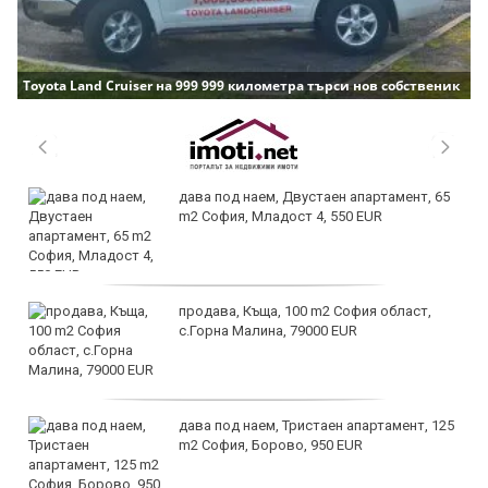
Toyota Land Cruiser на 999 999 километра търси нов собственик
дава под наем, Двустаен апартамент, 65
m2 София, Младост 4, 550 EUR
продава, Къща, 100 m2 София област,
с.Горна Малина, 79000 EUR
дава под наем, Тристаен апартамент, 125
m2 София, Борово, 950 EUR