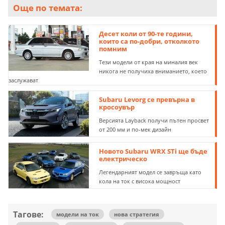
Още по темата:
Десет коли от 90-те години,
които са по-добри, отколкото
помним
Тези модели от края на миналия век
никога не получиха вниманието, което
заслужават
Subaru Levorg се превърна в
кросоувър
Версията Layback получи пътен просвет
от 200 мм и по-мек дизайн
Новото Subaru WRX STi ще бъде
електрическо
Легендарният модел се завръща като
кола на ток с висока мощност
Тагове:
модели на ток
нова стратегия