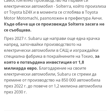
самостоятелно производство на първия си
електрически автомобил - Solterra, който произлиза
от Toyota bZ4X и в момента се сглобява в Toyota
Motor Motomachi, разположен в префектура Аичи.
Къде обаче ще се произвежда Solterra засега не
се съобщава.
През 2027 г. Subaru ще направи още една крачка
напред, започвайки производството на
електрически автомобили в САЩ и изграждайки
специална фабрика в покрайнините на Токио,
за
която е потвърдена инвестиция от 1,8
милиарда евро.
Благодарение на своите
електрически автомобили, Subaru се стреми да
премине от производство на 850 000 автомобила
през 2022 г. до повече от 1,2 милиона автомобила
през 2030 г.