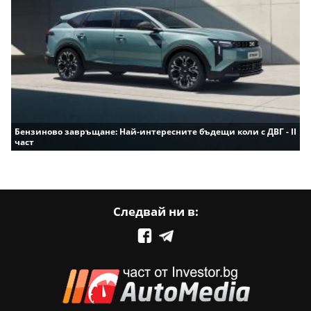
Бензиново завръщане: Най-интересните бъдещи коли с ДВГ - II
част
Следвай ни в: