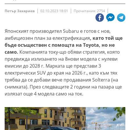
Петър Захариев
02.10.2023 18:01
Прочитания: 2754
Японският производител Subaru е готов с нов,
амбициозен план за електрификация
, като той ще
бъде осъществен с помощта на Toyota, но не
само.
Компанията току-що обяви стратегия, която
предвижда излизането на 8нови модела с нулеви
емисии до 2028 г. Марката ще представи 3
електрически SUV до края на 2026 г., като към тях
трябва да се добави вече продавания Solterra (на
снимката). През следващите 2 години на пазара ще
излязат още 4 модела само на ток.