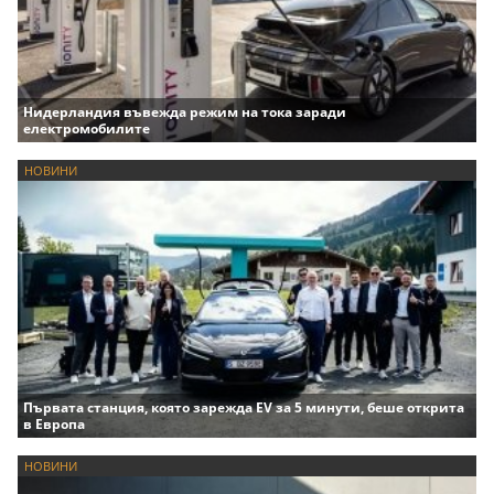
Нидерландия въвежда режим на тока заради
електромобилите
НОВИНИ
Първата станция, която зарежда EV за 5 минути, беше открита
в Европа
НОВИНИ