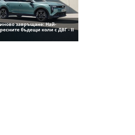
иново завръщане: Най-
ресните бъдещи коли с ДВГ - II