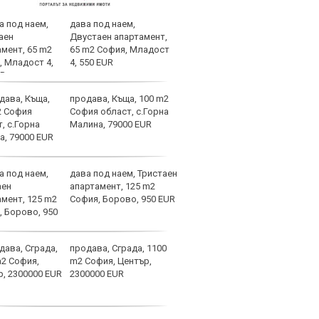
дава под наем,
Спор
Двустаен апартамент,
днес
65 m2 София, Младост
4, 550 EUR
продава, Къща, 100 m2
Мачо
София област, с.Горна
теле
Малина, 79000 EUR
авгу
дава под наем, Тристаен
Вела
апартамент, 125 m2
Левс
София, Борово, 950 EUR
наре
продава, Сграда, 1100
Коси
m2 София, Център,
взем
2300000 EUR