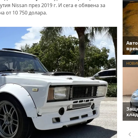
тия Nissan през 2019 г. И сега е обявена за
а от 10 750 долара.
Авто
врем
НОВИ
Защо
хлад