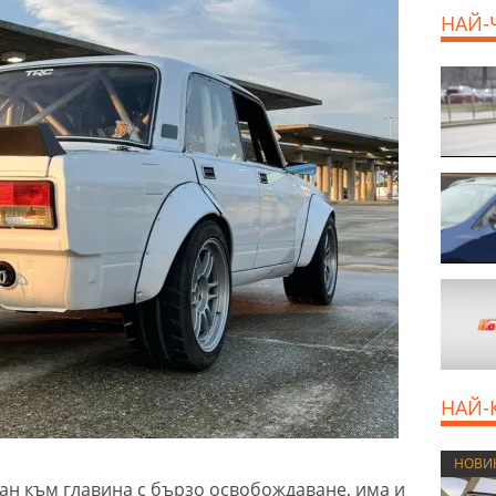
НАЙ-
НАЙ-
НОВИ
ан към главина с бързо освобождаване, има и