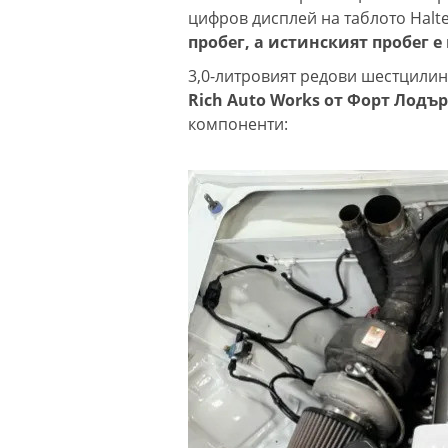
цифров дисплей на таблото Halt
пробег, а истинският пробег е
3,0-литровият редови шестцили
Rich Auto Works от Форт Лодъ
компоненти: