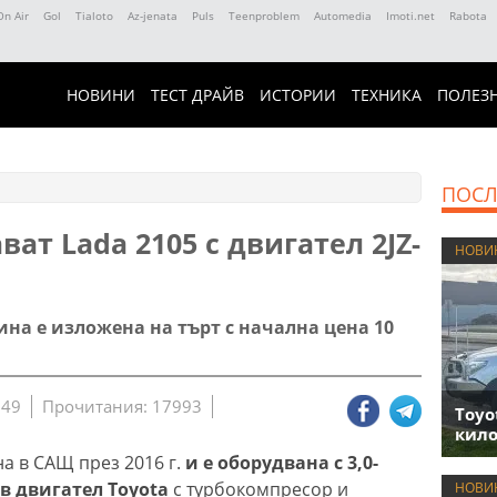
On Air
Gol
Tialoto
Az-jenata
Puls
Teenproblem
Automedia
Imoti.net
Rabota
НОВИНИ
ТЕСТ ДРАЙВ
ИСТОРИИ
ТЕХНИКА
ПОЛЕЗ
ПОСЛ
ат Lada 2105 с двигател 2JZ-
НОВИ
на е изложена на търт с начална цена 10
:49
Прочитания: 17993
Toyo
кило
на в САЩ през 2016 г.
и е оборудвана с 3,0-
 двигател Toyota
с турбокомпресор и
НОВИ