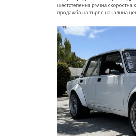
шестстепенна ръчна скоростна ку
продажба на търг с началнна цен