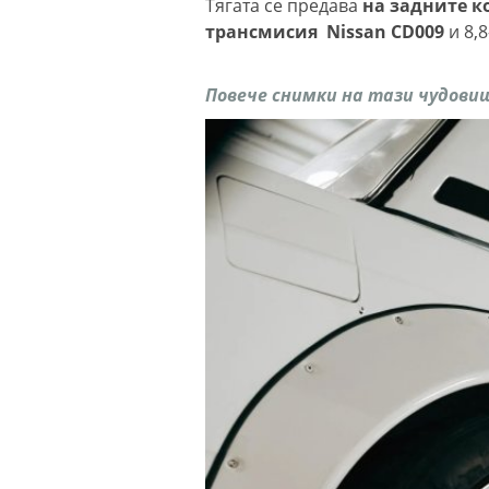
Тягата се предава
на задните к
трансмисия Nissan CD009
и 8,
Повече снимки на тази чудови