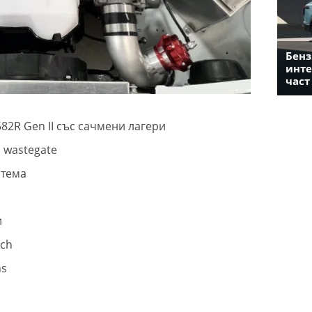
Бенз
инте
част
2R Gen II със сачмени лагери
wastegate
стема
и
ech
ns