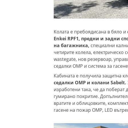
Колата е пребоядисана в бяло и
Enkei RPF1, предни и задни с
на багажника,
специални кални
четирите колела, електрическо с
wastegate, нов резервоар, управ
седалки OMP и система за гасене
Кабината е получила защитна кл
седалки OMP и колани Sabelt.
изработени така, че да поберат 
гумирано покритие. Допълнител
вратите и облицовките, комплект
гасене на пожар OMP, LED вътре