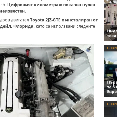
ech.
Цифровият километраж показва нулев
 неизвестен.
ндров двигател
Toyota 2JZ-GTE е инсталиран от
рдейл, Флорида,
като са използвани следните
Нид
тока
НОВИ
Първ
за 5
Евро
НОВИ