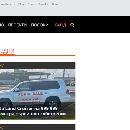
Az-deteto
Blog
Start
Posoka
Boec
НО
ПРОЕКТИ
ПОСОКИ
ВХОД
ЕДНИ
НИ
ta Land Cruiser на 999 999
метра търси нов собственик
НИ