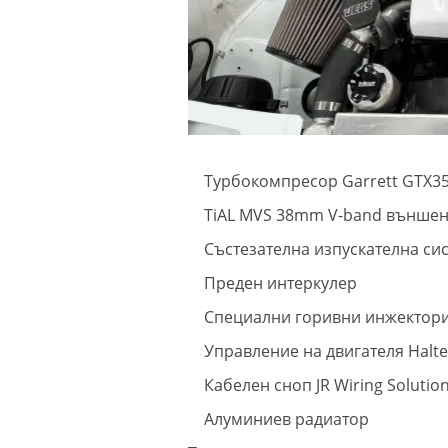
Турбокомпресор Garrett GTX358
TiAL MVS 38mm V-band външен 
Състезателна изпускателна си
Преден интеркулер
Специални горивни инжектор
Управление на двигателя Halt
Кабелен сноп JR Wiring Solutio
Алуминиев радиатор