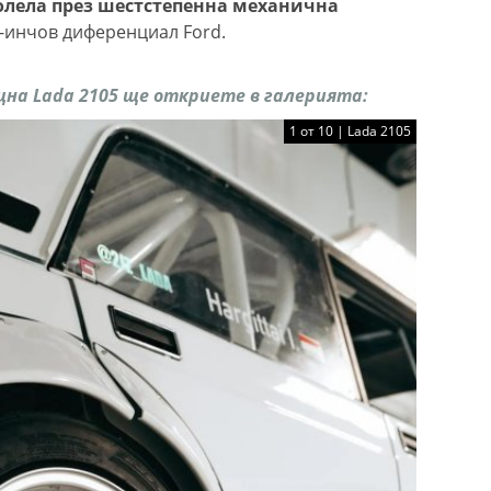
олела през шестстепенна механична
8-инчов диференциал Ford.
щна Lada 2105 ще откриете в галерията:
1 от 10 | Lada 2105