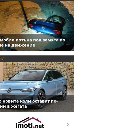
мобил потъна под земята по
е на движение
НИ
 новите коли остават по-
ни в жегата