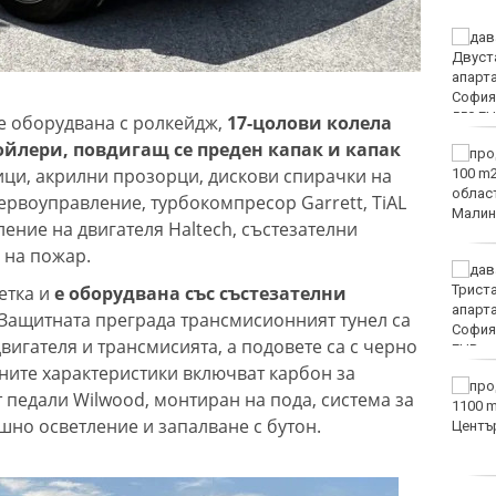
Двоен ръст на чревните
инфекции за седмица
във Варненско
 е оборудвана с ролкейдж,
17-цолови колела
пойлери, повдигащ се преден капак и капак
Вечерен крос ще се
ци, акрилни прозорци, дискови спирачки на
проведе тази събота в
Морската градина на
ервоуправление, турбокомпресор Garrett, TiAL
Варна
ление на двигателя Haltech, състезателни
 на пожар.
Тази събота: откриват
етка и
е оборудвана със състезателни
ловния сезон за пернат
дивеч
Защитната преграда трансмисионният тунел са
двигателя и трансмисията, а подовете са с черно
ните характеристики включват карбон за
ФК Девня гостува на
 педали Wilwood, монтиран на пода, система за
Атлетик (Провадия) за
шно осветление и запалване с бутон.
Аматьорската купа