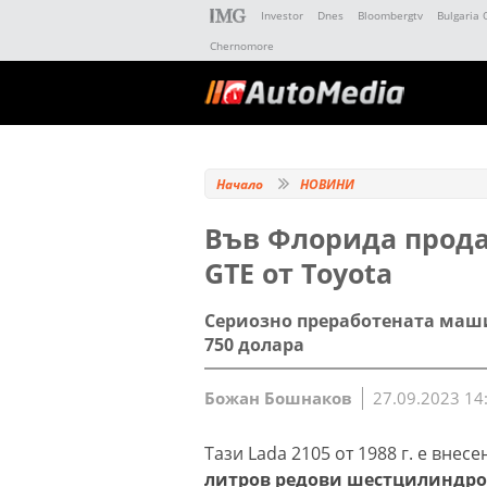
Investor
Dnes
Bloombergtv
Bulgaria 
Chernomore
Начало
НОВИНИ
Във Флорида продав
GTE от Toyota
Сериозно преработената маши
750 долара
Божан Бошнаков
27.09.2023 14
Тази Lada 2105 от 1988 г. е внесе
литров редови шестцилиндров