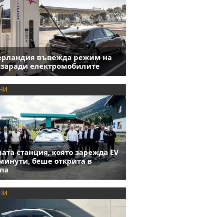
ерландия въвежда режим на
 заради електромобилите
НИ
ата станция, която зарежда EV
 минути, беше открита в
па
НИ