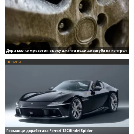
Дори малко мръсотия върху джанта води до загуба на контрол
НОВИНИ
Германци доработиха Ferrari 12Cilindri Spider