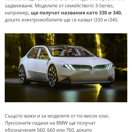
задвижване. Моделите от семейството 3-Series,
например
, ще получат названия като 330 и 340,
докато електромобилите ще се казват i330 и i340.
Същото важи и за моделите от по-висок клас.
Луксозните седани на BMW ще получат
обозначения 560, 660 или 760, докато