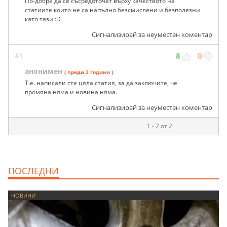
По-добре да се съсредоточат върху качеството на
статиите които не са напълно безсмислени и безполезни
като тази :D
Сигнализирай за неуместен коментар
#1
8
0
анонимен
( преди 2 години )
Т.е. написали сте цяла статия, за да заключите, че
промяна няма и новина няма.
Сигнализирай за неуместен коментар
1 - 2 от 2
ПОСЛЕДНИ
НОВИНИ