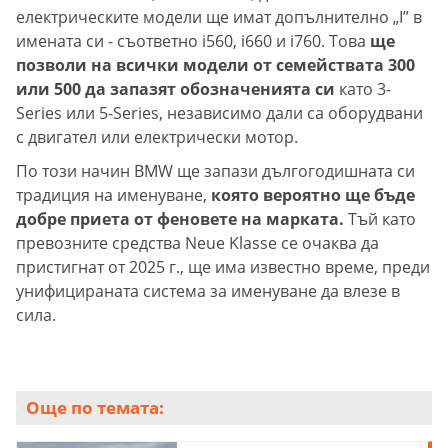
електрическите модели ще имат допълнително „I” в
имената си - съответно i560, i660 и i760. Това
ще
позволи на всички модели от семействата 300
или 500 да запазят обозначенията си
като 3-
Series или 5-Series, независимо дали са оборудвани
с двигател или електрически мотор.
По този начин BMW ще запази дългогодишната си
традиция на именуване,
която вероятно ще бъде
добре приета от феновете на марката.
Тъй като
превозните средства Neue Klasse се очаква да
пристигнат от 2025 г., ще има известно време, преди
унифицираната система за именуване да влезе в
сила.
Още по темата: