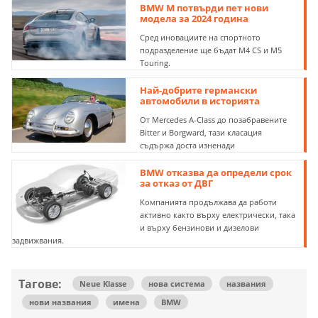
BMW M потвърди пет нови
модела за 2024 година
Сред иновациите на спортното
подразделение ще бъдат M4 CS и M5
Touring.
Най-добрите германски
автомобили в историята
От Mercedes A-Class до позабравените
Bitter и Borgward, тази класация
съдържа доста изненади
BMW отказва да определи срок
за отказ от ДВГ
Компанията продължава да работи
активно както върху електрически, така
и върху бензинови и дизелови
задвижвания.
Тагове:
Neue Klasse
нова система
названия
нови названия
имена
BMW