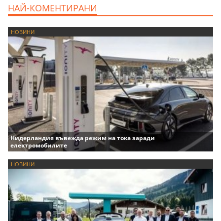
НАЙ-КОМЕНТИРАНИ
НОВИНИ
Нидерландия въвежда режим на тока заради
електромобилите
НОВИНИ