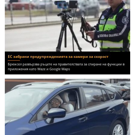
ЕС забрани предупрежденията за камери за скорост
Брюксел развързва ръцете на правителствата за спиране на функции в
приложения като Waze и Google Maps