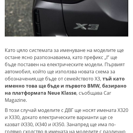
Като цяло системата за именуване на моделите ще
остане ясно разпознаваема, като префикс „I” ще
бъде поставен на електрическите модели. Първият
автомобил, който ще използва новата схема за
обозначения,ще бъде от семейството X3,
тъй като
именно това ще бъде и първото BMW, базирано
на платформата Neue Klasse
, съобщава Car
Magazine.
В този случай моделите с ДВГ ще носят имената X320
и X330, докато електрическите варианти ще се
казват iX330, iX340 и iX350. Занапред ще има по-
голямо сходство в имената на моделите с различно