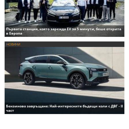
Първата станция, която зарежда EV за 5 минути, беше открита
в Европа
НОВИНИ
Бензиново завръщане: Най-интересните бъдещи коли с ДВГ - II
част