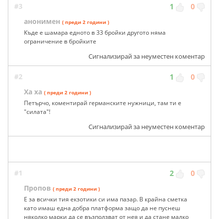
#3
1
0
анонимен
( преди 2 години )
Къде е шамара едното в 33 бройки другото няма
ограничение в бройките
Сигнализирай за неуместен коментар
#2
1
0
Ха ха
( преди 2 години )
Петърчо, коментирай германските нужници, там ти е
"силата"!
Сигнализирай за неуместен коментар
#1
2
0
Пропов
( преди 2 години )
Е за всички тия екзотики си има пазар. В крайна сметка
като имаш една добра платформа защо да не пуснеш
няколко марки да се възползват от нея и да стане малко