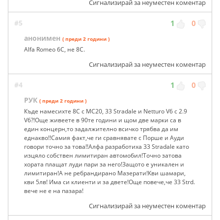
Сигнализирай за неуместен коментар
#5
1
0
анонимен
( преди 2 години )
Alfa Romeo 6C, не 8С.
Сигнализирай за неуместен коментар
#4
1
0
РУК
( преди 2 години )
Къде намесихте 8С с МС20, 33 Stradale и Netturo V6 с 2.9
V6?!Още живеете в 90те години и щом две марки са в
един концерн,то задалжително всичко трябва да им
еднакво!!Самия факт,че ги сравнявате с Порше и Ауди
говори точно за това!!Алфа разработиха 33 Stradale като
изцяло собствен лимитиран автомобил!Точно затова
хората плащат луди пари за него!Защото е уникален и
лимитиран!А не ребрандирано Мазерати!Кви шамари,
кви 5лв! Има си клиенти и за двете!Още повече,че 33 Strd.
вече не е на пазара!
Сигнализирай за неуместен коментар