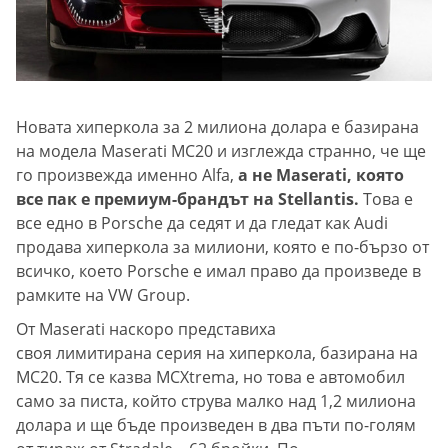
Новата хиперкола за 2 милиона долара е базирана
на модела Maserati MC20 и изглежда странно, че ще
го произвежда именно Alfa,
а не Maserati, която
все пак е премиум-брандът на Stellantis.
Това е
все едно в Porsche да седят и да гледат как Audi
продава хиперкола за милиони, която е по-бързо от
всичко, което Porsche е имал право да произведе в
рамките на VW Group.
От Maserati наскоро представиха
своя лимитирана серия на хиперкола, базирана на
MC20. Тя се казва MCXtrema, но това е автомобил
само за писта, който струва малко над 1,2 милиона
долара и ще бъде произведен в два пъти по-голям