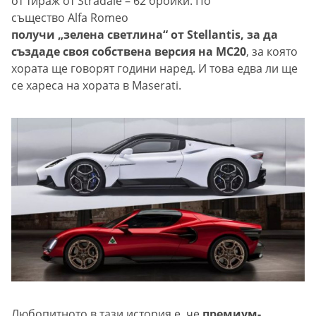
от тираж от Stradale – 62 бройки. По
същество Alfa Romeo
получи „зелена светлина“ от Stellantis, за да
създаде своя собствена версия на MC20
, за която
хората ще говорят години наред. И това едва ли ще
се хареса на хората в Maserati.
Любопитното в тази история е, че
премиум-