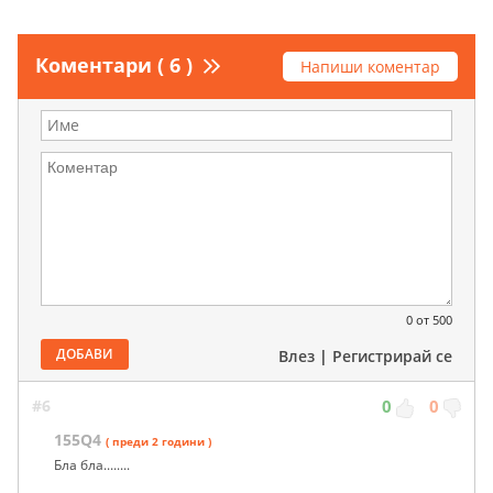
Коментари ( 6 )
Напиши коментар
0
от 500
ДОБАВИ
Влез
|
Регистрирай се
#6
0
0
155Q4
( преди 2 години )
Бла бла........