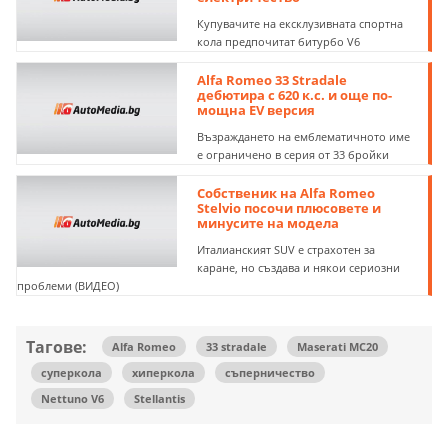
Купувачите на ексклузивната спортна
кола предпочитат битурбо V6
Alfa Romeo 33 Stradale
дебютира с 620 к.с. и още по-
мощна EV версия
Възраждането на емблематичното име
е ограничено в серия от 33 бройки
Собственик на Alfa Romeo
Stelvio посочи плюсовете и
минусите на модела
Италианският SUV е страхотен за
каране, но създава и някои сериозни
проблеми (ВИДЕО)
Тагове:
Alfa Romeo
33 stradale
Maserati MC20
суперкола
хиперкола
съперничество
Nettuno V6
Stellantis