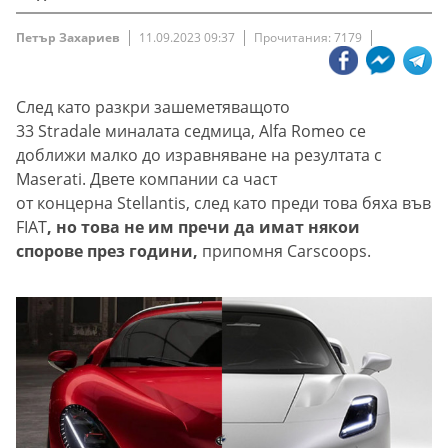
Петър Захариев
11.09.2023 09:37
Прочитания: 7179
След като разкри зашеметяващото
33 Stradale миналата седмица, Alfa Romeo се
доближи малко до изравняване на резултата с
Maserati. Двете компании са част
от концерна Stellantis, след като преди това бяха във
FIAT
, но това не им пречи да имат някои
спорове през години,
припомня Carscoops.