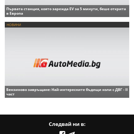
Първата станция, която зарежда EV за 5 минути, беше открита
в Европа
НОВИНИ
Бензиново завръщане: Най-интересните бъдещи коли с ДВГ - II
част
Следвай ни в: