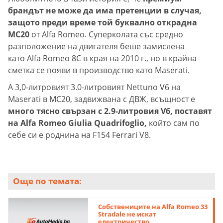
брандът не може да има претенции в случая,
защото преди време той буквално открадна
MC20
от Alfa Romeo. Суперколата със средно
разположение на двигателя беше замислена
като Alfa Romeo 8C в края на 2010 г., но в крайна
сметка се появи в производство като Maserati.
А 3,0-литровият 3.0-литровият Nettuno V6 на
Maserati в MC20, задвижвана с ДВЖ, всъщност е
много тясно свързан с 2.9-литровия V6, поставят
на Alfa Romeo Giulia Quadrifoglio,
който сам по
себе си е роднина на F154 Ferrari V8.
Още по темата:
Собствениците на Alfa Romeo 33
Stradale не искат
електричество