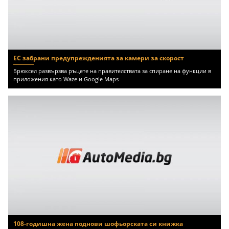
ЕС забрани предупрежденията за камери за скорост
Брюксел развързва ръцете на правителствата за спиране на функции в
приложения като Waze и Google Maps
108-годишна жена поднови шофьорската си книжка