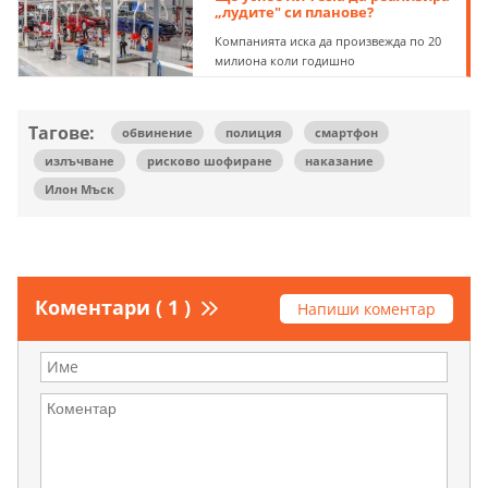
„лудите" си планове?
Компанията иска да произвежда по 20
милиона коли годишно
Тагове:
обвинение
полиция
смартфон
излъчване
рисково шофиране
наказание
Илон Мъск
Коментари ( 1 )
Напиши коментар