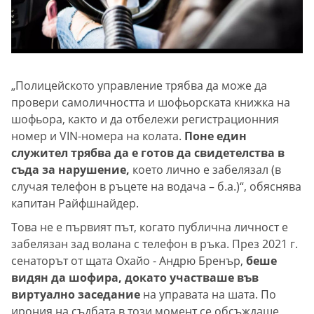
„Полицейското управление трябва да може да
провери самоличността и шофьорската книжка на
шофьора, както и да отбележи регистрационния
номер и VIN-номера на колата.
Поне един
служител трябва да е готов да свидетелства в
съда за нарушение,
което лично е забелязал (в
случая телефон в ръцете на водача – б.а.)“, обяснява
капитан Райфшнайдер.
Това не е първият път, когато публична личност е
забелязан зад волана с телефон в ръка. През 2021 г.
сенаторът от щата Охайо - Андрю Бренър,
беше
видян да шофира, докато участваше във
виртуално заседание
на управата на шата. По
ирония на съдбата в този момент се обсъждаше