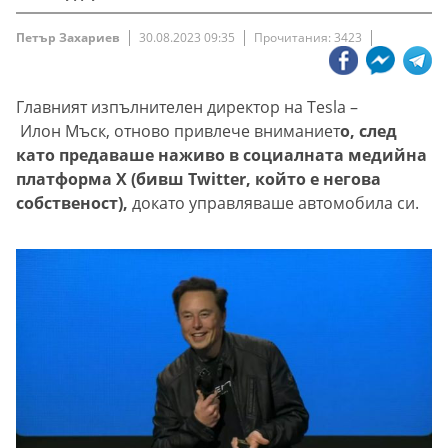
Петър Захариев
30.08.2023 09:35
Прочитания: 3423
Главният изпълнителен директор на Tesla –
Илон Мъск, отново привлече вниманиет
о, след
като предаваше наживо в социалната медийна
платформа X (бивш Twitter, който е негова
собственост),
докато управляваше автомобила си.