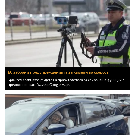
ЕС забрани предупрежденията за камери за скорост
Брюксел развързва ръцете на правителствата за спиране на функции в
приложения като Waze и Google Maps