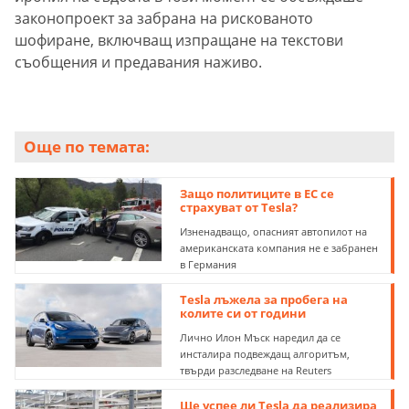
законопроект за забрана на рискованото
шофиране, включващ изпращане на текстови
съобщения и предавания наживо.
Още по темата:
Защо политиците в ЕС се
страхуват от Tesla?
Изненадващо, опасният автопилот на
американската компания не е забранен
в Германия
Tesla лъжела за пробега на
колите си от години
Лично Илон Мъск наредил да се
инсталира подвеждащ алгоритъм,
твърди разследване на Reuters
Ще успее ли Tesla да реализира