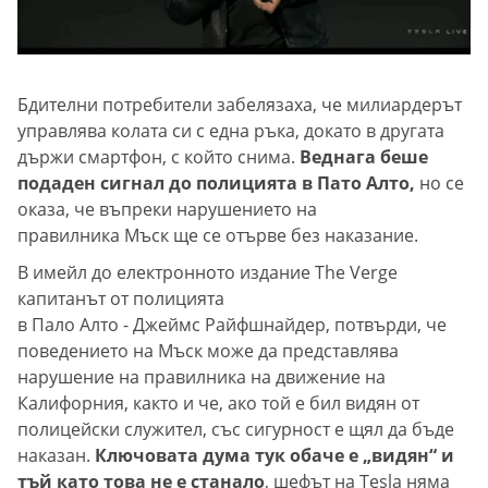
Бдителни потребители забелязаха, че милиардерът
управлява колата си с една ръка, докато в другата
държи смартфон, с който снима.
Веднага беше
подаден сигнал до полицията в Пато Алто,
но се
оказа, че въпреки нарушението на
правилника Мъск ще се отърве без наказание.
В имейл до електронното издание The Verge
капитанът от полицията
в Пало Алто - Джеймс Райфшнайдер, потвърди, че
поведението на Мъск може да представлява
нарушение на правилника на движение на
Калифорния, както и че, ако той е бил видян от
полицейски служител, със сигурност е щял да бъде
наказан.
Ключовата дума тук обаче е „видян“ и
тъй като това не е станало
, шефът на Tesla няма