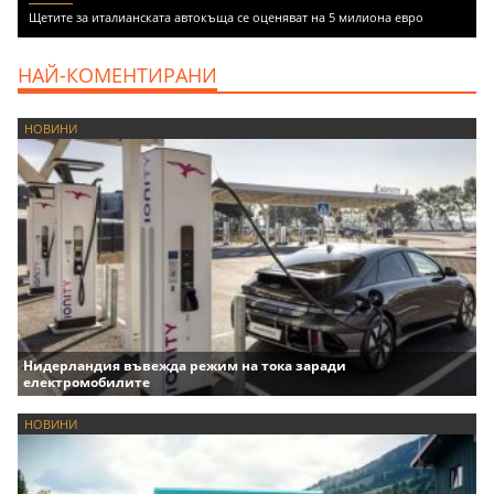
Щетите за италианската автокъща се оценяват на 5 милиона евро
НАЙ-КОМЕНТИРАНИ
НОВИНИ
Нидерландия въвежда режим на тока заради
електромобилите
НОВИНИ