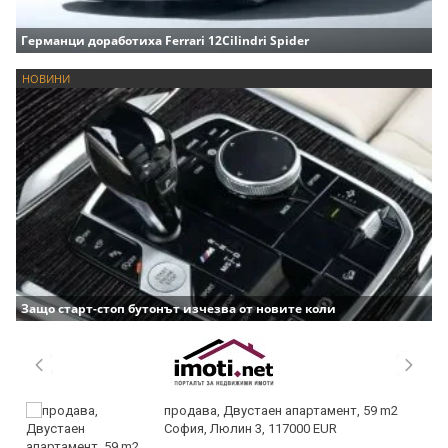
Германци доработиха Ferrari 12Cilindri Spider
НОВИНИ
Защо старт-стоп бутонът изчезва от новите коли
продава, Двустаен апартамент, 59 m2
София, Люлин 3, 117000 EUR