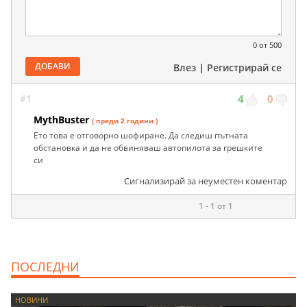
0
от 500
ДОБАВИ
Влез
|
Регистрирай се
#1
4
0
MythBuster
( преди 2 години )
Ето това е отговорно шофиране. Да следиш пътната
обстановка и да не обвиняваш автопилота за грешките
си
Сигнализирай за неуместен коментар
1 - 1 от 1
ПОСЛЕДНИ
НОВИНИ