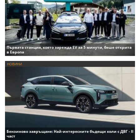
Първата станция, която зарежда EV за 5 минути, беше открита
в Европа
НОВИНИ
Бензиново завръщане: Най-интересните бъдещи коли с ДВГ - II
част