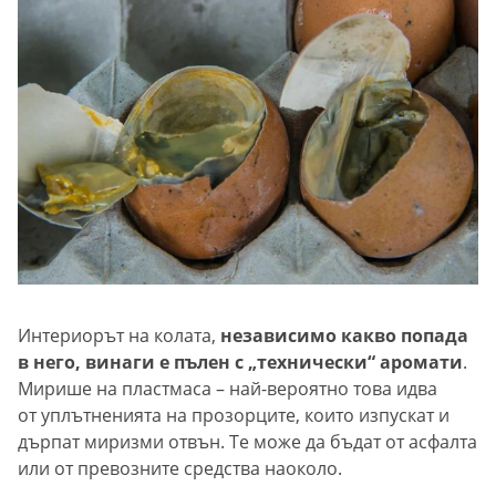
Интериорът на колата,
независимо какво попада
в него, винаги е пълен с „технически“ аромати
.
Мирише на пластмаса – най-вероятно това идва
от уплътненията на прозорците, които изпускат и
дърпат миризми отвън. Те може да бъдат от асфалта
или от превозните средства наоколо.