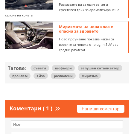
Разказваме ви за един евтин и
ефективен трик за ароматизиране на
салона на колата
Миризмата на нова кола е
опасна за здравето
Ново проучване показва какви са
вредите за човека от plug-in SUV със
средни размери
Тагове:
съвети
шофьори
запушен катализатор
проблем
яйза
развалени
миризма
Коментари ( 1 )
Напиши коментар