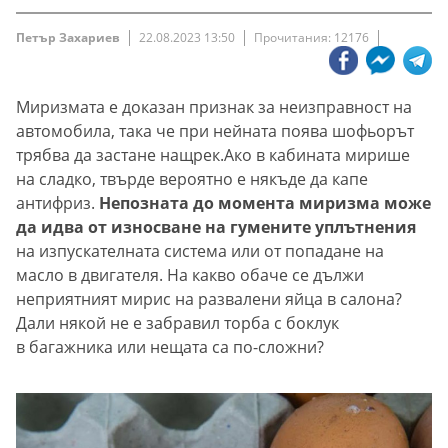
Петър Захариев
22.08.2023 13:50
Прочитания: 12176
Миризмата е доказан признак за неизправност на
автомобила, така че при нейната поява шофьорът
трябва да застане нащрек.Ако в кабината мирише
на сладко, твърде вероятно е някъде да капе
антифриз.
Непозната до момента миризма може
да идва от износване на гумените уплътнения
на изпускателната система или от попадане на
масло в двигателя. На какво обаче се дължи
неприятният мирис на развалени яйца в салона?
Дали някой не е забравил торба с боклук
в багажника или нещата са по-сложни?