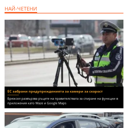
продава, Едностаен апартамент, 39 m2
НАЙ-ЧЕТЕНИ
Бургас област, к.к.Слънчев Бряг, 65500
EUR
ЕС забрани предупрежденията за камери за скорост
Брюксел развързва ръцете на правителствата за спиране на функции в
приложения като Waze и Google Maps