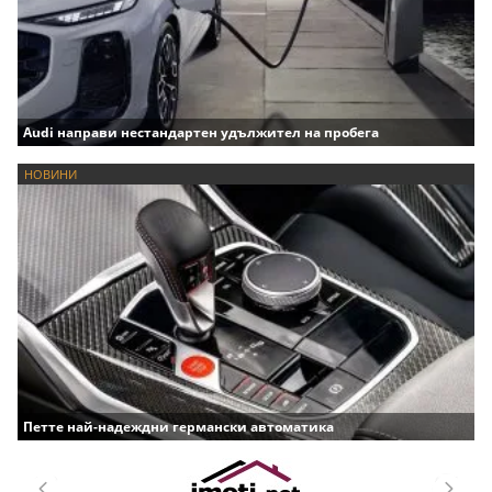
Audi направи нестандартен удължител на пробега
НОВИНИ
Петте най-надеждни германски автоматика