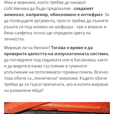
Има и миризми, които трябва да накарат
собственика да бъде предпазлив -
сладкият
химикал, например, обикновено е антифриз
. За
да потвърдите аргумента, просто трябва да пъхнете
ръката си под килима на шофьора - там е влажно и
бяла салфетка точно ще определи цвета на
течността.
Мирише ли на бензин?
Тогава е време е да
проверите целостта на изпускателната система,
да погледнете под седалката или в багажника, както
и да видите в какво състояние е гуменото
уплътнение на потопяемата горивна помпа. Всичко
това обаче са „технически“ миризми. Където обаче
трябва да се търси причината, ако в колата мирише
на развалени яйца?