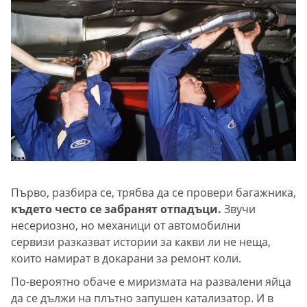
Първо, разбира се, трябва да се провери багажника,
където често се забранят отпадъци.
Звучи
несериозно, но механици от автомобилни
сервизи разказват истории за какви ли не неща,
които намират в докарани за ремонт коли.
По-вероятно обаче е миризмата на развалени яйца
да се дължи на плътно запушен катализатор. И в