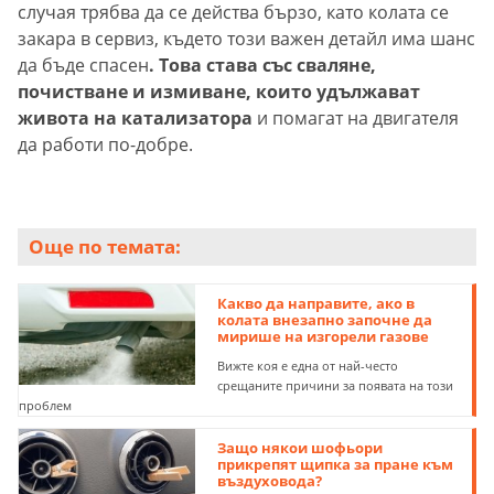
случая трябва да се действа бързо, като колата се
закара в сервиз, където този важен детайл има шанс
да бъде спасен
. Това става със сваляне,
почистване и измиване, които удължават
живота на катализатора
и помагат на двигателя
да работи по-добре.
Още по темата:
Какво да направите, ако в
колата внезапно започне да
мирише на изгорели газове
Вижте коя е една от най-често
срещаните причини за появата на този
проблем
Защо някои шофьори
прикрепят щипка за пране към
въздуховода?