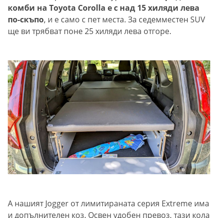
комби на Тоyota Corolla е с над 15 хиляди лева
по-скъпо
, и е само с пет места. За седемместен SUV
ще ви трябват поне 25 хиляди лева отгоре.
А нашият Jogger от лимитираната серия Extreme има
и допълнителен коз. Освен удобен превоз, тази кола