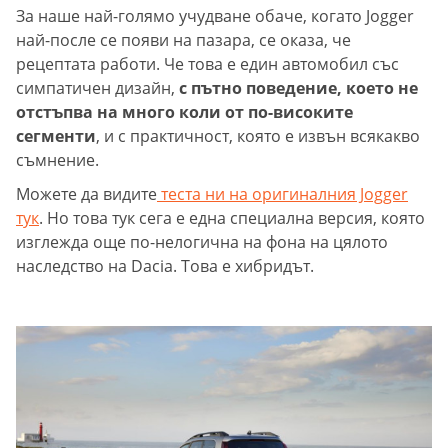
За наше най-голямо учудване обаче, когато Jogger
най-после се появи на пазара, се оказа, че
рецептата работи. Че това е един автомобил със
симпатичен дизайн,
с пътно поведение, което не
отстъпва на много коли от по-високите
сегменти
, и с практичност, която е извън всякакво
съмнение.
Можете да видите
теста ни на оригиналния Jogger
тук
. Но това тук сега е една специална версия, която
изглежда още по-нелогична на фона на цялото
наследство на Dacia. Това е хибридът.