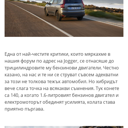
Една от най-честите критики, които мяркахме в
нашия форум по адрес на Jogger, се отнасяше до
трицилиндровите му бензинови двигатели. Честно
казано, на нас и те ни се струват съвсем адекватни
за този не толкова тежък автомобил. Но хибридът
вече слага точка на всякакви съмнения. Тук конете
са 140, а когато 1.6-литровият бензинов двигател и
електромоторът обединят усилията, колата става
приятно пъргава.