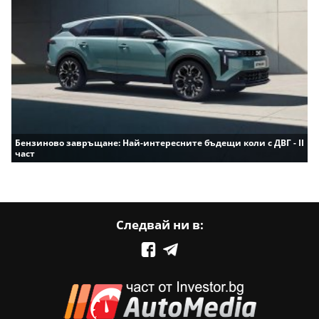
Бензиново завръщане: Най-интересните бъдещи коли с ДВГ - II
част
Следвай ни в: