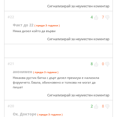
Сигнализирай за неуместен коментар
#22
4
7
Факт до 22
( преди 3 години )
Няма дизел който да върви
Сигнализирай за неуместен коментар
#21
8
0
анонимен
( преди 3 години )
Някаква рустик батка с дърт дизел премиум е налазила
форумчето. Евала, обикновено и толкова не могат да
пишат
Сигнализирай за неуместен коментар
#20
2
8
Ох, Докторе
( преди 3 години )