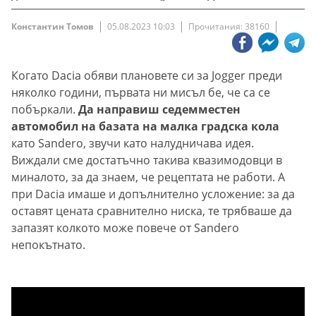
Константин Томов
05.08.2023 10:03
Прочитания: 38160
Когато Dacia обяви плановете си за Jogger преди
няколко години, първата ни мисъл бе, че са се
побъркали.
Да направиш седемместен
автомобил на базата на малка градска кола
като Sandero, звучи като налудничава идея.
Виждали сме достатъчно такива квазимодовци в
миналото, за да знаем, че рецептата не работи. А
при Dacia имаше и допълнително усложение: за да
оставят цената сравнително ниска, те трябваше да
запазят колкото може повече от Sandero
непокътнато.