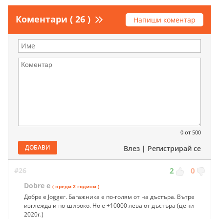
Коментари ( 26 )
Напиши коментар
0
от 500
ДОБАВИ
Влез
|
Регистрирай се
#26
2
0
Dobre e
( преди 2 години )
Добре е Jogger. Багажника е по-голям от на дъстъра. Вътре
изглежда и по-широко. Но е +10000 лева от дъстъра (цени
2020г.)