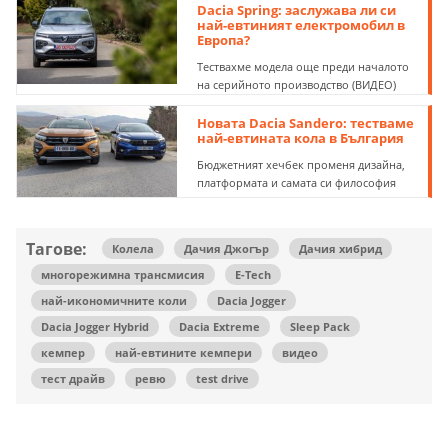
Dacia Spring: заслужава ли си
най-евтиният електромобил в
Европа?
Тествахме модела още преди началото
на серийното производство (ВИДЕО)
Новата Dacia Sandero: тестваме
най-евтината кола в България
Бюджетният хечбек променя дизайна,
платформата и самата си философия
Тагове:
Колела
Дачия Джогър
Дачия хибрид
многорежимна трансмисия
E-Tech
най-икономичните коли
Dacia Jogger
Dacia Jogger Hybrid
Dacia Extreme
Sleep Pack
кемпер
най-евтините кемпери
видео
тест драйв
ревю
test drive