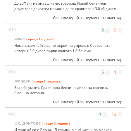
До 20Факт не знаеш какво говориш.Никой бензинов
двулитров двигател не може да се сравнява с 3.0 v6 дизел.
Сигнализирай за неуместен коментар
#19
8
9
Факт
( преди 3 години )
Няма дизел който да не върви на умрело в Световната
история.3.0 дизел върви колкото 1.8 бензин
Сигнализирай за неуместен коментар
#18
5
1
младен
( преди 3 години )
Брао бе умник. Сравянава бензин с дизел за харчлък.
Смешна история.
Сигнализирай за неуместен коментар
#17
1
12
Ох, Докторе
( преди 3 години )
И Ауди а8 си е 2 тона. 15-годишно audi харчи по-малко и