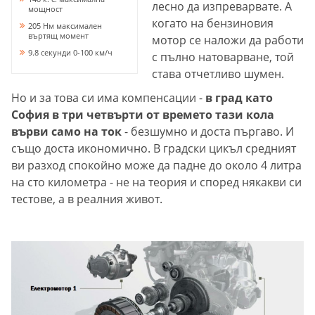
лесно да изпреварвате. А
мощност
когато на бензиновия
205 Нм максимален
въртящ момент
мотор се наложи да работи
9.8 секунди 0-100 км/ч
с пълно натоварване, той
става отчетливо шумен.
Но и за това си има компенсации -
в град като
София в три четвърти от времето тази кола
върви само на ток
- безшумно и доста пъргаво. И
също доста икономично. В градски цикъл средният
ви разход спокойно може да падне до около 4 литра
на сто километра - не на теория и според някакви си
тестове, а в реалния живот.