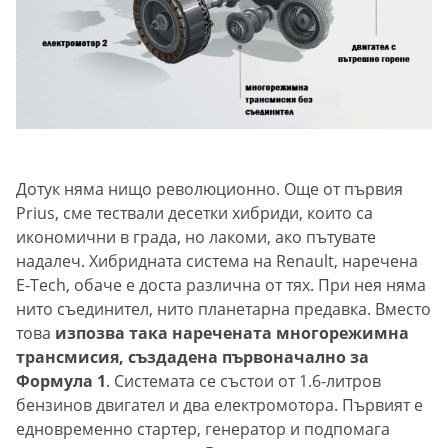
Дотук няма нищо революционно. Още от първия
Prius, сме тествали десетки хибриди, които са
икономични в града, но лакоми, ако пътувате
надалеч. Хибридната система на Renault, наречена
E-Теch, обаче е доста различна от тях. При нея няма
нито съединител, нито планетарна предавка. Вместо
това
изпозва така наречената многорежимна
трансмисия, създадена първоначално за
Формула 1
. Системата се състои от 1.6-литров
бензинов двигател и два електромотора. Първият е
едновременно стартер, генератор и подпомага