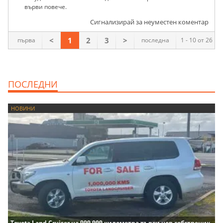
върви повече.
Сигнализирай за неуместен коментар
<
1
2
3
>
първа
последна
1 - 10 от 26
ПОСЛЕДНИ
НОВИНИ
Toyota Land Cruiser на 999 999 километра търси нов собственик