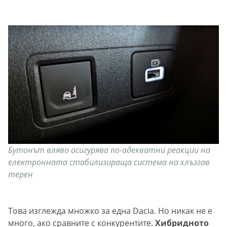
Бутонът вляво осигурява по-адекватни реакции на
електронната стабилизираща система на хлъзгав
терен
Това изглежда множко за една Dacia. Но никак не е
много, ако сравните с конкурентите.
Хибридното