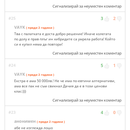
Сигнализирай за неуместен коментар
#25
3
2
VAYK
( преди 2 години )
Тва с палатката е доста добро решение! Иначе колегата
по долу е прав плъг ин хибридите са умрела работа! Който
си е купил няма да повтори!
Сигнализирай за неуместен коментар
#24
5
1
VAYK
( преди 2 години )
Екстра е ама 50 000лв.! Не че има по-евтини алтернативи,
ама все пак не съм свикнал Дачия да е в този ценови
клас:)))
Сигнализирай за неуместен коментар
#23
4
0
анонимен
( преди 2 години )
абе не изглежда лошо