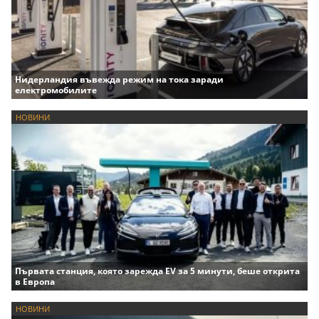
Нидерландия въвежда режим на тока заради
електромобилите
НОВИНИ
Първата станция, която зарежда EV за 5 минути, беше открита
в Европа
НОВИНИ