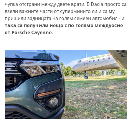
чупка отстрани между двете врати. В Dacia просто са
взели важните части от суперминито си и са му
пришили задницата на голям семеен автомобил - и
така са получили нещо с по-голямо междуосие
от Porsche Cayenne.