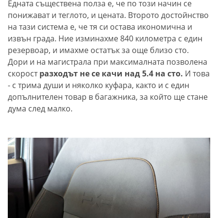
Едната съществена полза е, че по този начин се
понижават и теглото, и цената. Второто достойнство
на тази система е, че тя си остава икономична и
извън града. Ние изминахме 840 километра с един
резервоар, и имахме остатък за още близо сто.
Дори и на магистрала при максималната позволена
скорост
разходът не се качи над 5.4 на сто.
И това
- с трима души и няколко куфара, както и с един
допълнителен товар в багажника, за който ще стане
дума след малко.