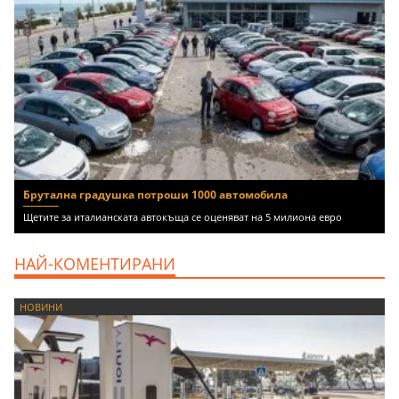
Брутална градушка потроши 1000 автомобила
Щетите за италианската автокъща се оценяват на 5 милиона евро
НАЙ-КОМЕНТИРАНИ
НОВИНИ