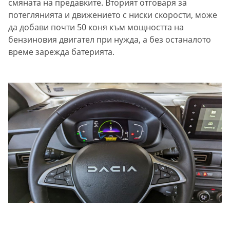
смяната на предавките. Вторият отговаря за
потеглянията и движението с ниски скорости, може
да добави почти 50 коня към мощността на
бензиновия двигател при нужда, а без останалото
време зарежда батерията.