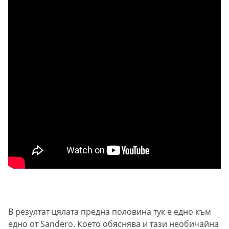
В резултат цялата предна половина тук е едно към
едно от Sandero. Което обяснява и тази необичайна