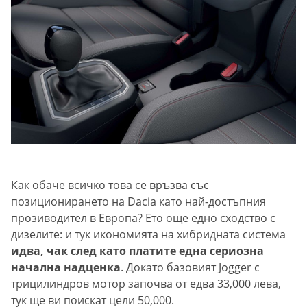
Как обаче всичко това се връзва със
позиционирането на Dacia като най-достъпния
прозиводител в Европа? Ето още едно сходство с
дизелите: и тук икономията на хибридната система
идва, чак след като платите една сериозна
начална надценка
. Докато базовият Jogger с
трицилиндров мотор започва от едва 33,000 лева,
тук ще ви поискат цели 50,000.