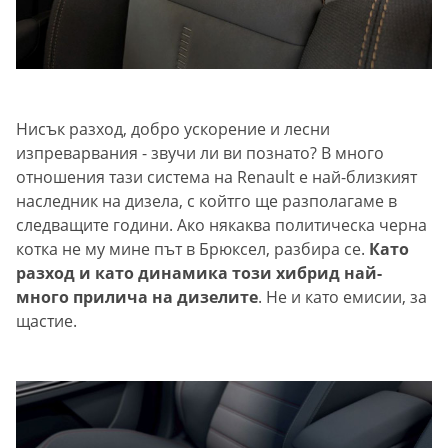
Нисък разход, добро ускорение и лесни
изпреварвания - звучи ли ви познато? В много
отношения тази система на Renault е най-близкият
наследник на дизела, с койтго ще разполагаме в
следващите години. Ако някаква политическа черна
котка не му мине път в Брюксел, разбира се.
Като
разход и като динамика този хибрид най-
много прилича на дизелите
. Не и като емисии, за
щастие.