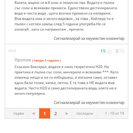
Колега, върни се в 6 клас и помисли пак. Водата е пълна
със соли и всякакви примеси. Единствено дестилираната
вода е чиста вода , щото всички примеси са изпарени.
Във водата има и много варовик , за това , бойлера ти е
пълен с котлен камък след 5 години употреба.Не се
излагай , като си неграмотен , прочети.
Сигнализирай за неуместен коментар
#10
15
2
Пропов
( преди 3 години )
Скъсани Боксерки, водата е само теоретично H20. На
практика е пълна със соли, минерали и всякакви ***. Като
измиеш нещо и не го избършеш, а изсъхне само, остават
едни бели точки, капки, петна. Е те това е НЕ водата във
водата. Чисто H2O е само дестилираната вода, която не е
много популярна.
Сигнализирай за неуместен коментар
<
1
2
>
първа
последна
1 - 10 от 19