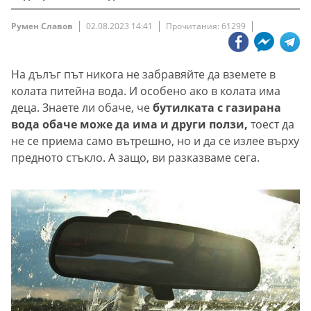
Румен Славов
02.08.2023 14:41
Прочитания: 61299
На дълъг път никога не забравяйте да вземете в
колата питейна вода. И особено ако в колата има
деца. Знаете ли обаче, че
бутилката с газирана
вода обаче може да има и други ползи,
тоест да
не се приема само вътрешно, но и да се излее върху
предното стъкло. А защо, ви разказваме сега.