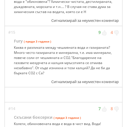
вода е "обикновена"? Химически чистата, дестилираната,
дъждовната, морската и т.н.... ? В случая не става дума за
химическия състав на водата, която си е H
Сигнализирай за неуместен коментар
#15
9
4
Fury
( преди 3 години )
Каква е разликата между чешмяната вода и газираната?
Много често газираната е минерална, т.е. има минерали,
повече соли от чешмяната и СО2."Благодарение на
газовите мехурчета и калция мръсотията се отмива
незабавно". От къде изникна и този калций? Да не би да
бъркате СО2 с Са?
Сигнализирай за неуместен коментар
#14
7
8
Скъсани боксерки
( преди 3 години )
Колеги, обикновената вода е вода в чист вид. Вода!