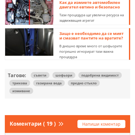
Как да измиете автомобилен
двигател евтино и безопасно
Тази процедура ще увеличи ресурса на
задвижващия агрегат
Защо е необходимо да се мият
и смазват пантите на вратите?
В днешно време много от шофьорите
погрешно игнорират тази важна
процедура
Тагове:
съвети
шофьори
подобрена видимост
трикова
газирана вода
предно стъкло
измиване
Коментари ( 19 )
Напиши коментар