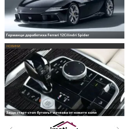
Германци доработиха Ferrari 12Cilindri Spider
НОВИНИ
Защо старт-стоп бутонът изчезва от новите коли