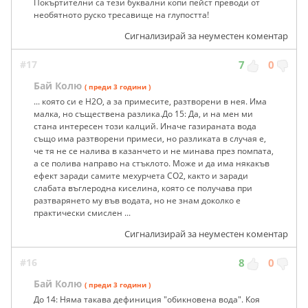
Покъртителни са тези буквални копи пейст преводи от
необятното руско тресавище на глупостта!
Сигнализирай за неуместен коментар
#17
7
0
Бай Колю
( преди 3 години )
... която си е H2O, а за примесите, разтворени в нея. Има
малка, но съществена разлика.До 15: Да, и на мен ми
стана интересен този калций. Иначе газираната вода
също има разтворени примеси, но разликата в случая е,
че тя не се налива в казанчето и не минава през помпата,
а се полива направо на стъклото. Може и да има някакъв
ефект заради самите мехурчета CO2, както и заради
слабата въглеродна киселина, която се получава при
разтварянето му във водата, но не знам доколко е
практически смислен ...
Сигнализирай за неуместен коментар
#16
8
0
Бай Колю
( преди 3 години )
До 14: Няма такава дефиниция "обикновена вода". Коя