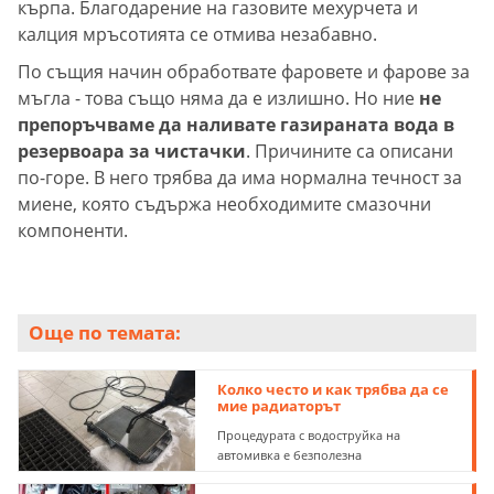
кърпа. Благодарение на газовите мехурчета и
калция мръсотията се отмива незабавно.
По същия начин обработвате фаровете и фарове за
мъгла - това също няма да е излишно. Но ние
не
препоръчваме да наливате газираната вода в
резервоара за чистачки
. Причините са описани
по-горе. В него трябва да има нормална течност за
миене, която съдържа необходимите смазочни
компоненти.
Още по темата:
Колко често и как трябва да се
мие радиаторът
Процедурата с водоструйка на
автомивка е безполезна