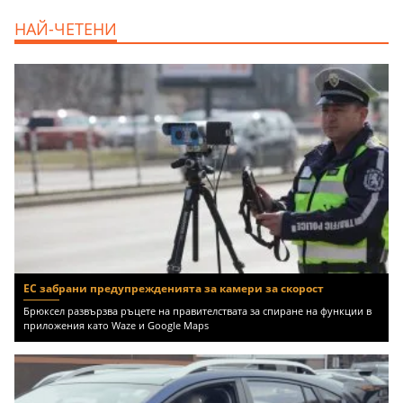
дава под наем, Двустаен апартамент, 70
НАЙ-ЧЕТЕНИ
m2 София, Манастирски Ливади, 800 EUR
ЕС забрани предупрежденията за камери за скорост
Брюксел развързва ръцете на правителствата за спиране на функции в
приложения като Waze и Google Maps