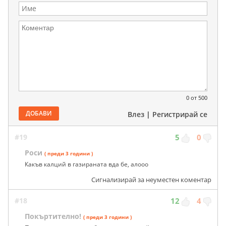
0
от 500
ДОБАВИ
Влез
|
Регистрирай се
#19
5
0
Роси
( преди 3 години )
Какъв калций в газираната вда бе, алооо
Сигнализирай за неуместен коментар
#18
12
4
Покъртително!
( преди 3 години )