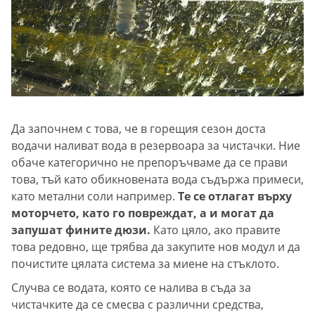
Да започнем с това, че в горещия сезон доста
водачи наливат вода в резервоара за чистачки. Ние
обаче категорично не препоръчваме да се прави
това, тъй като обикновената вода съдържа примеси,
като метални соли например.
Те се отлагат върху
моторчето, като го повреждат, а и могат да
запушат фините дюзи.
Като цяло, ако правите
това редовно, ще трябва да закупите нов модул и да
почистите цялата система за миене на стъклото.
Случва се водата, която се налива в съда за
чистачките да се смесва с различни средства,