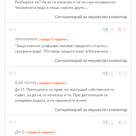
Разбирате ли? Не аз се излагам и не аз съм неграмотен.
Чешмяната вода е нещо съвсем друго....
Сигнализирай за неуместен коментар
#13
19
0
анонимен
( преди 3 години )
"Защо опитни шофьори поливат предното стъкло с
газирана вода" ?Отговор: защото имат в багажника ...
Сигнализирай за неуместен коментар
#12
15
1
Бай Колю
( преди 3 години )
До 11: Принципно си прав, но послушай собствения си
съвет, за да не се излагаш и ти. При дестилация се
изпарява водата, а не примесите в нея.
Сигнализирай за неуместен коментар
#11
11
6
До 9
( преди 3 години )