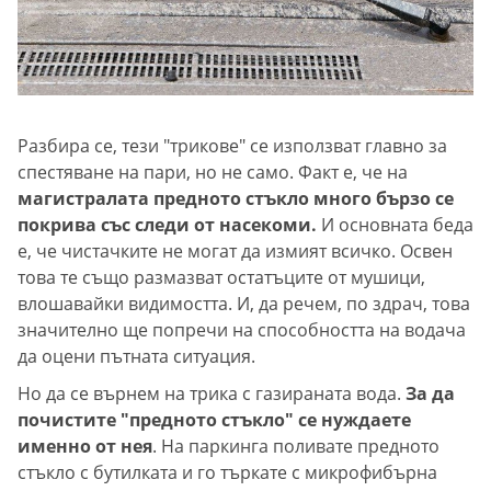
Разбира се, тези "трикове" се използват главно за
спестяване на пари, но не само. Факт е, че на
магистралата предното стъкло много бързо се
покрива със следи от насекоми.
И основната беда
е, че чистачките не могат да измият всичко. Освен
това те също размазват остатъците от мушици,
влошавайки видимостта. И, да речем, по здрач, това
значително ще попречи на способността на водача
да оцени пътната ситуация.
Но да се върнем на трика с газираната вода.
За да
почистите "предното стъкло" се нуждаете
именно от нея
. На паркинга поливате предното
стъкло с бутилката и го търкате с микрофибърна