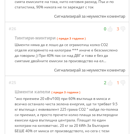
смята емисиите на тока, нито неговия разход. Пък и по
статистика, 90% никога не ги зареждат с ток
Сигнализирай за неуместен коментар
#26
0
3
Тинтири-минтири
( преди 3 години )
Шменти няма да е лошо да се ограмотиш колко СО2
отделя изгарянето на килограм *** иначе е безсмислено
да говорим ;) При 40% пак си над ДВГ и това е без да
смятаме двойните емисии за производство на ел...
Сигнализирай за неуместен коментар
#25
2
1
Шменти капели
( преди 3 години )
"ако приемем 20 кВч/100) при 60% въглища в микса и
всичко останало чиста зелена енергия, ще ти трябват 9.5
кг въглища с еквивалент 225 грама СО2 " хайде по-полека
си приемал, а просто прочети колко плаща за въглеродни
емисии една въглищна централа. Плащат по един
килограм на киловатчас. 20 кг за 20 kWh За България
БЕШЕ 40% от микса от производството, но сега с тези