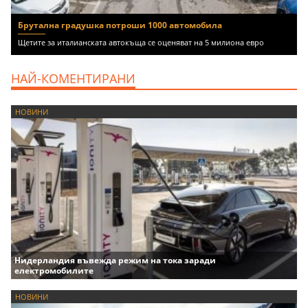
Брутална градушка потроши 1000 автомобила
Щетите за италианската автокъща се оценяват на 5 милиона евро
НАЙ-КОМЕНТИРАНИ
НОВИНИ
Нидерландия въвежда режим на тока заради
електромобилите
НОВИНИ