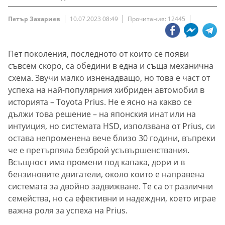
Петър Захариев
10.07.2023 08:49
Прочитания: 12445
Пет поколения, последното от които се появи
съвсем скоро, са обедини в една и съща механична
схема. Звучи малко изненадващо, но това е част от
успеха на най-популярния хибриден автомобил в
историята – Toyota Prius. Не е ясно на какво се
дължи това решение – на японския инат или на
интуиция, но системата HSD, използвана от Prius, си
остава непроменена вече близо 30 години, въпреки
че е претърпяла безброй усъвършенствания.
Всъщност има промени под капака, дори и в
бензиновите двигатели, около които е направена
системата за двойно задвижване. Те са от различни
семейства, но са ефективни и надеждни, което играе
важна роля за успеха на Prius.