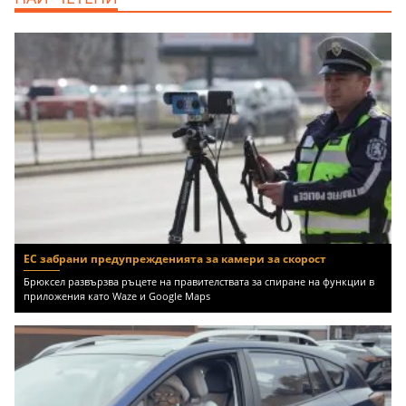
ЕС забрани предупрежденията за камери за скорост
Брюксел развързва ръцете на правителствата за спиране на функции в
приложения като Waze и Google Maps