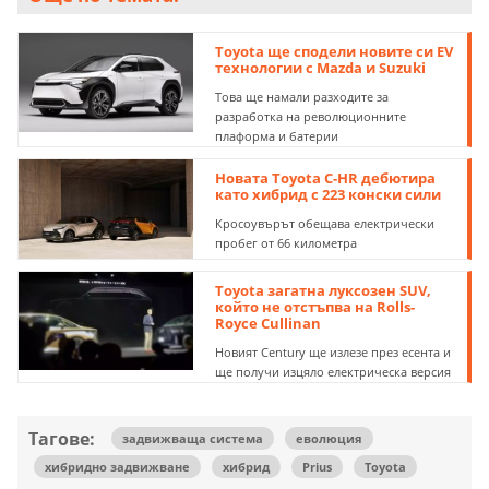
Toyota ще сподели новите си EV
технологии с Mazda и Suzuki
Това ще намали разходите за
разработка на революционните
плаформа и батерии
Новата Toyota C-HR дебютира
като хибрид с 223 конски сили
Кросоувърът обещава електрически
пробег от 66 километра
Toyota загатна луксозен SUV,
който не отстъпва на Rolls-
Royce Cullinan
Новият Century ще излезе през есента и
ще получи изцяло електрическа версия
Тагове:
задвижваща система
еволюция
хибридно задвижване
хибрид
Prius
Toyota