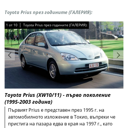
Toyota Prius през годините (ГАЛЕРИЯ):
1
1
1
1
1
1
1
1
1
1
от
от
от
от
от
от
от
от
от
от
10
10
10
10
10
10
10
10
10
10
Toyota Prius през годините (ГАЛЕРИЯ):
Toyota Prius през годините (ГАЛЕРИЯ):
Toyota Prius през годините (ГАЛЕРИЯ):
Toyota Prius през годините (ГАЛЕРИЯ):
Toyota Prius през годините (ГАЛЕРИЯ):
Toyota Prius през годините (ГАЛЕРИЯ):
Toyota Prius през годините (ГАЛЕРИЯ):
Toyota Prius през годините (ГАЛЕРИЯ):
Toyota Prius през годините (ГАЛЕРИЯ):
Toyota Prius през годините (ГАЛЕРИЯ):
Toyota Prius (XW10/11) - първо поколение
(1995-2003 година)
Първият Prius е представен през 1995 г. на
автомобилното изложение в Токио, въпреки че
пристига на пазара едва в края на 1997 г., като