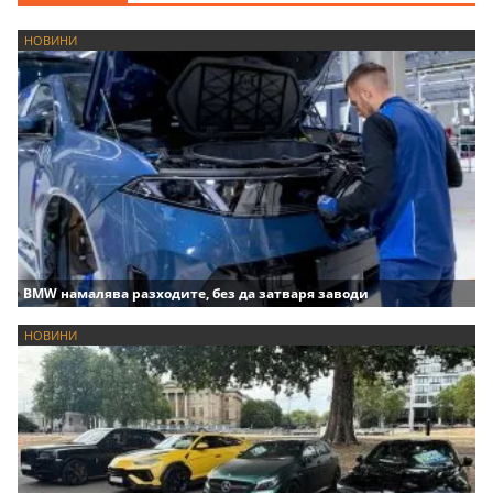
НОВИНИ
BMW намалява разходите, без да затваря заводи
НОВИНИ