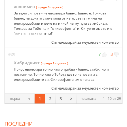
анонимен
( преди 3 години )
За едно си прав - че еволюира бавно. Бавно е. Толкова
бавно, че докато стане кола от него, светът мина на
електромобили и вече на никой не му пука за хибриди.
Толкова за Тойотка и "философията" и. Сигурно името и е
"вечно нерелевантни!"
Сигнализирай за неуместен коментар
#20
7
3
Хибридният
( преди 3 години )
Приус еволюира точно както трябва - бавно, стабилно и
постоянно. Точно както Тойота ще го направи и с
електромобилите си. Философията им е такава.
Сигнализирай за неуместен коментар
<
1
2
3
>
първа
последна
1 - 10 от 29
ПОСЛЕДНИ