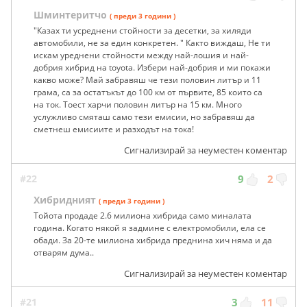
Шминтеритчо
( преди 3 години )
"Казах ти усреднени стойности за десетки, за хиляди
автомобили, не за един конкретен. " Както виждаш, Не ти
искам уреднени стойности между най-лошия и най-
добрия хибрид на toyota. Избери най-добрия и ми покажи
какво може? Май забравяш че тези половин литър и 11
грама, са за остатъкът до 100 км от първите, 85 които са
на ток. Тоест харчи половин литър на 15 км. Много
услужливо смяташ само тези емисии, но забравяш да
сметнеш емисиите и разходът на тока!
Сигнализирай за неуместен коментар
#22
9
2
Хибридният
( преди 3 години )
Тойота продаде 2.6 милиона хибрида само миналата
година. Когато някой я задмине с електромобили, ела се
обади. За 20-те милиона хибрида преднина хич няма и да
отварям дума..
Сигнализирай за неуместен коментар
#21
3
11