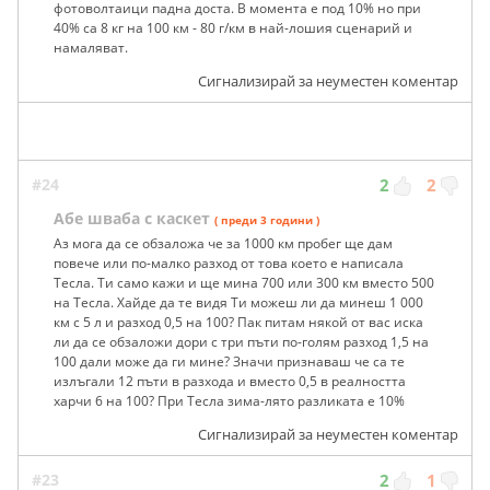
фотоволтаици падна доста. В момента е под 10% но при
40% са 8 кг на 100 км - 80 г/км в най-лошия сценарий и
намаляват.
Сигнализирай за неуместен коментар
#24
2
2
Абе шваба с каскет
( преди 3 години )
Аз мога да се обзаложа че за 1000 км пробег ще дам
повече или по-малко разход от това което е написала
Тесла. Ти само кажи и ще мина 700 или 300 км вместо 500
на Тесла. Хайде да те видя Ти можеш ли да минеш 1 000
км с 5 л и разход 0,5 на 100? Пак питам някой от вас иска
ли да се обзаложи дори с три пъти по-голям разход 1,5 на
100 дали може да ги мине? Значи признаваш че са те
излъгали 12 пъти в разхода и вместо 0,5 в реалността
харчи 6 на 100? При Тесла зима-лято разликата е 10%
Сигнализирай за неуместен коментар
#23
2
1