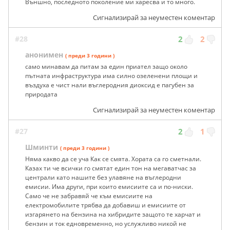
Външно, последното поколение ми харесва и то много.
Сигнализирай за неуместен коментар
#28
2
2
анонимен
( преди 3 години )
само минавам да питам за един приател защо около
пътната инфраструктура има силно озеленени площи и
въздуха е чист нали въглеродния диоксид е пагубен за
природата
Сигнализирай за неуместен коментар
#27
2
1
Шминти
( преди 3 години )
Няма какво да се уча Как се смята. Хората са го сметнали.
Казах ти че всички го смятат един тон на мегаватчас за
централи като нашите без улавяне на въглеродни
емисии. Има други, при които емисиите са и по-ниски.
Само че не забравяй че към емисиите на
електромобилите трябва да добавиш и емисиите от
изгарянето на бензина на хибридите защото те харчат и
бензин и ток едновременно, но услужливо никой не