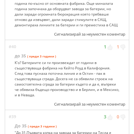
година по-късно от основната фабрика. Още миналата
година започнаха да оборудват завода за батерии, но
дали заради огромната бюрокрация която трябваше
отново да извървят, дали заради стимулите в САЩ,
демонтираха линиите за батерии и ги преместиха в САЩ
Сигнализирай за неуместен коментар
#40
1
1
до 35
( преди 3 години )
К'о? Батериите си ги произвеждат от години в
съществуваща фабрика на Кейто Роуд в Калифорния.
След това пуснаха поточна линия и в Остин - пак в
съществуваща сграда. Досега не са обявили строеж на
самостоятелна сграда за батерии където и да е, въпреки
че обявиха бъдещо производство и в Берлин, и в Мексико,
и в Невада.
Сигнализирай за неуместен коментар
#39
3
0
До 35
( преди 3 години )
"До 31.Първата копка на завода за батерии на Тесла е