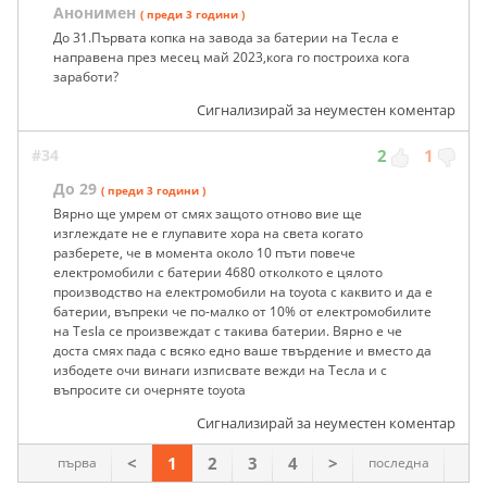
Анонимен
( преди 3 години )
До 31.Първата копка на завода за батерии на Тесла е
направена през месец май 2023,кога го построиха кога
заработи?
Сигнализирай за неуместен коментар
#34
2
1
До 29
( преди 3 години )
Вярно ще умрем от смях защото отново вие ще
изглеждате не е глупавите хора на света когато
разберете, че в момента около 10 пъти повече
електромобили с батерии 4680 отколкото е цялото
производство на електромобили на toyota с каквито и да е
батерии, въпреки че по-малко от 10% от електромобилите
на Tesla се произвеждат с такива батерии. Вярно е че
доста смях пада с всяко едно ваше твърдение и вместо да
избодете очи винаги изписвате вежди на Тесла и с
въпросите си очерняте toyota
Сигнализирай за неуместен коментар
<
1
2
3
4
>
първа
последна