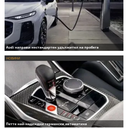
Audi направи нестандартен удължител на пробега
НОВИНИ
Петте най-надеждни германски автоматика