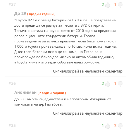
#37
2
1
До 29
( преди 3 години )
"Toyota BZ3 е с блейд батерии от BYD и беше представена
доста преди да се разчуе за Теслата с BYD батерии."
Типично в стила на toyota която от 2010 година представя
революционните твърдотели батерии. Тогава
произведените за всички времена Тесла бяха по-малко от
1 000, а toyota произвеждаше по 10 милиона всяка година.
Днес тези батерии все още ги няма, но Тесла вече
произвежда по близо два милиона автомобила годишно,
а toyota няма нито един собствен електромобил.
Сигнализирай за неуместен коментар
#36
2
1
Анонимен
( преди 3 години )
До 33.Само ти си,единствен и неповторим.Изтърван от
клиниката на д-р Гълъбова.
Сигнализирай за неуместен коментар
#35
1
3