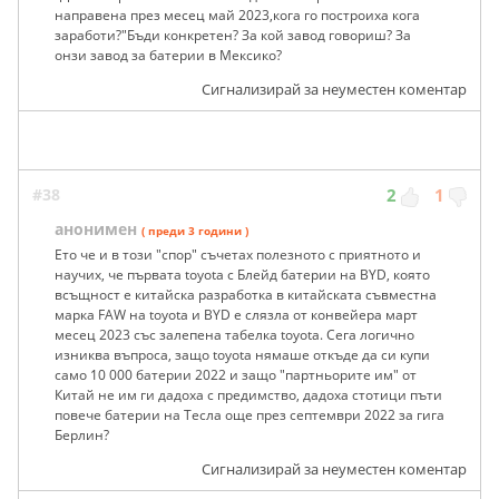
направена през месец май 2023,кога го построиха кога
заработи?"Бъди конкретен? За кой завод говориш? За
онзи завод за батерии в Мексико?
Сигнализирай за неуместен коментар
#38
2
1
анонимен
( преди 3 години )
Ето че и в този "спор" съчетах полезното с приятното и
научих, че първата toyota с Блейд батерии на BYD, която
всъщност е китайска разработка в китайската съвместна
марка FAW на toyota и BYD е слязла от конвейера март
месец 2023 със залепена табелка toyota. Сега логично
изниква въпроса, защо toyota нямаше откъде да си купи
само 10 000 батерии 2022 и защо "партньорите им" от
Китай не им ги дадоха с предимство, дадоха стотици пъти
повече батерии на Тесла още през септември 2022 за гига
Берлин?
Сигнализирай за неуместен коментар