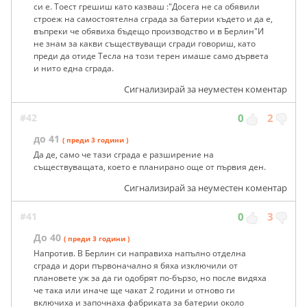
си е. Тоест грешиш като казваш :"Досега не са обявили
строеж на самостоятелна сграда за батерии където и да е,
въпреки че обявиха бъдещо производство и в Берлин"И
не знам за какви съществуващи сгради говориш, като
преди да отиде Тесла на този терен имаше само дървета
и нито една сграда.
Сигнализирай за неуместен коментар
#42
0
2
до 41
( преди 3 години )
Да де, само че тази сграда е разширение на
съществуващата, което е планирано още от първия ден.
Сигнализирай за неуместен коментар
#41
0
3
До 40
( преди 3 години )
Напротив. В Берлин си направиха напълно отделна
сграда и дори първоначално я бяха изключили от
плановете уж за да ги одобрят по-бързо, но после видяха
че така или иначе ще чакат 2 години и отново ги
включиха и започнаха фабриката за батерии около