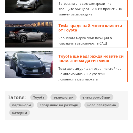
Батерията с твърд електролит на
японците обещава 1200 км пробег и 10
минути за зареждане
Tesla краде най-много клиенти
от Toyota
Японската марка губи позиции в
класацията за лоялност в САЩ
Toyota ще надгражда новите си
коли, а няма да ги сменя
Това ще осигури дългосрочна стойност
на автомобила и ще увеличи
лоялността към марката
Тагове:
Toyota
технологии
електромобили
партньори
споделяне на разходи
нова платфопма
батерии