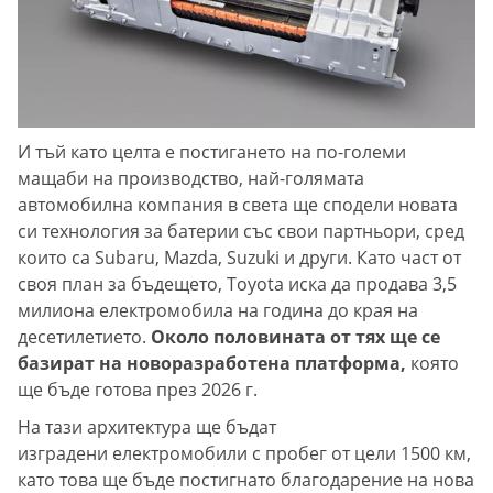
И тъй като целта е постигането на по-големи
мащаби на производство, най-голямата
автомобилна компания в света ще сподели новата
си технология за батерии със свои партньори, сред
които са Subaru, Mazda, Suzuki и други. Като част от
своя план за бъдещето, Toyota иска да продава 3,5
милиона електромобила на година до края на
десетилетието.
Около половината от тях ще се
базират на новоразработена платформа,
която
ще бъде готова през 2026 г.
На тази архитектура ще бъдат
изградени електромобили с пробег от цели 1500 км,
като това ще бъде постигнато благодарение на нова