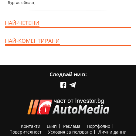
продава, Едностаен апартамент, 39 m2
НАЙ-ЧЕТЕНИ
Бургас област, к.к.Слънчев Бряг, 65500
EUR
НАЙ-КОМЕНТИРАНИ
Следвай ни в:
Контакти
Екип
Реклама
Портфолио
Поверителност
Условия за ползване
Лични данни