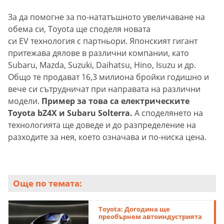
За да помогне за по-нататъшното увеличаване на
обема си, Toyota ще споделя новата
си EV технология с партньори. Японският гигант
притежава дялове в различни компании, като
Subaru, Mazda, Suzuki, Daihatsu, Hino, Isuzu и др.
Общо те продават 16,3 милиона бройки годишно и
вече си сътрудничат при направата на различни
модели.
Пример за това са електрическите
Toyota bZ4X и Subaru Solterra.
А споделянето на
технологията ще доведе и до разпределение на
разходите за нея, което означава и по-ниска цена.
Още по темата:
Toyota: Догодина ще
преобърнем автоиндустрията