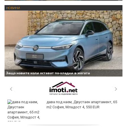
НОВИНИ
Защо новите коли остават по-хладни в жегата
дава под наем, Двустаен апартамент, 65
m2 София, Младост 4, 550 EUR