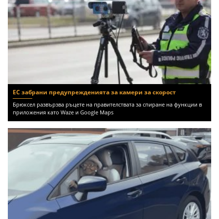
ЕС забрани предупрежденията за камери за скорост
Брюксел развързва ръцете на правителствата за спиране на функции в
приложения като Waze и Google Maps