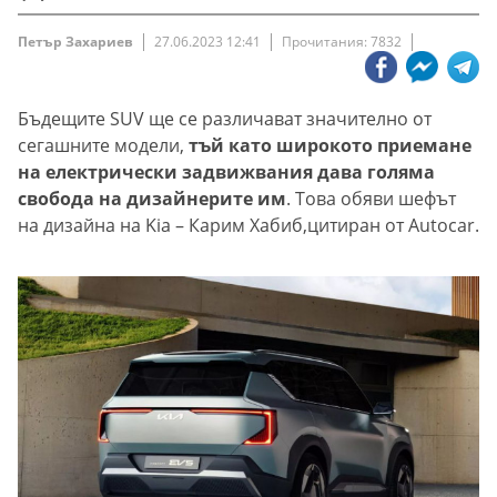
Петър Захариев
27.06.2023 12:41
Прочитания: 7832
Бъдещите SUV ще се различават значително от
сегашните модели,
тъй като широкото приемане
на електрически задвижвания дава голяма
свобода на дизайнерите им
. Това обяви шефът
на дизайна на Kia – Карим Хабиб,цитиран от Autocar.