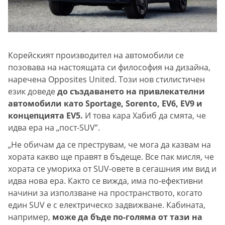
Корейският производител на автомобили се
позовава на настоящата си философия на дизайна,
наречена Opposites United. Този нов стилистичен
език доведе
до създаването на привлекателни
автомобили като Sportage, Sorento, EV6, EV9 и
концепцията EV5.
И това кара Хабиб да смята, че
идва ера на „пост-SUV”.
„Не обичам да се преструвам, че мога да казвам на
хората какво ще правят в бъдеще. Все пак мисля, че
хората се умориха от SUV-овете в сегашния им вид и
идва нова ера. Както се вижда, има по-ефективни
начини за използване на пространството, когато
един SUV е с електрическо задвижване. Кабината,
например,
може да бъде по-голяма от тази на