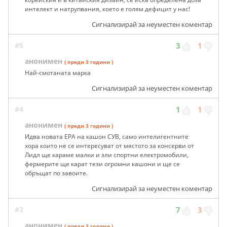
интелект и натрупвания, което е голям дефицит у нас!
Сигнализирай за неуместен коментар
#5
3
1
анонимен
( преди 3 години )
Най-смотаната марка
Сигнализирай за неуместен коментар
#4
1
1
анонимен
( преди 3 години )
Идва новата ЕРА на кашон СУВ, само интелигентните
хора които не се интересуват от мястото за консерви от
Лидл ще караме малки и зли спортни електромобили,
фермерите ще карат тези огромни кашони и ще се
обръщат по завоите.
Сигнализирай за неуместен коментар
#3
7
3
анонимен
( преди 3 години )