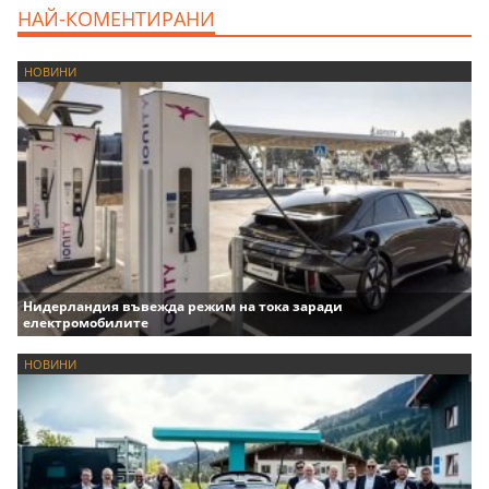
НАЙ-КОМЕНТИРАНИ
НОВИНИ
Нидерландия въвежда режим на тока заради
електромобилите
НОВИНИ