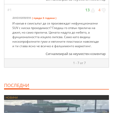
#1
13
4
анонимен
( преди 3 години )
И какъв е смисълът да се произвеждат нефункционални
SUV с ниска проходимост? Гледаш го отвън прилича на
джип, но само прилича. Цената надута до небето, а
фунционалността изцяло липсва. Само като видиш
нископрофилните гуми и евтините пластмаси навсякъде
и ти става ясно че всичко е фалшименто маркетинг.
Сигнализирай за неуместен коментар
1 - 7 от 7
ПОСЛЕДНИ
НОВИНИ