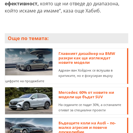
ефективност,
която ще ни отведе до диапазона,
който искаме да имаме“, каза още Хабиб.
Още по темата:
Главният дизайнер на BMW
разкри как ще изглеждат
новите модели
Адриан ван Хойдонк се вслушва в
критиките, но е фокусиран върху
цифрите на продажбите
Mercedes: 60% от новите ни
модели ще бъдат SUV
На седаните се падат 30%, а останалите
отиват за специални проекти
Бъдещите коли на Audi – по-
малко агресия и повече
дружелюбие