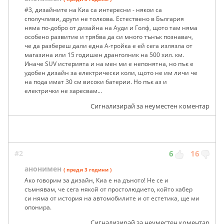
#3, дизайните на Киа са интересни - някои са
сполучливи, други не толкова. Естествено в България
няма по-добро от дизайна на Ауди и Голф, щото там няма
особено развитие и трябва да си много тънък познавач,
че да разбереш дали една А-тройка е ей сега излязла от
магазина или 15 годишен дранголник на 500 хил. км.
Иначе SUV истерията и на мен ми е непонятна, но пък е
удобен дизайн за електрически коли, щото не им личи че
на пода имат 30 см високи батерии. Но пък аз и
електрички не харесвам...
Сигнализирай за неуместен коментар
#2
6
16
анонимен
( преди 3 години )
Ако говорим за дизайн, Киа е на дъното! Не се и
съмнявам, че сега някой от простолюдието, който хабер
си няма от история на автомобилите и от естетика, ще ми
опонира.
Сигнализирай за неуместен коментар