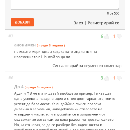
0
от 500
ДОБАВИ
Влез
|
Регистрирай се
#7
6
1
анонимен
( преди 3 години )
немските меринджеи ходеха като индианци на
изложението в Шанхай защо ли
Сигнализирай за неуместен коментар
#6
3
1
До 4
( преди 3 години )
Ауди и ФВ не ми ги давай въобще за пример. Те хващат
една успешна пазарна идея и с нея доят гарваните, които
успеят да баламосат. Клюндай/Хиа пък си правеха
дизайна в Германия, наподобявайки стиловете на
утвърдени марки, или впускайки се в изпразнени от
съдържание изгъзици, за дива радост на простолюдието.
Но, както казах, за да се разбере безнадежността в
корейския и в китайския дизайн, се иска определена доза