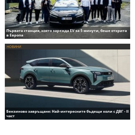
Първата станция, която зарежда EV за 5 минути, беше открита
в Европа
НОВИНИ
Бензиново завръщане: Най-интересните бъдещи коли с ДВГ - II
част