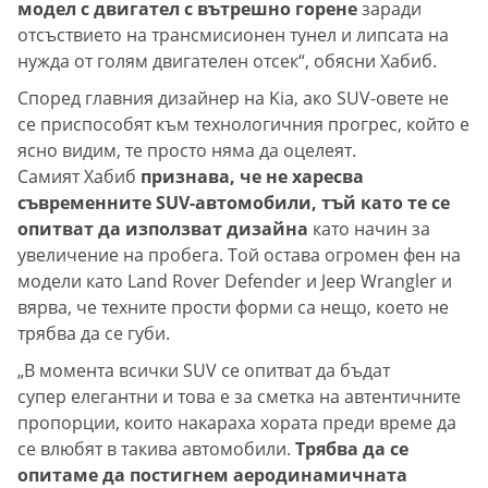
модел с двигател с вътрешно горене
заради
отсъствието на трансмисионен тунел и липсата на
нужда от голям двигателен отсек“, обясни Хабиб.
Според главния дизайнер на Kia, ако SUV-овете не
се приспособят към технологичния прогрес, който е
ясно видим, те просто няма да оцелеят.
Самият Хабиб
признава, че не харесва
съвременните SUV-автомобили, тъй като те се
опитват да използват дизайна
като начин за
увеличение на пробега. Той остава огромен фен на
модели като Land Rover Defender и Jeep Wrangler и
вярва, че техните прости форми са нещо, което не
трябва да се губи.
„В момента всички SUV се опитват да бъдат
супер елегантни и това е за сметка на автентичните
пропорции, които накараха хората преди време да
се влюбят в такива автомобили.
Трябва да се
опитаме да постигнем аеродинамичната