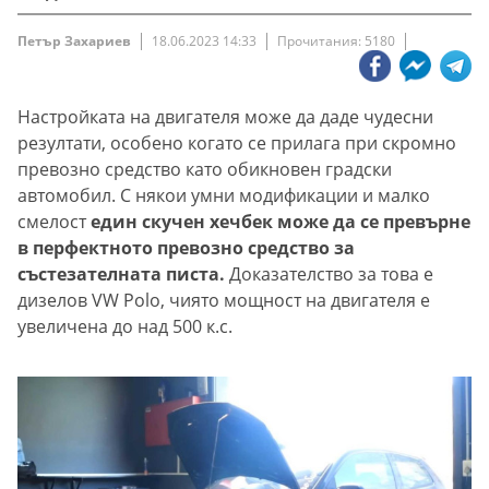
Петър Захариев
18.06.2023 14:33
Прочитания: 5180
Настройката на двигателя може да даде чудесни
резултати, особено когато се прилага при скромно
превозно средство като обикновен градски
автомобил. С някои умни модификации и малко
смелост
един скучен хечбек може да се превърне
в перфектното превозно средство за
състезателната писта.
Доказателство за това е
дизелов VW Polo, чиято мощност на двигателя е
увеличена до над 500 к.с.