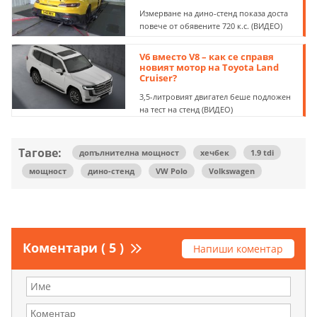
Измерване на дино-стенд показа доста
повече от обявените 720 к.с. (ВИДЕО)
V6 вместо V8 – как се справя
новият мотор на Toyota Land
Cruiser?
3,5-литровият двигател беше подложен
на тест на стенд (ВИДЕО)
Тагове:
допълнителна мощност
хечбек
1.9 tdi
мощност
дино-стенд
VW Polo
Volkswagen
Коментари ( 5 )
Напиши коментар