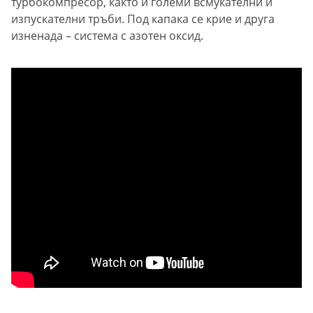
турбокомпресор, както и големи всмукателни и
изпускателни тръби. Под капака се крие и друга
изненада – система с азотен оксид.