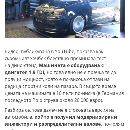
Видео, публикувана в YouTube, показва как
скромният хечбек блестящо преминава тест
на дино-стенд.
Машината е оборудвана с
двигател 1.9 TDI,
но това явно не е пречка тя да
получи мощност, която е по-висока от тази на
редица спортни коли на пазара. В същото време
цената на машината е 10 пъти по-ниска (в Германия
последното Polo струва около 20 000 евро).
Разбира се, това далеч не е стоковата версия на
автомобила,
който е получил модернизирани
инжектори и разпределителни валове,
по-голям