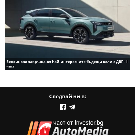
Бензиново завръщане: Най-интересните бъдещи коли с ДВГ - II
част
Следвай ни в: