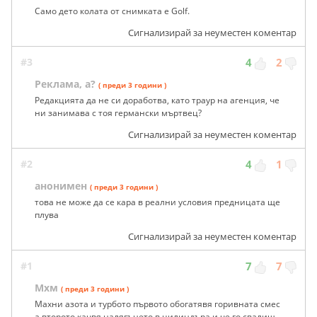
Само дето колата от снимката е Golf.
Сигнализирай за неуместен коментар
#3
4
2
Реклама, а?
( преди 3 години )
Редакцията да не си доработва, като траур на агенция, че
ни занимава с тоя германски мъртвец?
Сигнализирай за неуместен коментар
#2
4
1
анонимен
( преди 3 години )
това не може да се кара в реални условия предницата ще
плува
Сигнализирай за неуместен коментар
#1
7
7
Мхм
( преди 3 години )
Махни азота и турбото първото обогатявя горивната смес
а второто качвя налягънето в цилиндъра и че го свалиш