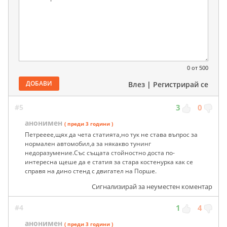
0
от 500
ДОБАВИ
Влез
|
Регистрирай се
#5
3
0
анонимен
( преди 3 години )
Петрееее,щях да чета статията,но тук не става въпрос за
нормален автомобил,а за някакво тунинг
недоразумение.Със същата стойностно доста по-
интересна щеше да е статия за стара костенурка как се
справя на дино стенд с двигател на Порше.
Сигнализирай за неуместен коментар
#4
1
4
анонимен
( преди 3 години )