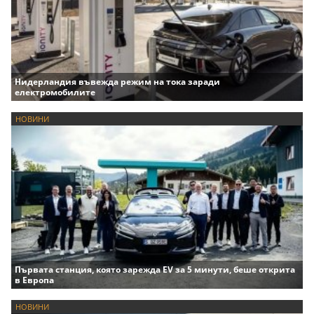
Нидерландия въвежда режим на тока заради
електромобилите
НОВИНИ
Първата станция, която зарежда EV за 5 минути, беше открита
в Европа
НОВИНИ