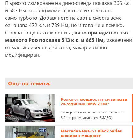
Първото измерване на дино-стенда показва 366 к.с.
и 587 Нм въртящ момент, като е използвано
само турбото. Добавянето на азот в сместа вече
означава 472 к.с. и 789 Нм, но и това не е всичко.
Следват още няколко опита
, като при един от тях
малкото Poo показва 513 к.с. и 865 Нм,
извлечени
от малък дизелов двигател, макар и силно
модифициран.
Още по темата:
Колко от мощността си запазва
20-годишно BMW Z3 M?
Експерти провериха способностите на
3,2-литровия двигател (ВИДЕО)
Mercedes-AMG GT Black Series
шокира с мощност