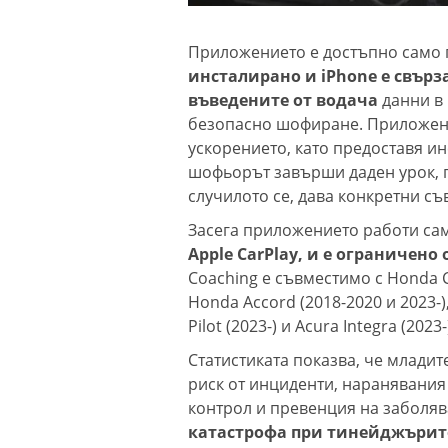
Приложението е достъпно само п
инсталирано и iPhone е свър
въведените от водача
данни в
безопасно шофиране. Приложени
ускорението, като предоставя ин
шофьорът завърши даден урок,
случилото се, дава конкретни съ
Засега приложението работи сам
Apple CarPlay, и е ограничено
Coaching е съвместимо с Honda Civ
Honda Accord (2018-2020 и 2023-)
Pilot (2023-) и Acura Integra (2023-
Статистиката показва, че млади
риск от инциденти, наранявания
контрол и превенция на заболяв
катастрофа при тинейджърите 