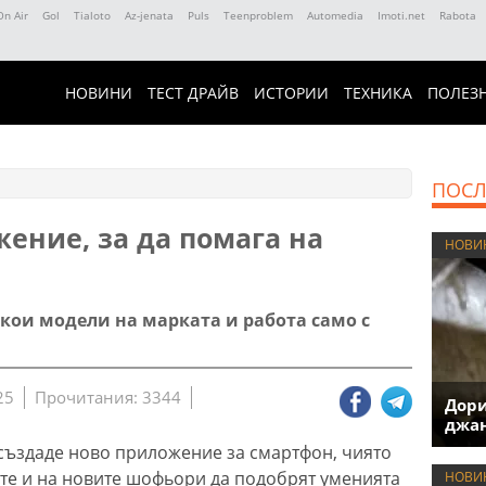
On Air
Gol
Tialoto
Az-jenata
Puls
Teenproblem
Automedia
Imoti.net
Rabota
НОВИНИ
ТЕСТ ДРАЙВ
ИСТОРИИ
ТЕХНИКА
ПОЛЕЗ
ПОСЛ
ение, за да помага на
НОВИ
якои модели на марката и работа само с
25
Прочитания: 3344
Дори
джан
създаде ново приложение за смартфон, чиято
те и на новите шофьори да подобрят уменията
НОВИ