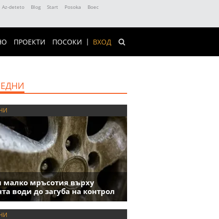
Az-deteto
Blog
Start
Posoka
Boec
НО
ПРОЕКТИ
ПОСОКИ
ВХОД
ЕДНИ
НИ
 малко мръсотия върху
та води до загуба на контрол
НИ