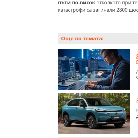
пъти по-висок
отколкото при тез
катастрофи са загинали 2800 шоф
Още по темата: