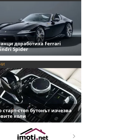
анци доработиха Ferrari
indri Spider
НИ
 старт-стоп бутонът изчезва
овите коли