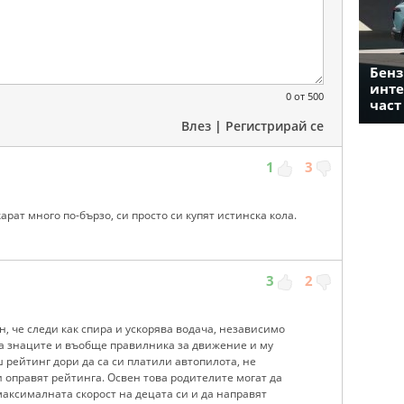
Бенз
инте
0
от 500
част
Влез
|
Регистрирай се
1
3
арат много по-бързо, си просто си купят истинска кола.
3
2
н, че следи как спира и ускорява водача, независимо
ва знаците и въобще правилника за движение и му
ш рейтинг дори да са си платили автопилота, не
и оправят рейтинга. Освен това родителите могат да
максималната скорост на децата си и да направят