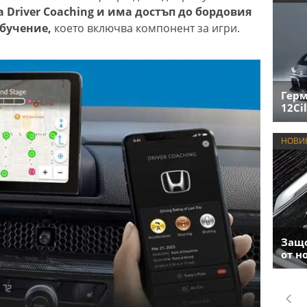
a Driver Coaching и има достъп до бордовия
обучение,
което включва компонент за игри.
Герм
12Cil
НОВИ
Защо
от н