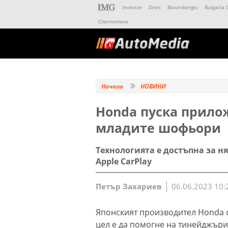
Investor
Dnes
Bloombergtv
Bulgaria 
Chernomore
Начало
НОВИНИ
Honda пуска прилож
младите шофьори
Технологията е достъпна за н
Apple CarPlay
Петър Захариев
06.06.2023 10:
Японският производител Honda 
цел е да помогне на тинейджъри