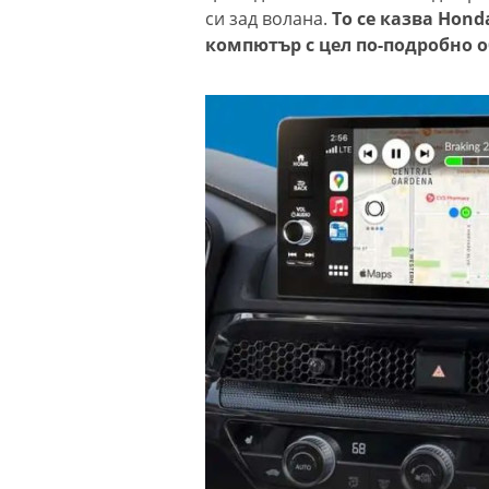
си зад волана.
То се казва Hond
компютър с цел по-подробно 