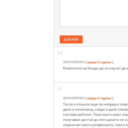
ДОБАВИ
#2
анонимен
( преди 3 години )
Клиентите на Хонда ще се научат да к
#1
анонимен
( преди 3 години )
Тесла е отишла още по-напред и осве
дали е начинаещ, следи и дали спаз
съставя рейтинг. Тези които имат ло
получават достъп до него докато не с
ограничат както ускорението, така и 