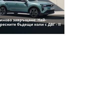
иново завръщане: Най-
ресните бъдещи коли с ДВГ - II