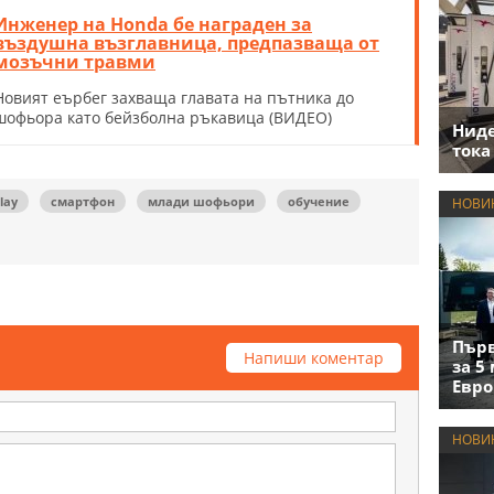
Инженер на Honda бе награден за
въздушна възглавница, предпазваща от
мозъчни травми
Новият еърбег захваща главата на пътника до
шофьора като бейзболна ръкавица (ВИДЕО)
Нид
тока
lay
смартфон
млади шофьори
обучение
НОВИ
Първ
Напиши коментар
за 5
Евро
НОВИ