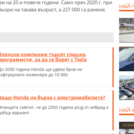
и на 20 и повече години. Само през 2020 г. при
НАЙ-
ьори на такава възраст, а 227 000 са ранени.
Японски компании търсят спешно
програмисти, за да се борят с Tesla
До 2030 година Honda ще удвои броя на
софтуерните инженери до 10 000
Защо Honda не бърза с електромобилите?
Японците смятат, че до 2050 година plug-in хибрид е
НАЙ-
добър вариант
НОВИ