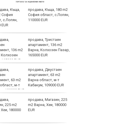
продава, Къща, 180 m2
Фено
София област, с.Лопян,
Авив
110000 EUR
загу
и по
продава, Тристаен
Хрис
апартамент, 136 m2
над 
Варна, Колхозен Пазар,
ни д
165000 EUR
увер
останем смирени
продава, Двустаен
Жоел
апартамент, 63 m2
Свър
Варна област, м-т
поло
Кабакум, 109000 EUR
чака
реванша с Макаби (Тел Ав
продава, Магазин, 225
Трен
m2 Варна, Хеи, 180000
ЦСКА
EUR
в Со
огр
предизвикателство