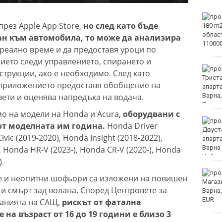
Тъжна вест! Почина
рез Apple App Store,
но след като бъде
голямо име в
медицината
зан към автомобила, то може да анализира
 реално време и да предоставя уроци по
ето следи управлението, спирането и
Златото стигна до 4295
струкции, ако е необходимо. След като
долара за унция
 приложението предоставя обобщение на
вети и оценява напредъка на водача.
о на модели на Honda и Acura,
оборудвани с
Във Варна наградиха
 от моделната им година.
Honda Driver
победителите в
ic (2019-2020), Honda Insight (2018-2022),
Спартакиадата на ВМС
, Honda HR-V (2023-), Honda CR-V (2020-), Honda
).
Нови правила пратиха
те и неопитни шофьори са изложени на повишен
рекорд на Карлос
 и смърт зад волана. Според Центровете за
Насар в историята
анията на САЩ,
рискът от фатална
на възраст от 16 до 19 години е близо 3