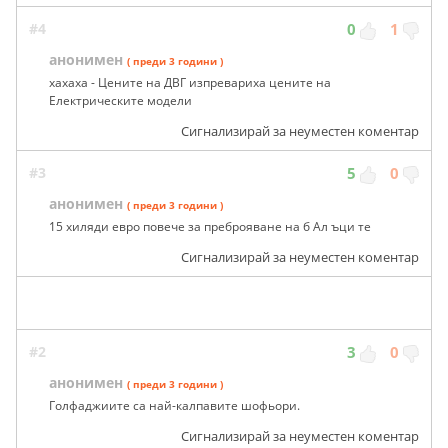
#4
0
1
анонимен
( преди 3 години )
хахаха - Цените на ДВГ изпревариха цените на
Електрическите модели
Сигнализирай за неуместен коментар
#3
5
0
анонимен
( преди 3 години )
15 хиляди евро повече за преброяване на б Ал ъци те
Сигнализирай за неуместен коментар
#2
3
0
анонимен
( преди 3 години )
Голфаджиите са най-калпавите шофьори.
Сигнализирай за неуместен коментар