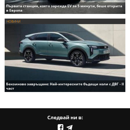
Първата станция, която зарежда EV за 5 минути, беше открита
в Европа
НОВИНИ
Бензиново завръщане: Най-интересните бъдещи коли с ДВГ - II
част
Следвай ни в: