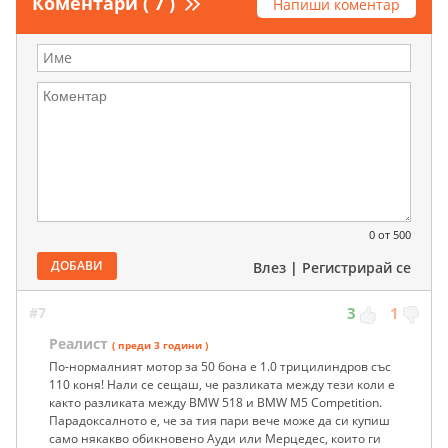
Коментари ( 7 )
Напиши коментар
0
от 500
ДОБАВИ
Влез
|
Регистрирай се
#7
3
1
Реалист
( преди 3 години )
По-нормалният мотор за 50 бона е 1.0 трицилиндров със
110 коня! Нали се сещаш, че разликата между тези коли е
както разликата между BMW 518 и BMW М5 Competition.
Парадоксалното е, че за тия пари вече може да си купиш
само някакво обикновено Ауди или Мерцедес, които ги