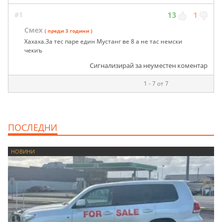
#1
13
1
Смех
( преди 3 години )
Хахаха.За тес паре един Мустанг ве 8 а не тас немски
чекиъ
Сигнализирай за неуместен коментар
1 - 7 от 7
ПОСЛЕДНИ
НОВИНИ