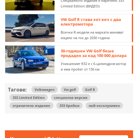
Специалното издание е наречено 333
Limited Edition (ВИДЕО)
VW Golf R става хот-хеч с два
електромотора
Всички R-модели на марката минават
изцяло на ток до 2030 година
30-годишен VW Golf беше
продаден за над 100 000 долара
Уникалният R32 е с 6-цилиндров мотор
и има пробег от 156 км
Тагове:
Volkswagen
Vw golf
Golf R
333 Limited Edition
специална версия
ограничено издание
333 бройки
най-ексклузивен