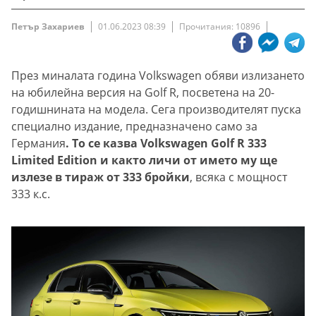
Петър Захариев
01.06.2023 08:39
Прочитания: 10896
През миналата година Volkswagen обяви излизането
на юбилейна версия на Golf R, посветена на 20-
годишнината на модела. Сега производителят пуска
специално издание, предназначено само за
Германия
. То се казва Volkswagen Golf R 333
Limited Edition и както личи от името му ще
излезе в тираж от 333 бройки
, всяка с мощност
333 к.с.