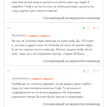
има във всеки град и цената на които само ще пада! А
подобен Голф е за писта или за колекционери, цената му
след години ще е много повече!
Сигнализирай за неуместен коментар
#6
0
0
Величко
( преди 3 години )
Не не, за толкова пари няма да си купя голф. Да, 333 коня
е, но има и други коли по толкова за пъти по-малко пари.
Е, не са съвсем чисто нови де.. Иначе същия голф, чисто
нов , само че с по-нормален мотор - струва 50 бона
Сигнализирай за неуместен коментар
#5
2
1
анонимен
( преди 3 години )
Трябва да си тотално увреден, за да дадеш една торба с
пари за тази лагерна количка Гоуф. То всъщност
гоуфаджиите не са много редовни. Не познавам
нормален такъв. Всички бутат масло и недоливат...
Сигнализирай за неуместен коментар