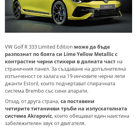
VW Golf R 333 Limited Edition
може да бъде
разпознат по боята си Lime Yellow Metallic с
контрастни черни стикери в долната част
на
страничния панел. За създаване на допълнителна
изтънченост се залага на 19-инчовите черни лети
джанти Estoril, които подчертават спирачната
система Brembo със сини апарати.
Отзад, от друга страна,
са поставени
четирите титаниеви тръби на изпускателната
система Akrapovic
, които обещават един наистина
забележителен звук от двигателя.