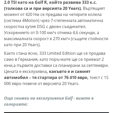
2.0 TSI като на Golf R, който развива 333 к.с.
(толкова са и при версията 20 Years).
Въртящият
момент от 420 Нм се предава на четирите колела
(система 4Motion) чрез 7-степенната автоматична
скоростна кутия DSG с двоен съединител.
Ускорението от 0-100 км/ч отнема 4,6 секунди, а
максималната скорост е 270 км/ч (същите стойности
като при 20 Years).
Както стана ясно, 333 Limited Edition ще се продава
само в Германия, като поръчките ще се приемат 2
юни,а първите доставки са планирани за септември.
Цената е ексклузивна
, какъвто е и самият
автомобил – тя стартира от 76 410 евро,
тоест с 15
000 евро повече от версията 20 Years.
Още снимки на ексклузивния Golf - вижте в
галерията: