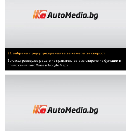
ЕС забрани предупрежденията за камери за скорост
Брюксел развързва ръцете на правителствата за спиране на функции в
приложения като Waze и Google Maps