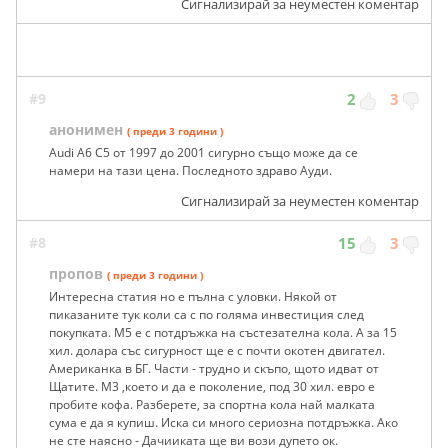
Сигнализирай за неуместен коментар
#9
2
3
анонимен
( преди 3 години )
Audi A6 C5 от 1997 до 2001 сигурно също може да се
намери на тази цена. Последното здраво Ауди.
Сигнализирай за неуместен коментар
#8
15
3
пропов
( преди 3 години )
Интересна статия но е пълна с уловки. Някой от
пиказаните тук коли са с по голяма инвестиция след
покупката. М5 е с потдръжка на състезателна кола. А за 15
хил. долара със сигурност ще е с почти окотен двигател.
Американка в БГ. Части - трудно и скъпо, щото идват от
Щатите. М3 ,което и да е поколение, под 30 хил. евро е
пробите кофа. Разберете, за спортна кола най малката
сума е да я купиш. Иска си много сериозна потдръжка. Ако
не сте наясно - Дачииката ще ви вози дупето ок.