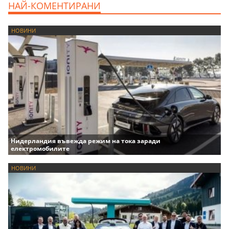
НАЙ-КОМЕНТИРАНИ
НОВИНИ
Нидерландия въвежда режим на тока заради
електромобилите
НОВИНИ