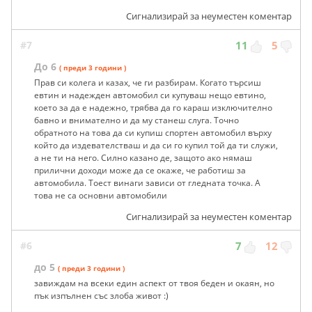
Сигнализирай за неуместен коментар
#7
11
5
До 6
( преди 3 години )
Прав си колега и казах, че ги разбирам. Когато търсиш
евтин и надежден автомобил си купуваш нещо евтино,
което за да е надежно, трябва да го караш изключително
бавно и внимателно и да му станеш слуга. Точно
обратното на това да си купиш спортен автомобил върху
който да издевателстваш и да си го купил той да ти служи,
а не ти на него. Силно казано де, защото ако нямаш
прилични доходи може да се окаже, че работиш за
автомобила. Тоест винаги зависи от гледната точка. А
това не са основни автомобили
Сигнализирай за неуместен коментар
#6
7
12
до 5
( преди 3 години )
завиждам на всеки един аспект от твоя беден и окаян, но
пък изпълнен със злоба живот :)