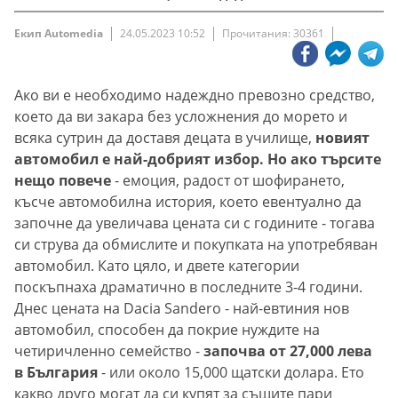
Екип Automedia
24.05.2023 10:52
Прочитания: 30361
Ако ви е необходимо надеждно превозно средство,
което да ви закара без усложнения до морето и
всяка сутрин да доставя децата в училище,
новият
автомобил е най-добрият избор. Но ако търсите
нещо повече
- емоция, радост от шофирането,
късче автомобилна история, което евентуално да
започне да увеличава цената си с годините - тогава
си струва да обмислите и покупката на употребяван
автомобил. Като цяло, и двете категории
поскъпнаха драматично в последните 3-4 години.
Днес цената на Dacia Sandero - най-евтиния нов
автомобил, способен да покрие нуждите на
четиричленно семейство -
започва от 27,000 лева
в България
- или около 15,000 щатски долара. Ето
какво друго могат да си купят за същите пари