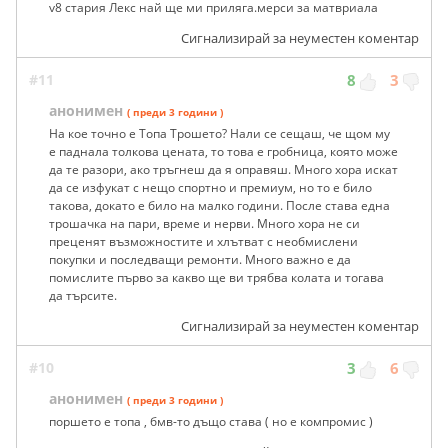
v8 стария Лекс най ще ми приляга.мерси за матвриала
Сигнализирай за неуместен коментар
#11
8
3
анонимен
( преди 3 години )
На кое точно е Топа Трошето? Нали се сещаш, че щом му
е паднала толкова цената, то това е гробница, която може
да те разори, ако тръгнеш да я оправяш. Много хора искат
да се изфукат с нещо спортно и премиум, но то е било
такова, докато е било на малко години. После става една
трошачка на пари, време и нерви. Много хора не си
преценят възможностите и хлътват с необмислени
покупки и последващи ремонти. Много важно е да
помислите първо за какво ще ви трябва колата и тогава
да търсите.
Сигнализирай за неуместен коментар
#10
3
6
анонимен
( преди 3 години )
поршето е топа , бмв-то дъщо става ( но е компромис )