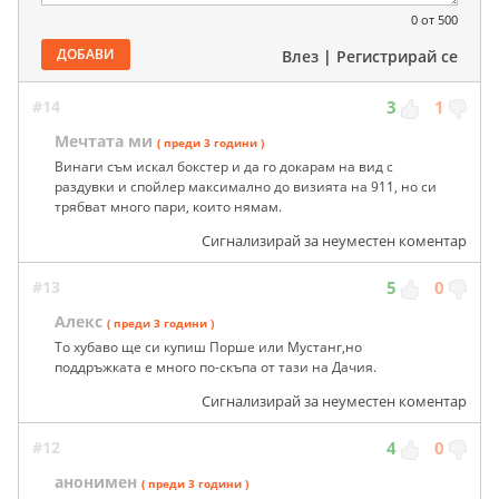
0
от 500
ДОБАВИ
Влез
|
Регистрирай се
#14
3
1
Мечтата ми
( преди 3 години )
Винаги съм искал бокстер и да го докарам на вид с
раздувки и спойлер максимално до визията на 911, но си
трябват много пари, които нямам.
Сигнализирай за неуместен коментар
#13
5
0
Алекс
( преди 3 години )
То хубаво ще си купиш Порше или Мустанг,но
поддръжката е много по-скъпа от тази на Дачия.
Сигнализирай за неуместен коментар
#12
4
0
анонимен
( преди 3 години )