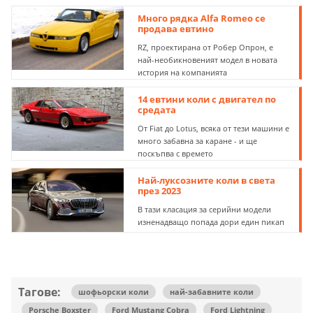
Много рядка Alfa Romeo се
продава евтино
RZ, проектирана от Робер Опрон, е
най-необикновеният модел в новата
история на компанията
14 евтини коли с двигател по
средата
От Fiat до Lotus, всяка от тези машини е
много забавна за каране - и ще
поскъпва с времето
Най-луксозните коли в света
през 2023
В тази класация за серийни модели
изненадващо попада дори един пикап
Тагове:
шофьорски коли
най-забавните коли
Porsche Boxster
Ford Mustang Cobra
Ford Lightning