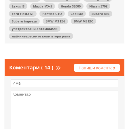
Lexus IS
Mazda MX-5
Honda S2000
Nissan 370Z
Ford Fiesta ST
Pontiac GTO
Cadillac
Subaru BRZ
Subaru impreza
BMW M3 E36
BMW M5 E60
употребявани автомобили
най-интересните коли втора ръка
Коментари ( 14 )
Напиши коментар