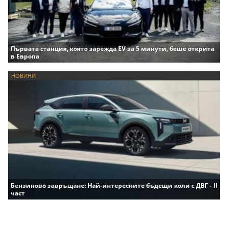
Първата станция, която зарежда EV за 5 минути, беше открита
в Европа
НОВИНИ
Бензиново завръщане: Най-интересните бъдещи коли с ДВГ - II
част