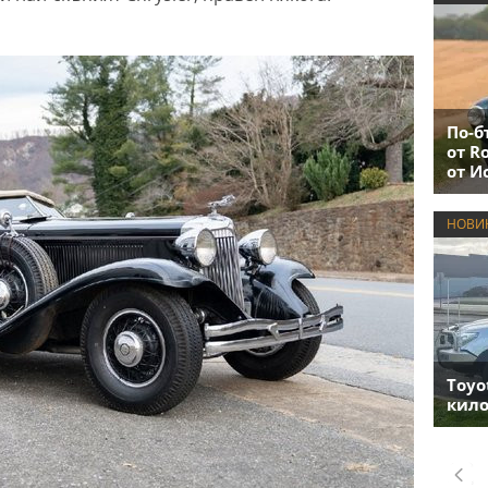
По-б
от R
от И
НОВИ
Toyo
кило