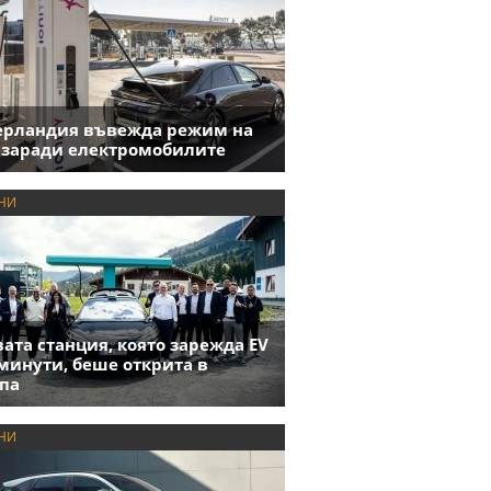
ерландия въвежда режим на
 заради електромобилите
НИ
ата станция, която зарежда EV
 минути, беше открита в
па
НИ