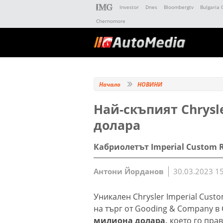
Investor
Dnes
Bloombergtv
Bulgaria 
Chernomore
Начало
НОВИНИ
Най-скъпият Chrysl
долара
Кабриолетът Imperial Custom 
Антони Йорданов
30.03.2023 1
Уникален Chrysler Imperial Cust
на търг от Gooding & Company в
милиона долара,
което го прав