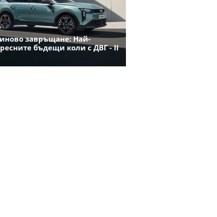
иново завръщане: Най-
ресните бъдещи коли с ДВГ - II