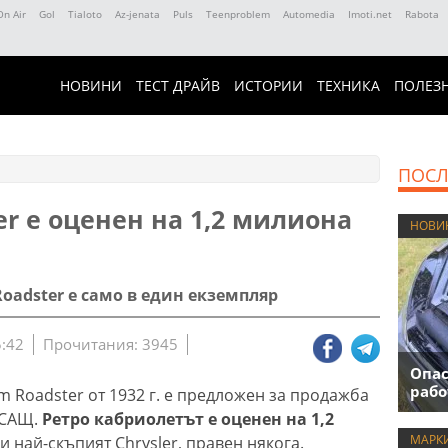
On Air
Gol
Tialoto
Az-jenata
Puls
Teenproblem
Automedia
Imoti.net
Rabota
НОВИНИ
ТЕСТ ДРАЙВ
ИСТОРИИ
ТЕХНИКА
ПОЛЕЗ
ПОСЛ
er е оценен на 1,2 милиона
НОВИ
Roadster е само в един екземпляр
5:42
Прочитания: 3945
Опас
рабо
om Roadster от 1932 г. е предложен за продажба
 САЩ.
Ретро кабриолетът е оценен на 1,2
МАРК
и най-скъпият Chrysler, правен някога.