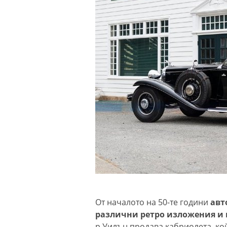
От началото на 50-те години
авт
различни ретро изложения и 
р Уилън продава кабриолета, ко