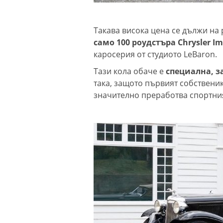
Такава висока цена се дължи на 
само 100 роудстъра Chrysler Im
каросерия от студиото LeBaron.
Тази кола обаче е
специална, з
така, защото първият собственик
значително преработва спортни