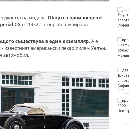
Пьотр Нестеров е на
полуфинал на турнира в
редкостта на модела.
Общо са произведени
Пловдив
perial CG
от 1932 г. с персонализирана
От ПСС излязоха с
ащото съществува в един екземпляр.
А е
няколко препоръки към
 - известният американски лекар Уилям Уелън,
туристите в планината
я автомобил.
Оранжев код за опасни
жеги в 21 области днес
Огнеборците са
реагирали на 150
сигнала през
последното денонощие