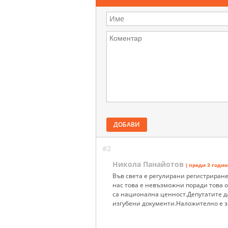
ДОБАВИ
#2
Никола Панайотов
( преди 3 годин
Във света е регулирани регистриране
нас това е невъзможни поради това 
са национална ценност.Депутатите да
изгубени документи.Наложително е за 