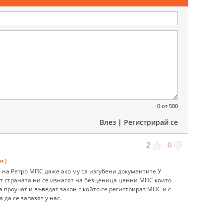
0
от 500
Влез
|
Регистрирай се
2
0
и )
 на Ретро МПС даже ако му са изгубени документите.У
от страната ни се изнасят на безценица ценни МПС които
 проучат и въведат закон с който се регистрират МПС и с
да се запазят у нас.