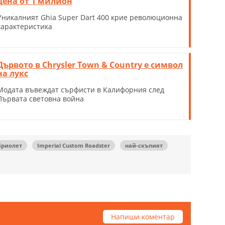
цена от 1 милион
Уникалният Ghia Super Dart 400 крие революционна
характеристика
Дървото в Chrysler Town & Country е символ
на лукс
Модата въвеждат сърфисти в Калифорния след
Първата световна война
бриолет
Imperial Custom Roadster
най-скъпият
Напиши коментар