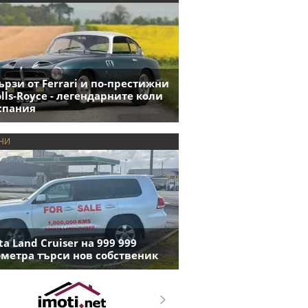
ързи от Ferrari и по-престижни
olls-Royce - легендарните коли
спания
НИ
ta Land Cruiser на 999 999
метра търси нов собственик