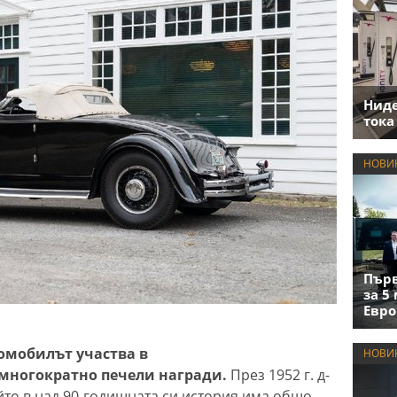
Нид
тока
НОВИ
Първ
за 5
Евро
омобилът участва в
НОВИ
многократно печели награди.
През 1952 г. д-
йто в над 90-годишната си история има общо