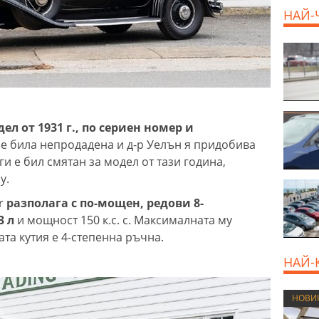
НАЙ-
дел от 1931 г., по сериен номер и
 е била непродадена и д-р Уелън я придобива
ги е бил смятан за модел от тази година,
y.
r
разполага с по-мощен, редови 8-
3 л
и мощност 150 к.с. с. Максималната му
ата кутия е 4-степенна ръчна.
НАЙ-
НОВИ