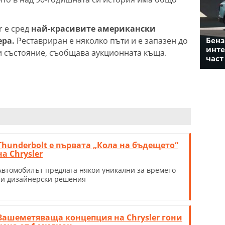
r е сред
най-красивите американски
ера.
Реставриран е няколко пъти и е запазен до
Бенз
инте
и състояние, съобщава аукционната къща.
част
Thunderbolt е първата „Кола на бъдещето“
на Chrysler
Автомобилът предлага някои уникални за времето
си дизайнерски решения
Зашеметяваща концепция на Chrysler гони