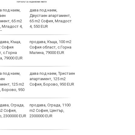
дава под наем,
Лаза
Двустаен апартамент,
тран
65 m2 София, Младост
4, 550 EUR
продава, Къща, 100 m2
Само
София област, с.Горна
оста
Малина, 79000 EUR
Янев
дава под наем, Тристаен
Вкар
апартамент, 125 m2
Шамп
София, Борово, 950 EUR
спир
продава, Сграда, 1100
Барс
m2 София, Център,
в Ли
2300000 EUR
пари