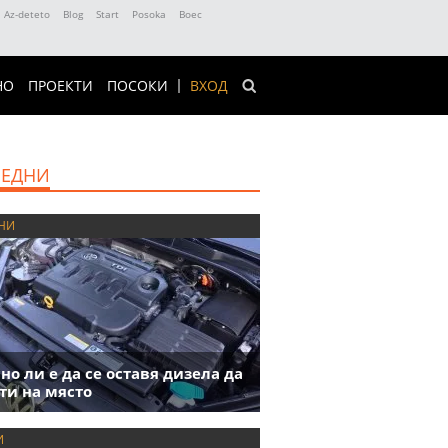
Az-deteto
Blog
Start
Posoka
Boec
НО
ПРОЕКТИ
ПОСОКИ
ВХОД
ЕДНИ
НИ
но ли е да се оставя дизела да
ти на място
И