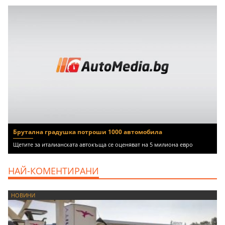
Брутална градушка потроши 1000 автомобила
Щетите за италианската автокъща се оценяват на 5 милиона евро
НАЙ-КОМЕНТИРАНИ
НОВИНИ