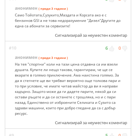
анонимен
( преди 3 години )
Само Тойотата,Сузукито,Маздата и Корсата ако е с
бензинов GSI а не това недоразумение "Дизел"Другите до
една са абонати за сервизите!
Сигнализирай за неуместен коментар
#10
6
0
анонимен
( преди 3 години )
На тея "спортни" коли на тази цена отдавна са им взели
душата. Купите ли нещо такова, гарантирам, че ще се
вкарате в голямо приключение. Ама наистина голямо. За
да я стегнете ще ви трябват вероятно още толкова пари и
то при условие, че имате читав майстор да ви я направи
кадърно. Защото може да ги дадете парите, някой да си
остави ръцете и да си останете с трошляка, но и с пари
назад. Единствено от изброените Селиката и Сузито са
здрави машини, които при добро гледане да са с добър
ресурс.
Сигнализирай за неуместен коментар
#9
5
0