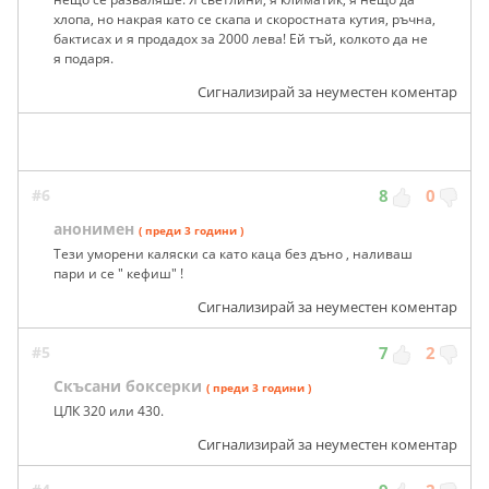
хлопа, но накрая като се скапа и скоростната кутия, ръчна,
бактисах и я продадох за 2000 лева! Ей тъй, колкото да не
я подаря.
Сигнализирай за неуместен коментар
#6
8
0
анонимен
( преди 3 години )
Тези уморени каляски са като каца без дъно , наливаш
пари и се " кефиш" !
Сигнализирай за неуместен коментар
#5
7
2
Скъсани боксерки
( преди 3 години )
ЦЛК 320 или 430.
Сигнализирай за неуместен коментар