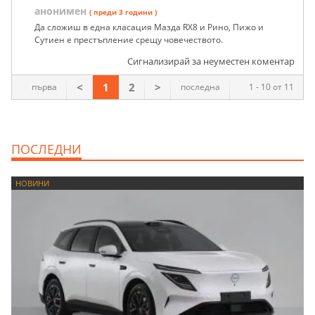
анонимен
( преди 3 години )
Да сложиш в една класация Мазда RX8 и Рино, Пижо и
Сутиен е престъпление срещу човечеството.
Сигнализирай за неуместен коментар
<
1
2
>
първа
последна
1 - 10 от 11
ПОСЛЕДНИ
НОВИНИ