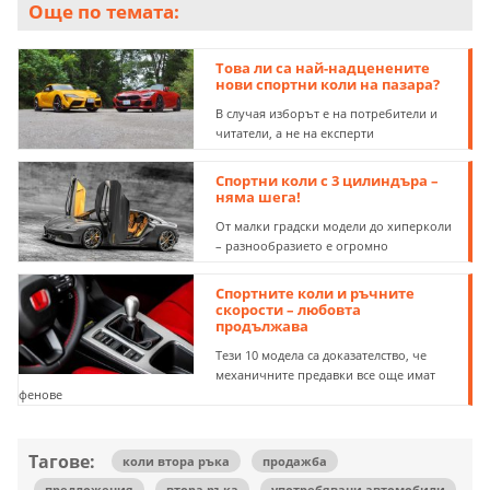
Още по темата:
Това ли са най-надценените
нови спортни коли на пазара?
В случая изборът е на потребители и
читатели, а не на експерти
Спортни коли с 3 цилиндъра –
няма шега!
От малки градски модели до хиперколи
– разнообразието е огромно
Спортните коли и ръчните
скорости – любовта
продължава
Тези 10 модела са доказателство, че
механичните предавки все още имат
фенове
Тагове:
коли втора ръка
продажба
предложения
втора ръка
употребявани автомобили