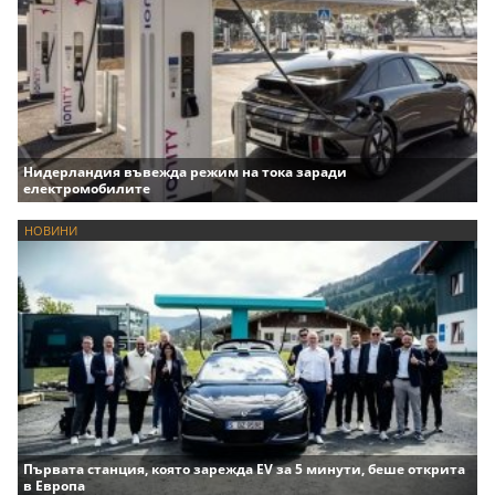
Нидерландия въвежда режим на тока заради
електромобилите
НОВИНИ
Първата станция, която зарежда EV за 5 минути, беше открита
в Европа