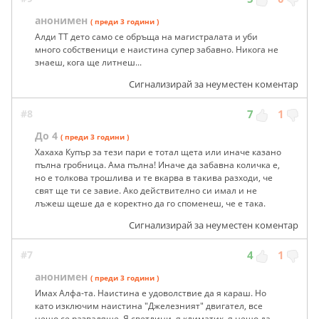
анонимен
( преди 3 години )
Алди ТТ дето само се обръща на магистралата и уби
много собственици е наистина супер забавно. Никога не
знаеш, кога ще литнеш...
Сигнализирай за неуместен коментар
#8
7
1
До 4
( преди 3 години )
Хахаха Купър за тези пари е тотал щета или иначе казано
пълна гробница. Ама пълна! Иначе да забавна количка е,
но е толкова трошлива и те вкарва в такива разходи, че
свят ще ти се завие. Ако действително си имал и не
лъжеш щеше да е коректно да го споменеш, че е така.
Сигнализирай за неуместен коментар
#7
4
1
анонимен
( преди 3 години )
Имах Алфа-та. Наистина е удоволствие да я караш. Но
като изключим наистина "Джелезният" двигател, все
нещо се разваляше. Я светлини, я климатик, я нещо да