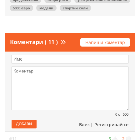
5000 евро
модели
спортни коли
Коментари ( 11 )
Напиши коментар
0
от 500
ДОБАВИ
Влез
|
Регистрирай се
#11
5
2