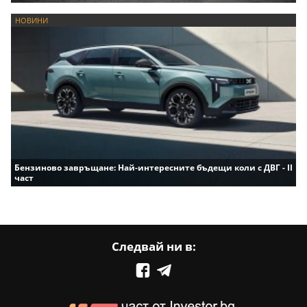
НОВИНИ
Бензиново завръщане: Най-интересните бъдещи коли с ДВГ - II
част
Следвай ни в: