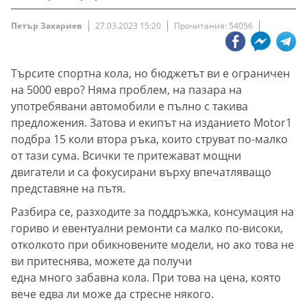
Петър Захариев
27.03.2023 15:20
Прочитания: 54056
Търсите спортна кола, но бюджетът ви е ограничен
на 5000 евро? Няма проблем, на пазара на
употребявани автомобили е пълно с такива
предложения. Затова и екипът на изданието Motor1
подбра 15 коли втора ръка, които струват по-малко
от тази сума. Всички те притежават мощни
двигатели и са фокусирани върху впечатляващо
представяне на пътя.
Разбира се, разходите за поддръжка, консумация на
гориво и евентуални ремонти са малко по-високи,
отколкото при обикновените модели, но ако това не
ви притеснява, можете да получи
една много забавна кола. При това на цена, която
вече едва ли може да стресне някого.