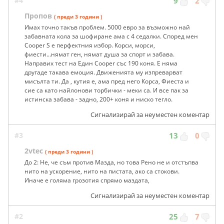
#4
9
2
Пропов
( преди 3 години )
Имах точно такъв проблем. 5000 евро за възможно най
забавната кола за шофиране ама с 4 седалки. Според мен
Cooper S е перфектния избор. Корси, морси,
фиести...нямат ген, нямат душа за спорт и забава.
Направих тест на Един Cooper със 190 коня. Е няма
другаде такава емоция. Движенията му изпреварват
мисълта ти. Да , кутия е, ама пред него Корса, Фиеста и
сие са като найлонови торбички - меки са. И все пак за
истинска забава - задно, 200+ коня и ниско тегло.
Сигнализирай за неуместен коментар
#3
13
0
2vtec
( преди 3 години )
До 2: Не, че съм против Мазда, но това Рено не и отстъпва
нито на ускорение, нито на пистата, ако са стокови.
Иначе е голяма грозотия спрямо маздата,
Сигнализирай за неуместен коментар
#2
25
7