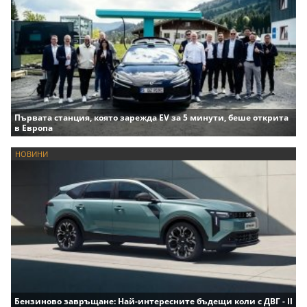
Първата станция, която зарежда EV за 5 минути, беше открита
в Европа
НОВИНИ
Бензиново завръщане: Най-интересните бъдещи коли с ДВГ - II