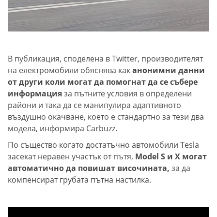
В публикация, споделена в Twitter, производителят
на електромобили обяснява как
анонимни данни
от други коли могат да помогнат да се събере
информация
за пътните условия в определени
райони и така да се манипулира адаптивното
въздушно окачване, което е стандартно за тези два
модела, информира Carbuzz.
По същество когато достатъчно автомобили Tesla
засекат неравен участък от пътя,
Model S и X могат
автоматично да повишат височината,
за да
компенсират грубата пътна настилка.