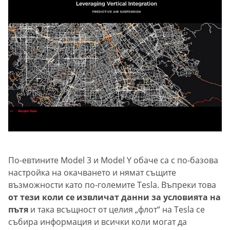
По-евтините Model 3 и Model Y обаче са с по-базова
настройка на окачването и нямат същите
възможности като по-големите Tesla. Въпреки това
от тези коли се извличат данни за условията на
пътя
и така всъщност от целия „флот“ на Tesla се
събира информация и всички коли могат да