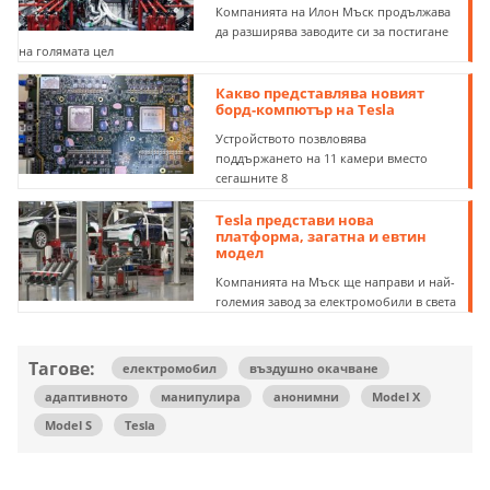
Компанията на Илон Мъск продължава
да разширява заводите си за постигане
на голямата цел
Какво представлява новият
борд-компютър на Tesla
Устройството позвловява
поддържането на 11 камери вместо
сегашните 8
Tesla представи нова
платформа, загатна и евтин
модел
Компанията на Мъск ще направи и най-
големия завод за електромобили в света
Тагове:
електромобил
въздушно окачване
адаптивното
манипулира
анонимни
Model X
Model S
Tesla