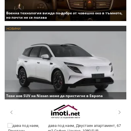
Военна технология вижда по-добре от човешко око в тъмното,
но почти не се ползва
НОВИНИ
Този нов SUV на Nissan може да пристигне в Европа
дава под наем, Двустаен апартамент, 67
m2 София, Център, 1080 EUR