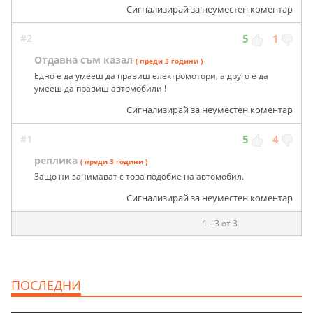
Сигнализирай за неуместен коментар
#2
5
1
Отдавна съм казал
( преди 3 години )
Едно е да умееш да правиш електромотори, а друго е да
умееш да правиш автомобили !
Сигнализирай за неуместен коментар
#1
5
4
реплика
( преди 3 години )
Защо ни занимават с това подобие на автомобил.
Сигнализирай за неуместен коментар
1 - 3 от 3
ПОСЛЕДНИ