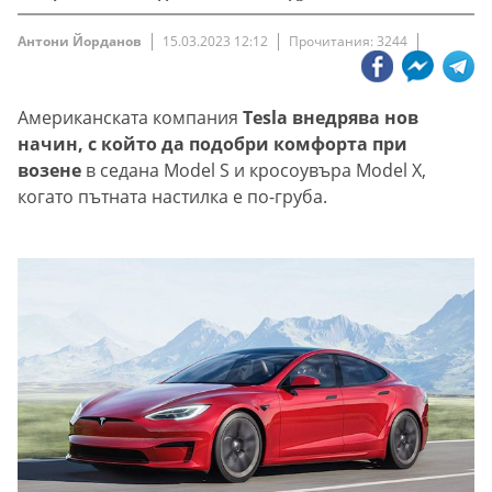
Антони Йорданов
15.03.2023 12:12
Прочитания: 3244
Американската компания
Tesla внедрява нов
начин, с който да подобри комфорта при
возене
в седана Model S и кросоувъра Model X,
когато пътната настилка е по-груба.