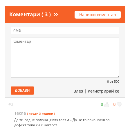
Коментари ( 3 )
Напиши коментар
0
от 500
ДОБАВИ
Влез
|
Регистрирай се
#3
0
0
Тесла
( преди 3 години )
Да ти падне волана ,смях голям .. Да не го признаеш за
дефект това си е наглост