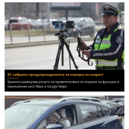
ЕС забрани предупрежденията за камери за скорост
Брюксел развързва ръцете на правителствата за спиране на функции в
приложения като Waze и Google Maps