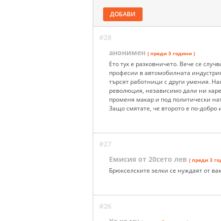
ДОБАВИ
#28
анонимен
( преди 3 години )
Ето тук е разковничето. Вече се случ
професии в автомобилната индустрия
търсят работници с други умения. На
революция, независимо дали ни харе
променя макар и под политически нат
Защо смятате, че второто е по-добро
#27
Емисия от 20сето лев
( преди 3 го
Брюкселските зелки се нуждаят от в
#26