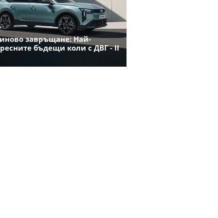
иново завръщане: Най-
ресните бъдещи коли с ДВГ - II