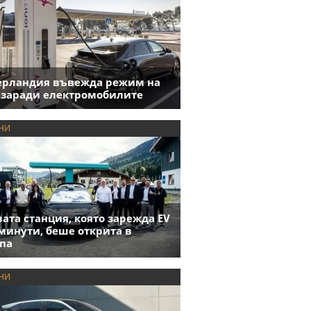
ерландия въвежда режим на
 заради електромобилите
НИ
ата станция, която зарежда EV
 минути, беше открита в
па
НИ