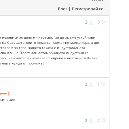
Влез
|
Регистрирай се
2
3
ва независимо дали ни харесва: "за да имаме устойчиви
 на бъдещето, които няма да наемат по-малко хора, а ще
стоявам за това, защото такава е индустриалната
сва или не. Тоест или автомобилната индустрия се
иск, или напълно изчезва от европа и внасяме от Китай.
 и няма нужда от промяна?
3
1
дини )
аксинация
2
2