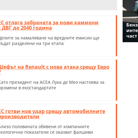
ЕС отлага забраната за нови камиони
Бенз
с ДВГ до 2040 година
инте
част
Целите за намаляване на вредните емисии ще
бъдат разделени на три етапа
Шефът на Renault с нова атака срещу Евро
7
Като президент на ACEA Лука де Мео настоява за
промени в екостандартите
ЕС готви нов удар срещу автомобилните
производители
Близо половината обявени от компаниите
екологични показатели се оказват фалшиви