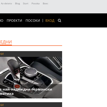
Az-deteto
Blog
Start
Posoka
Boec
НО
ПРОЕКТИ
ПОСОКИ
ВХОД
ЕДНИ
НИ
е най-надеждни германски
матика
НИ