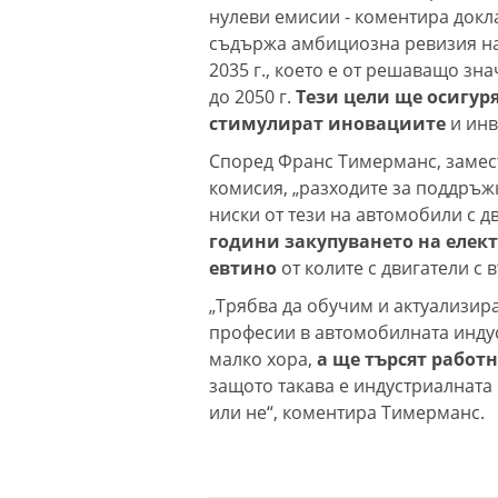
нулеви емисии - коментира докла
съдържа амбициозна ревизия на ц
2035 г., което е от решаващо зн
до 2050 г.
Тези цели ще осигур
стимулират иновациите
и инв
Според Франс Тимерманс, замес
комисия, „разходите за поддръж
ниски от тези на автомобили с д
години закупуването на елект
евтино
от колите с двигатели с
„Трябва да обучим и актуализира
професии в автомобилната индус
малко хора,
а ще търсят работ
защото такава е индустриалната
или не“, коментира Тимерманс.