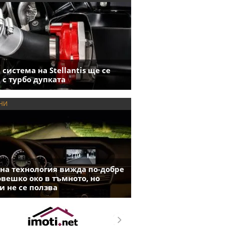
 система на Stellantis ще се
 с турбо дупката
НИ
на технология вижда по-добре
овешко око в тъмното, но
и не се ползва