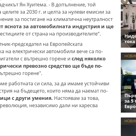
дчикът Ян Хуитема. - В допълнение, той
елите за 2030 г. и целта за нулеви емисии за
ачение за постигане на климатична неутралност
ят яснота за автомобилната индустрия и ще
естициите от страна на производителите“.
Нид
тока
тник-председател на Европейската
ка на електрически автомобили вече са по-
НОВИ
вигатели с вътрешно горене и
след няколко
рически превозно средство ще бъде по-
 вътрешно горене".
ме работната си сила, за да имаме устойчиви
трия на бъдещето, които няма да наемат по-
Първ
ници с други умения.
Настоявам за това,
за 5
 революция, независимо дали ни харесва
Евро
НОВИ