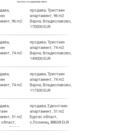
продава, Тристаен
Черн
апартамент, 96 m2
Лудо
Варна, Владиславово,
креп
170000 EUR
разг
продава, Тристаен
Ювен
апартамент, 74 m2
Грег
Варна, Владиславово,
149000 EUR
продава, Тристаен
Фене
апартамент, 74 m2
стот
Варна, Владиславово,
Лука
117500 EUR
продава, Едностаен
Барс
апартамент, 51 m2
Френ
Бургас област,
напр
с.Лозенец, 88638 EUR
раст