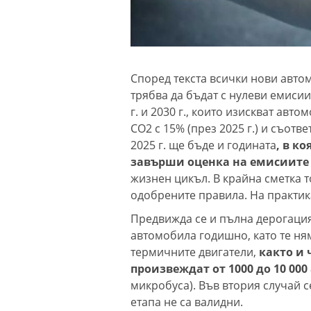
Според текста всички нови автом
трябва да бъдат с нулеви емисии
г. и 2030 г., които изискват ав
CO2 с 15% (през 2025 г.) и съответ
2025 г. ще бъде и годината
, в к
завърши оценка на емисиите 
жизнен цикъл. В крайна сметка 
одобрените правила. На практика
Предвижда се и пълна дерогация
автомобила годишно, като те ням
термичните двигатели,
както и 
произвеждат от 1000 до 10 0
микробуса). Във втория случай се
етапа не са валидни.