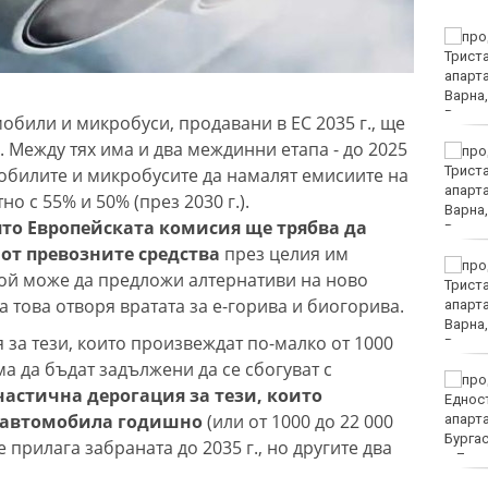
Разнопосочно се
движат цените на едро
на основни хранителни
стоки
обили и микробуси, продавани в ЕС 2035 г., ще
. Между тях има и два междинни етапа - до 2025
32-ма души са ранени в
катастрофи през
томобилите и микробусите да намалят емисиите на
последното денонощие
но с 55% и 50% (през 2030 г.).
у нас
оято Европейската комисия ще трябва да
от превозните средства
през целия им
Повдигнаха обвинение
той може да предложи алтернативи на ново
срещу 18-годишния
 това отворя вратата за е-горива и биогорива.
младеж за убийството
на чичо му с кол
 за тези, които произвеждат по-малко от 1000
а да бъдат задължени да се сбогуват с
Първо офицерско
частична дерогация за тези, които
звание за випуск 2026
00 автомобила годишно
(или от 1000 до 22 000
на ВВМУ „Н. Й.
Вапцаров“
 прилага забраната до 2035 г., но другите два