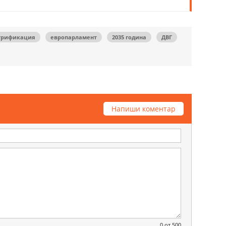
трификация
европарламент
2035 година
ДВГ
Напиши коментар
0
от 500