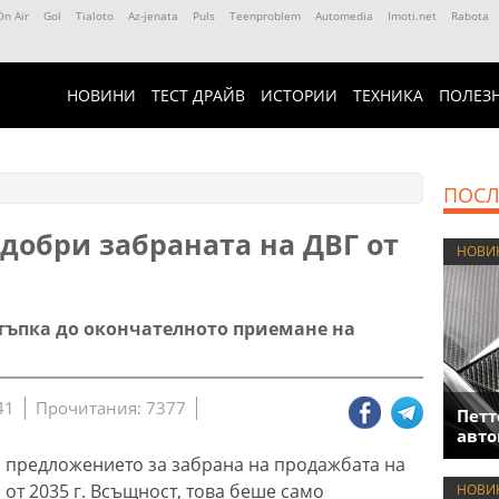
On Air
Gol
Tialoto
Az-jenata
Puls
Teenproblem
Automedia
Imoti.net
Rabota
НОВИНИ
ТЕСТ ДРАЙВ
ИСТОРИИ
ТЕХНИКА
ПОЛЕЗ
ПОСЛ
добри забраната на ДВГ от
НОВИ
тъпка до окончателното приемане на
41
Прочитания: 7377
Петт
авто
 предложението за забрана на продажбата на
от 2035 г. Всъщност, това беше само
НОВИ