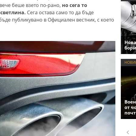
вече беше взето по-рано,
но сега то
 светлина.
Сега остава само то да бъде
бъде публикувано в Официален вестник, с което
Нова
бори
НОВИ
Воен
от ч
почт