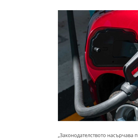
„Законодателството насърчава п