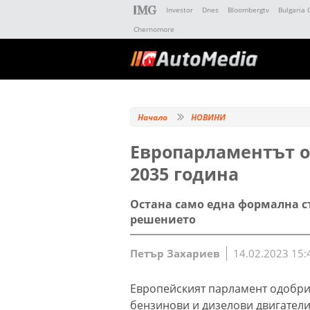
Investor
Dnes
Bloombergtv
Bulgaria 
Chernomore
Начало
НОВИНИ
Европарламентът о
2035 година
Остана само една формална с
решението
Петър Захариев
14.02.2023 15:
Европейският парламент одобри
бензинови и дизелови двигатели 