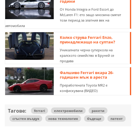
години
От Honda Integra и Ford Escort до
McLaren F1: ето защо мнозина смятат
този период за златния век на
автомобила
Колко струва Ferrari Enzo,
принадлежащо на султан?
Уникалната черна суперкола на
кралското семейство в Бруней се
продава
Фалшиво Ferrari вкара 26-
годишен мъж в ареста
Преработената Toyota MR2 е
конфискувана (ВИДЕО)
Тагове:
ferrari
електромобили
ракети
сгъстен въздух
нова технология
бъдеще
патент