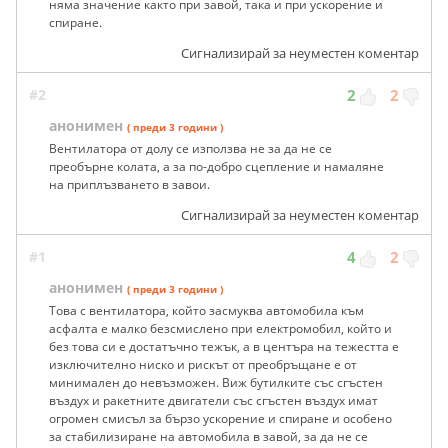
няма значение както при завой, така и при ускорение и
спиране.
Сигнализирай за неуместен коментар
#2
2
2
анонимен
( преди 3 години )
Вентилатора от долу се използва не за да не се
преобърне колата, а за по-добро сцепление и намаляне
на приплъзването в завои.
Сигнализирай за неуместен коментар
#1
4
2
анонимен
( преди 3 години )
Това с вентилатора, който засмуква автомобила към
асфалта е малко безсмислено при електромобил, който и
без това си е достатъчно тежък, а в центъра на тежестта е
изключително ниско и рискът от преобръщане е от
минимален до невъзможен. Виж бутилките със сгъстен
въздух и ракетните двигатели със сгъстен въздух имат
огромен смисъл за бързо ускорение и спиране и особено
за стабилизиране на автомобила в завой, за да не се