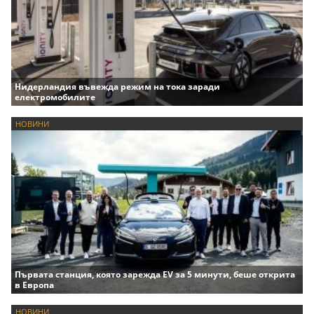
Нидерландия въвежда режим на тока заради
електромобилите
НОВИНИ
Първата станция, която зарежда EV за 5 минути, беше открита
в Европа
НОВИНИ