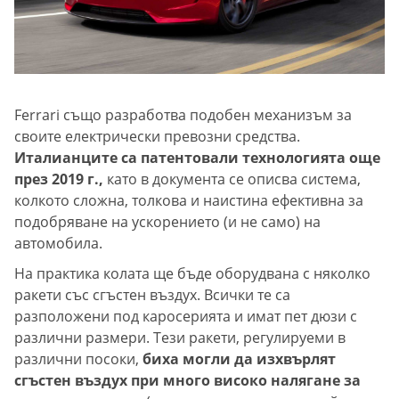
Ferrari също разработва подобен механизъм за
своите електрически превозни средства.
Италианците са патентовали технологията още
през 2019 г.,
като в документа се описва система,
колкото сложна, толкова и наистина ефективна за
подобряване на ускорението (и не само) на
автомобила.
На практика колата ще бъде оборудвана с няколко
ракети със сгъстен въздух. Всички те са
разположени под каросерията и имат пет дюзи с
различни размери. Тези ракети, регулируеми в
различни посоки,
биха могли да изхвърлят
сгъстен въздух при много високо налягане за