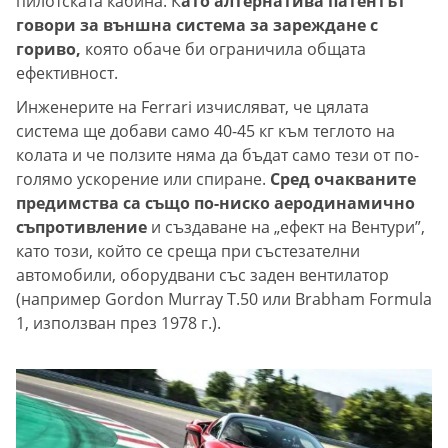
пилотската кабина. К
ато алтернатива патентът
говори за външна система за зареждане с
гориво,
която обаче би ограничила общата
ефективност.
Инженерите на Ferrari изчисляват, че цялата
система ще добави само 40-45 кг към теглото на
колата и че ползите няма да бъдат само тези от по-
голямо ускорение или спиране.
Сред очакваните
предимства са също по-ниско аеродинамично
съпротивление
и създаване на „ефект на Вентури”,
като този, който се среща при състезателни
автомобили, оборудвани със заден вентилатор
(например Gordon Murray T.50 или Brabham Formula
1, използван през 1978 г.).