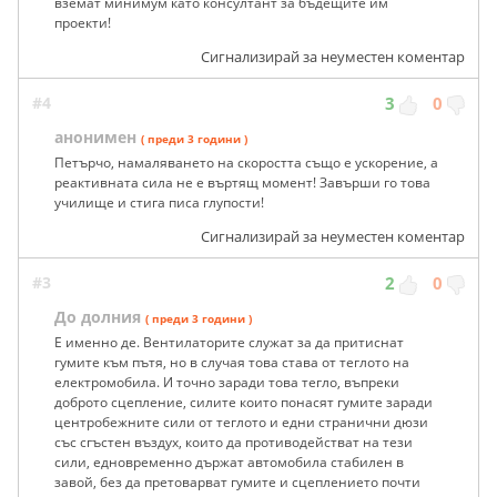
вземат минимум като консултант за бъдещите им
проекти!
Сигнализирай за неуместен коментар
#4
3
0
анонимен
( преди 3 години )
Петърчо, намаляването на скоростта също е ускорение, а
реактивната сила не е въртящ момент! Завърши го това
училище и стига писа глупости!
Сигнализирай за неуместен коментар
#3
2
0
До долния
( преди 3 години )
Е именно де. Вентилаторите служат за да притиснат
гумите към пътя, но в случая това става от теглото на
електромобила. И точно заради това тегло, въпреки
доброто сцепление, силите които понасят гумите заради
центробежните сили от теглото и едни странични дюзи
със сгъстен въздух, които да противодействат на тези
сили, едновременно държат автомобила стабилен в
завой, без да претоварват гумите и сцеплението почти