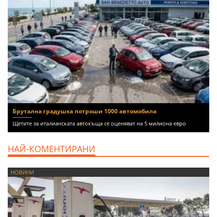
Брутална градушка потроши 1000 автомобила
Щетите за италианската автокъща се оценяват на 5 милиона евро
НАЙ-КОМЕНТИРАНИ
НОВИНИ