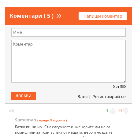
Коментари ( 5 )
Напиши коментар
0
от 500
ДОБАВИ
Влез
|
Регистрирай се
#5
1
0
Sameman
( преди 3 години )
Батко пиши им! Със сигурност инженерите им не са
помислили за този аспект от нещата, вероятно ще те