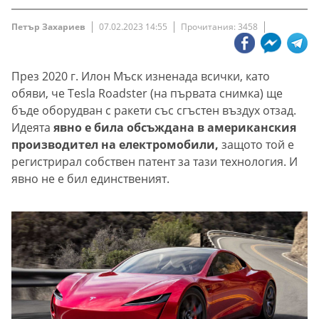
Петър Захариев
07.02.2023 14:55
Прочитания: 3458
През 2020 г. Илон Мъск изненада всички, като
обяви, че Tesla Roadster (на първата снимка) ще
бъде оборудван с ракети със сгъстен въздух отзад.
Идеята
явно е била обсъждана в американския
производител на електромобили,
защото той е
регистрирал собствен патент за тази технология. И
явно не е бил единственият.