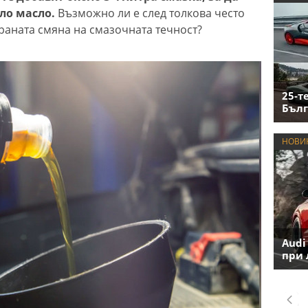
ло масло.
Възможно ли е след толкова често
ираната смяна на смазочната течност?
25-т
Бълг
НОВИ
Audi
при 