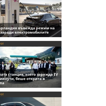
ерландия въвежда режим на
 заради електромобилите
НИ
ата станция, която зарежда EV
 минути, беше открита в
па
НИ