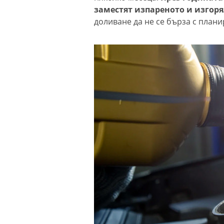
заместят изпареното и изгоря
доливане да не се бърза с план