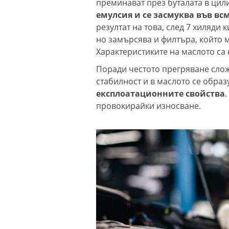
преминават през буталата в цил
емулсия и се засмуква във в
резултат на това, след 7 хиляди
но замърсява и филтъра, който 
Характеристиките на маслото са
Поради честото прегряване слож
стабилност и в маслото се образ
експлоатационните свойства
провокирайки износване.