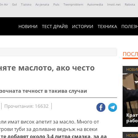
On Air
Gol
Tialoto
Az-jenata
Puls
Teenproblem
Automedia
Imoti.net
Rabota
НОВИНИ
ТЕСТ ДРАЙВ
ИСТОРИИ
ТЕХНИКА
ПОЛЕЗ
ПОСЛ
яте маслото, ако често
НОВИ
азочната течност в такива случаи
Прочитания: 16632
Крат
рабо
и имат висок апетит за масло. Много от
трови туби за доливане веднъж на всеки
НОВИ
те добавят около 3-4 литра смазка, за да