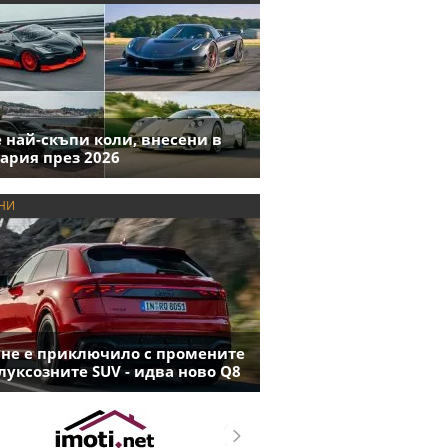
е най-скъпи коли, внесени в
ария през 2026
НИ
 не е приключило с промените
луксозните SUV - идва ново Q8