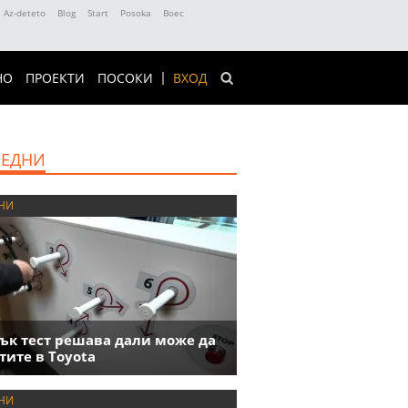
Az-deteto
Blog
Start
Posoka
Boec
НО
ПРОЕКТИ
ПОСОКИ
ВХОД
ЕДНИ
НИ
ък тест решава дали може да
тите в Toyota
НИ