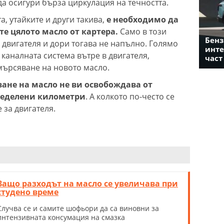
да осигури бърза циркулация на течността.
, утайките и други такива,
е необходимо да
е цялото масло от картера.
Само в този
Бенз
 двигателя и дори тогава не напълно. Голямо
инте
 каналната система вътре в двигателя,
част
ърсяване на новото масло.
ане на масло не ви освобождава от
ределени километри
. А колкото по-често се
 за двигателя.
Защо разходът на масло се увеличава при
студено време
Случва се и самите шофьори да са виновни за
интензивната консумация на смазка