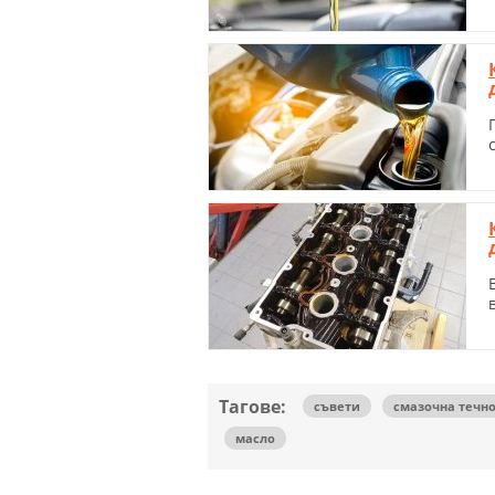
Тагове:
съвети
смазочна течно
масло