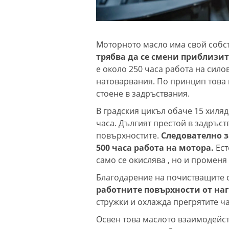
Моторното масло има свой собс
трябва да се смени приблизит
е около 250 часа работа на сил
натоварвания. По принцип това 
стоене в задръствания.
В градския цикъл обаче 15 хиляд
часа. Дългият престой в задръс
повърхностите.
Следователно з
500 часа работа на мотора.
Ест
само се окислява , но и променя 
Благодарение на почистващите 
работните повърхности от наг
стружки и охлажда прегрятите ча
Освен това маслото взаимодейст