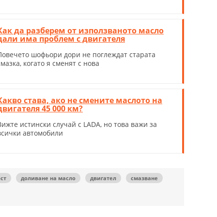
Как да разберем от използваното масло
дали има проблем с двигателя
Повечето шофьори дори не поглеждат старата
смазка, когато я сменят с нова
Какво става, ако не смените маслото на
двигателя 45 000 км?
Вижте истински случай с LADA, но това важи за
всички автомобили
ст
доливане на масло
двигател
смазване