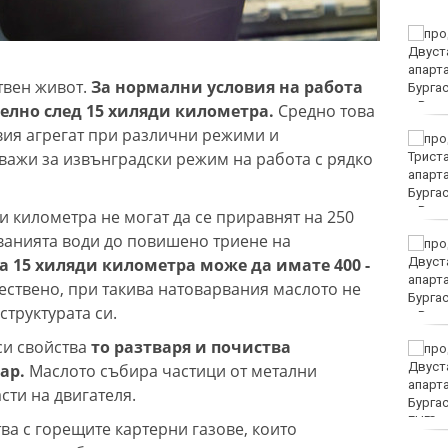
Жълт код за опасно
горещо време в
голямата част от
твен живот.
За нормални условия на работа
България
елно след 15 хиляди километра.
Средно това
овия агрегат при различни режими и
Еврото леко отстъпва
важи за извънградски режим на работа с рядко
на долара
и километра не могат да се приравнят на 250
тванията води до повишено триене на
Без ток във Варна на 6
а 15 хиляди километра може да имате 400 -
август 2026
ествено, при такива натоварвания маслото не
структурата си.
си свойства
то разтваря и почиства
Мачовете и спортът по
ТВ днес (6 август)
ар.
Маслото събира частици от метални
сти на двигателя.
EUR
ва с горещите картерни газове, които