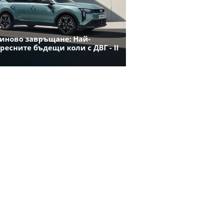
иново завръщане: Най-
ресните бъдещи коли с ДВГ - II