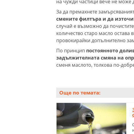
на чужди частици вече не може 
За да премахнете замърсяванията
смените филтъра и да източит
случай е възможно да почистите
количество старо масло остава в
провокирайки допълнително зам
По принцип
постоянното долив
задължителната смяна на оп
сменя маслото, толкова по-добре
Още по темата: