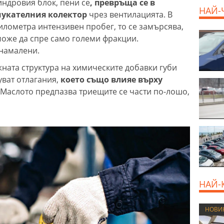
индровия блок, пени се
, превръща се в
НАЙ-
смукателния колектор
чрез вентилацията. В
 километра интензивен пробег, то се замърсява,
може да спре само големи фракции.
 намалени.
ната структура на химическите добавки губи
уват отлагания,
което също влияе върху
. Маслото предпазва триещите се части по-лошо,
НАЙ-
НОВИ