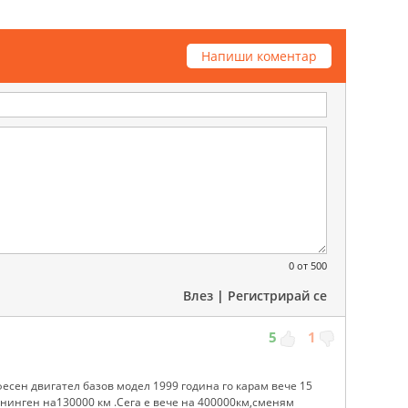
Напиши коментар
0
от 500
Влез
|
Регистрирай се
5
1
сфесен двигател базов модел 1999 година го карам вече 15
онинген на130000 км .Сега е вече на 400000км,сменям