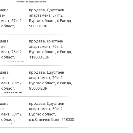
продава, Двустаен
Само
апартамент, 57 m2
Стой
Бургас област, с.Равда,
пред
90000 EUR
продава, Тристаен
Оцен
апартамент, 76 m2
Влад
Бургас област, с.Равда,
срещ
113000 EUR
продава, Двустаен
Амор
апартамент, 70 m2
хикс
Бургас област, с.Равда,
Леа
85000 EUR
продава, Двустаен
Лео 
апартамент, 50 m2
рек
Бургас област,
к.к.Слънчев Бряг, 118000