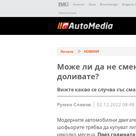
Investor
Dnes
Bloombergtv
Bulgaria 
Chernomore
Начало
НОВИНИ
Може ли да не смен
доливате?
Вижте какво се случва със см
Румен Славов
02.12.2022 08:48
Модерните автомобилни двигател
шофьорите трябва да купуват ли
няколко месеца.
През годината 