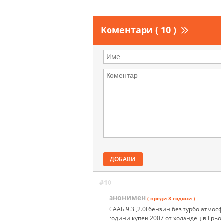
Коментари ( 10 )
ДОБАВИ
#10
анонимен
( преди 3 години )
СААБ 9.3 ,2.0I бензин без турбо атмо
години купен 2007 от холандец в Грь