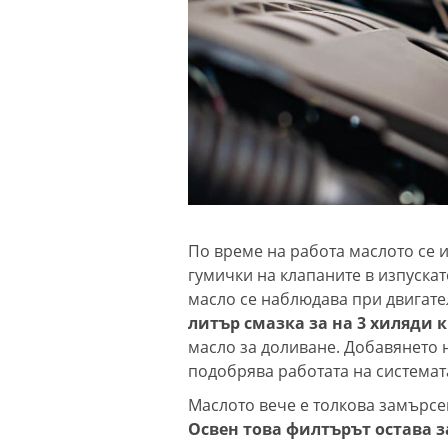
По време на работа маслото се 
гумички на клапаните в изпуска
масло се наблюдава при двигате
литър смазка за на 3 хиляди
масло за доливане. Добавянето 
подобрява работата на системат
Маслото вече е толкова замърсен
Освен това филтърът остава 