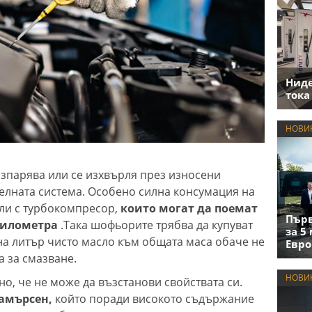
Нид
тока
НОВИ
изпарява или се изхвърля през износени
телната система. Особено силна консумация на
ли с турбокомпресор,
които могат да поемат
Първ
 километра
.Така шофьорите трябва да купуват
за 5
на литър чисто масло към общата маса обаче не
Евро
а за смазване.
НОВИ
о, че не може да възстанови свойствата си.
замърсен,
който поради високото съдържание