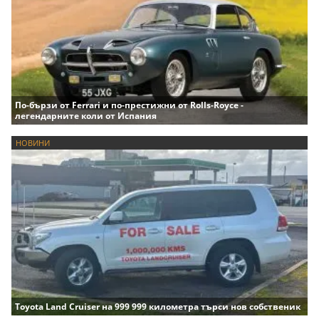
По-бързи от Ferrari и по-престижни от Rolls-Royce -
легендарните коли от Испания
НОВИНИ
Toyota Land Cruiser на 999 999 километра търси нов собственик