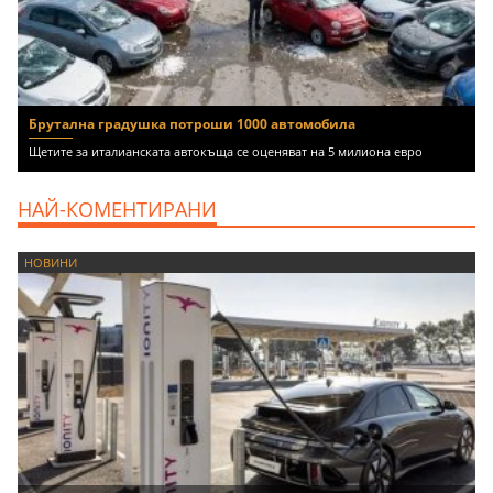
Брутална градушка потроши 1000 автомобила
Щетите за италианската автокъща се оценяват на 5 милиона евро
НАЙ-КОМЕНТИРАНИ
НОВИНИ