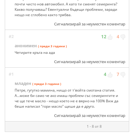
почти чисто нов автомобил. А като ти сменят семеринга?
Какво получаваш? Евентуални бъдещи проблеми, заради
нещо не сглобено както трябва.
Сигнализирай за неуместен коментар
#2
12
4
анонимен
( преди 3 години )
Четирите кръга на ада
Сигнализирай за неуместен коментар
#1
4
7
младен
( преди 3 години )
Петре, гугутко мамина, нищо от т'войта смотана статия.
А...може би само че ако имаш проблем със семерингите и
че ще тече масло - нещо което не е вярно на 100% Виж да
беше написал "гори масло" щеше да е друго.
Сигнализирай за неуместен коментар
1 - 8 от 8