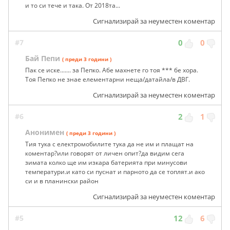
и то си тече и така. От 2018та...
Сигнализирай за неуместен коментар
#7
0
0
Бай Пепи
( преди 3 години )
Пак се иске....... за Пепко. Абе махнете го тоя *** бе хора.
Тоя Пепко не знае елементарни неща/датайла/в ДВГ.
Сигнализирай за неуместен коментар
#6
2
1
Анонимен
( преди 3 години )
Тия тука с електромобилите тука да не им и плащат на
коментар?или говорят от личен опит?да видим сега
зимата колко ще им изкара батерията при минусови
температури.и като си пуснат и парното да се топлят.и ако
си и в планински район
Сигнализирай за неуместен коментар
#5
12
6