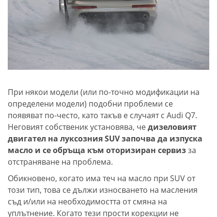
При някои модели (или по-точно модификации на
определени модели) подобни проблеми се
появяват по-често, като такъв е случаят с Audi Q7.
Неговият собственик установява, че
дизеловият
двигател на луксозния SUV започва да изпуска
масло и се обръща към оторизиран сервиз
за
отстраняване на проблема.
Обикновено, когато има теч на масло при SUV от
този тип, това се дължи износването на масления
съд и/или на необходимостта от смяна на
уплътнение. Когато тези прости корекции не