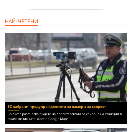
дава под наем, Двустаен апартамент, 55
НАЙ-ЧЕТЕНИ
m2 София, Младост 4, 650 EUR
ЕС забрани предупрежденията за камери за скорост
Брюксел развързва ръцете на правителствата за спиране на функции в
приложения като Waze и Google Maps