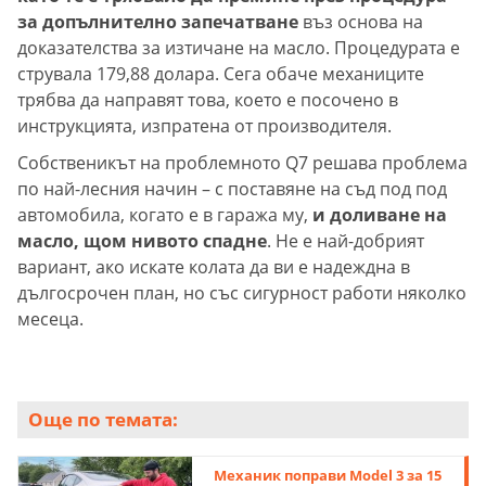
за допълнително запечатване
въз основа на
доказателства за изтичане на масло. Процедурата е
струвала 179,88 долара. Сега обаче механиците
трябва да направят това, което е посочено в
инструкцията, изпратена от производителя.
Собственикът на проблемното Q7 решава проблема
по най-лесния начин – с поставяне на съд под под
автомобила, когато е в гаража му,
и доливане на
масло, щом нивото спадне
. Не е най-добрият
вариант, ако искате колата да ви е надеждна в
дългосрочен план, но със сигурност работи няколко
месеца.
Още по темата:
Механик поправи Model 3 за 15