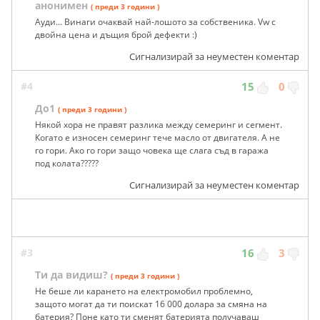
анонимен
( преди 3 години )
Ауди... Винаги очаквай най-лошото за собственика. Vw с
двойна цена и дъщия брой дефекти :)
Сигнализирай за неуместен коментар
#4
15
0
До1
( преди 3 години )
Някой хора не правят разлика между семеринг и сегмент.
Когато е износен семеринг тече масло от двигателя. А не
го гори. Ако го гори защо човека ще слага съд в гаража
под колата?????
Сигнализирай за неуместен коментар
#3
16
3
Ти да видиш?
( преди 3 години )
Не беше ли карането на електромобил проблемно,
защото могат да ти поискат 16 000 долара за смяна на
батерия? Поне като ти сменят батерията получаваш