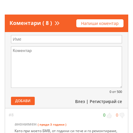
Коментари ( 8 )
Напиши коментар
0
от 500
ДОБАВИ
Влез
|
Регистрирай се
#8
0
0
анонимен
( преди 3 години )
Като при моето БМВ, от години си тече и го ремонтираме,