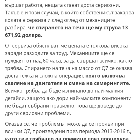
вършат работа, нещата стават доста сериозни.
Такъв е и този случай, в който собственикът закарва
колата в сервиза и след оглед от механиците
разбира,
че спирането на теча ще му струва 13
671,92 долара.
От сервиза обясняват, че цената е толкова висока
заради разходите за труд. Механиците ще се
нуждаят от над 60 часа, за да свършат всичко, както
трябва. Спирането на теча на масло от Q7 се оказва
доста тежка и сложна операция,
която включва
сваляне на двигателя и смяна на семерингите.
Всичко трябва да бъде изпипано до най-малкия
детайли, защото ако дори най-малките компоненти
не бъдат събрани правилно, това ще доведе до
други сериозни проблеми.
Оказва се, че проблемът може да се прояви при
всички Q7, произведени през периода 2013-2016 г.,
като те е трябвало да премине през процедура