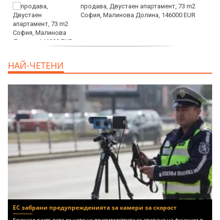
продава, Двустаен апартамент, 73 m2
София, Малинова Долина, 146000 EUR
дава под наем, Офис, 100 m2 София,
НАЙ-ЧЕТЕНИ
Център, 800 EUR
ЕС забрани предупрежденията за камери за скорост
Брюксел развързва ръцете на правителствата за спиране на функции в