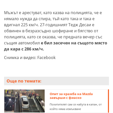
Мъжът е арестуват, като казва на полицията, че е
нямало нужда да спира, тъй като така и така е
вдигнал 225 км/ч. 27-годишният Тедж Десаи е
обвинен в безразсъдно шофиране и бягство от
полицията, като се оказва, че предната вечер със
същия автомобил
е бил засечен на същото място
да кара с 286 км/ч.
Снимка и видео: Facebook
Още по темата:
Опит за кражба на Mazda
завърши с фиаско
Похитителят сам се набута в капан, от
който няма измъкване