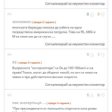
Сигнализирай за неуместен коментар
#5
0
0
анонимен
( преди 3 години )
японската баракуда неможа да избяга на една
посредствена американска патрулка. Това на RS, AMG и
M-ка няма как да се случи......
Сигнализирай за неуместен коментар
#4
1
1
#2
( преди 3 години )
Въпросните "интерсептори" са Ок до 160-180км/ч и на
права! Тежки, могат да обърнат някой, но хич ги няма на
завои и при действително високи скорости.
Сигнализирай за неуместен коментар
#3
1
0
пак шекерлъци ...
( преди 3 години )
"При преследването от полицията спортната кола разви