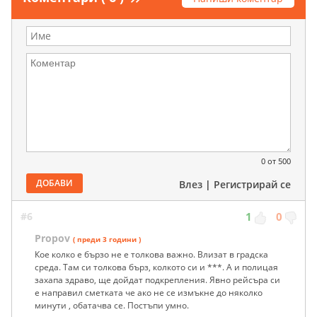
0
от 500
ДОБАВИ
Влез
|
Регистрирай се
#6
1
0
Propov
( преди 3 години )
Кое колко е бързо не е толкова важно. Влизат в градска
среда. Там си толкова бърз, колкото си и ***. А и полицая
захапа здраво, ще дойдат подкрепления. Явно рейсъра си
е направил сметката че ако не се измъкне до няколко
минути , обатачва се. Постъпи умно.