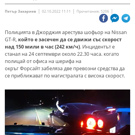
Петър Захариев
02.10.2022 11:11
Прочитания: 5206
Полицията в Джорджия арестува шофьор на Nissan
GT-R,
който е засечен да се движи със скорост
над 150 мили в час (242 км/ч)
. Инцидентът е
станал на 24 септември около 22.30 часа. когато
полицай от офиса на шерифа на
окръг Форсайт забеляза две превозни средства да
се приближават по магистралата с висока скорост.