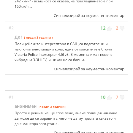
242 км/ч" - всъщност се оказва, че преследването е при
160км/ч ...
Сигнализирай за неуместен коментар
#2
12
2
До1
( преди 3 години )
Полицейските интерсептори в САЩ са подготвени и
изключително мощни коли, една от класиките е Crown
Victoria Police Interceptor 4.6l v8. В момента имат повече
хибридни 3.3l HEV, и никак не са бавни.
Сигнализирай за неуместен коментар
#1
10
7
анонимен
( преди 3 години )
Просто е решил, че ще спре вече, иначе полицая нямаше
да може да се изравни с него, че да му прилага каквато и
да е маневра завъртане.
Сигнализирай за неуместен коментар