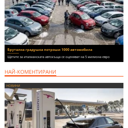
Брутална градушка потроши 1000 автомобила
Щетите за италианската автокъща се оценяват на 5 милиона евро
НАЙ-КОМЕНТИРАНИ
НОВИНИ