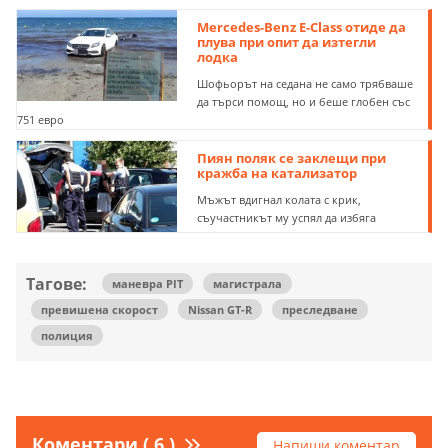
Mercedes-Benz E-Class отиде да
плува при опит да изтегли
лодка
Шофьорът на седана не само трябваше
да търси помощ, но и беше глобен със
751 евро
Пиян поляк се заклещи при
кражба на катализатор
Мъжът вдигнал колата с крик,
съучастникът му успял да избяга
Тагове:
маневра PIT
магистрала
превишена скорост
Nissan GT-R
преследване
полиция
Коментари ( 6 )
Напиши коментар