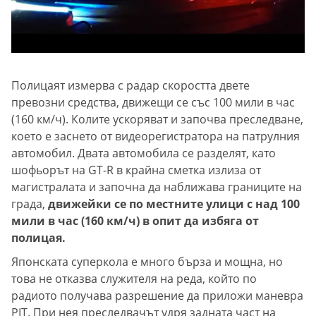
Полицаят измерва с радар скоростта двете
превозни средства, движещи се със 100 мили в час
(160 км/ч). Колите ускоряват и започва преследване,
което е заснето от видеорегистратора на патрулния
автомобил. Двата автомобила се разделят, като
шофьорът на GT-R в крайна сметка излиза от
магистралата и започна да наближава границите на
града,
движейки се по местните улици с над 100
мили в час (160 км/ч) в опит да избяга от
полицая.
Японската суперкола е много бърза и мощна, но
това не отказва служителя на реда, който по
радиото получава разрешение да приложи маневра
PIT. При нея преследвачът удря задната част на