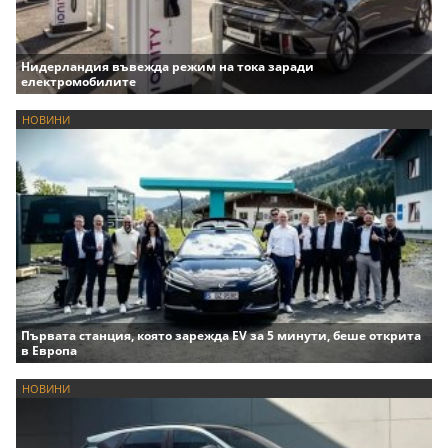
Нидерландия въвежда режим на тока заради
електромобилите
НОВИНИ
Първата станция, която зарежда EV за 5 минути, беше открита
в Европа
НОВИНИ