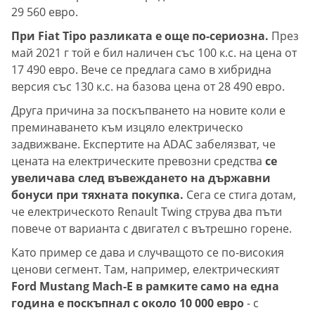
29 560 евро.
При Fiat Tipo разликата е още по-сериозна.
През
май 2021 г той е бил наличен със 100 к.с. на цена от
17 490 евро. Вече се предлага само в хибридна
версия със 130 к.с. на базова цена от 28 490 евро.
Друга причина за поскъпването на новите коли е
преминаването към изцяло електрическо
задвижване. Експертите на ADAC забелязват, че
цената на електрическите превозни средства
се
увеличава след въвеждането на държавни
бонуси при тяхната покупка.
Сега се стига дотам,
че електрическото Renault Twing струва два пъти
повече от варианта с двигател с вътрешно горене.
Като пример се дава и случващото се по-високия
ценови сегмент. Там, например, електрическият
Ford Mustang Mach-E в рамките само на една
година е поскъпнал с около 10 000 евро
- с