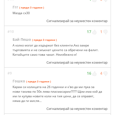
Ггг
( преди 3 години )
Мазда сх30
Сигнализирай за неуместен коментар
#10
17
1
Бай Пешо
( преди 3 години )
А колко могат да издържат без клиенти.Ако замре
търговията и не смъкнат цените са обречени на фалит.
Китайците само това чакат. Неизбежно е!
Сигнализирай за неуместен коментар
#9
16
4
Гошко
( преди 3 години )
Карам си колицата на 26 годинки и к'во да ми пука за
нови такива по 50к лева пласмасарии?!??? Щом има кой да
им ги купува новите коли на тия цени, да се оправят,
няма да ги мисля...
Сигнализирай за неуместен коментар