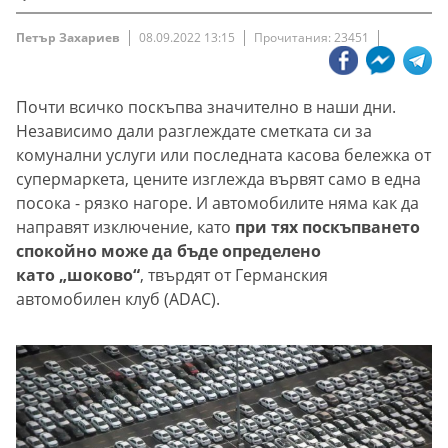
Петър Захариев
08.09.2022 13:15
Прочитания: 23451
Почти всичко поскъпва значително в наши дни.
Независимо дали разглеждате сметката си за
комунални услуги или последната касова бележка от
супермаркета, цените изглежда вървят само в една
посока - рязко нагоре. И автомобилите няма как да
направят изключение, като
при тях поскъпването
спокойно може да бъде определено
като „шоково“
, твърдят от Германския
автомобилен клуб (ADAC).