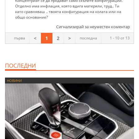
Концентриат се да продават само скъпите конфигурации.
Отделно има инфлация, която вдига матеряли, труд.. Ти
като сравняваш .. твоята конфигурация на колата или на
общо основание?
Сигнализирай за неуместен коментар
<
1
2
>
първа
последна
1 - 10 от 13
ПОСЛЕДНИ
НОВИНИ