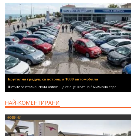
Брутална градушка потроши 1000 автомобила
Щетите за италианската автокъща се оценяват на 5 милиона евро
НАЙ-КОМЕНТИРАНИ
НОВИНИ