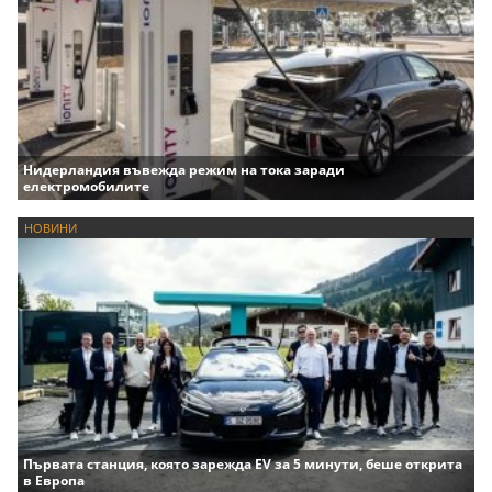
Нидерландия въвежда режим на тока заради
електромобилите
НОВИНИ
Първата станция, която зарежда EV за 5 минути, беше открита
в Европа