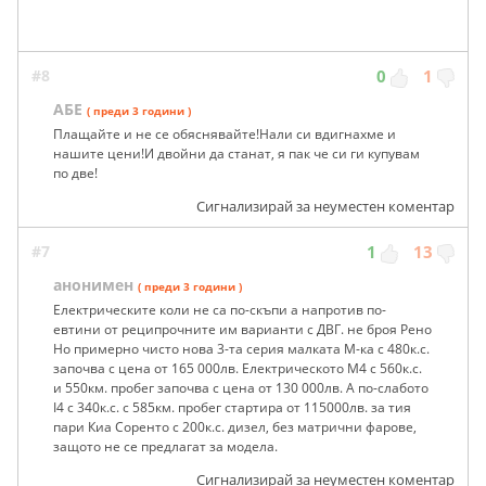
#8
0
1
AБЕ
( преди 3 години )
Плащайте и не се обяснявайте!Нали си вдигнахме и
нашите цени!И двойни да станат, я пак че си ги купувам
по две!
Сигнализирай за неуместен коментар
#7
1
13
анонимен
( преди 3 години )
Електрическите коли не са по-скъпи а напротив по-
евтини от реципрочните им варианти с ДВГ. не броя Рено
Но примерно чисто нова 3-та серия малката М-ка с 480к.с.
започва с цена от 165 000лв. Електрическото М4 с 560к.с.
и 550км. пробег започва с цена от 130 000лв. А по-слабото
I4 с 340к.с. с 585км. пробег стартира от 115000лв. за тия
пари Киа Соренто с 200к.с. дизел, без матрични фарове,
защото не се предлагат за модела.
Сигнализирай за неуместен коментар