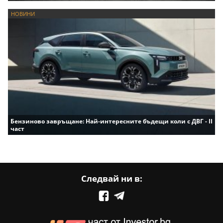
НОВИНИ
Бензиново завръщане: Най-интересните бъдещи коли с ДВГ - II
част
Следвай ни в: