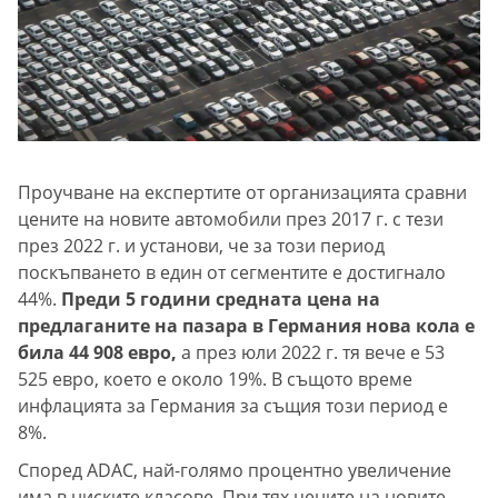
Проучване на експертите от организацията сравни
цените на новите автомобили през 2017 г. с тези
през 2022 г. и установи, че за този период
поскъпването в един от сегментите е достигнало
44%.
Преди 5 години средната цена на
предлаганите на пазара в Германия нова кола е
била 44 908 евро,
а през юли 2022 г. тя вече е 53
525 евро, което е около 19%. В същото време
инфлацията за Германия за същия този период е
8%.
Според ADAC, най-голямо процентно увеличение
има в ниските класове. При тях цените на новите