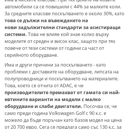
автомобили са се повишили с 44% за малките коли.
За средните класове поскъпването е около 30%, като
това се дължи на въвеждането на
нови задължителни стандарти за асистиращи
системи.
Това не влияе кой знае колко върху
моделите от среден и висок клас, защото при тях
повече от тези системи от години са част от
серийното оборудване.
Има и други причини за поскъпването - като
проблеми с доставките на оборудване, липсата на
полупроводници и поскъпването на материалите.
Това, което се отчита от ADAC, е че
производителите премахват от гамата си най-
евтините варианти на модели с малко
оборудване и слаби двигатели.
Посочва се, че
само преди година Volkswagen Golf с 90 к.с. е
можело да бъде поръчан като базов модел на цена
от 20 700 евро. Сега се предлага само със 130 к.с. за