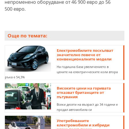
непроменено оборудване от 46 900 евро до 56
500 евро.
Още по темата:
Електромобилите поскъпват
значително повече от
конвенционалните модели
На годишна база увеличението в
цените на електричческите коли втора
ръка е 54,3%
Високите цени на горивата
отказват британците от
пътувания
Всеки десети на възраст до 34 години е
продал автомобила си
Употребяваните
електромобили и хибриди