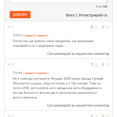
0
от 500
ДОБАВИ
Влез
|
Регистрирай се
#13
0
0
nikoi
( преди 3 години )
После пак ще ревнат няма продажби, ще фалираме,
спасявайте ни с държавни пари...
Сигнализирай за неуместен коментар
#12
7
0
Тони
( преди 3 години )
Не е само до системите. Януари 2020 купих Шкода Супърб.
Абсолютно същия, след отстъпка, е с 10к нагоре. Това са
почти 20%, като колата не е мръднала като оборудване и
екстри.Колкото и всичко да е поскъпнало, разликата е
доста сериозна.
Сигнализирай за неуместен коментар
#11
1
0