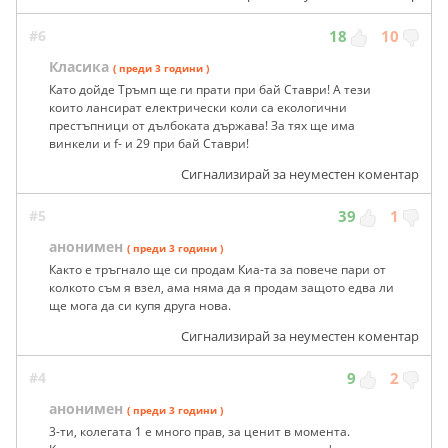
#6
18
10
Класика
( преди 3 години )
Като дойде Тръмп ще ги прати при бай Ставри! А тези
които лансират електрически коли са екологични
престъпници от дълбоката държава! За тях ще има
винкели и f- и 29 при бай Ставри!
Сигнализирай за неуместен коментар
#5
39
1
анонимен
( преди 3 години )
Както е тръгнало ще си продам Киа-та за повече пари от
колкото съм я взел, ама няма да я продам защото едва ли
ще мога да си купя друга нова.
Сигнализирай за неуместен коментар
#4
9
2
анонимен
( преди 3 години )
3-ти, колегата 1 е много прав, за ценит в момента.