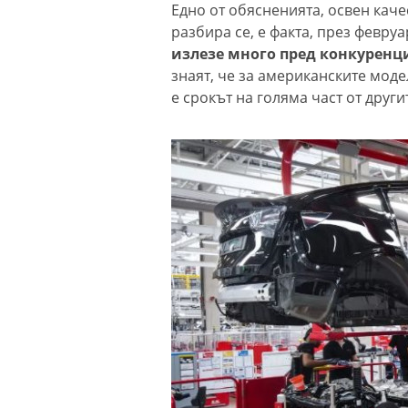
Едно от обясненията, освен каче
разбира се, е факта, през февру
излезе много пред конкуренц
знаят, че за американските моде
е срокът на голяма част от друг