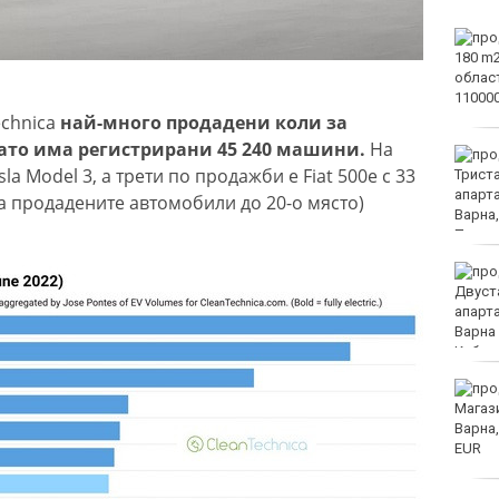
Тъжна вест! Почина
голямо име в
медицината
echnica
най-много продадени коли за
 като има регистрирани 45 240 машини.
На
Златото стигна до 4295
la Model 3, а трети по продажби е Fiat 500e с 33
долара за унция
са продадените автомобили до 20-о място)
Във Варна наградиха
победителите в
Спартакиадата на ВМС
Нови правила пратиха
рекорд на Карлос
Насар в историята