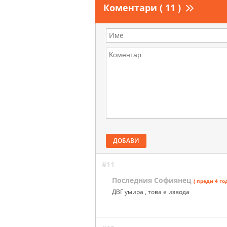
Коментари ( 11 )
ДОБАВИ
#11
Последния Софиянец
( преди 4 го
ДВГ умира , това е извода