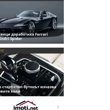
анци доработиха Ferrari
indri Spider
НИ
 старт-стоп бутонът изчезва
овите коли