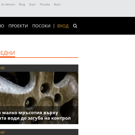
Az-deteto
Blog
Start
Posoka
Boec
НО
ПРОЕКТИ
ПОСОКИ
ВХОД
ЕДНИ
НИ
 малко мръсотия върху
та води до загуба на контрол
НИ