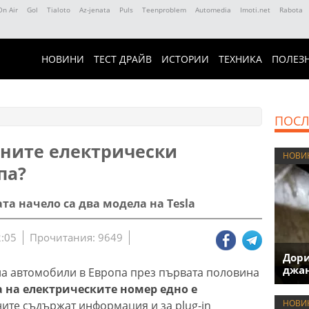
On Air
Gol
Tialoto
Az-jenata
Puls
Teenproblem
Automedia
Imoti.net
Rabota
НОВИНИ
ТЕСТ ДРАЙВ
ИСТОРИИ
ТЕХНИКА
ПОЛЕЗ
ПОСЛ
аните електрически
НОВИ
па?
та начело са два модела на Tesla
2:05
Прочитания: 9649
Дори
джан
на автомобили в Европа през първата половина
а на електрическите номер едно е
НОВИ
ните съдържат информация и за plug-in