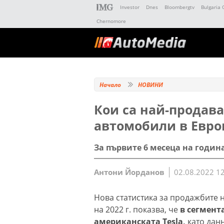
Investor
Dnes
Bloombergtv
Bulgaria 
Chernomore
Начало
НОВИНИ
Кои са най-продав
автомобили в Евро
За първите 6 месеца на година
Антони Йорданов
02.08.2022 1
Нова статистика за продажбите 
на 2022 г. показва, че
в сегмент
американската Tesla,
като дан