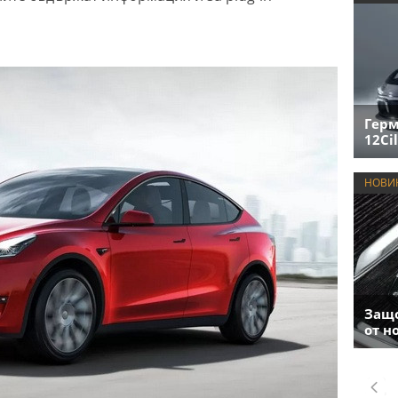
Герм
12Cil
НОВИ
Защо
от н