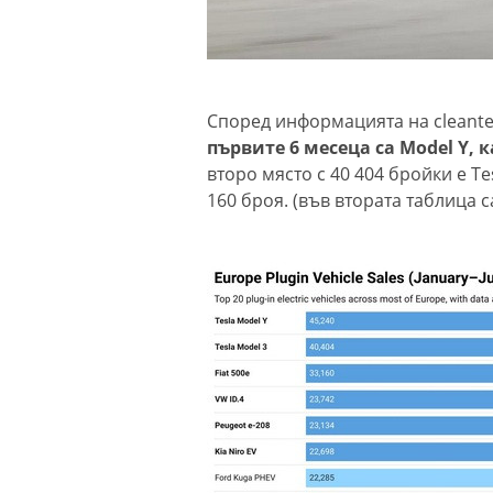
Според информацията на cleant
първите 6 месеца са Model Y,
второ място с 40 404 бройки е Tes
160 броя. (във втората таблица 