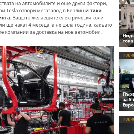
ствата на автомобилите и още други фактори,
ари Tesla отвори мегазавод в Берлин
и така
ията.
Защото желаещите електрически коли
ли ще чакат 4 месеца, а не цяла година, какъвто
ите компании за доставка на нов автомобил.
Нид
тока
НОВИ
Първ
за 5
Евро
НОВИ