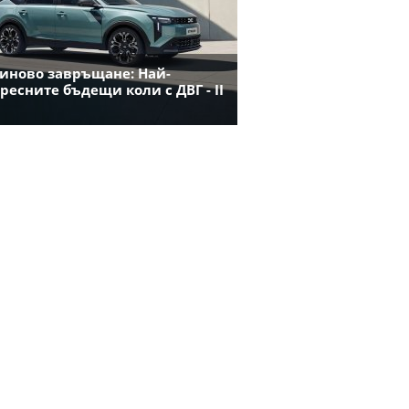
иново завръщане: Най-
ресните бъдещи коли с ДВГ - II