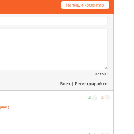
Напиши коментар
0
от 500
Влез
|
Регистрирай се
2
2
дини )