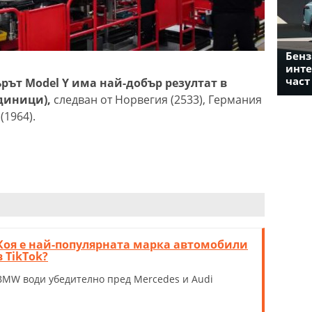
Бенз
инте
част
рът Model Y има най-добър резултат в
диници),
следван от Норвегия (2533), Германия
(1964).
Коя е най-популярната марка автомобили
в TikTok?
BMW води убедително пред Mercedes и Audi