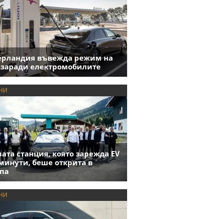
ерландия въвежда режим на
 заради електромобилите
НИ
ата станция, която зарежда EV
 минути, беше открита в
па
НИ