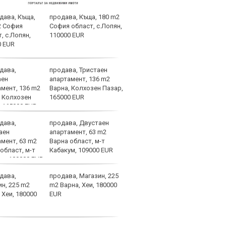
продава, Къща, 180 m2
ЦСКА
София област, с.Лопян,
Мака
110000 EUR
марк
ЦСКА
продава, Тристаен
ЦСКА
апартамент, 136 m2
Тел 
Варна, Колхозен Пазар,
от е
165000 EUR
продава, Двустаен
Хрис
апартамент, 63 m2
над 
Варна област, м-т
ни д
Кабакум, 109000 EUR
увер
останем смирени
продава, Магазин, 225
Край
m2 Варна, Хеи, 180000
Левс
EUR
кара
за Б