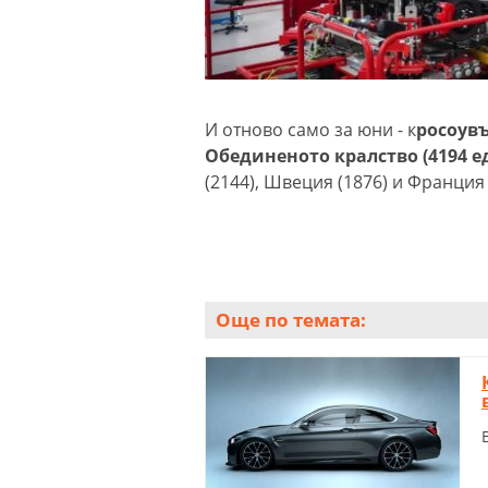
И отново само за юни - к
росоувъ
Обединеното кралство (4194 е
(2144), Швеция (1876) и Франция 
Още по темата: