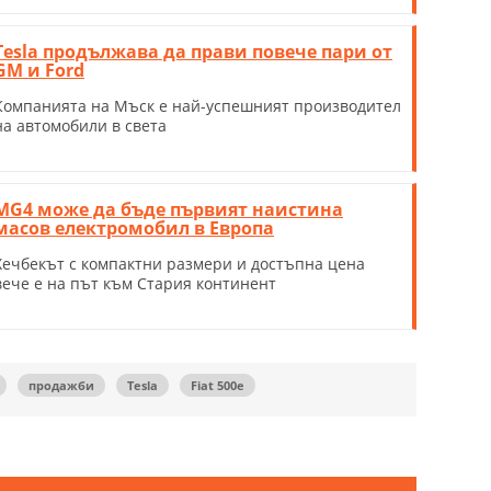
Tesla продължава да прави повече пари от
GM и Ford
Компанията на Мъск е най-успешният производител
на автомобили в света
MG4 може да бъде първият наистина
масов електромобил в Европа
Хечбекът с компактни размери и достъпна цена
вече е на път към Стария континент
продажби
Tesla
Fiat 500e