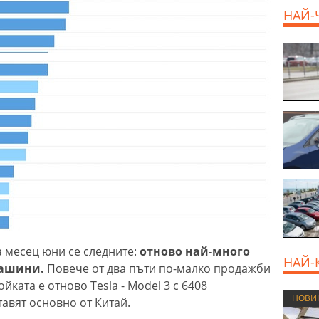
НАЙ-
 месец юни се следните:
отново най-много
НАЙ-
 машини.
Повече от два пъти по-малко продажби
ройката е отново Tesla - Model 3 с 6408
НОВИ
тавят основно от Китай.