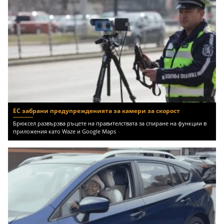
ЕС забрани предупрежденията за камери за скорост
Брюксел развързва ръцете на правителствата за спиране на функции в
приложения като Waze и Google Maps