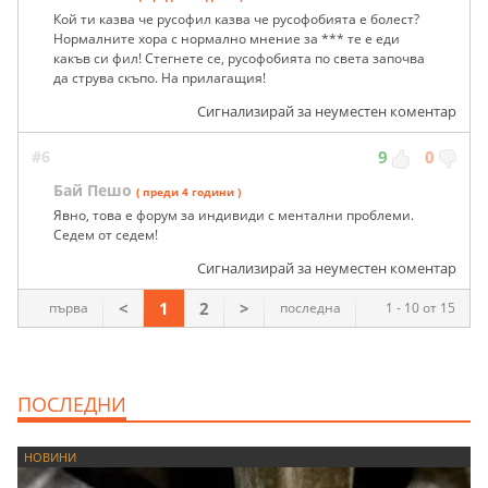
Кой ти казва че русофил казва че русофобията е болест?
Нормалните хора с нормално мнение за *** те е еди
какъв си фил! Стегнете се, русофобията по света започва
да струва скъпо. На прилагащия!
Сигнализирай за неуместен коментар
#6
9
0
Бай Пешо
( преди 4 години )
Явно, това е форум за индивиди с ментални проблеми.
Седем от седем!
Сигнализирай за неуместен коментар
<
1
2
>
първа
последна
1 - 10 от 15
ПОСЛЕДНИ
НОВИНИ