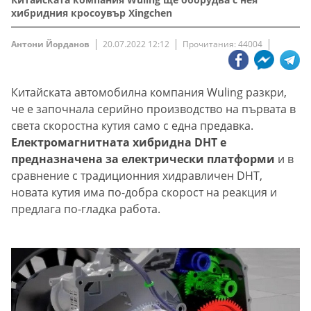
хибридния кросоувър Xingchen
Антони Йорданов
20.07.2022 12:12
Прочитания: 44004
Китайската автомобилна компания Wuling разкри,
че е започнала серийно производство на първата в
света скоростна кутия само с една предавка.
Електромагнитната хибридна DHT е
предназначена за електрически платформи
и в
сравнение с традиционния хидравличен DHT,
новата кутия има по-добра скорост на реакция и
предлага по-гладка работа.