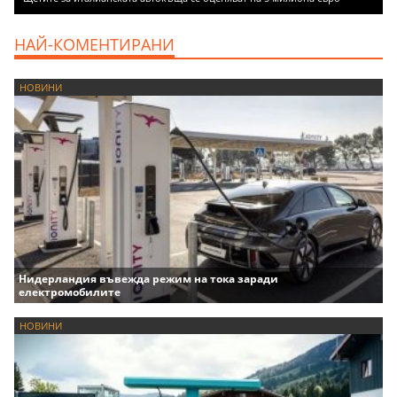
НАЙ-КОМЕНТИРАНИ
НОВИНИ
Нидерландия въвежда режим на тока заради
електромобилите
НОВИНИ