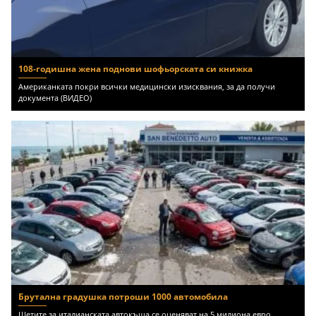
108-годишна жена поднови шофьорската си книжка
Американката покри всички медицински изисквания, за да получи
документа (ВИДЕО)
Брутална градушка потроши 1000 автомобила
Щетите за италианската автокъща се оценяват на 5 милиона евро