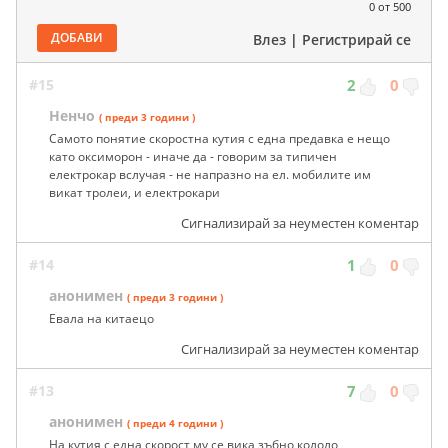
0
от 500
ДОБАВИ
Влез
|
Регистрирай се
#15
2
0
Ненчо
( преди 3 години )
Самото понятие скоростна кутия с една предавка е нещо
като оксиморон - иначе да - говорим за типичен
електрокар вслучая - не напразно на ел. мобилите им
викат тролеи, и електрокари
Сигнализирай за неуместен коментар
#14
1
0
анонимен
( преди 3 години )
Евала на китаецо
Сигнализирай за неуместен коментар
#13
7
0
анонимен
( преди 4 години )
На кутия с една скорост му се вика зъбно кололо