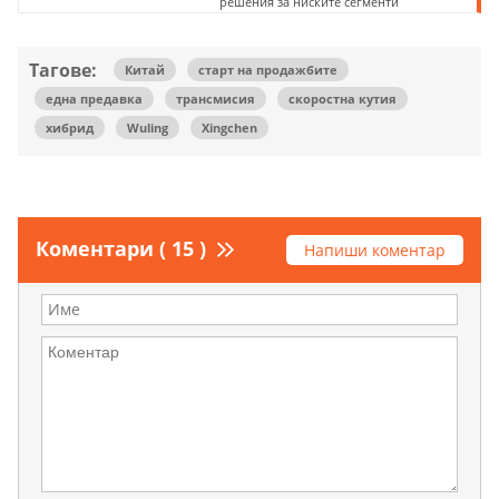
решения за ниските сегменти
Тагове:
Китай
старт на продажбите
една предавка
трансмисия
скоростна кутия
хибрид
Wuling
Xingchen
Коментари ( 15 )
Напиши коментар