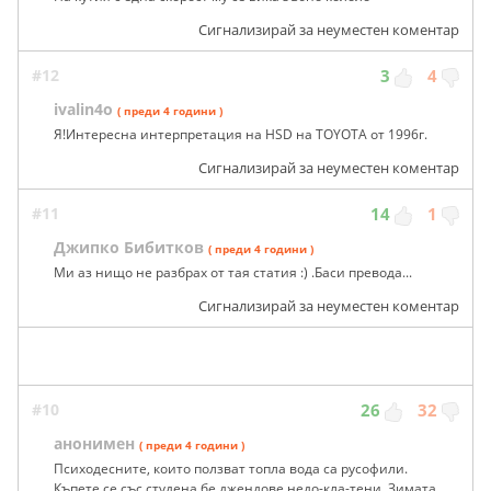
Сигнализирай за неуместен коментар
#12
3
4
ivalin4o
( преди 4 години )
Я!Интересна интерпретация на HSD на TOYOTA от 1996г.
Сигнализирай за неуместен коментар
#11
14
1
Джипко Бибитков
( преди 4 години )
Ми аз нищо не разбрах от тая статия :) .Баси превода...
Сигнализирай за неуместен коментар
#10
26
32
анонимен
( преди 4 години )
Психодесните, които ползват топла вода са русофили.
Къпете се със студена бе джендове недо-кла-тени. Зимата