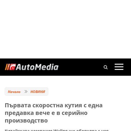
Начало
НОВИНИ
Първата скоростна кутия с една
предавка вече е в серийно
производство
Китайската компания Wuling ще оборудва с нея