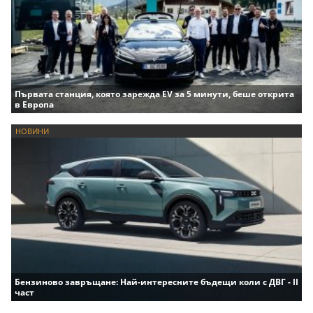
Първата станция, която зарежда EV за 5 минути, беше открита
в Европа
НОВИНИ
Бензиново завръщане: Най-интересните бъдещи коли с ДВГ - II
част