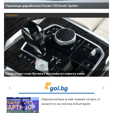
Германци доработиха Ferrari 12Cilindri Spider
НОВИНИ
Защо старт-стоп бутонът изчезва от новите коли
Левски излиза в най-тежкия си мач от
началото на сезона в България