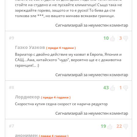
стойте на студено и не пускайте климатици! Също така не
зареждайте гориво, защото и то е руско! То бива да сте
толкова зле ***, но вашето минава всякакви граници.
Сигнализирай за неуместен коментар
#9
10
3
Газко Уазков
( преди 4 години )
Вариатор с двойно действие му казват в Европа, Япония и
САЩ....Ама, китайското "чудо", вероятно ще е с доживотна
гаранция!... :)
Сигнализирай за неуместен коментар
#8
43
1
Лорднекор
( преди 4 години )
Скоростна кутия седна скорост се нарича редуктор
Сигнализирай за неуместен коментар
#7
19
22
анонимен
( преди 4 години )