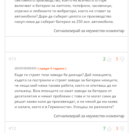
световното производство, които на всичкото отгоре
включват и батерии за лаптопи, телефони, часовници,
играчки и любимите ти вибратори, които не стават за
автомобили? Дори да съберат цялото си производство
накуп няма да съберат батерии за 250 хил. автомобила.
Сигнализирай за неуместен коментар
#13
2
5
анонимен
( преди 4 години )
Къде ги строят тези заводи бе дженди? Дай локацията,
където са построили и строят заводи за батерии немците,
че нещо май няма такава работа, както се опитваш да ни
излъжеш. Виж японците си имат заводи за батерии от
десетилетия и нямат проблеми с това и те могат сами да
решат какви коли да произвеждат, а не някой да им казва
и налага, както е в Германистан. Усещаш ли разликата?
Сигнализирай за неуместен коментар
#12
7
3