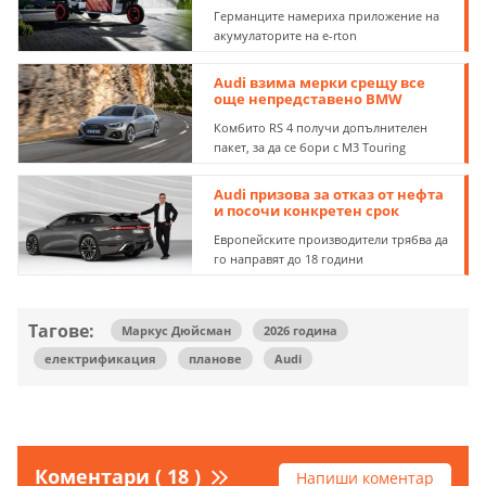
Германците намериха приложение на
акумулаторите на e-rton
Audi взима мерки срещу все
още непредставено BMW
Комбито RS 4 получи допълнителен
пакет, за да се бори с M3 Touring
Audi призова за отказ от нефта
и посочи конкретен срок
Европейските производители трябва да
го направят до 18 години
Тагове:
Маркус Дюйсман
2026 година
електрификация
планове
Audi
Коментари ( 18 )
Напиши коментар