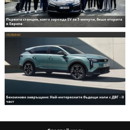
Първата станция, която зарежда EV за 5 минути, беше открита
в Европа
НОВИНИ
Бензиново завръщане: Най-интересните бъдещи коли с ДВГ - II
част