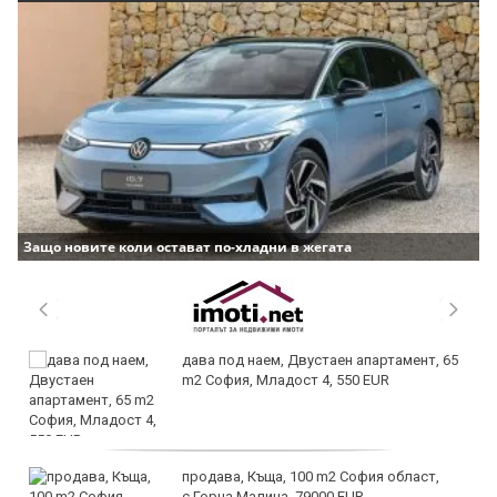
Защо новите коли остават по-хладни в жегата
дава под наем, Двустаен апартамент, 65
m2 София, Младост 4, 550 EUR
продава, Къща, 100 m2 София област,
с.Горна Малина, 79000 EUR