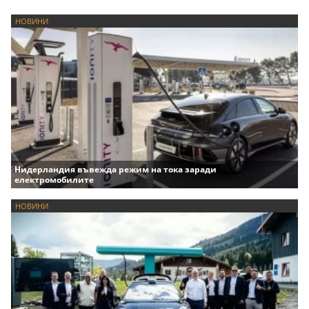
НОВИНИ
Нидерландия въвежда режим на тока заради
електромобилите
НОВИНИ