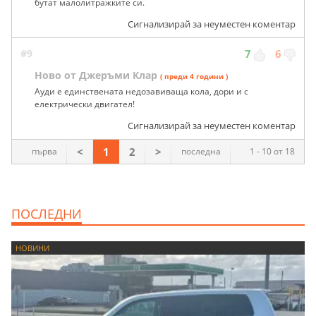
бутат малолитражките си.
Сигнализирай за неуместен коментар
#9
7
6
Ново от Джеръми Клар
( преди 4 години )
Ауди е единствената недозавиваща кола, дори и с
електрически двигател!
Сигнализирай за неуместен коментар
<
1
2
>
първа
последна
1 - 10 от 18
ПОСЛЕДНИ
НОВИНИ