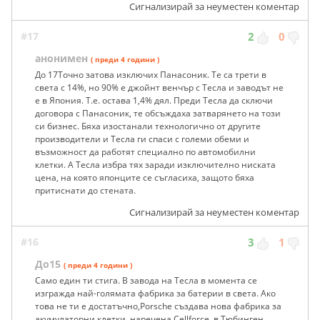
Сигнализирай за неуместен коментар
#17
2
0
анонимен
( преди 4 години )
До 17Точно затова изключих Панасоник. Те са трети в
света с 14%, но 90% е джойнт венчър с Тесла и заводът не
е в Япония. Т.е. остава 1,4% дял. Преди Тесла да сключи
договора с Панасоник, те обсъждаха затварянето на този
си бизнес. Бяха изостанали технологично от другите
производители и Тесла ги спаси с големи обеми и
възможност да работят специално по автомобилни
клетки. А Тесла избра тях заради изключително ниската
цена, на която японците се съгласиха, защото бяха
притиснати до стената.
Сигнализирай за неуместен коментар
#16
3
1
До15
( преди 4 години )
Само един ти стига. В завода на Тесла в момента се
изгражда най-голямата фабрика за батерии в света. Ако
това не ти е достатъчно,Porsche създава нова фабрика за
акумулаторни клетки, наречена Cellforce, в Тюбинген,