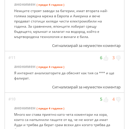
анонимен
( преди 4 години )
Немците строят заводи за батерии, имат втората най-
голяма зарядна мрежа в Европа и Америка и вече
продават стотици хиляди чисти електромобили на
година. За сравнение, японците лобират срещу
бъдещето, мрънкат и залагат на водород, който е
мъртвородена технология и винаги е била.
Сигнализирай за неуместен коментар
#11
6
3
анонимен
( преди 4 години )
Я интернет анализаторите да обяснят как тия са *** и ще
фалират.
Сигнализирай за неуместен коментар
#10
5
4
анонимен
( преди 4 години )
Много ми става приятно като чета коментари на хора,
които са напълнили гащите от яд, че не могат да имат
Ауди и трябва да берат срам всеки ден когато трябва да