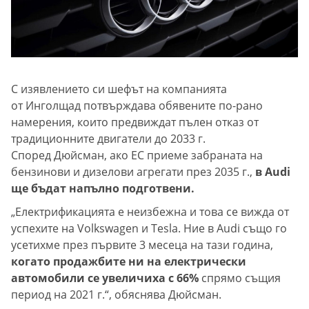
С изявлението си шефът на компанията
от Инголщад потвърждава обявените по-рано
намерения, които предвиждат пълен отказ от
традиционните двигатели до 2033 г.
Според Дюйсман, ако ЕС приеме забраната на
бензинови и дизелови агрегати през 2035 г.,
в Audi
ще бъдат напълно подготвени.
„Електрификацията е неизбежна и това се вижда от
успехите на Volkswagen и Tesla. Ние в Audi също го
усетихме през първите 3 месеца на тази година,
когато продажбите ни на електрически
автомобили се увеличиха с 66%
спрямо същия
период на 2021 г.“, обяснява Дюйсман.