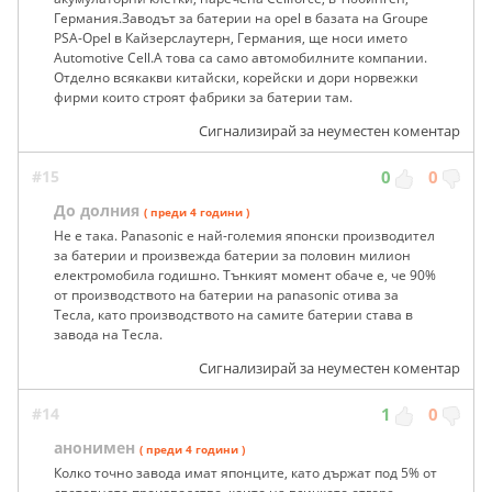
Германия.Заводът за батерии на opel в базата на Groupe
PSA-Opel в Кайзерслаутерн, Германия, ще носи името
Automotive Cell.А това са само автомобилните компании.
Отделно всякакви китайски, корейски и дори норвежки
фирми които строят фабрики за батерии там.
Сигнализирай за неуместен коментар
#15
0
0
До долния
( преди 4 години )
Не е така. Panasonic е най-големия японски производител
за батерии и произвежда батерии за половин милион
електромобила годишно. Тънкият момент обаче е, че 90%
от производството на батерии на panasonic отива за
Тесла, като производството на самите батерии става в
завода на Тесла.
Сигнализирай за неуместен коментар
#14
1
0
анонимен
( преди 4 години )
Колко точно завода имат японците, като държат под 5% от