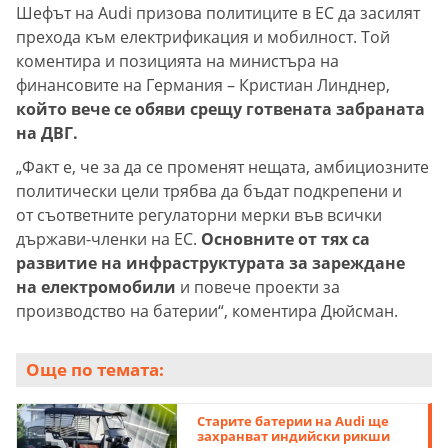
Шефът на Audi призова политиците в ЕС да засилят
прехода към електрификация и мобилност. Той
коментира и позицията на министъра на
финансовите на Германия – Кристиан Линднер,
който вече се обяви срещу готвената забраната
на ДВГ.
„Факт е, че за да се променят нещата, амбициозните
политически цели трябва да бъдат подкрепени и
от съответните регулаторни мерки във всички
държави-членки на ЕС.
Основните от тях са
развитие на инфраструктурата за зареждане
на електромобили
и повече проекти за
производство на батерии“, коментира Дюйсман.
Още по темата:
Старите батерии на Audi ще
захранват индийски рикши