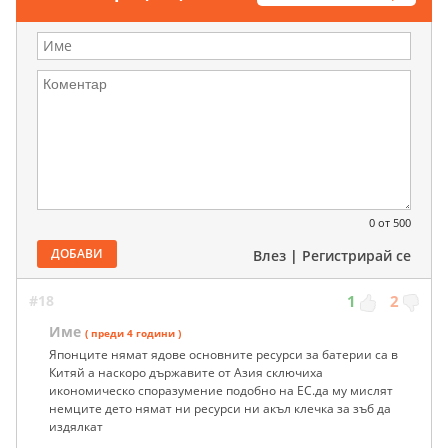
0
от 500
ДОБАВИ
Влез
|
Регистрирай се
#18
1
2
Име
( преди 4 години )
Японците нямат ядове основните ресурси за батерии са в
Китяй а наскоро държавите от Азия сключиха
икономическо споразумение подобно на ЕС.да му мислят
немците дето нямат ни ресурси ни акъл клечка за зъб да
издялкат