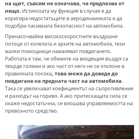
на щит, съвсем не означава, че предпазва от
нещо.
Истинската му функция в случая е да
коригира недостатъците в аеродинамиката и да
подобри пасивната безопасност на автомобила.
Пренасочвайки високоскоростните въздушни
потоци от колелата и арките на автомобила, тези
малки помощници намаляват повдигането.
Работата е там, че обемите на входящия въздух са
твърде големи и ако част от него не се отклони в
правилната посока
, това може да доведе до
повдигане на предната част на автомобила
.
Така се увеличават коефициентът на съпротивление
и разходът на гориво. А ако притискащата сила се
окаже недостатъчна, се влошава управляемостта на
превозното средство.