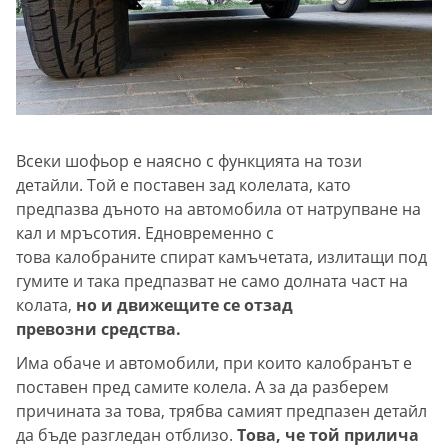
Всеки шофьор е наясно с функцията на този
детайли. Той е поставен зад колелата, като
предпазва дъното на автомобила от натрупване на
кал и мръсотия. Едновременно с
това калобраните спират камъчетата, излитащи под
гумите и така предпазват не само долната част на
колата,
но и движещите се отзад
превозни средства.
Има обаче и автомобили, при които калобранът е
поставен пред самите колела. А за да разберем
причината за това, трябва самият предпазен детайл
да бъде разгледан отблизо.
Това, че той прилича