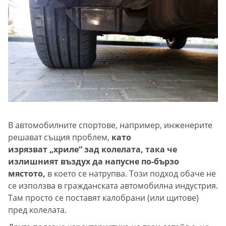
В автомобилните спортове, например, инженерите
решават същия проблем,
като
изрязват „хриле“ зад колелата, така че
излишният въздух да напусне по-бързо
мястото,
в което се натрупва. Този подход обаче не
се използва в гражданската автомобилна индустрия.
Там просто се поставят калобрани (или щитове)
пред колелата.