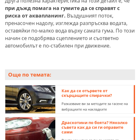
Друга полезна характеристика на този детайл е, че
при дъжд помага на гумите да се справят с
риска от аквапланинг.
Въздушният поток,
пренасочен надолу, изглежда разпръсква водата,
оставяйки по-малко вода върху самата гума. По този
начин се подобрява сцеплението и съответно
автомобилът е по-стабилен при движение.
Още по темата:
Как да се отървете от
скърцащите спирачки?
Разказваме ви за методите за гасене на
вибрациите на накладките
Драскотини по боята? Няколко
съвета как да си ги оправите
сами