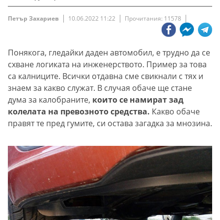
Петър Захариев
10.06.2022 11:22
Прочитания: 11578
Понякога, гледайки даден автомобил, е трудно да се
схване логиката на инженерството. Пример за това
са калниците. Всички отдавна сме свикнали с тях и
знаем за какво служат. В случая обаче ще стане
дума за калобраните,
които се намират зад
колелата на превозното средства.
Какво обаче
правят те пред гумите, си остава загадка за мнозина.