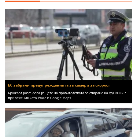
ЕС забрани предупрежденията за камери за скорост
Брюксел развързва ръцете на правителствата за спиране на функции в
приложения като Waze и Google Maps