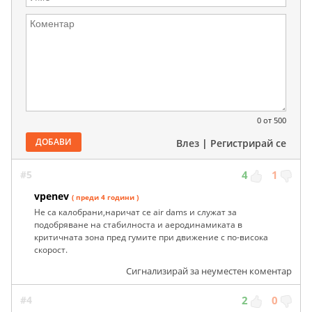
0
от 500
ДОБАВИ
Влез
|
Регистрирай се
#5
4
1
vpenev
( преди 4 години )
Не са калобрани,наричат се air dams и служат за
подобряване на стабилноста и аеродинамиката в
критичната зона пред гумите при движение с по-висока
скорост.
Сигнализирай за неуместен коментар
#4
2
0