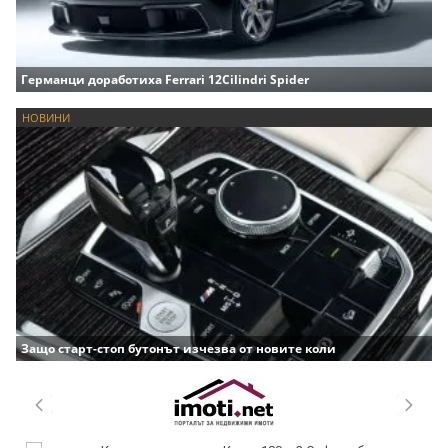
Германци доработиха Ferrari 12Cilindri Spider
НОВИНИ
Защо старт-стоп бутонът изчезва от новите коли