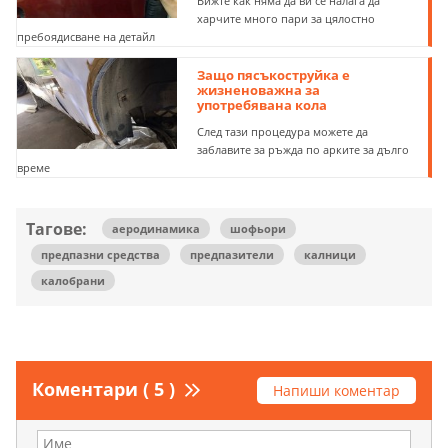
Вижте как няма да ви се налага да
харчите много пари за цялостно
пребоядисване на детайл
Защо пясъкоструйка е
жизненоважна за
употребявана кола
След тази процедура можете да
заблавите за ръжда по арките за дълго
време
Тагове:
аеродинамика
шофьори
предпазни средства
предпазители
калници
калобрани
Коментари ( 5 )
Напиши коментар