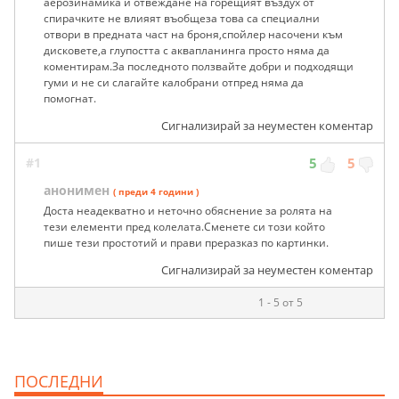
аерозинамика и отвеждане на горещият въздух от
спирачките не влияят въобщеза това са специални
отвори в предната част на броня,спойлер насочени към
дисковете,а глупостта с аквапланинга просто няма да
коментирам.За последното ползвайте добри и подходящи
гуми и не си слагайте калобрани отпред няма да
помогнат.
Сигнализирай за неуместен коментар
#1
5
5
анонимен
( преди 4 години )
Доста неадекватно и неточно обяснение за ролята на
тези елементи пред колелата.Сменете си този който
пише тези простотий и прави преразказ по картинки.
Сигнализирай за неуместен коментар
1 - 5 от 5
ПОСЛЕДНИ