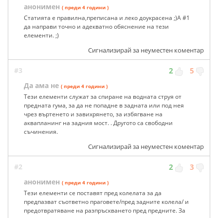
анонимен
( преди 4 години )
Статията е правилна,преписана и леко доукрасена ;)А #1
да направи точно и адекватно обяснение на тези
елементи. ;)
Сигнализирай за неуместен коментар
#3
2
5
Да ама не
( преди 4 години )
Тези елементи служат за спиране на водната струя от
предната гума, за да не попадне в задната или под нея
чрез въртенето и завихрянето, за избягване на
аквапланинг на задния мост. . Другото са свободни
съчинения.
Сигнализирай за неуместен коментар
#2
2
3
анонимен
( преди 4 години )
Тези елементи се поставят пред колелата за да
предпазват съответно праговете/пред задните колела/ и
предотвратяване на разпръскването пред предните. За