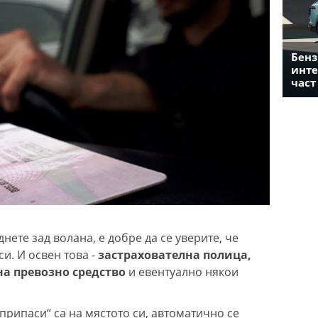
Бенз
инте
част
днете зад волана, е добре да се уверите, че
и. И освен това -
застрахователна полица,
на превозно средство
и евентуално някои
еприпаси“ са на мястото си, автоматично се