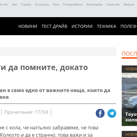
On Air
Gol
Tialoto
Az-jenata
Puls
Teenproblem
Automedia
Imoti.net
Rabota
НОВИНИ
ТЕСТ ДРАЙВ
ИСТОРИИ
ТЕХНИКА
ПОЛЕЗ
ПОСЛ
и да помните, докато
НОВИ
ан е само едно от важните неща, които да
лана
Прочитания: 17769
Toyo
кило
е с кола, че напълно забравяме, че това
Колкото и да е странно, това важи и за
НОВИ