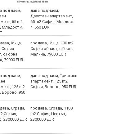
дава под наем,
Спор
Двустаен апартамент,
днес
65 m2 София, Младост
4, 550 EUR
продава, Къща, 100 m2
Мачо
София област, с.Горна
теле
Малина, 79000 EUR
авгу
дава под наем, Тристаен
Вела
апартамент, 125 m2
Левс
София, Борово, 950 EUR
наре
продава, Сграда, 1100
Коси
m2 София, Център,
взем
2300000 EUR