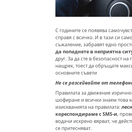
С годините се появява самочувст
справя с всичко. И в тази си са
съжаление, забравят едно прос
да попаднете в неприятна си
друг. За да сте в безопасност на
нащрек, тоест да обръщате макс
основните съвети
Не се разсейвайте от телефон
Правилата за движение изрично 
шофиране и всички знаем това м
изискванията на правилата:
лес
кореспондираме с SMS-и
, пров
водачи искрено вярват, че дейст
се притесняват.