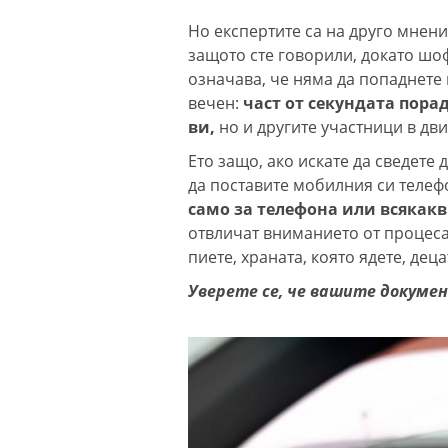
Но експертите са на друго мнени
защото сте говорили, докато шо
означава, че няма да попаднете 
вечен:
част от секундата пора
ви,
но и другите участници в дв
Ето защо, ако искате да сведет
да поставите мобилния си телеф
само за телефона или всякак
отвличат вниманието от процеса
пиете, храната, която ядете, деца
Уверете се, че вашите докумен