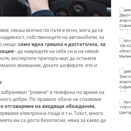
Двоен ръст на чревните
инфекции за седмица
във Варненско
вие, сякаш всичко по пътя е ясно, мога да се
монадеяност, собствениците на автомобили, за
Вечерен крос ще се
то нещо:
само една грешка е достатъчна, за
проведе тази събота в
туация
- да навредите на себе си и на някой
Морската градина на
Варна
 пътя, експертите препоръчват да останете
имално внимание, докато шофирате. ето и
Тази събота: откриват
ловния сезон за пернат
а
дивеч
забраняват "ровене" в телефона по време на
ного добре. По правило обаче не спазваме
ФК Девня гостува на
но отговаряме на входящи обаждания,
Атлетик (Провадия) за
еряваме електронна поща и т.н. Тоест, много
Аматьорската купа
вията им са доста безопасни, няма за какво да