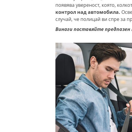
появява увереност, която, колкот
контрол над автомобила.
Осве
случай, че полицай ви спре за п
Винаги поставяйте предпазен 