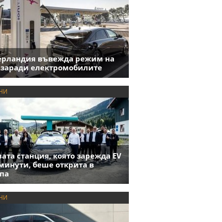
ерландия въвежда режим на
 заради електромобилите
НИ
ата станция, която зарежда EV
 минути, беше открита в
па
НИ