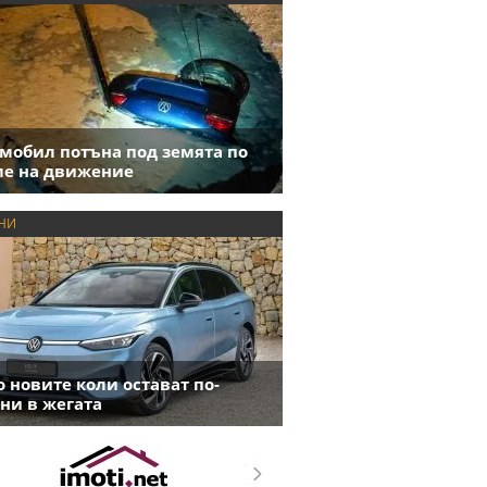
мобил потъна под земята по
е на движение
НИ
 новите коли остават по-
ни в жегата