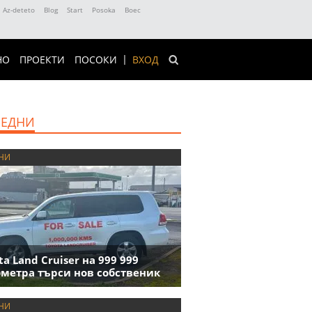
Az-deteto
Blog
Start
Posoka
Boec
НО
ПРОЕКТИ
ПОСОКИ
ВХОД
ЕДНИ
НИ
ta Land Cruiser на 999 999
метра търси нов собственик
НИ