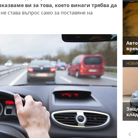
зказваме ви за това, което винаги трябва да
 не става въпрос само за поставяне на
Авто
врем
НОВИ
Защо
хлад