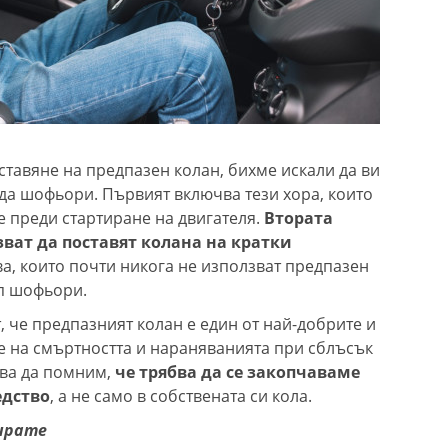
ставяне на предпазен колан, бихме искали да ви
ида шофьори. Първият включва тези хора, които
е преди стартиране на двигателя.
Втората
зват да поставят колана на кратки
ва, които почти никога не използват предпазен
ип шофьори.
 че предпазният колан е един от най-добрите и
е на смъртността и нараняванията при сблъсък
бва да помним,
че трябва да се закопчаваме
едство
, а не само в собствената си кола.
фирате