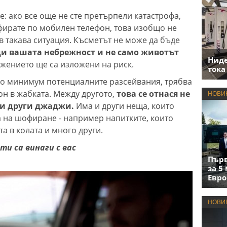
е: ако все още не сте претърпели катастрофа,
фирате по мобилен телефон, това изобщо не
в такава ситуация. Късметът не може да бъде
ди вашата небрежност и не само животът
Нид
ижението ще са изложени на риск.
тока
е до минимум потенциалните разсейвания, трябва
он в жабката. Между другото,
това се отнася не
НОВИ
ви други джаджи.
Има и други неща, които
 на шофиране - например напитките, които
та в колата и много други.
ти са винаги с вас
Първ
за 5
Евро
НОВИ