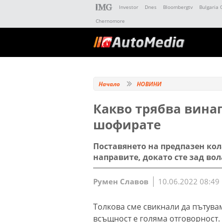
Investor
Dnes
Bloombergtv
Bulgaria 
Chernomore
Начало
НОВИНИ
Какво трябва винаг
шофирате
Поставянето на предпазен кол
направите, докато сте зад во
Румен Славов
10.06.2022 08:49
Толкова сме свикнали да пътувам
всъщност е голяма отговорност. 