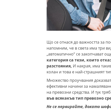
Що се отнася до важността за по
напомним, че в света има три в
„автоматично“ се закопчават ощ
категория са тези, които отка
разстояния,
И накрая, има таки
колан и това е най-страшният т
Множество проучвания доказват,
ефективни начини за намаляван
на превозни средства. И тук тря
във всякакъв тип превозно ср
Не се нервирайте, докато шо