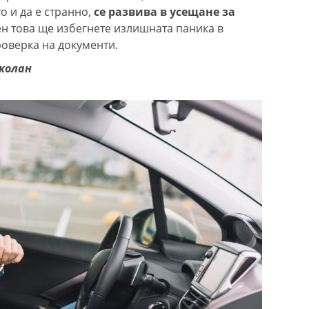
о и да е странно,
се развива в усещане за
н това ще избегнете излишната паника в
роверка на документи.
колан