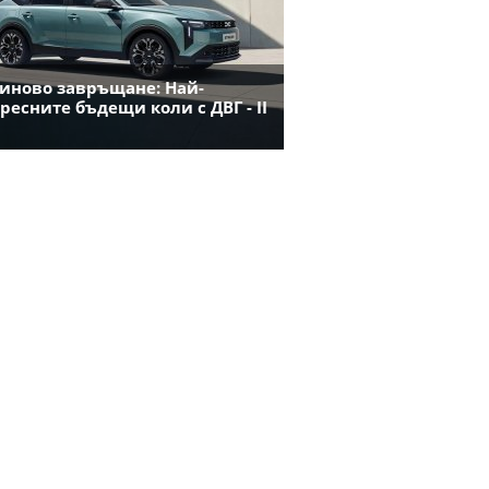
иново завръщане: Най-
ресните бъдещи коли с ДВГ - II