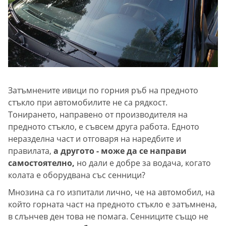
Затъмнените ивици по горния ръб на предното
стъкло при автомобилите не са рядкост.
Тонирането, направено от производителя на
предното стъкло, е съвсем друга работа. Едното
неразделна част и отговаря на наредбите и
правилата,
а другото - може да се направи
самостоятелно,
но дали е добре за водача, когато
колата е оборудвана със сенници?
Мнозина са го изпитали лично, че на автомобил, на
който горната част на предното стъкло е затъмнена,
в слънчев ден това не помага. Сенниците също не