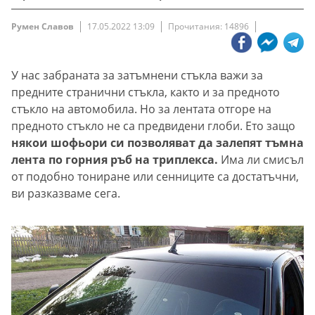
Румен Славов
17.05.2022 13:09
Прочитания: 14896
У нас забраната за затъмнени стъкла важи за
предните странични стъкла, както и за предното
стъкло на автомобила. Но за лентата отгоре на
предното стъкло не са предвидени глоби. Ето защо
някои шофьори си позволяват да залепят тъмна
лента по горния ръб на триплекса.
Има ли смисъл
от подобно тониране или сенниците са достатъчни,
ви разказваме сега.