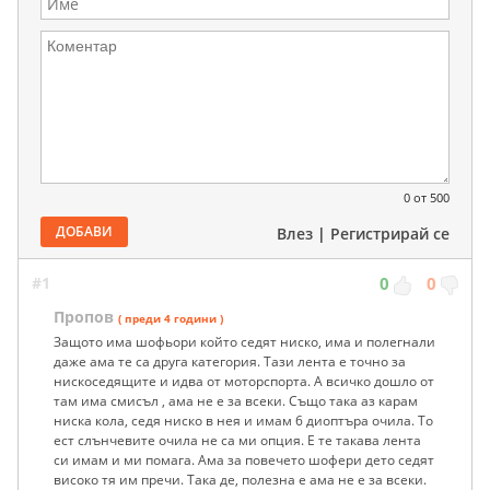
0
от 500
ДОБАВИ
Влез
|
Регистрирай се
#1
0
0
Пропов
( преди 4 години )
Защото има шофьори който седят ниско, има и полегнали
даже ама те са друга категория. Тази лента е точно за
нискоседящите и идва от моторспорта. А всичко дошло от
там има смисъл , ама не е за всеки. Също така аз карам
ниска кола, седя ниско в нея и имам 6 диоптъра очила. То
ест слънчевите очила не са ми опция. Е те такава лента
си имам и ми помага. Ама за повечето шофери дето седят
високо тя им пречи. Така де, полезна е ама не е за всеки.