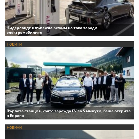
Нидерландия въвежда режим на тока заради
електромобилите
НОВИНИ
Първата станция, която зарежда EV за 5 минути, беше открита
в Европа
НОВИНИ