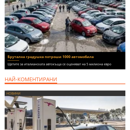
Брутална градушка потроши 1000 автомобила
Щетите за италианската автокъща се оценяват на 5 милиона евро
НАЙ-КОМЕНТИРАНИ
НОВИНИ