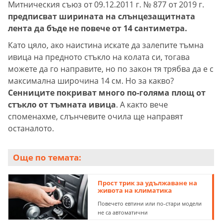
Митническия съюз от 09.12.2011 г. № 877 от 2019 г.
предписват ширината на слънцезащитната
лента да бъде не повече от 14 сантиметра.
Като цяло, ако наистина искате да залепите тъмна
ивица на предното стъкло на колата си, тогава
можете да го направите, но по закон тя трябва да е с
максимална широчина 14 см. Но за какво?
Сенниците покриват много по-голяма площ от
стъкло от тъмната ивица
. А както вече
споменахме, слънчевите очила ще направят
останалото.
Още по темата:
Прост трик за удължаване на
живота на климатика
Повечето евтини или по-стари модели
не са автоматични