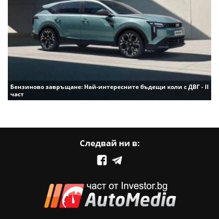
Бензиново завръщане: Най-интересните бъдещи коли с ДВГ - II
част
Следвай ни в: