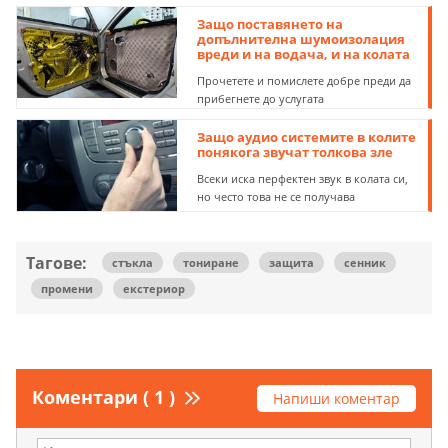
Защо поставянето на
допълнителна шумоизолация
вреди и на водача, и на колата
Прочетете и помислете добре преди да
прибегнете до услугата
Защо аудио системите в колите
понякога звучат толкова зле
Всеки иска перфектен звук в колата си,
но често това не се получава
Тагове:
стъкла
тониране
защита
сенник
промени
екстериор
Коментари ( 1 )
Напиши коментар