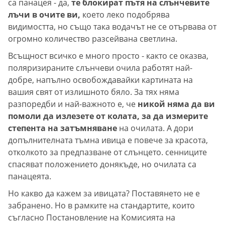
са панацея - да,
те блокират пътя на слънчевите
лъчи в очите ви,
което леко подобрява
видимостта, но също така водачът не се отървава от
огромно количество разсейвана светлина.
Всъщност всичко е много просто - както се оказва,
поляризираните слънчеви очила работят най-
добре, напълно освобождавайки картината на
вашия свят от излишното бяло. За тях няма
разпоредби и най-важното е, че
никой няма да ви
помоли да излезете от колата, за да измерите
степента на затъмняване
на очилата. А дори
допълнителната тъмна ивица е повече за красота,
отколкото за предпазване от слънцето. сенниците
спасяват положението донякъде, но очилата са
панацеята.
Но какво да кажем за ивицата? Поставянето не е
забранено. Но в рамките на стандартите, които
съгласно Постановление на Комисията на