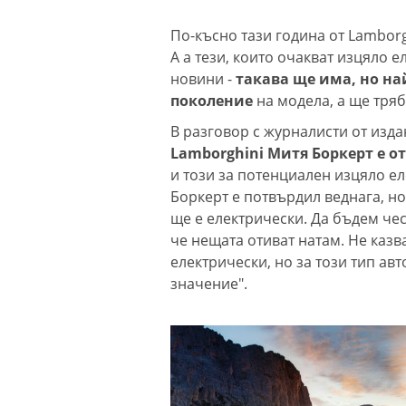
По-късно тази година от Lamborg
А а тези, които очакват изцяло 
новини -
такава ще има, но на
поколение
на модела, а ще тряб
В разговор с журналисти от изда
Lamborghini Митя Боркерт е о
и този за потенциален изцяло е
Боркерт е потвърдил веднага, но
ще е електрически. Да бъдем чес
че нещата отиват натам. Не казв
електрически, но за този тип ав
значение".