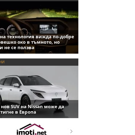
на технология вижда по-добре
овешко око в тъмното, но
и не се ползва
НИ
 нов SUV на Nissan може да
тигне в Европа