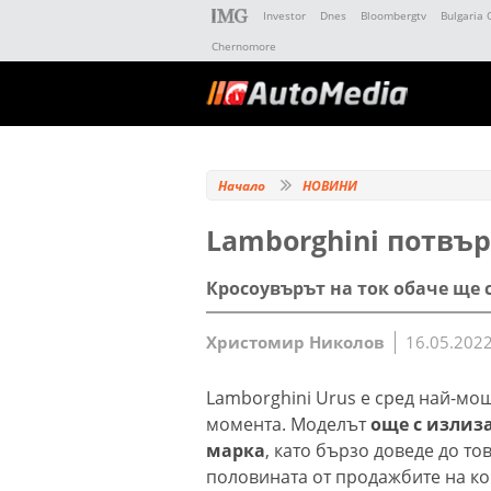
Investor
Dnes
Bloombergtv
Bulgaria 
Chernomore
Начало
НОВИНИ
Lamborghini потвъ
Кросоувърът на ток обаче ще 
Христомир Николов
16.05.2022
Lamborghini Urus е сред най-мо
момента. Моделът
още с излиза
марка
, като бързо доведе до то
половината от продажбите на к