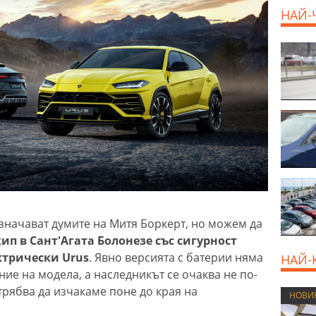
НАЙ-
означават думите на Митя Боркерт, но можем да
п в Сант'Агата Болонезе със сигурност
ктрически Urus
. Явно версията с батерии няма
НАЙ-
ние на модела, а наследникът се очаква не по-
 трябва да изчакаме поне до края на
НОВИ