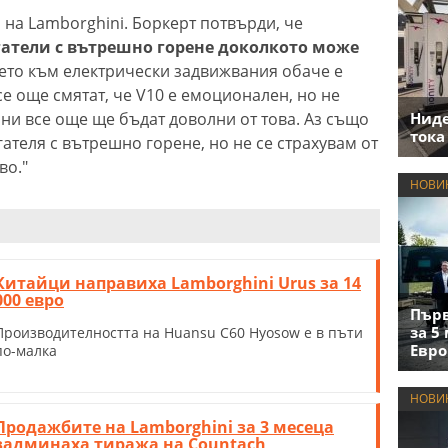
 на Lamborghini. Боркерт потвърди, че
атели с вътрешно горене доколкото може
ето към електрически задвижвания обаче е
е още смятат, че V10 е емоционален, но не
ни все още ще бъдат доволни от това. Аз също
Нид
тока
гателя с вътрешно горене, но не се страхувам от
во."
НОВИ
Китайци направиха Lamborghini Urus за 14
000 евро
Първ
за 5
Производителността на Huansu C60 Hyosow е в пъти
Евро
по-малка
НОВИ
Продажбите на Lamborghini за 3 месеца
задминаха тиража на Countach