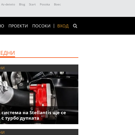
Az-deteto
Blog
Start
Posoka
Boec
НО
ПРОЕКТИ
ПОСОКИ
ВХОД
ЕДНИ
НИ
 система на Stellantis ще се
 с турбо дупката
НИ