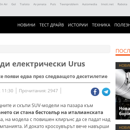
On Air
Gol
Tialoto
Az-jenata
Puls
Teenproblem
Automedia
Imoti.net
Rabota
НОВИНИ
ТЕСТ ДРАЙВ
ИСТОРИИ
ТЕХНИКА
ПОЛЕЗ
ПОСЛ
рди електрически Urus
НОВИ
се появи едва през следващото десетилетие
 11:30
Прочитания: 2947
щните и скъпи SUV-модели на пазара към
Нова
нето си стана бестселър на италианската
бори
ва, на модела с повишен клирънс да се падат над
омпанията. И докато кросоувърът вече навърши
НОВИ