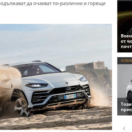
продължават да очакват по-различни и горещи
Воен
от ч
почт
НОВИ
Този
прис