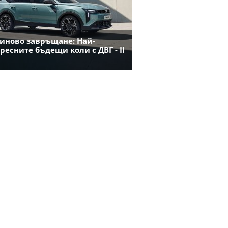
иново завръщане: Най-
ресните бъдещи коли с ДВГ - II