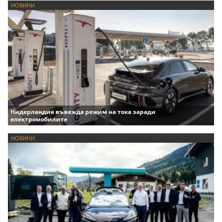
НОВИНИ
Нидерландия въвежда режим на тока заради
електромобилите
НОВИНИ