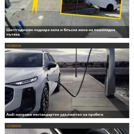
Шестгодишен подкара кола и блъсна жена на пешеходна
пътека
НОВИНИ
Audi направи нестандартен удължител на пробега
НОВИНИ