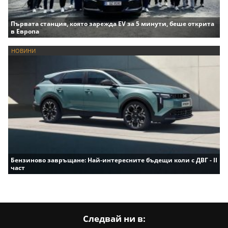
Първата станция, която зарежда EV за 5 минути, беше открита
в Европа
НОВИНИ
Бензиново завръщане: Най-интересните бъдещи коли с ДВГ - II
част
Следвай ни в: