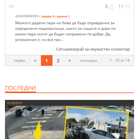
#5
3
11
анонимен
( преди 4 години )
Малкото дадени пари не бива да бъде оправдание за
определени недомислици, които за същите и дори по-
малко пари могат да бъдат направени по-добре. Да,
успокоение е, но все пак...
Сигнализирай за неуместен коментар
<
1
2
>
първа
последна
1 - 10 от 14
ПОСЛЕДНИ
НОВИНИ