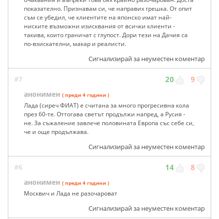
показателно. Признавам си, че направих грешка. От опит
съм се убедил, че клиентите на японско имат най-
ниските възможни изисквания от всички клиенти -
такива, които граничат с глупост. Дори тези на Дачия са
по-взискателни, макар и реалисти.
Сигнализирай за неуместен коментар
#7
20
9
анонимен
( преди 4 години )
Лада (сиреч ФИАТ) е считана за много прогресивна кола
през 60-те. Оттогава светът продължи напред, а Русия -
не. За съжаление завлече половината Европа със себе си,
че и още продължава.
Сигнализирай за неуместен коментар
#6
14
8
анонимен
( преди 4 години )
Москвич и Лада не разочароват
Сигнализирай за неуместен коментар