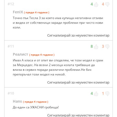
#12
4
4
FenIX
( преди 4 години )
Точно пък Тесла 3 за която има купища негативни отзиви
и видеа от собственици заради проблеми при чисто нови
коли.
Сигнализирай за неуместен коментар
#11
8
3
Реалист
( преди 4 години )
Имах А класа и от опит ви споделям, че този модел е срам
за Мерцедес. На всеки 2 месеца колата трябваше да
влиза в сервиз поради различни проблеми.Не бих
препоръчал този модел на никой.
Сигнализирай за неуместен коментар
#10
4
1
Hans
( преди 4 години )
До един са УЖАСНИ гробища!
Сигнализирай за неуместен коментар