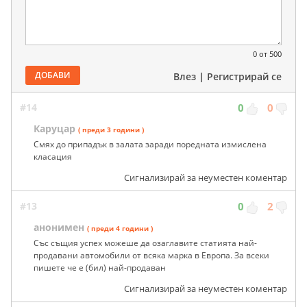
0
от 500
ДОБАВИ
Влез
|
Регистрирай се
#14
0
0
Каруцар
( преди 3 години )
Смях до припадък в залата заради поредната измислена
класация
Сигнализирай за неуместен коментар
#13
0
2
анонимен
( преди 4 години )
Със същия успех можеше да озаглавите статията най-
продавани автомобили от всяка марка в Европа. За всеки
пишете че е (бил) най-продаван
Сигнализирай за неуместен коментар