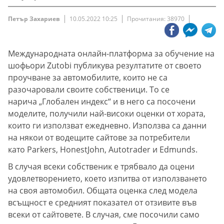
Петър Захариев
10.05.2022 10:25
Прочитания: 38970
Международната онлайн-платформа за обучение на
шофьори Zutobi публикува резултатите от своето
проучване за автомобилите, които не са
разочаровали своите собственици. То се
нарича „Глобален индекс“ и в него са посочени
моделите, получили най-високи оценки от хората,
които ги използват ежедневно. Използва са данни
на някои от водещите сайтове за потребители
като Parkers, HonestJohn, Autotrader и Edmunds.
В случая всеки собственик е трябвало да оцени
удовлетворението, което изпитва от използването
на своя автомобил. Общата оценка след модела
всъщност е средният показател от отзивите във
всеки от сайтовете. В случая, сме посочили само