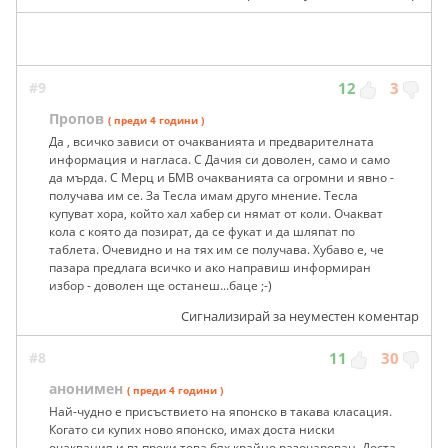
#9
12
3
Пропов
( преди 4 години )
Да , всичко зависи от очакванията и предварителната
информация и нагласа. С Дачия си доволен, само и само
да мърда. С Мерц и БМВ очакванията са огромни и явно -
получава им се. За Тесла имам друго мнение. Тесла
купуват хора, който хал хабер си нямат от коли. Очакват
кола с която да позират, да се фукат и да шляпат по
таблета. Очевидно и на тях им се получава. Хубаво е, че
пазара предлага всичко и ако направиш информиран
избор - доволен ще останеш...баце ;-)
Сигнализирай за неуместен коментар
#8
11
30
анонимен
( преди 4 години )
Най-чудно е присъствието на японско в такава класация.
Когато си купих ново японско, имах доста ниски
очаквания и въпреки това бях крайно разочарован. Доста