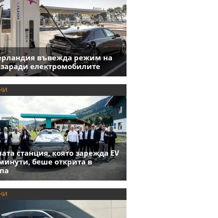
ерландия въвежда режим на
 заради електромобилите
НИ
ата станция, която зарежда EV
 минути, беше открита в
па
НИ