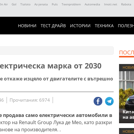
On Air
Gol
Tialoto
Az-jenata
Puls
Teenproblem
Automedia
Imoti.net
Rabota
НОВИНИ
ТЕСТ ДРАЙВ
ИСТОРИИ
ТЕХНИКА
ПОЛЕЗ
ПОСЛ
лектрическа марка от 2030
НОВИ
 се откаже изцяло от двигателите с вътрешно
46
Прочитания: 6974
Кита
е продава само електрически автомобили в
на а
тор на Renault Group Лука де Мео, като разкри
анове на производителя. .
НОВИ