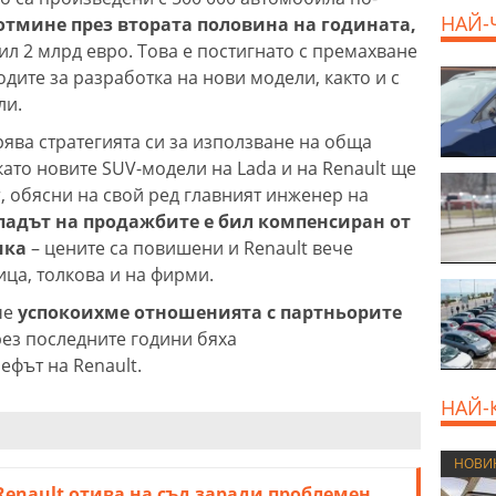
НАЙ-
отмине през втората половина на годината,
тил 2 млрд евро. Това е постигнато с премахване
дите за разработка на нови модели, както и с
ли.
ва стратегията си за използване на обща
ато новите SUV-модели на Lada и на Renault ще
r, обясни на свой ред главният инженер на
Спадът на продажбите е бил компенсиран от
ика
– цените са повишени и Renault вече
ица, толкова и на фирми.
че
успокоихме отношенията с партньорите
ез последните години бяха
ефът на Renault.
НАЙ-
НОВИ
Renault отива на съд заради проблемен