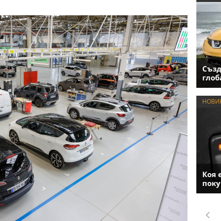
Създ
глоб
НОВИ
Коя 
поку