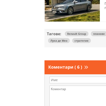
Тагове:
Renault Group
планове
Лука де Мео
стратегия
Коментари ( 6 )