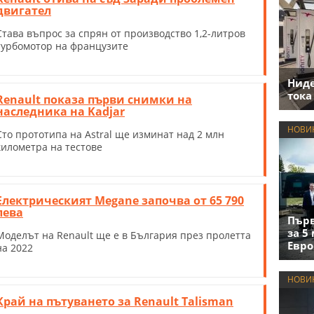
двигател
Става въпрос за спрян от производство 1,2-литров
турбомотор на французите
Нид
тока
Renault показа първи снимки на
наследника на Kadjar
НОВИ
Сто прототипа на Astral ще изминат над 2 млн
километра на тестове
Електрическият Megane започва от 65 790
лева
Първ
за 5
Моделът на Renault ще е в България през пролетта
Евро
на 2022
НОВИ
Край на пътуването за Renault Talisman