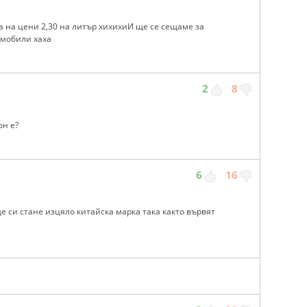
а на цени 2,30 на литър хихихиИ ще се сещаме за
омобили хаха
2
8
он е?
6
16
е си стане изцяло китайска марка така както вървят