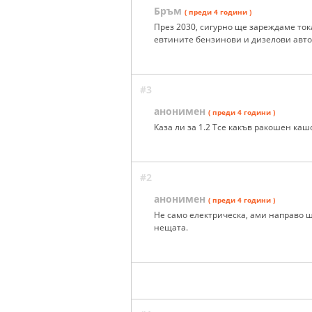
Бръм
( преди 4 години )
През 2030, сигурно ще зареждаме ток
евтините бензинови и дизелови авт
#3
анонимен
( преди 4 години )
Каза ли за 1.2 Tce какъв ракошен каш
#2
анонимен
( преди 4 години )
Не само електрическа, ами направо щ
нещата.