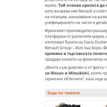
малко.
Той очаква кризата да 
като въпреки нея Renault е спес
на позиции, намаляване на разхо
унифицирането на части и детай
Френският производител разширя
платформа от различите марки, к
използват базата на Dacia Duste
Renault Group – Жил льо Борн
. 
промяна в търговската полит
продава колкото на физически л
„Много съм доволен и от факта, 
си Nissan и Mitsubishi,
които пр
сериозно обтегнати“, каза още ш
Още по темата: