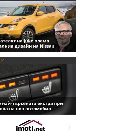
ателят на Juke поема
алния дизайн на Nissan
НИ
е най-търсената екстра при
пка на нов автомобил