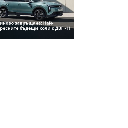
иново завръщане: Най-
ресните бъдещи коли с ДВГ - II