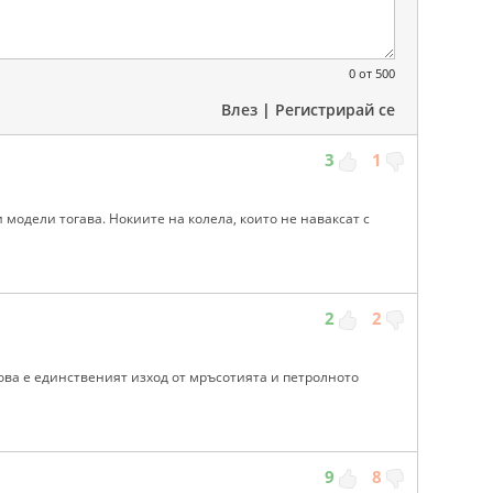
0
от 500
Влез
|
Регистрирай се
3
1
 модели тогава. Нокиите на колела, които не наваксат с
2
2
това е единственият изход от мръсотията и петролното
9
8