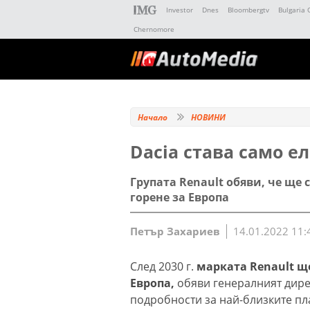
Investor
Dnes
Bloombergtv
Bulgaria 
Chernomore
Начало
НОВИНИ
Dacia става само е
Групата Renault обяви, че ще
горене за Европа
Петър Захариев
14.01.2022 11:
След 2030 г.
марката Renault щ
Европа,
обяви генералният дирек
подробности за най-близките пл