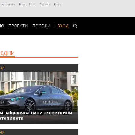
Az-deteto
Blog
Start
Posoka
Boec
НО
ПРОЕКТИ
ПОСОКИ
ВХОД
ЕДНИ
НИ
й забранява сините светлини
втопилота
НИ