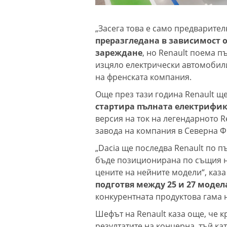
„Засега това е само предварител
преразгледана в зависимост о
зареждане
, но Renault поема 
изцяло електрически автомобили 
на френската компания.
Още през тази година Renault щ
стартира пълната електрифи
версия на ток на легендарното R
завода на компания в Северна 
„Dacia ще последва Renault по п
бъде позиционирана по същия на
цените на нейните модели“, каз
подготвя между 25 и 27 модел
конкурентната продуктова гама н
Шефът на Renault каза още, че к
резултатите на концерна, тъй ка