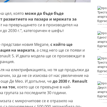
Убитият мъж на
Младежкия хълм в
на цел, която
може да бъде бъде
Пловдив е от Кричим
т развитието на пазара и мрежата за
път на превръщането си в производител на
до 2030 г.“, категоричен е шефът
Кола се преобърна по
таван на тротоар
е представи новия Megane,
с който ще
кация на марката
, а след него ще се появи и
enault 5. И двата модела ще се произвеждат в
Това са последните дни,
Франция.
в които цените ще се
изписват в лева и в
ътя на електрификацията, но тя ще продължи да
евро по закон
чин, за да не се изисква от нас увеличение на
а още Де Мео. И допълни, че
до 2030 г. Renault
Хванаха за ден 29
а на ток
, което ще се превърне в най-
шофьори с алкохол или
а групата за последните 30 години.
наркотици
ризата с микрочипове се е отразило на
то са произведени с 500 000 автомобила по-