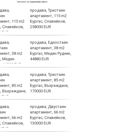
продава, Тристаен
Спор
апартамент, 115 m2
днес
Бургас, Славейков,
258000 EUR
продава, Едностаен
Мачо
апартамент, 38 m2
теле
Бургас, Меден Рудник,
авгу
44880 EUR
продава, Тристаен
ЦСКА
апартамент, 85 m2
ценн
Бургас, Възраждане,
Пана
170000 EUR
продава, Двустаен
Левс
апартамент, 66 m2
Евер
Бургас, Славейков,
130000 EUR