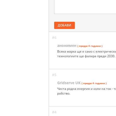
ДОБАВИ
#6
анонимен
( преди 4 години )
Всяка марка ще е само с електрически
технологиите ще фалира преди 2030.
#5
Gridserve UK
( преди 4 години )
Чиста родна енергия и коли на ток - 
рoбcтвo.
#4