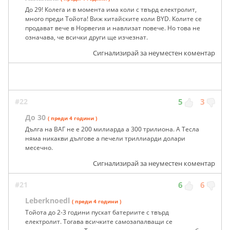
До 29! Колега и в момента има коли с твърд електролит,
много преди Тойота! Виж китайските коли BYD. Колите се
продават вече в Норвегия и навлизат повече. Но това не
означава, че всички други ще изчезнат.
Сигнализирай за неуместен коментар
#22
5
3
До 30
( преди 4 години )
Дълга на ВАГ не е 200 милиарда а 300 трилиона. А Тесла
няма никакви дългове а печели триллиарди долари
месечно.
Сигнализирай за неуместен коментар
#21
6
6
Leberknoedl
( преди 4 години )
Тойота до 2-3 години пускат батериите с твърд
електролит. Тогава всичките самозапалващи се