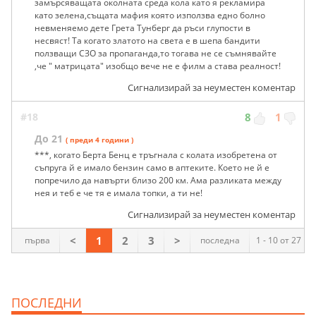
замърсяващата околната среда кола като я рекламира
като зелена,същата мафия която използва едно болно
невменяемо дете Грета Тунберг да ръси глупости в
несвяст! Та когато златото на света е в шепа бандити
ползващи СЗО за пропаганда,то тогава не се съмнявайте
,че " матрицата" изобщо вече не е филм а става реалност!
Сигнализирай за неуместен коментар
#18
8
1
До 21
( преди 4 години )
***, когато Берта Бенц е тръгнала с колата изобретена от
съпруга й е имало бензин само в аптеките. Което не й е
попречило да навърти близо 200 км. Ама разликата между
нея и теб е че тя е имала топки, а ти не!
Сигнализирай за неуместен коментар
<
1
2
3
>
първа
последна
1 - 10 от 27
ПОСЛЕДНИ