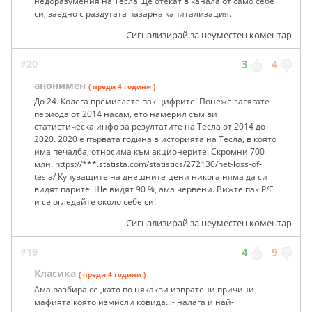
недоразумения на Тесла ще отекат в канала от само себе
си, заедно с раздутата пазарна капитализация.
Сигнализирай за неуместен коментар
#20
3
4
анонимен
( преди 4 години )
До 24. Колега премислете пак цифрите! Понеже засягате
периода от 2014 насам, ето намерил съм ви
статистическа инфо за резултатите на Тесла от 2014 до
2020. 2020 е първата година в историята на Тесла, в която
има печалба, относима към акционерите. Скромни 700
млн. https://***.statista.com/statistics/272130/net-loss-of-
tesla/ Купуващите на днешните цени никога няма да си
видят парите. Ще видят 90 %, ама червени. Вижте пак P/E
и се огледайте около себе си!
Сигнализирай за неуместен коментар
#19
4
9
Класика
( преди 4 години )
Ама разбира се ,като по някакви извратени причини
мафията която измисли ковида...- налага и най-