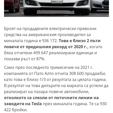
Броят на продадените електрически превозни
средства на американския производител за
миналата година е 936 172.
Това е близо 2 пъти
повече от предишния рекорд от 2020 г.,
когато
бяха отчетени 499 647 реализирани единици и
показва ръст от 87%.
Само през последното тримесечие на 2021 г.
компанията от Пато Алто отчита 308 600 продажби,
като това е близо 1/3 от резултата за цялата година.
В резултат на това дилърите на марката са успели да
реализират на пазара повече автомобили,
отколкото са слезли от поточните линии на
заводите на Tesla
през миналата година. Те са 930
422 бройки.