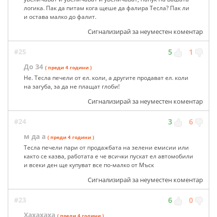
логика. Пак да питам кога щеше да фалира Тесла? Пак ли
и остава малко до фалит.
Сигнализирай за неуместен коментар
#25
5
1
До 34
( преди 4 години )
Не. Тесла печели от ел. коли, а другите продават ел. коли
на загуба, за да не плащат глоби!
Сигнализирай за неуместен коментар
#24
3
6
м да а
( преди 4 години )
Тесла печели пари от продажбата на зелени емисии или
както се казва, работата е че всички пускат ел автомобили
и всеки ден ще купуват все по-малко от Мъск
Сигнализирай за неуместен коментар
#23
6
0
Хахахаха
( преди 4 години )