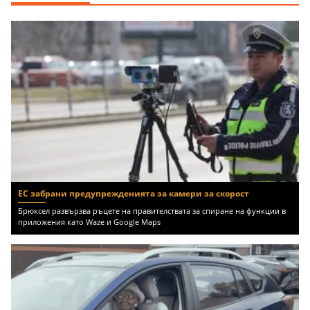
ЕС забрани предупрежденията за камери за скорост
Брюксел развързва ръцете на правителствата за спиране на функции в
приложения като Waze и Google Maps