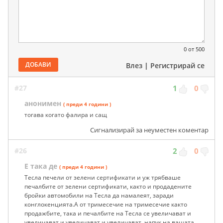
0
от 500
ДОБАВИ
Влез
|
Регистрирай се
#27
1
0
анонимен
( преди 4 години )
тогава когато фалира и сащ
Сигнализирай за неуместен коментар
#26
2
0
Е така де
( преди 4 години )
Тесла печели от зелени сертификати и уж трябваше
печалбите от зелени сертификати, както и продадените
бройки автомобили на Тесла да намалеят, заради
конглокенцията.А от тримесечие на тримесечие както
продажбите, така и печалбите на Тесла се увеличават и
увеличават и увеличават и увеличават, напук на вашата