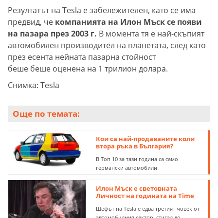
Резултатът на Tesla е забележителен, като се има
предвид, че
компанията на Илон Мъск се появи
на пазара през 2003 г.
В момента тя е най-скъпият
автомобилен производител на планетата, след като
през есента нейната пазарна стойност
беше беше оценена на 1 трилион долара.
Снимка: Tesla
Още по темата:
Кои са най-продаваните коли
втора ръка в България?
В Топ 10 за тази година са само
германски автомобили
Илон Мъск е световната
Личност на годината на Time
Шефът на Tesla е едва третият човек от
автомобилния сектор, стигал до