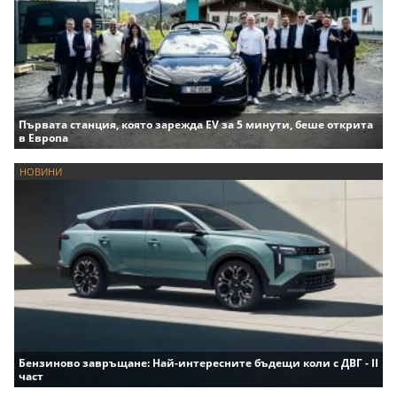
Първата станция, която зарежда EV за 5 минути, беше открита
в Европа
НОВИНИ
Бензиново завръщане: Най-интересните бъдещи коли с ДВГ - II
част