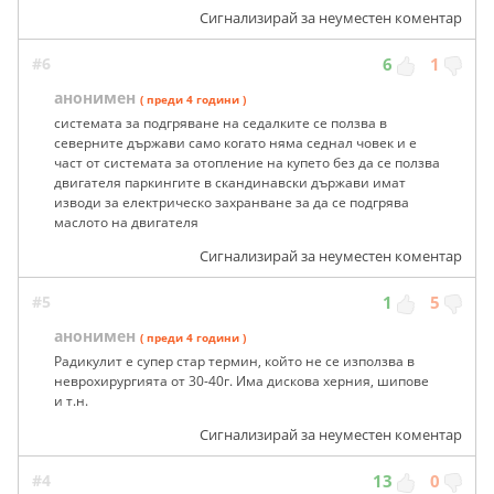
Сигнализирай за неуместен коментар
#6
6
1
анонимен
( преди 4 години )
системата за подгряване на седалките се ползва в
северните държави само когато няма седнал човек и е
част от системата за отопление на купето без да се ползва
двигателя паркингите в скандинавски държави имат
изводи за електрическо захранване за да се подгрява
маслото на двигателя
Сигнализирай за неуместен коментар
#5
1
5
анонимен
( преди 4 години )
Радикулит е супер стар термин, който не се използва в
неврохирургията от 30-40г. Има дискова херния, шипове
и т.н.
Сигнализирай за неуместен коментар
#4
13
0