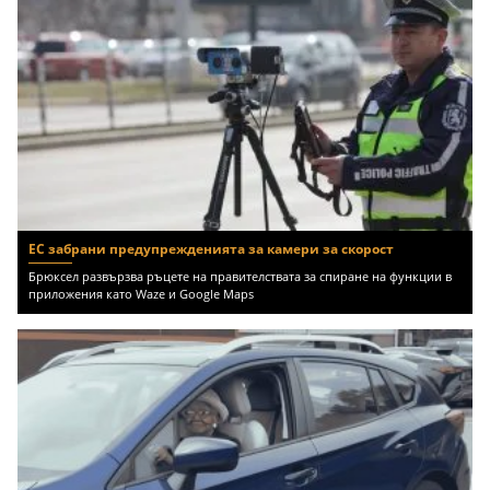
ЕС забрани предупрежденията за камери за скорост
Брюксел развързва ръцете на правителствата за спиране на функции в
приложения като Waze и Google Maps