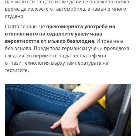
най-малкото защото може да ви се наложи по всяко
време да излезете от автомобила, а навън е много
студено.
Смята се още, че
прекомерната употреба на
отоплението на седалките увеличава
вероятността от мъжко безплодие
. И това не е
без основа. Преди това германски учени проведоха
следния експеримент, за да тестват ефекта
от тази технология върху температурата на
тестисите.