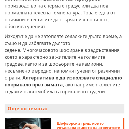
производство на сперма е градус или два под
нормалната телесна температура. Това е една от
причините тестисите да стърчат извън тялото,
обяснява ученият.
Изходът е да не затопляте седалките дълго време, а
също и да избягвате дългото
седене. Многочасовото шофиране в задръствания,
което е характерно за жителите на големите
градове, както и за шофьорите на камиони,
несъмнено е вредно, напомнят учени от различни
страни.
Алтернатива е да използвате специално
покривало през зимата,
ако например кожените
седалки в автомобила са прекалено студени.
Още по темата:
Шофьорски трик, който
удължава живота на агрегатите