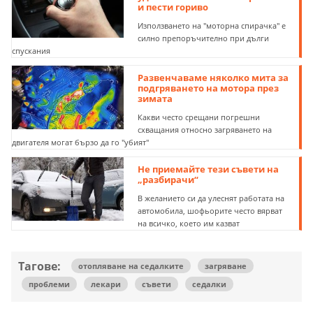
и пести гориво
Използването на "моторна спирачка" е
силно препоръчително при дълги
спускания
Развенчаваме няколко мита за
подгряването на мотора през
зимата
Какви често срещани погрешни
схващания относно загряването на
двигателя могат бързо да го "убият"
Не приемайте тези съвети на
„разбирачи“
В желанието си да улеснят работата на
автомобила, шофьорите често вярват
на всичко, което им казват
Тагове:
отопляване на седалките
загряване
проблеми
лекари
съвети
седалки