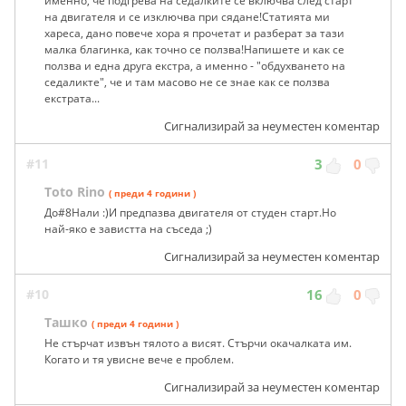
именно, че подгрева на седалките се включва след старт
на двигателя и се изключва при сядане!Статията ми
хареса, дано повече хора я прочетат и разберат за тази
малка благинка, как точно се ползва!Напишете и как се
ползва и една друга екстра, а именно - "обдухването на
седаликте", че и там масово не се знае как се ползва
екстрата...
Сигнализирай за неуместен коментар
#11
3
0
Toto Rino
( преди 4 години )
До#8Нали :)И предпазва двигателя от студен старт.Но
най-яко е завистта на съседа ;)
Сигнализирай за неуместен коментар
#10
16
0
Ташко
( преди 4 години )
Не стърчат извън тялото а висят. Стърчи окачалката им.
Когато и тя увисне вече е проблем.
Сигнализирай за неуместен коментар