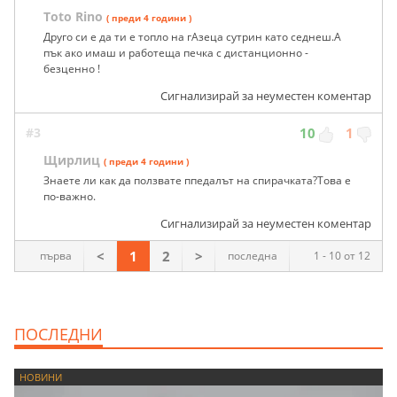
Toto Rino
( преди 4 години )
Друго си е да ти е топло на гАзеца сутрин като седнеш.А
пък ако имаш и работеща печка с дистанционно -
безценно !
Сигнализирай за неуместен коментар
#3
10
1
Щирлиц
( преди 4 години )
Знаете ли как да ползвате ппедалът на спирачката?Това е
по-важно.
Сигнализирай за неуместен коментар
<
1
2
>
първа
последна
1 - 10 от 12
ПОСЛЕДНИ
НОВИНИ