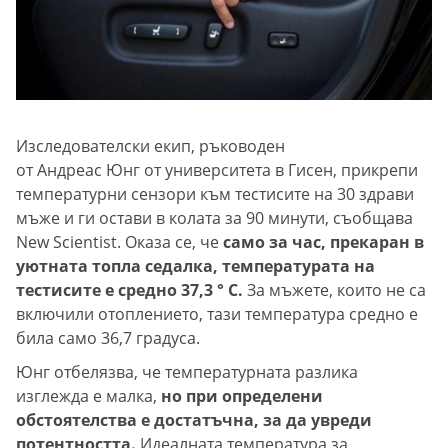
Изследователски екип, ръководен
от Андреас Юнг от университета в Гисен, прикрепи
температурни сензори към тестисите на 30 здрави
мъже и ги остави в колата за 90 минути, съобщава
New Scientist. Оказа се, че
само за час, прекаран в
уютната топла седалка, температурата на
тестисите е средно 37,3 ° C.
За мъжете, които не са
включили отоплението, тази температура средно е
била само 36,7 градуса.
Юнг отбелязва, че температурната разлика
изглежда е малка,
но при определени
обстоятелства е достатъчна, за да увреди
потентността.
Идеалната температура за