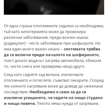
От една страна отопляемите седалки са необходими,
тъй като хипотермията може да провокира
различни заболявания, преди всичко ишиас
(радикулит) - често заболяване при шофьорите. Но
има един много важен нюанс –
системата трябва
да се включи преди началото на шофирането,
тоест докато водачът загрява автомобила, обикаля
го, чисти снега или проверява нещо друго.
След като седнете зад волана, изключвате
отоплението и потегляте, съветват лекарите. Според
тях силното нагряване може да доведе до нежелани
последствия.
Необходимо е само за да се
изключи усещането, че седите на нещо студено
и нищо повече.
Тялото няма нужда от загряване,