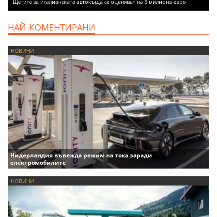
Щетите за италианската автокъща се оценяват на 5 милиона евро
НАЙ-КОМЕНТИРАНИ
НОВИНИ
Нидерландия въвежда режим на тока заради
електромобилите
НОВИНИ