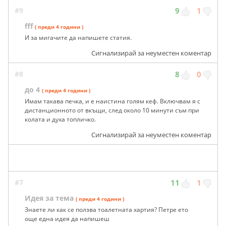
#9
9
1
fff
( преди 4 години )
И за мигачите да напишете статия.
Сигнализирай за неуместен коментар
#8
8
0
до 4
( преди 4 години )
Имам такава печка, и е наистина голям кеф. Включвам я с
дистанционното от вкъщи, след около 10 минути съм при
колата и духа топличко.
Сигнализирай за неуместен коментар
#7
11
1
Идея за тема
( преди 4 години )
Знаете ли как се ползва тоалетната хартия? Петре ето
още една идея да напишеш