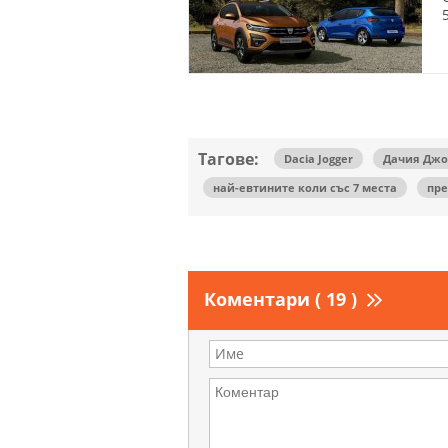
Тагове:
Dacia Jogger
Дачия Джо
най-евтините коли със 7 места
пр
Коментари ( 19 )