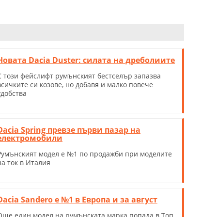
Новата Dacia Duster: силата на дреболиите
С този фейслифт румънският бестселър запазва
всичките си козове, но добавя и малко повече
удобства
Dacia Spring превзе първи пазар на
електромобили
Румънският модел е №1 по продажби при моделите
на ток в Италия
Dacia Sandero е №1 в Европа и за август
Още един модел на румънската марка попада в Топ