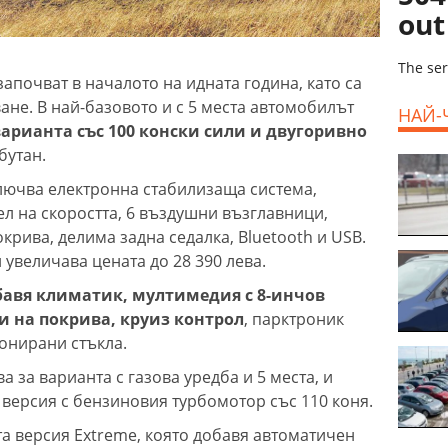
out
The ser
започват в началото на идната година, като са
ане. В най-базовото и с 5 места автомобилът
НАЙ-
 варианта със 100 конски сили и двугоривно
бутан.
лючва електронна стабилизаща система,
л на скоростта, 6 въздушни възглавници,
окрива, делима задна седалка, Bluetooth и USB.
 увеличава цената до 28 390 лева.
бавя климатик, мултимедия с 8-инчов
и на покрива, круиз контрол
, парктроник
тонирани стъкла.
ва за варианта с газова уредба и 5 места, и
а версия с бензиновия турбомотор със 110 коня.
та версия Extreme, която добавя автоматичен