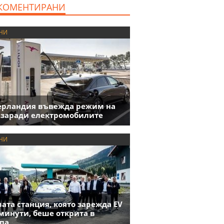
КОМЕНТИРАНИ
НИ
ерландия въвежда режим на
 заради електромобилите
НИ
ата станция, която зарежда EV
 минути, беше открита в
па