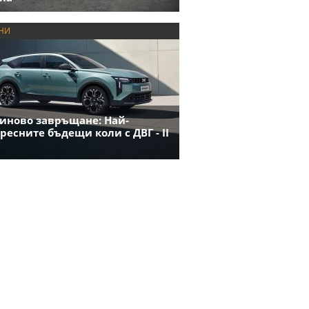
НИ
иново завръщане: Най-
ресните бъдещи коли с ДВГ - II