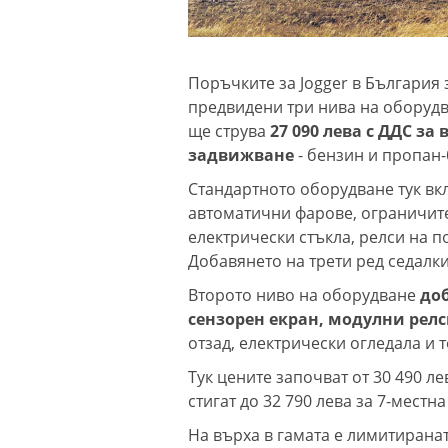
Поръчките за Jogger в България 
предвидени три нива на оборудв
ще струва
27 090 лева с ДДС за
задвижване
- бензин и пропан-
Стандартното оборудване тук вк
автоматични фарове, ограничите
електрически стъкла, релси на п
Добавянето на трети ред седалки
Второто ниво на оборудване
до
сензорен екран, модулни релс
отзад, електрически огледала и 
Тук цените започват от 30 490 ле
стигат до 32 790 лева за 7-местн
На върха в гамата е лимитирана