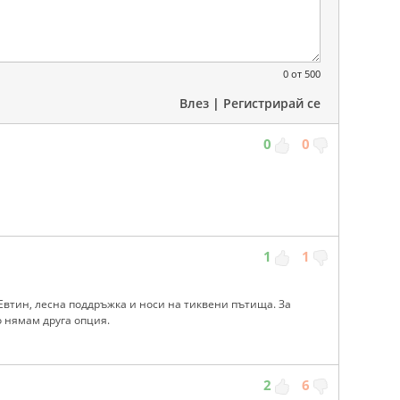
0
от 500
Влез
|
Регистрирай се
0
0
1
1
 Евтин, лесна поддръжка и носи на тиквени пътища. За
о нямам друга опция.
2
6