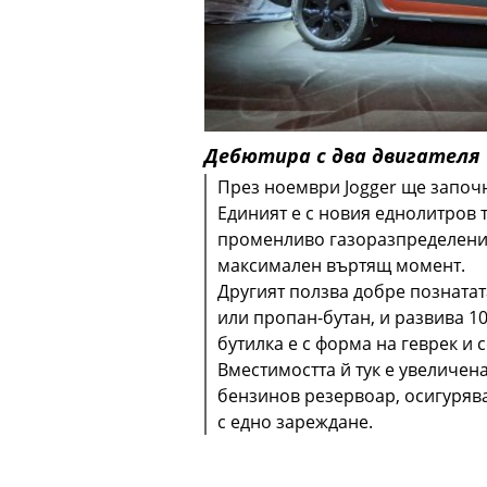
Дебютира с два двигателя
През ноември Jogger ще започн
Единият е с новия еднолитров 
променливо газоразпределение
максимален въртящ момент.
Другият ползва добре познатат
или пропан-бутан, и развива 1
бутилка е с форма на геврек и 
Вместимостта й тук е увеличена
бензинов резервоар, осигуряв
с едно зареждане.