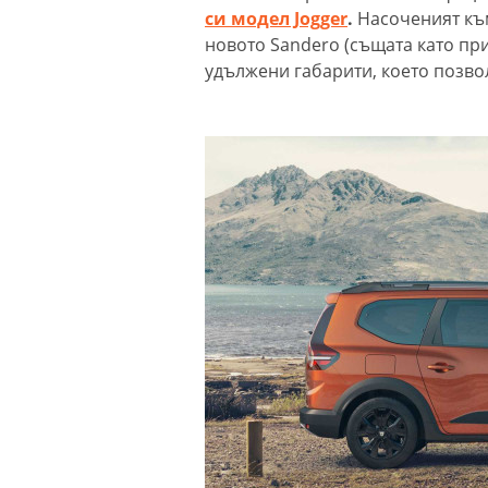
си модел Jogger
.
Насоченият към
новото Sandero (същата като при R
удължени габарити, което позволя