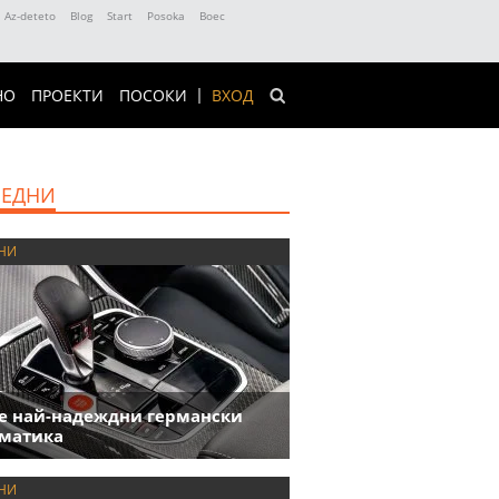
Az-deteto
Blog
Start
Posoka
Boec
НО
ПРОЕКТИ
ПОСОКИ
ВХОД
ЕДНИ
НИ
е най-надеждни германски
матика
НИ