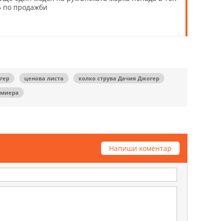
5 по продажби
гер
ценова листа
колко струва Дачия Джогер
емиера
Напиши коментар