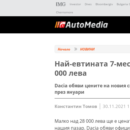
Investor
Dnes
Bloombergtv
Bulgaria 
Chernomore
Начало
НОВИНИ
Най-евтината 7-мес
000 лева
Dacia обяви цените на новия 
през януари
Константин Томов
30.11.2021 1
Малко над 28 000 лева ще е цена
нашия пазар. Dacia обяви офиц