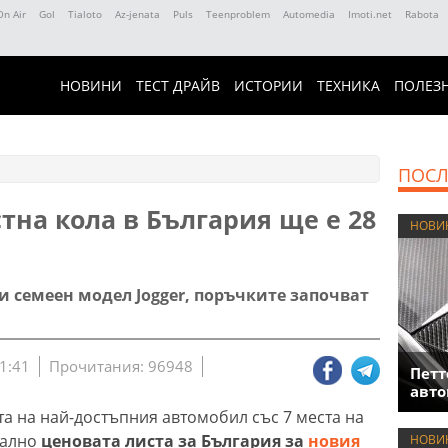
On Air
Gol
Tialoto
Az-jenata
Puls
Teenproblem
Automedia
Imoti.net
Rabota
НОВИНИ
ТЕСТ ДРАЙВ
ИСТОРИИ
ТЕХНИКА
ПОЛЕЗ
ПОСЛ
тна кола в България ще е 28
НОВИ
си семеен модел Jogger, поръчките започват
1:41
Прочитания: 96948
Петт
авто
та на най-достъпния автомобил със 7 места на
иално
ценовата листа за България за
новия
НОВИ