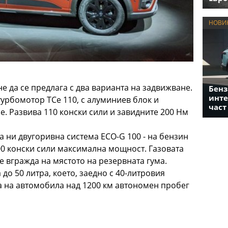
НОВИ
е да се предлага с два варианта на задвижване.
Бенз
инте
турбомотор TCe 110, с алуминиев блок и
част
. Развива 110 конски сили и завидните 200 Нм
а ни двугоривна система ECO-G 100 - на бензин
00 конски сили максимална мощност. Газовата
се вгражда на мястото на резервната гума.
 до 50 литра, което, заедно с 40-литровия
а на автомобила над 1200 км автономен пробег