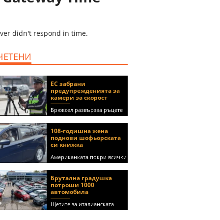
ver didn't respond in time.
ЧЕТЕНИ
ЕС забрани
предупрежденията за
камери за скорост
Брюксел развързва ръцете
на правителствата за
спиране на функции в
108-годишна жена
приложения като Waze и
поднови шофьорската
Google Maps
си книжка
Американката покри всички
медицински изисквания, за
да получи документа
Брутална градушка
(ВИДЕО)
потроши 1000
автомобила
Щетите за италианската
автокъща се оценяват на 5
милиона евро