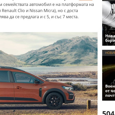
 семействата автомобил е на платформата на
enault Clio и Nissan Micra), но с доста
ва да се предлага и с 5, и със 7 места.
Нова
бори
НОВИ
Воен
от ч
почт
504