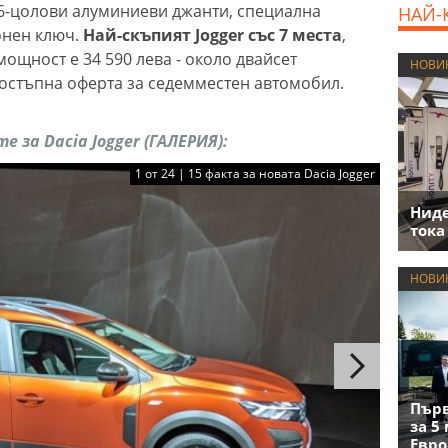
 16-цолови алуминиеви джанти, специална
НАЙ-
онен ключ.
Най-скъпият Jogger със 7 места
,
ощност е 34 590 лева - около двайсет
НОВИ
остъпна оферта за седемместен автомобил.
е за Dacia Jogger (ГАЛЕРИЯ):
1 от 24 | 15 факта за новата Dacia Jogger
Нид
тока
НОВИ
Първ
за 5
Евро