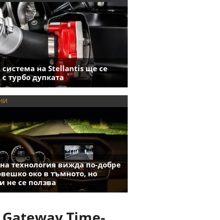
 система на Stellantis ще се
 с турбо дупката
НИ
на технология вижда по-добре
овешко око в тъмното, но
и не се ползва
 Gateway Time-