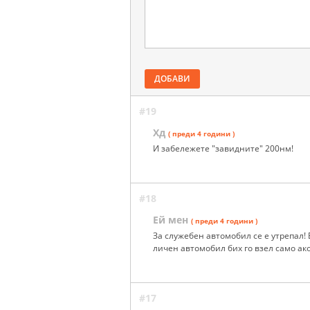
ДОБАВИ
#19
Хд
( преди 4 години )
И забележете "завидните" 200нм!
#18
Ей мен
( преди 4 години )
За служебен автомобил се е утрепал!
личен автомобил бих го взел само ак
#17