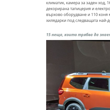
климатик, камера за заден ход,
декорирана тапицерия и електр
върхово оборудване и 110 коня м
хилядарки под следващата най-д
15 неща, които трябва да знает